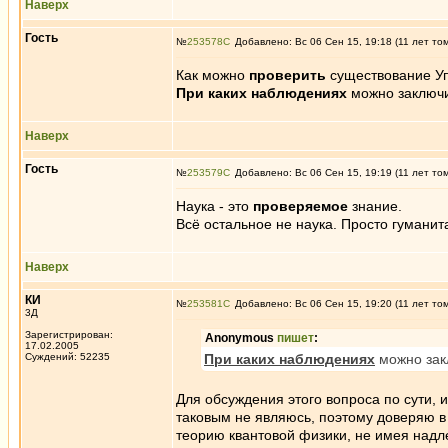
Наверх
Гость
№
253578
Добавлено: Вс 06 Сен 15, 19:18 (11 лет то
Как можно
проверить
существование Уп
При каких наблюдениях
можно заключи
Наверх
Гость
№
253579
Добавлено: Вс 06 Сен 15, 19:19 (11 лет то
Наука - это
проверяемое
знание.
Всё остальное не наука. Просто гуманит
Наверх
КИ
№
253581
Добавлено: Вс 06 Сен 15, 19:20 (11 лет то
3Д
Зарегистрирован:
Anonymous
пишет
:
17.02.2005
Суждений: 52235
При каких наблюдениях
можно закл
Для обсуждения этого вопроса по сути, 
таковым не являюсь, поэтому доверяю в
теорию квантовой физики, не имея надл