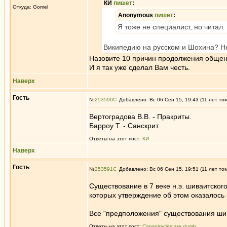
КИ
пишет
:
Откуда: Gomel
Anonymous
пишет
:
Я тоже не специалист, но читал
Википедию на русском и Шохина? Н
Назовите 10 причин продолжения общен
И я так уже сделал Вам честь.
Наверх
Гость
№
253590
Добавлено: Вс 06 Сен 15, 19:43 (11 лет то
Вертоградова В.В. - Пракриты.
Барроу Т. - Санскрит.
Ответы на этот пост:
КИ
Наверх
Гость
№
253591
Добавлено: Вс 06 Сен 15, 19:51 (11 лет то
Существование в 7 веке н.э. шиваитског
которых утверждение об этом оказалось
Все "предположения" существования шива
Ответы на этот пост:
Conspiracies are dumb