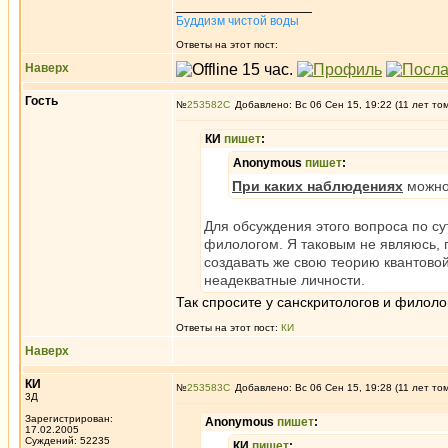
_________________
Буддизм чистой воды
Ответы на этот пост:
Наверх
Гость
№
253582
Добавлено: Вс 06 Сен 15, 19:22 (11 лет то
КИ
пишет
:
Anonymous
пишет
:
При каких наблюдениях
можно 
Для обсуждения этого вопроса по су
филологом. Я таковым не являюсь, 
создавать же свою теорию квантово
неадекватные личности.
Так спросите у санскритологов и филолог
Ответы на этот пост:
КИ
Наверх
КИ
№
253583
Добавлено: Вс 06 Сен 15, 19:28 (11 лет то
3Д
Зарегистрирован:
Anonymous
пишет
:
17.02.2005
Суждений: 52235
КИ
пишет
: