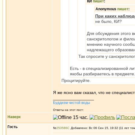
КИ
пишет
:
Anonymous
пишет
:
При каких наблюд
не было, КИ?
Для обсуждения этого в
санскритологом и фило
мнению научного сообще
надлежащего образован
Так спросите у санскритолог
Есть - в специализированной лит
якобы разбираетесь в предмете
Процитируйте.
Я же ясно вам сказал, что не специалист 
_________________
Буддизм чистой воды
Ответы на этот пост:
Наверх
Гость
№
253586
Добавлено: Вс 06 Сен 15, 19:32 (11 лет то