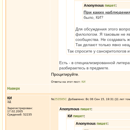
Anonymous
пишет
:
При каких наблюдени
было, КИ?
Для обсуждения этого вопро
филологом. Я таковым не я
сообщества. Не создавать 
Так делают только явно неа
Так спросите у санскритологов и
Есть - в специализированной литерат
разбираетесь в предмете.
Процитируйте.
Ответы на этот пост:
КИ
Наверх
КИ
№
253585
Добавлено: Вс 06 Сен 15, 19:31 (11 лет то
3Д
Зарегистрирован:
Anonymous
пишет
:
17.02.2005
Суждений: 52235
КИ
пишет
:
Anonymous
пишет
: