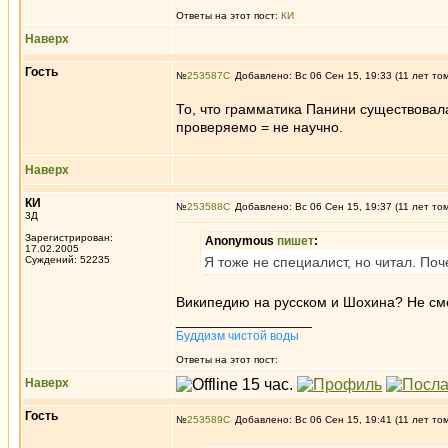
Ответы на этот пост:
КИ
Наверх
Гость
№
253587
Добавлено: Вс 06 Сен 15, 19:33 (11 лет то
То, что грамматика Панини существовала
проверяемо = не научно.
Наверх
КИ
№
253588
Добавлено: Вс 06 Сен 15, 19:37 (11 лет то
3Д
Зарегистрирован:
Anonymous
пишет
:
17.02.2005
Суждений: 52235
Я тоже не специалист, но читал. По
Википедию на русском и Шохина? Не см
_________________
Буддизм чистой воды
Ответы на этот пост:
Наверх
Гость
№
253589
Добавлено: Вс 06 Сен 15, 19:41 (11 лет то