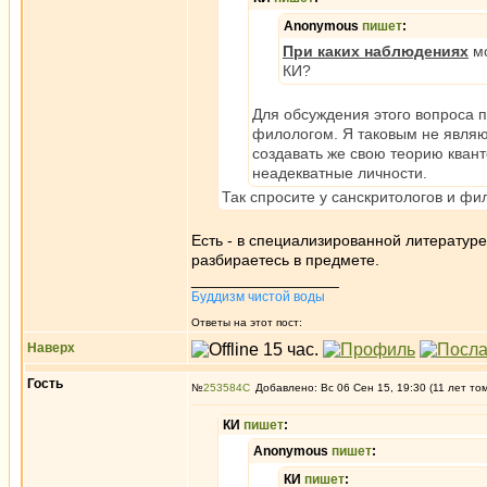
Anonymous
пишет
:
При каких наблюдениях
мо
КИ?
Для обсуждения этого вопроса п
филологом. Я таковым не являю
создавать же свою теорию кван
неадекватные личности.
Так спросите у санскритологов и фил
Есть - в специализированной литературе.
разбираетесь в предмете.
_________________
Буддизм чистой воды
Ответы на этот пост:
Наверх
Гость
№
253584
Добавлено: Вс 06 Сен 15, 19:30 (11 лет то
КИ
пишет
:
Anonymous
пишет
:
КИ
пишет
: