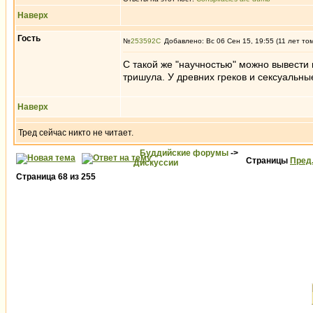
Наверх
Гость
№
253592
Добавлено: Вс 06 Сен 15, 19:55 (11 лет то
С такой же "научностью" можно вывести 
тришула. У древних греков и сексуальны
Наверх
Тред сейчас никто не читает.
Буддийские форумы
->
Страницы
Пред
Дискуссии
Страница
68
из
255