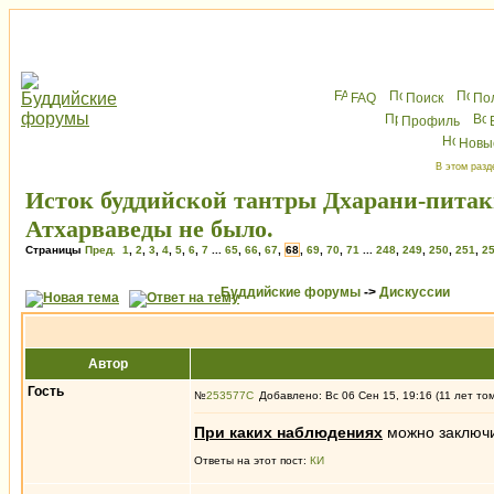
FAQ
Поиск
По
Профиль
Новы
В этом разд
Исток буддийской тантры Дхарани-питак
Атхарваведы не было.
Страницы
Пред.
1
,
2
,
3
,
4
,
5
,
6
,
7
...
65
,
66
,
67
,
68
,
69
,
70
,
71
...
248
,
249
,
250
,
251
,
2
Буддийские форумы
->
Дискуссии
Автор
Гость
№
253577
Добавлено: Вс 06 Сен 15, 19:16 (11 лет то
При каких наблюдениях
можно заключи
Ответы на этот пост:
КИ