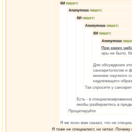
КИ
пишет
:
Anonymous
пишет
:
КИ
пишет
:
Anonymous
пишет
:
КИ
пишет
:
Anonymous
пише
При каких на
эры не было, К
Для обсуждения это
санскритологом и ф
мнению научного со
надлежащего образо
Так спросите у санскрит
Есть - в специализированной
якобы разбираетесь в пред
Процитируйте.
Я же ясно вам сказал, что не специал
Я тоже не специалист, но читал. Почему