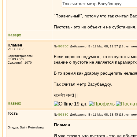
Так считает метр Васубандху.
"Правильный", потому что так считал Ва
Пустота - это не объект и не субстанция.
Наверх
Пламен
№
49335
Добавлено: Вт 11 Мар 08, 12:57 (18 лет том
Ph.D., D.Sc.
Зарегистрирован:
Если хорошо подумать, то из пустоты мн
03.03.2005
знание о пустоте не является парамартх
Суждений: 1070
В то время как дхарму расщепить нельзя
Так считал метр Васубандху.
_________________
सत्यमेव जयते ||
Наверх
Гость
№
49338
Добавлено: Вт 11 Мар 08, 13:45 (18 лет том
Пламен
Откуда: Saint Petersburg
Я уже сказал, что пустота - это не объе