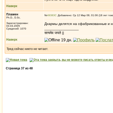
Наверх
Пламен
№
49383
Добавлено: Ср 12 Мар 08, 01:06 (18 лет том
Ph.D., D.Sc.
Зарегистрирован:
Дхармы делятся на сфабрикованные и н
03.03.2005
_________________
Суждений: 1070
सत्यमेव जयते ||
Наверх
Тред сейчас никто не читает.
Страница
37
из
48