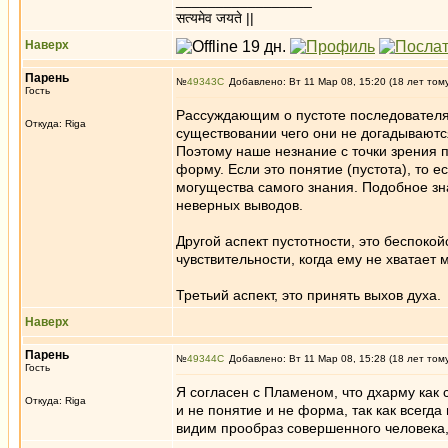
_________________
सत्यमेव जयते ||
Наверх
Парень
№
49343
Добавлено: Вт 11 Мар 08, 15:20 (18 лет том
Гость
Рассуждающим о пустоте последователям 
Откуда: Riga
существовании чего они не догадываютс
Поэтому наше незнание с точки зрения 
форму. Если это понятие (пустота), то 
могущества самого знания. Подобное зн
неверных выводов.
Другой аспект пустотности, это беспоко
чувствительности, когда ему не хватает
Третьий аспект, это принять выхов духа.
Наверх
Парень
№
49344
Добавлено: Вт 11 Мар 08, 15:28 (18 лет том
Гость
Я согласен с Пламеном, что дхарму как
Откуда: Riga
и не понятие и не форма, так как всегд
видим прообраз совершенного человека,