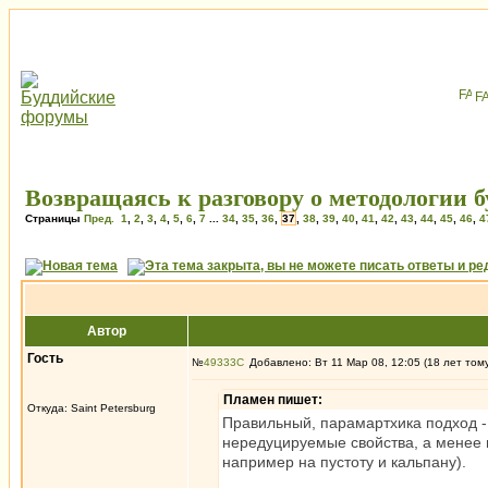
F
Возвращаясь к разговору о методологии бу
Страницы
Пред.
1
,
2
,
3
,
4
,
5
,
6
,
7
...
34
,
35
,
36
,
37
,
38
,
39
,
40
,
41
,
42
,
43
,
44
,
45
,
46
,
4
Автор
Гость
№
49333
Добавлено: Вт 11 Мар 08, 12:05 (18 лет том
Пламен пишет:
Откуда: Saint Petersburg
Правильный, парамартхика подход -
нередуцируемые свойства, а менее 
например на пустоту и кальпану).