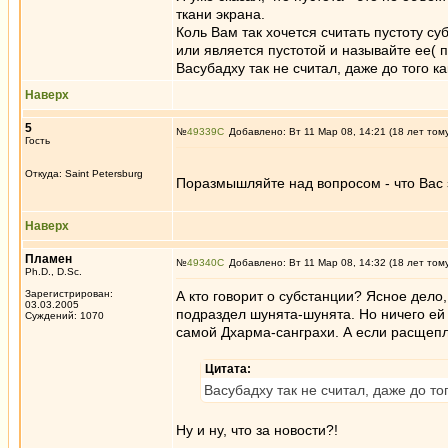
ткани экрана.
Коль Вам так хочется считать пустоту с
или является пустотой и называйте ее( 
Васубадху так не считал, даже до того к
Наверх
5
№
49339
Добавлено: Вт 11 Мар 08, 14:21 (18 лет том
Гость
Откуда: Saint Petersburg
Поразмышляйте над вопросом - что Вас 
Наверх
Пламен
№
49340
Добавлено: Вт 11 Мар 08, 14:32 (18 лет том
Ph.D., D.Sc.
Зарегистрирован:
А кто говорит о субстанции? Ясное дело,
03.03.2005
подраздел шунята-шунята. Но ничего ей 
Суждений: 1070
самой Дхарма-санграхи. А если расщепл
Цитата:
Васубадху так не считал, даже до то
Ну и ну, что за новости?!