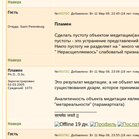
Наверх
Гость
№
49370
Добавлено: Вт 11 Мар 08, 22:45 (18 лет том
Пламен
Откуда: Saint Petersburg
Сделать пустоту объектом медитации(ан
пустоты - это устранение представлений
Никто пустоту не разделяет на " много че
" Нерасщепляемось" слабоватый признак
Наверх
Пламен
№
49372
Добавлено: Вт 11 Мар 08, 23:06 (18 лет том
Ph.D., D.Sc.
Зарегистрирован:
Это результат медитации, а не объект 
03.03.2005
существования дхарм, которое принима
Суждений: 1070
Аналитичность объекта медитации являе
"метареальности" (парамартхата).
_________________
सत्यमेव जयते ||
Наверх
Гость
№
49376
Добавлено: Вт 11 Мар 08, 23:55 (18 лет том