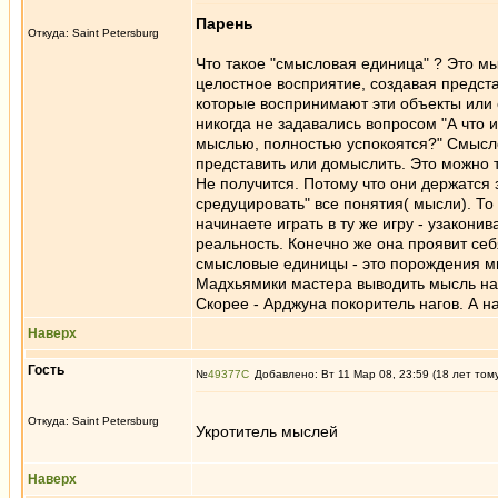
Парень
Откуда: Saint Petersburg
Что такое "смысловая единица" ? Это м
целостное восприятие, создавая предст
которые воспринимают эти объекты или 
никогда не задавались вопросом "А что 
мыслью, полностью успокоятся?" Смыслов
представить или домыслить. Это можно
Не получится. Потому что они держатся 
средуцировать" все понятия( мысли). Т
начинаете играть в ту же игру - узако
реальность. Конечно же она проявит себ
смысловые единицы - это порождения мы
Мадхьямики мастера выводить мысль на ч
Скорее - Арджуна покоритель нагов. А н
Наверх
Гость
№
49377
Добавлено: Вт 11 Мар 08, 23:59 (18 лет том
Откуда: Saint Petersburg
Укротитель мыслей
Наверх