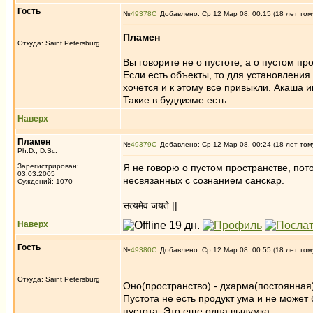
Гость
№
49378
Добавлено: Ср 12 Мар 08, 00:15 (18 лет том
Пламен
Откуда: Saint Petersburg
Вы говорите не о пустоте, а о пустом пр
Если есть объекты, то для установления
хочется и к этому все привыкли. Акаша 
Такие в буддизме есть.
Наверх
Пламен
№
49379
Добавлено: Ср 12 Мар 08, 00:24 (18 лет том
Ph.D., D.Sc.
Зарегистрирован:
Я не говорю о пустом пространстве, пот
03.03.2005
несвязанных с сознанием санскар.
Суждений: 1070
_________________
सत्यमेव जयते ||
Наверх
Гость
№
49380
Добавлено: Ср 12 Мар 08, 00:55 (18 лет том
Откуда: Saint Petersburg
Оно(пространство) - дхарма(постоянная)
Пустота не есть продукт ума и не может
пустота. Это еще одна выдумка.