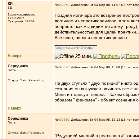
КИ
№
49086
Добавлено: Вт 04 Мар 08, 14:07 (18 лет том
3Д
Зарегистрирован:
Поздняя йогачара это воззрение построен
17.02.2005
логичное и непротиворечивое, в том чис
Суждений: 52234
непросто, как мы видим по этому треду)
действительностью для целей практики. 
Все ясно, легко и непротиворечиво.
_________________
Буддизм чистой воды
Наверх
Серединка
№
49087
Добавлено: Вт 04 Мар 08, 15:00 (18 лет том
Гость
Откуда: Saint Petersburg
На двух стульях " двух позиций" никто 
сознания он вынужден начинать все с на
Меня интересует вопрос " Каким образо
образом " феномен" - объект сознания 
Наверх
Серединка
№
49088
Добавлено: Вт 04 Мар 08, 15:13 (18 лет том
Гость
Откуда: Saint Petersburg
"Редукцией мнений о реальности" занима