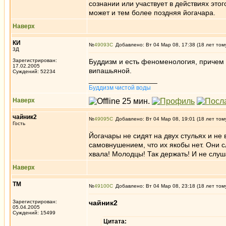
сознании или участвует в действиях этог
может и тем более поздняя йогачара.
Наверх
КИ
№
49093
Добавлено: Вт 04 Мар 08, 17:38 (18 лет том
3Д
Зарегистрирован:
Буддизм и есть феноменология, причем с
17.02.2005
випашьяной.
Суждений: 52234
_________________
Буддизм чистой воды
Наверх
чайник2
№
49095
Добавлено: Вт 04 Мар 08, 19:01 (18 лет том
Гость
Йогачары не сидят на двух стульях и не
самовнушением, что их якобы нет. Они с
хвала! Молодцы! Так держать! И не слуш
Наверх
ТМ
№
49100
Добавлено: Вт 04 Мар 08, 23:18 (18 лет том
Зарегистрирован:
чайник2
05.04.2005
Суждений: 15499
Цитата: