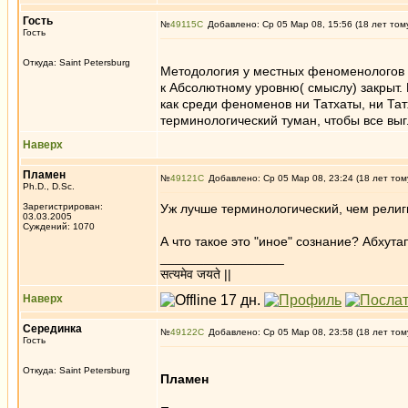
Гость
№
49115
Добавлено: Ср 05 Мар 08, 15:56 (18 лет том
Гость
Откуда: Saint Petersburg
Методология у местных феноменологов о
к Абсолютному уровню( смыслу) закрыт.
как среди феноменов ни Татхаты, ни Тат
терминологический туман, чтобы все вы
Наверх
Пламен
№
49121
Добавлено: Ср 05 Мар 08, 23:24 (18 лет том
Ph.D., D.Sc.
Зарегистрирован:
Уж лучше терминологический, чем религ
03.03.2005
Суждений: 1070
А что такое это "иное" сознание? Абху
_________________
सत्यमेव जयते ||
Наверх
Серединка
№
49122
Добавлено: Ср 05 Мар 08, 23:58 (18 лет том
Гость
Откуда: Saint Petersburg
Пламен