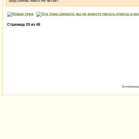
Тред сейчас никто не читает.
Страница
29
из
48
За информаци