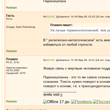
Паринишпана
Наверх
Гость
№
49124
Добавлено: Чт 06 Мар 08, 01:42 (18 лет том
Гость
Пламен пишет:
Откуда: Saint Petersburg
Уж лучше терминологический, чем р
В " религиозно-митагогическом" есть жи
избавиться от любой глупости.
Наверх
Пламен
№
49126
Добавлено: Чт 06 Мар 08, 10:11 (18 лет том
Ph.D., D.Sc.
Зарегистрирован:
Живую связь с мертвым человеком подде
03.03.2005
Суждений: 1070
Паринишпанна - это то же самое сознани
сознание. Тоесть нужен поворот в осно
поворот к основе, т.е. к трансценденталь
_________________
सत्यमेव जयते ||
Наверх