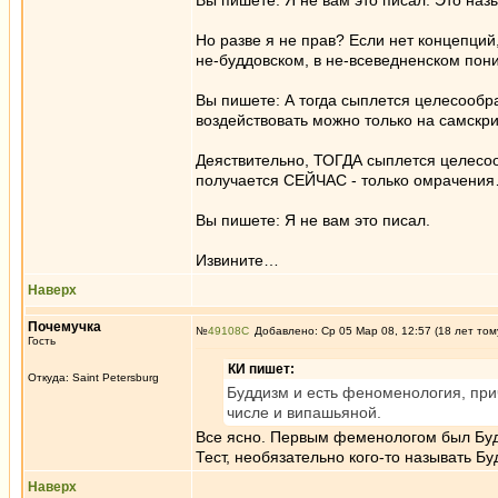
Вы пишете: Я не вам это писал. Это наз
Но разве я не прав? Если нет концепций
не-буддовском, в не-всеведненском пон
Вы пишете: А тогда сыплется целесообра
воздействовать можно только на самскри
Деяствительно, ТОГДА сыплется целесоо
получается СЕЙЧАС - только омрачени
Вы пишете: Я не вам это писал.
Извините…
Наверх
Почемучка
№
49108
Добавлено: Ср 05 Мар 08, 12:57 (18 лет том
Гость
КИ пишет:
Откуда: Saint Petersburg
Буддизм и есть феноменология, прич
числе и випашьяной.
Все ясно. Первым феменологом был Будд
Тест, необязательно кого-то называть Б
Наверх