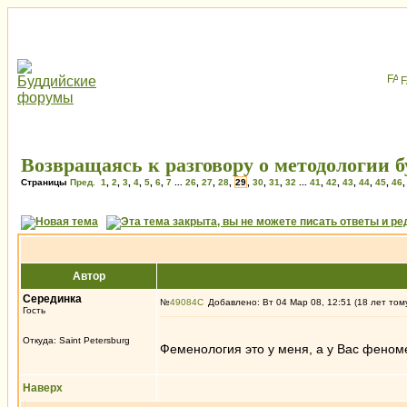
Возвращаясь к разговору о методологии бу
Страницы
Пред.
1
,
2
,
3
,
4
,
5
,
6
,
7
...
26
,
27
,
28
,
29
,
30
,
31
,
32
...
41
,
42
,
43
,
44
,
45
,
46
Автор
Серединка
№
49084
Добавлено: Вт 04 Мар 08, 12:51 (18 лет том
Гость
Откуда: Saint Petersburg
Феменология это у меня, а у Вас феном
Наверх