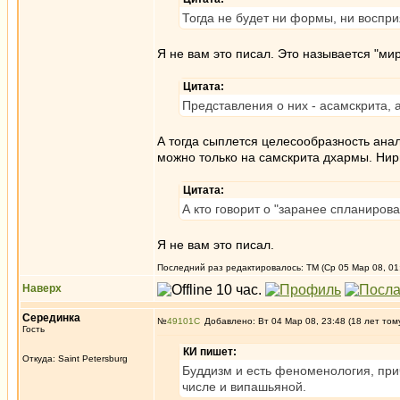
Тогда не будет ни формы, ни воспри
Я не вам это писал. Это называется "ми
Цитата:
Представления о них - асамскрита, 
А тогда сыплется целесообразность анал
можно только на самскрита дхармы. Нир
Цитата:
А кто говорит о "заранее спланиро
Я не вам это писал.
Последний раз редактировалось: ТМ (Ср 05 Мар 08, 01:
Наверх
Серединка
№
49101
Добавлено: Вт 04 Мар 08, 23:48 (18 лет том
Гость
КИ пишет:
Откуда: Saint Petersburg
Буддизм и есть феноменология, прич
числе и випашьяной.