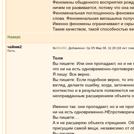
Феномены обыденного восприятия рожда
ничем не развивается, потому что она н
Феноменальная поглощеннось феноменами
слова. Феноменальная випашьяна получ
Именно феномены ограничивают и скрыва
Таким качеством, такой способностью е
Наверх
чайник2
№
49106
Добавлено: Ср 05 Мар 08, 11:28 (18 лет том
Гость
Толя
Вы пишете: Или они пропадают, но и не 
что ни на есть одновременно-противоре
Я пишу: Все верно.
Вы пишете: Если подобное верно, то это
взгляд, делаете ошибку, когда, заточен
контекстно и в результате появляются не
неоправданным расширением объекта о
Именно так: они пропадают, но и не про
ни на есть одновременно-НЕпротивореч
Вы пишете:…
А я не расширяю объекта отрицания. Объ
присущим самой вещи, независимо от об
Вы пишете:…