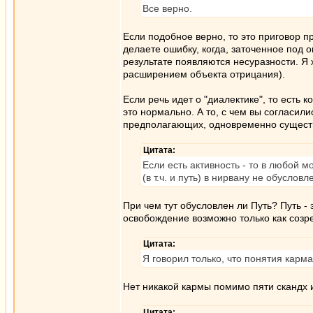
Все верно.
Если подобное верно, то это приговор пр
делаете ошибку, когда, заточенное под о
результате появляются несуразности. Я 
расширением объекта отрицания).
Если речь идет о "диалектике", то есть 
это нормально. А то, с чем вы согласил
предполагающих, одновременно существ
Цитата:
Если есть активность - то в любой мо
(в т.ч. и путь) в нирвану не обуслов
При чем тут обусловлен ли Путь? Путь - 
освобождение возможно только как созр
Цитата:
Я говорил только, что понятия карма
Нет никакой кармы помимо пяти скандх 
Цитата: