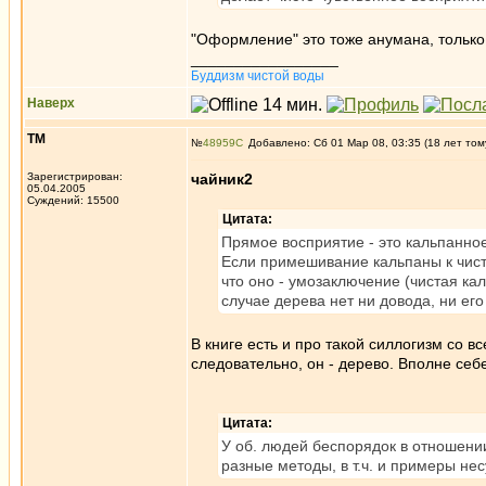
"Оформление" это тоже анумана, тольк
_________________
Буддизм чистой воды
Наверх
ТМ
№
48959
Добавлено: Сб 01 Мар 08, 03:35 (18 лет том
Зарегистрирован:
чайник2
05.04.2005
Суждений: 15500
Цитата:
Прямое восприятие - это кальпанно
Если примешивание кальпаны к чисто
что оно - умозаключение (чистая ка
случае дерева нет ни довода, ни его
В книге есть и про такой силлогизм со в
следовательно, он - дерево. Вполне себ
Цитата:
У об. людей беспорядок в отношении 
разные методы, в т.ч. и примеры н