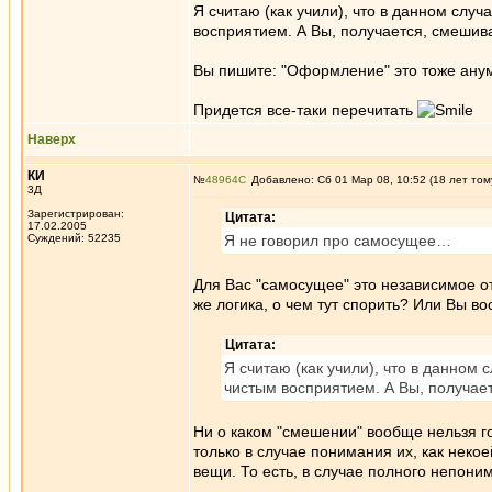
Я считаю (как учили), что в данном слу
восприятием. А Вы, получается, смешива
Вы пишите: "Оформление" это тоже анум
Придется все-таки перечитать
Наверх
КИ
№
48964
Добавлено: Сб 01 Мар 08, 10:52 (18 лет том
3Д
Зарегистрирован:
Цитата:
17.02.2005
Суждений: 52235
Я не говорил про самосущее…
Для Вас "самосущее" это независимое от
же логика, о чем тут спорить? Или Вы в
Цитата:
Я считаю (как учили), что в данном
чистым восприятием. А Вы, получае
Ни о каком "смешении" вообще нельзя го
только в случае понимания их, как неко
вещи. То есть, в случае полного непони
_________________