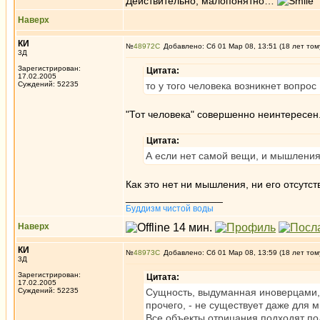
Действительно, малопонятно…
Наверх
КИ
№
48972
Добавлено: Сб 01 Мар 08, 13:51 (18 лет том
3Д
Зарегистрирован:
Цитата:
17.02.2005
Суждений: 52235
то у того человека возникнет вопрос
"Тот человека" совершенно неинтересен.
Цитата:
А если нет самой вещи, и мышления 
Как это нет ни мышления, ни его отсутст
_________________
Буддизм чистой воды
Наверх
КИ
№
48973
Добавлено: Сб 01 Мар 08, 13:59 (18 лет том
3Д
Зарегистрирован:
Цитата:
17.02.2005
Суждений: 52235
Сущность, выдуманная иноверцами, 
прочего, - не существует даже для м
Все объекты отрицания подходят под