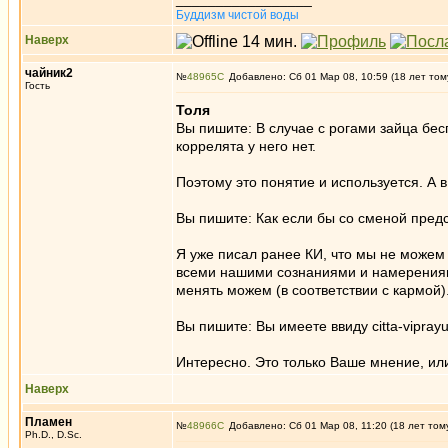
Буддизм чистой воды
Наверх
чайник2
№
48965
Добавлено: Сб 01 Мар 08, 10:59 (18 лет том
Гость
Толя
Вы пишите: В случае с рогами зайца бес
коррелята у него нет.
Поэтому это понятие и используется. А 
Вы пишите: Как если бы со сменой пред
Я уже писал ранее КИ, что мы не можем 
всеми нашими сознаниями и намерениями
менять можем (в соответствии с кармой)
Вы пишите: Вы имеете ввиду citta-viprayu
Интересно. Это только Ваше мнение, или э
Наверх
Пламен
№
48966
Добавлено: Сб 01 Мар 08, 11:20 (18 лет том
Ph.D., D.Sc.