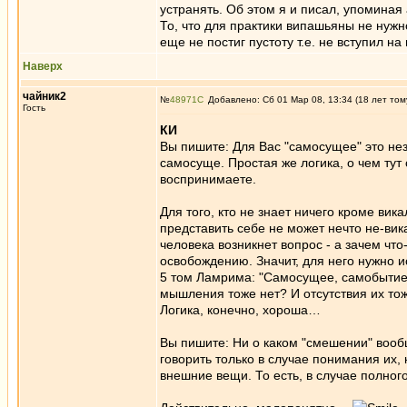
устранять. Об этом я и писал, упоминая
То, что для практики випашьяны не нужно
еще не постиг пустоту т.е. не вступил на
Наверх
чайник2
№
48971
Добавлено: Сб 01 Мар 08, 13:34 (18 лет том
Гость
КИ
Вы пишите: Для Вас "самосущее" это нез
самосуще. Простая же логика, о чем тут
воспринимаете.
Для того, кто не знает ничего кроме вика
представить себе не может нечто не-викал
человека возникнет вопрос - а зачем что
освобождению. Значит, для него нужно и
5 том Ламрима: "Самосущее, самобытие 
мышления тоже нет? И отсутствия их то
Логика, конечно, хороша…
Вы пишите: Ни о каком "смешении" вообщ
говорить только в случае понимания их,
внешние вещи. То есть, в случае полног