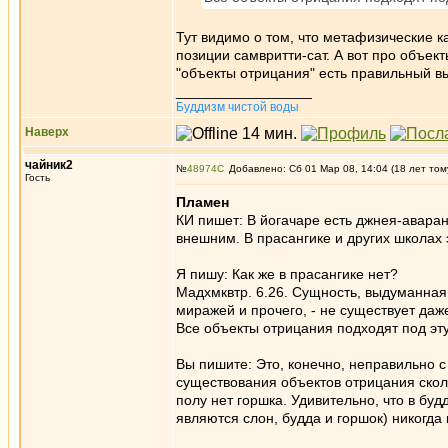
Тут видимо о том, что метафизические к
позиции самвритти-сат. А вот про объект
"объекты отрицания" есть правильный вы
_________________
Буддизм чистой воды
Наверх
чайник2
№
48974
Добавлено: Сб 01 Мар 08, 14:04 (18 лет том
Гость
Пламен
КИ пишет: В йогачаре есть джнея-авара
внешним. В прасангике и других школах 
Я пишу: Как же в прасангике нет?
Мадхмквтр. 6.26. Сущность, выдуманная
миражей и прочего, - не существует даж
Все объекты отрицания подходят под эту
Вы пишите: Это, конечно, неправильно с
существования объектов отрицания сколь
полу нет горшка. Удивительно, что в бу
являются слон, будда и горшок) никогда