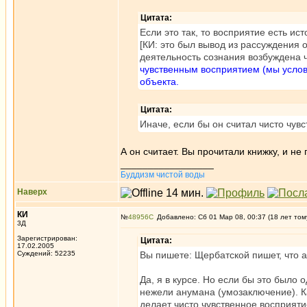
Цитата:
Если это так, то восприятие есть ис
[КИ: это был вывод из рассуждения 
деятельность сознания возбуждена 
чувственным восприятием (мы услови
объекта.
Цитата:
Иначе, если бы он считал чисто чув
А он считает. Вы прочитали книжку, и н
_________________
Буддизм чистой воды
Наверх
КИ
№
48956
Добавлено: Сб 01 Мар 08, 00:37 (18 лет том
3Д
Зарегистрирован:
Цитата:
17.02.2005
Суждений: 52235
Вы пишете: Щербатской пишет, что а
Да, я в курсе. Но если бы это было
нежели анумана (умозаключение). Ка
делает чисто чувственное восприяти