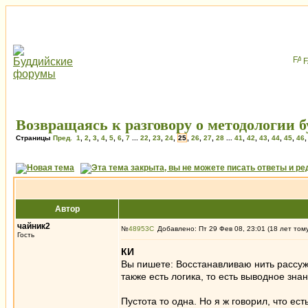
Возвращаясь к разговору о методологии бу
Страницы
Пред.
1
,
2
,
3
,
4
,
5
,
6
,
7
...
22
,
23
,
24
,
25
,
26
,
27
,
28
...
41
,
42
,
43
,
44
,
45
,
46
Автор
чайник2
№
48953
Добавлено: Пт 29 Фев 08, 23:01 (18 лет том
Гость
КИ
Вы пишете: Восстанавливаю нить рассужде
также есть логика, то есть выводное знан
Пустота то одна. Но я ж говорил, что ес