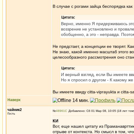
В случае с рогами зайца беспорядка как 
Цитата:
Верно, именно Я придерживаюсь это
воззрение не установлено и провале
обобщенно, а это - неправда. Поэто
Не предстает, а концепции ее творят. К
Не знаю, какой именно масштаб этого во
целесообразного рассмотрения оно стан
Цитата:
И верный взгляд, если Вы имеете вв
Но я спросил о другом - К какому же
Вы имеете ввиду citta-viprayukta и citta
Наверх
чайник2
№
48961
Добавлено: Сб 01 Мар 08, 10:05 (18 лет том
Гость
КИ
Вот, еще нашел цитату из Праманаврттик
отрыве от контекста. Но смысл в том, чт