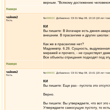
верным. "Всякому достижению человеком
Наверх
чайник2
№
48962
Добавлено: Сб 01 Мар 08, 10:10 (18 лет том
Гость
КИ
Вы пишите: В йогачаре есть джнея-авар
внешним. В прасангике и других школах 
Как же в прасангике нет?
Мадхмквтр. 6.26. Сущность, выдуманная
миражей и прочего, - не существует даж
Все объекты отрицания подходят под эту
Наверх
чайник2
№
48963
Добавлено: Сб 01 Мар 08, 10:41 (18 лет том
Гость
КИ
Вы пишите: Еще раз - пустота это отсут
Верно.
Вы пишите: Вы утверждаете, что вот это
Утверждаете самосущую пустоту, то ест