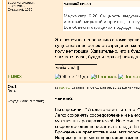
Зарегистрирован:
чайник2 пишет:
03.03.2005
Суждений: 1070
Мадхмквтр. 6.26. Сущность, выдуман
иллюзий, миражей и прочего, - не с
Все объекты отрицания подходят под
Это, конечно, неправильно с точки зрен
существования объектов отрицания сколь
полу нет горшка. Удивительно, что в бу
являются слон, будда и горшок) никогда
_________________
सत्यमेव जयते ||
Наверх
Ого1
№
48970
Добавлено: Сб 01 Мар 08, 12:31 (18 лет том
Гость
чайник2
Откуда: Saint Petersburg
Вы спросили : " А физиология - это что ?
Легко сохранять сосредоточение и на ег
чувственных раздражителей. Но стоит тол
сосредоточения не остается и следа. В 
Врожденные препятствия мешают порожда
Например, переменное дыхание заменяет