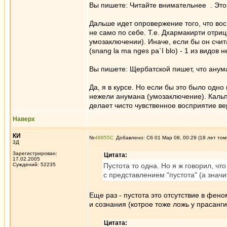
Вы пишете: Читайте внимательнее . Это 
Дальше идет опровержение того, что вос
не само по себе. Т.е. Дхармакирти отр
умозаключении). Иначе, если бы он счит
(snang la ma nges pa`I blo) - 1 из видов 
Вы пишете: Щербатской пишет, что анума
Да, я в курсе. Но если бы это было одн
нежели анумана (умозаключение). Кальпа
делает чисто чувственное восприятие ве
Наверх
КИ
№
48955
Добавлено: Сб 01 Мар 08, 00:29 (18 лет том
3Д
Зарегистрирован:
Цитата:
17.02.2005
Суждений: 52235
Пустота то одна. Но я ж говорил, чт
с представлением "пустота" (а значи
Еще раз - пустота это отсутствие в фено
и сознания (котрое тоже ложь у прасанг
Цитата: