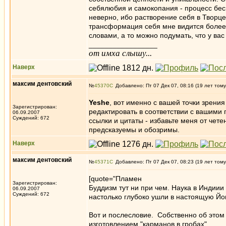
себялюбия и самокопания - процесс бесп
неверно, ибо растворение себя в Творце
трансформация себя мне видится более 
словами, а то можно подумать, что у вас
_________________
от имха слышу...
Наверх
максим дентовский
№
45370
Добавлено: Пт 07 Дек 07, 08:16 (19 лет тому
Yeshe
, вот именно с вашей точки зрения
Зарегистрирован:
редактировать в соответствии с вашими 
06.09.2007
Суждений: 672
ссылки и цитаты - избавьте меня от че
предсказуемы и обозримы.
Наверх
максим дентовский
№
45371
Добавлено: Пт 07 Дек 07, 08:23 (19 лет тому
[quote="Пламен
Зарегистрирован:
Буддизм тут ни при чем. Наука в Индии
06.09.2007
Суждений: 672
настолько глубоко ушли в настоящую Йогу
Вот и послесловие. Собственно об этом и
изготовлением "карманов в гробах".