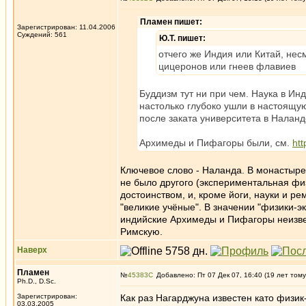
Пламен пишет:
Зарегистрирован: 11.04.2006
Суждений: 561
Ю.Т. пишет:
отчего же Индия или Китай, нес
цицеронов или гнеев флавиев
Буддизм тут ни при чем. Наука в И
настолько глубоко ушли в настоящую
после заката университета в Наланде
Архимеды и Пифагоры были, см.
htt
Ключевое слово - Наланда. В монастыре,
не было другого (экспериментальная физ
достоинством, и, кроме йоги, науки и 
"великие учёные". В значении "физики-э
индийские Архимеды и Пифагоры неизвес
Римскую.
Наверх
Пламен
№
45383
Добавлено: Пт 07 Дек 07, 16:40 (19 лет тому
Ph.D., D.Sc.
Зарегистрирован:
Как раз Нагарджуна известен като физи
03.03.2005