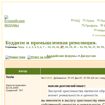
FAQ
Поиск
По
Профиль
Новы
В этом разд
Буддизм и промышленная революция.
Страницы
Пред.
1
,
2
,
3
,
4
,
5
,
6
,
7
...
24
,
25
,
26
,
27
,
28
,
29
,
30
...
54
,
55
,
56
,
57
,
58
,
59
Буддийские форумы
->
Дискуссии
Автор
Yeshe
№
45369
Добавлено: Пт 07 Дек 07, 07:55 (19 лет тому
Зарегистрирован:
максим дентовский пишет:
02.03.2005
Суждений: 767
Заслугой христианства является об
значит уникальности и ценности.
вы вменяете в заслугу христианству име
собственной ценности и уникальности. 