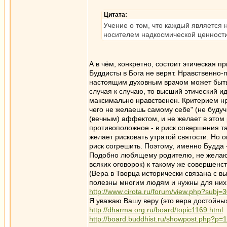
Цитата:
Учение о том, что каждый является 
носителем надкосмической ценности
А в чём, конкретно, состоит этическая п
Буддисты в Бога не верят. Нравственно-
настоящим духовным врачом может быть 
случая к случаю, то высший этический иде
максимально нравственен. Критерием нр
чего не желаешь самому себе" (не буду
(вечным) аффектом, и не желает в этом 
противоположное - в риск совершения та
желает рисковать утратой святости. Но 
риск согрешить. Поэтому, именно Будда
Подобно любящему родителю, не желающ
всяких оговорок) к такому же совершенст
(Вера в Творца исторически связана с в
полезны многим людям и нужны для них.
http://www.cirota.ru/forum/view.php?subj=
Я уважаю Вашу веру (это вера достойны
http://dharma.org.ru/board/topic1169.html
http://board.buddhist.ru/showpost.php?p