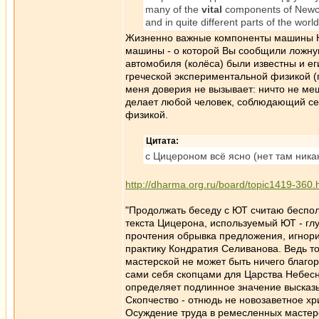
many of the
vital
components of Newcom
and in quite different parts of the world
Жизненно важные компоненты машины Нь
машины - о которой Вы сообщили ложн
автомобиля (колёса) были известны и е
греческой экспериментальной физикой (п
меня доверия не вызывает: ничто не ме
делает любой человек, соблюдающий сет
физикой.
Цитата:
с Цицероном всё ясно (нет там ника
http://dharma.org.ru/board/topic1419-360.
"Продолжать беседу с ЮТ считаю беспол
текста Цицерона, используемый ЮТ - гл
прочтения обрывка предложения, игнори
практику Кондратия Селиванова. Ведь то
мастерской не может быть ничего благор
сами себя скопцами для Царства Небесног
определяет подлинное значение высказ
Скопчество - отнюдь не новозаветное хр
Осуждение труда в ремесленных мастерск