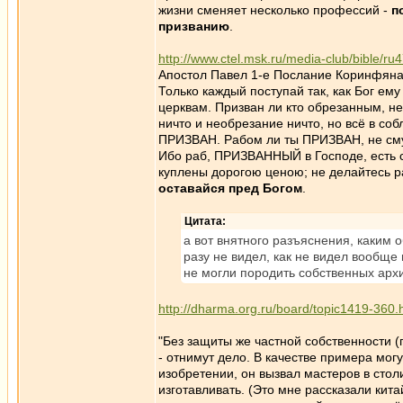
жизни сменяет несколько профессий -
п
призванию
.
http://www.ctel.msk.ru/media-club/bible/ru
Апостол Павел 1-е Послание Коринфянам
Только каждый поступай так, как Бог ем
церквам. Призван ли кто обрезанным, н
ничто и необрезание ничто, но всё в со
ПРИЗВАН. Рабом ли ты ПРИЗВАН, не сму
Ибо раб, ПРИЗВАННЫЙ в Господе, есть с
куплены дорогою ценою; не делайтесь 
оставайся пред Богом
.
Цитата:
а вот внятного разъяснения, каким 
разу не видел, как не видел вообще
не могли породить собственных арх
http://dharma.org.ru/board/topic1419-360.
"Без защиты же частной собственности (
- отнимут дело. В качестве примера мог
изобретении, он вызвал мастеров в столи
изготавливать. (Это мне рассказали кит