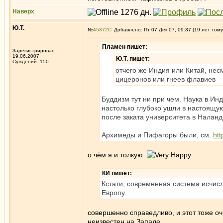
Наверх
Ю.Т.
№
45372
Добавлено: Пт 07 Дек 07, 09:37 (19 лет тому
Пламен пишет:
Зарегистрирован:
19.06.2007
Ю.Т. пишет:
Суждений: 150
отчего же Индия или Китай, нес
цицеронов или гнеев флавиев
Буддизм тут ни при чем. Наука в И
настолько глубоко ушли в настоящую
после заката университета в Наланде
Архимеды и Пифагоры были, см.
htt
о чём я и толкую
КИ пишет:
Кстати, современная система исчис
Европу.
совершенно справедливо, и этот тоже оч
неизвестен на Западе