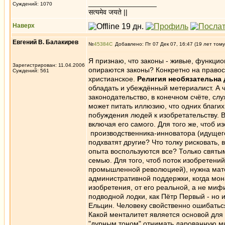
_________________
Суждений: 1070
सत्यमेव जयते ||
Наверх
Евгений В. Балакирев
№
45384
Добавлено: Пт 07 Дек 07, 16:47 (19 лет тому
Я признаю, что законы - живые, функцио
Зарегистрирован: 11.04.2006
опираются законы? Конкретно на правосо
Суждений: 561
христианское.
Религия необязательна 
обладать и убеждённый метериалист. А ч
законодательство, в конечном счёте, с
может питать иллюзию, что одних благи
побуждения людей к изобретательству. В
включая его самого. Для того же, чтоб 
производственника-инноватора (идущего 
подхватят другие? Что толку рисковать,
опыта воспользуются все? Только святым 
семью. Для того, чтоб поток изобретени
промышленной революцией), нужна мат
административной поддержки, когда мона
изобретения, от его реальной, а не миф
подводной лодки, как Пётр Первый - но и
Ельцин. Человеку свойственно ошибаться,
Какой менталитет является основой для 
"дурным тоном" отнимать дарованную ми