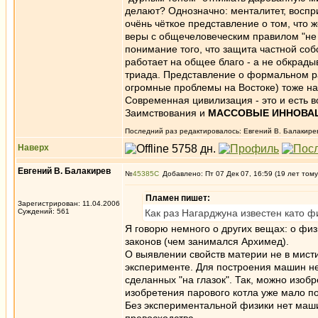
делают? Однозначно: менталитет, воспр
очёнь чёткое представление о том, что 
веры с общечеловеческим правилом "не 
понимание того, что защита частной соб
работает на общее благо - а не обкрады
триада. Представление о формальном ра
огромные проблемы на Востоке) тоже на
Современная цивилизация - это и есть 
Заимствования и
МАССОВЫЕ ИННОВА
Последний раз редактировалось: Евгений В. Балакирев 
Наверх
Евгений В. Балакирев
№
45385
Добавлено: Пт 07 Дек 07, 16:59 (19 лет тому
Пламен пишет:
Зарегистрирован: 11.04.2006
Суждений: 561
Как раз Нагарджуна известен като 
Я говорю немного о других вещах: о фи
законов (чем занимался Архимед).
О выявлении свойств материи не в мисти
эксперименте. Для построения машин не
сделанных "на глазок". Так, можно изоб
изобретения парового котла уже мало п
Без экспериментальной физики нет маши