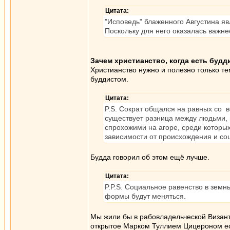
Цитата:
"Исповедь" блаженного Августина яв
Поскольку для него оказалась важне
Зачем христианство, когда есть будд
Христианство нужно и полезно только те
буддистом.
Цитата:
P.S. Сократ общался на равных со в
существует разница между людьми, 
спрохожими на агоре, среди которых
зависимости от происхождения и со
Будда говорил об этом ещё лучше.
Цитата:
P.P.S. Социальное равенство в земн
формы будут меняться.
Мы жили бы в рабовладельческой Византи
открытое Марком Туллием Цицероном ест