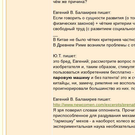
чём же причина?
Евгений В. Балакирев пишет:
Если говорить о сущности развития (о то
физических законов) + чёткие критерии ч
свободный труд (с развитием социального
__
В Китае не было чётких критериев частно
В Древнем Риме возникли проблемы с от
Ю.Т. пишет:
это бред, Евгений; рассмотрите вопрос 
изобретателя и, таким образом, стимулят
пользоваться изобретением бесплатно - 
паровую машину
и без патента! это ж с
китайцы, ни, замечу, римляне не воспо
проигнорировали большинство из них. 
Евгений В. Балакирев пишет:
http://www.newcomen.com/excerpts/prenat
Я зря поверил словам оппонента. Прочит
приспособленное для раздувания мехам
"гармошку" мехов - а наоборот, колесо
экспериментальная наука необязательна.