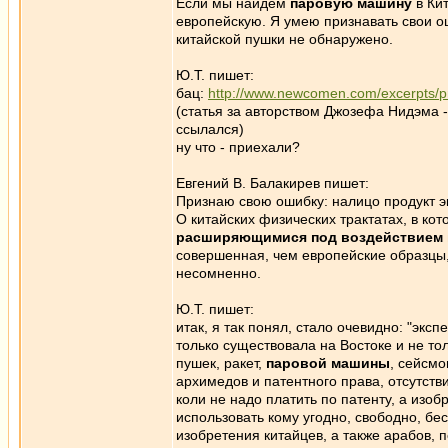
Если мы найдём
паровую машину
в Ки
европейскую. Я умею признавать свои ош
китайской пушки не обнаружено.
Ю.Т. пишет:
бац:
http://www.newcomen.com/excerpts/p
(статья за авторством Джозефа Нидэма -
ссылался)
ну что - приехали?
Евгений В. Балакирев пишет:
Признаю свою ошибку: налицо продукт э
О китайских физических трактатах, в ко
расширяющимися под воздействием па
совершенная, чем европейские образцы,
несомненно.
Ю.Т. пишет:
итак, я так понял, стало очевидно: "эк
только существовала на Востоке и не тол
пушек, ракет,
паровой машины
, сейсмо
архимедов и патентного права, отсутств
коли не надо платить по патенту, а изоб
использовать кому угодно, свободно, бе
изобретения китайцев, а также арабов, п