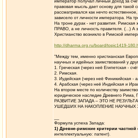
император получал личный доход за счё
правовая мысль дает основу для такой 
рассматривался как нечто естественное, 
зависело от личности императора. На тр
На троне дурак - нет развития. Римская
ПРАВО, а не личность правителя. (...) А
Христианство возникло в Римской импери
http://dharma.org.ru/board/topic1419-180.
"Между тем, именно христианская Европ
научных и идейных заимствований у дру
1. Греческая (через неё Египетская - сч
2. Римская.
3. Иудейская (через неё Финикийская - 
4. Арабская (через неё Индийская и Ира
На втором месте по количеству заимство
юридическое наследие Древнего Рима, 
РАЗВИТИЕ ЗАПАДА – ЭТО НЕ РЕЗУЛЬТ
УШЕДШИХ НА НАКОПЛЕНИЕ НАУЧНЫХ 
__
Формула успеха Запада:
1) Древне-римские критерии частной
интеллектуальную: патент).