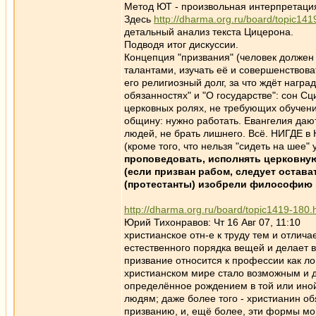
Метод ЮТ - произвольная интерпретация
Здесь
http://dharma.org.ru/board/topic141
детальный анализ текста Цицерона.
Подводя итог дискуссии.
Концепция "призвания" (человек должен
талантами, изучать её и совершенствова
его религиозный долг, за что ждёт нагр
обязанностях" и "О государстве": сон Сц
церковных ролях, не требующих обучени
общину: нужно работать. Евангелия да
людей, не брать лишнего. Всё. НИГДЕ в 
(кроме того, что нельзя "сидеть на шее"
проповедовать, исполнять церковную
(если призван рабом, следует остава
(протестанты) изобрели философию при
http://dharma.org.ru/board/topic1419-180.
Юрий Тихонравов: Чт 16 Авг 07, 11:10
христианское отн-е к труду тем и отлича
естественного порядка вещей и делае
призвание относится к профессии как ло
христианском мире стало возможным и д
определённое рождением в той или ино
людям; даже более того - христианин о
призванию, и, ещё более, эти формы мог