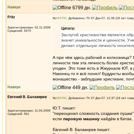
Наверх
Fritz
№
45375
Добавлено: Пт 07 Дек 07, 11:36 (19 лет тому
Зарегистрирован: 02.11.2006
Цитата:
Суждений: 4470
Заслугой христианства является об
значит уникальности и ценности. Уч
делает отдельную личность носител
А при чём здесь рабочий и колхозница? 
личности тем эта личность более христ
угоден. Это тоже есть в Жжурнале ЮТ, в
Наконец-то я всё понял! Буддисты вообщ
монашество - заблудшие христиане, почт
Наверх
Евгений В. Балакирев
№
45376
Добавлено: Пт 07 Дек 07, 12:37 (19 лет тому
Ю.Т. пишет:
Зарегистрирован: 11.04.2006
"переоценил сложность создания пушки"?
Суждений: 561
если
паровую машину
найдём в Китае, 
Евгений В. Балакирев пишет: