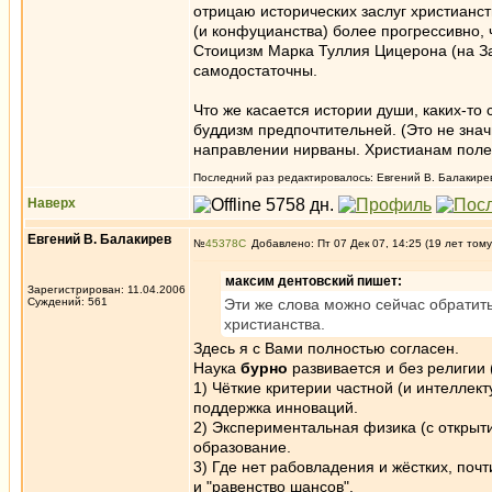
отрицаю исторических заслуг христианств
(и конфуцианства) более прогрессивно,
Стоицизм Марка Туллия Цицерона (на За
самодостаточны.
Что же касается истории души, каких-то 
буддизм предпочтительней. (Это не значи
направлении нирваны. Христианам поле
Последний раз редактировалось: Евгений В. Балакирев 
Наверх
Евгений В. Балакирев
№
45378
Добавлено: Пт 07 Дек 07, 14:25 (19 лет тому
максим дентовский пишет:
Зарегистрирован: 11.04.2006
Суждений: 561
Эти же слова можно сейчас обратить
христианства.
Здесь я с Вами полностью согласен.
Наука
бурно
развивается и без религии (в
1) Чёткие критерии частной (и интеллект
поддержка инноваций.
2) Экспериментальная физика (с открыти
образование.
3) Где нет рабовладения и жёстких, поч
и "равенство шансов".