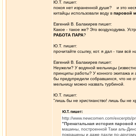
Ю.Т. пишет:
покоя нет израненной душе? и это несмо
китайцы использовали воду в
паровой 
Евгений В. Балакирев пишет:
Какое - такое же? Это воздуходувка. Ус
РАБОТА ПАРА
?
Ю.Т. пишет:
прочитайте ссылку, кот. я дал - там всё 
Евгений В. Балакирев пишет:
Неужели? У водяной мельницы (известно
принципы работы? У конного экипажа и 
бы предупредили собравшихся, что не от
мельницу можно назвать турбиной.
Ю.Т. пишет:
"лишь бы не христианство! лишь бы не х
Ю.Т. пишет:
http://www.newcomen.com/excerpts/pr
"Пренатальная история паровой ма
машины, построенной Таки аль-Дино
покрашены и даже пахли по-другому, н