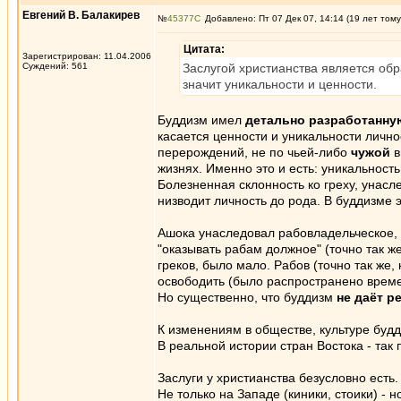
Евгений В. Балакирев
№
45377
Добавлено: Пт 07 Дек 07, 14:14 (19 лет тому
Цитата:
Зарегистрирован: 11.04.2006
Суждений: 561
Заслугой христианства является об
значит уникальности и ценности.
Буддизм имел
детально разработанну
касается ценности и уникальности личн
перерождений, не по чьей-либо
чужой
в
жизнях. Именно это и есть: уникальност
Болезненная склонность ко греху, унасле
низводит личность до рода. В буддизме э
Ашока унаследовал рабовладельческое, 
"оказывать рабам должное" (точно так же
греков, было мало. Рабов (точно так же,
освободить (было распространено време
Но существенно, что буддизм
не даёт р
К изменениям в обществе, культуре буд
В реальной истории стран Востока - так 
Заслуги у христианства безусловно есть.
Не только на Западе (киники, стоики) - н