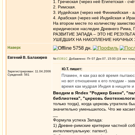
1. Греческая (через неё Египетская - сч
2. Римская.
3. Иудейская (через неё Финикийская - 
4. Арабская (через неё Индийская и Ира
На втором месте по количеству заимство
юридическое наследие Древнего Рима, 
РАЗВИТИЕ ЗАПАДА – ЭТО НЕ РЕЗУЛЬТ
УШЕДШИХ НА НАКОПЛЕНИЕ НАУЧНЫХ 
Наверх
Евгений В. Балакирев
№
45381
Добавлено: Пт 07 Дек 07, 15:00 (19 лет тому
Ю.Т. пишет:
Зарегистрирован: 11.04.2006
Суждений: 561
Пламен, я как раз всё время пытаюсь
но вот отношение к его плодам - зав
время как мудрая Индия в нищете и
Вводим в Яndex "Роджер Бэкон", "па
библиотека", "церковь биотехнологии
только тогда), когда церковь утратила б
значительно уменьшилось. Что же касает
__
Формула успеха Запада:
1) Древне-римские критерии частной соб
интеллектуальную: патент).