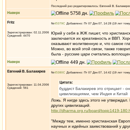
Последний раз редактировалось: Евгений В. Балакирев 
Наверх
Fritz
№
45379
Добавлено: Пт 07 Дек 07, 14:28 (19 лет тому
Зарегистрирован: 02.11.2006
Юрий у себя в ЖЖ пишет, что христианс
Суждений: 4470
заключается их креативность и ВВП. Хо
оказывают молитвенную и, что самое гл
Можно, во всей этой связи, также говори
была - русские цари считались воплоще
Наверх
Евгений В. Балакирев
№
45380
Добавлено: Пт 07 Дек 07, 14:42 (19 лет тому
Цитата:
Зарегистрирован: 11.04.2006
Суждений: 561
буддист Балакирев это отрицает - о
цивилизациями, чем Индия и Китай
Ложь. Я нигде здесь этого не утверждал
других цивилизаций.
http://dharma.org.ru/board/topic1419-180.
"Между тем, именно христианская Европ
научных и идейных заимствований у дру