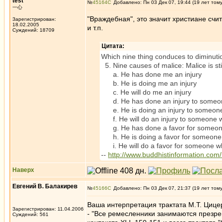
test
№
45164
Добавлено: Пн 03 Дек 07, 19:44 (19 лет том
一心
"Враждебная", это значит христиане счи
Зарегистрирован:
18.02.2005
и т.п.
Суждений: 18709
Цитата:
Which nine thing conduces to diminuti
5. Nine causes of malice: Malice is st
a. He has done me an injury
b. He is doing me an injury
c. He will do me an injury
d. He has done an injury to someon
e. He is doing an injury to someone
f. He will do an injury to someone w
g. He has done a favor for someone 
h. He is doing a favor for someone 
i. He will do a favor for someone wh
--
http://www.buddhistinformation.com
Наверх
Евгений В. Балакирев
№
45166
Добавлено: Пн 03 Дек 07, 21:37 (19 лет том
Ваша интерпретация трактата М.Т. Цице
Зарегистрирован: 11.04.2006
- "Все ремесленники занимаются презрен
Суждений: 561