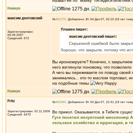
назвал ее по "маяку" пятидесятилетней б
Наверх
максим дентовский
№
45177
Добавлено: Вт 04 Дек 07, 02:10 (19 лет тому
Пламен пишет:
Зарегистрирован:
06.09.2007
максим дентовский пишет:
Суждений: 672
Серьезной ошибкой было закрыт
Хорошо, что закрыли, потому что ис
Вы иронизируете? Конечно, с закрытием 
него взглянули поновому, что позволило
А чего вы переживаете по поводу своей
занимались... кто-то маслом торговал,
на подобные темы
Наверх
Fritz
№
45206
Добавлено: Вт 04 Дек 07, 22:41 (19 лет тому
Зарегистрирован: 02.11.2006
Во прикол. Оказывается, в Тибете суще
Суждений: 4470
Гуге посетил иезуитский миссионер А
сельское хозяйство и ирригация, в т