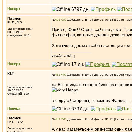
Наверх
Пламен
№
45173
Добавлено: Вт 04 Дек 07, 00:18 (19 лет тому
Ph.D., D.Sc.
Зарегистрирован:
Привет, Юрий! Строю сайты и дома. Пра
03.03.2005
философов, которые должны деконструир
Суждений: 1070
Хотя вчера доказал себя настоящим фи
_________________
सत्यमेव जयते ||
Наверх
Ю.Т.
№
45174
Добавлено: Вт 04 Дек 07, 01:06 (19 лет тому
да Вы от издательского бизнеса в строи
Зарегистрирован:
19.06.2007
Суждений: 150
а с другой стороны, вспомним Фалеса..
Наверх
Пламен
№
45175
Добавлено: Вт 04 Дек 07, 01:13 (19 лет тому
Ph.D., D.Sc.
Зарегистрирован:
А у нас издательским бизнесом одни ба
03.03.2005