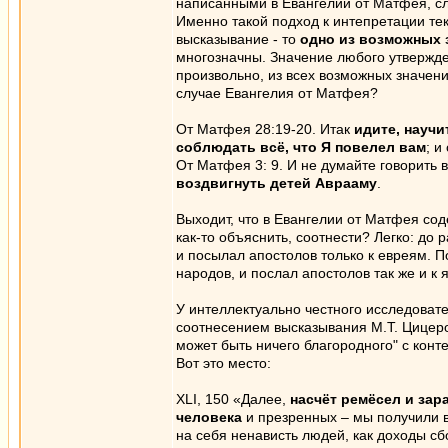
написанными в Евангелии от Матфея, сл
Именно такой подход к интепретации тек
высказывание - то
одно из возможных 
многозначны. Значение любого утвержден
произвольно, из всех возможных значен
случае Евангелия от Матфея?
От Матфея 28:19-20. Итак
идите, научи
соблюдать всё, что Я повелел вам
; и
От Матфея 3: 9. И не думайте говорить в
воздвигнуть детей Аврааму
.
Выходит, что в Евангелии от Матфея со
как-то объяснить, соотнести? Легко: до 
и посылал апостолов только к евреям. П
народов, и послал апостолов так же и к 
У интеллектуально честного исследовате
соотнесением высказывания М.Т. Цицер
может быть ничего благородного" с конте
Вот это место:
XLI, 150 «Далее,
насчёт ремёсел и зар
человека
и презренных – мы получили 
на себя ненависть людей, как доходы с