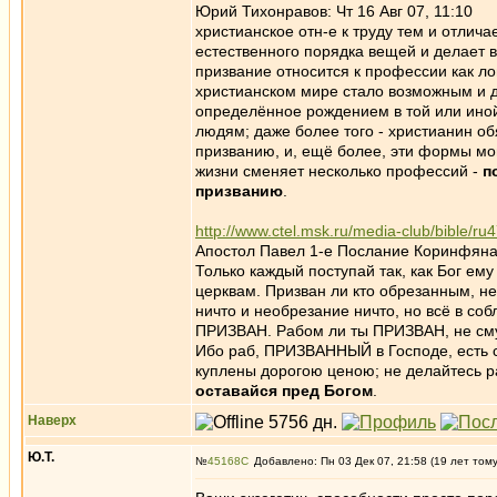
Юрий Тихонравов: Чт 16 Авг 07, 11:10
христианское отн-е к труду тем и отлича
естественного порядка вещей и делае
призвание относится к профессии как ло
христианском мире стало возможным и д
определённое рождением в той или ино
людям; даже более того - христианин о
призванию, и, ещё более, эти формы мог
жизни сменяет несколько профессий -
п
призванию
.
http://www.ctel.msk.ru/media-club/bible/ru
Апостол Павел 1-е Послание Коринфянам
Только каждый поступай так, как Бог ем
церквам. Призван ли кто обрезанным, н
ничто и необрезание ничто, но всё в со
ПРИЗВАН. Рабом ли ты ПРИЗВАН, не сму
Ибо раб, ПРИЗВАННЫЙ в Господе, есть с
куплены дорогою ценою; не делайтесь 
оставайся пред Богом
.
Наверх
Ю.Т.
№
45168
Добавлено: Пн 03 Дек 07, 21:58 (19 лет том