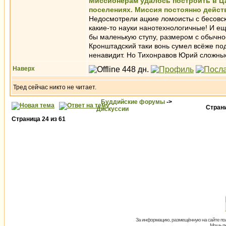
Миссионерам удалось построить в Ц
поселениях. Миссия постоянно дейст
Недосмотрели ацкие ломоисты с бесовск
какие-то науки нанотехнологичные! И ещ
бы маленькую ступу, размером с обычно
Кронштадский таки вонь сумел всёже подн
ненавидит. Но Тихонравов Юрий сложные
Наверх
Тред сейчас никто не читает.
Буддийские форумы
->
Стран
Дискуссии
Страница
24
из
61
За информацию, размещённую на сайте пол
Мощь пх