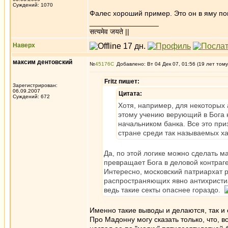
Суждений: 1070
Фалес хороший пример. Это он в яму поп
_________________
सत्यमेव जयते ||
Наверх
максим дентовский
№
45176
Добавлено: Вт 04 Дек 07, 01:56 (19 лет тому
Fritz пишет:
Зарегистрирован:
06.09.2007
Цитата:
Суждений: 672
Хотя, например, для некоторых
этому учению верующий в Бога н
начальником банка. Все это при
стране среди так называемых х
Да, по этой логике можно сделать ма
превращает Бога в деловой контраген
Интересно, московский патриархат р
распространяющих явно антихристи
ведь такие секты опаснее гораздо.
Именно такие выводы и делаются, так и 
Про Мадонну могу сказать только, что, 