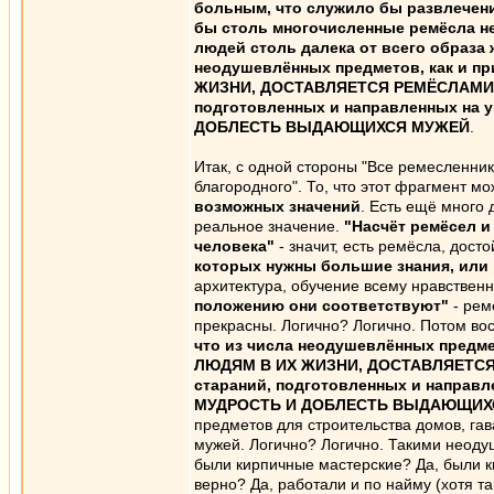
больным, что служило бы развлечени
бы столь многочисленные ремёсла не
людей столь далека от всего образа
неодушевлённых предметов, как и 
ЖИЗНИ, ДОСТАВЛЯЕТСЯ РЕМЁСЛАМИ, Т
подготовленных и направленных на
ДОБЛЕСТЬ ВЫДАЮЩИХСЯ МУЖЕЙ
.
Итак, с одной стороны "Все ремесленни
благородного". То, что этот фрагмент мо
возможных значений
. Есть ещё много
реальное значение.
"Насчёт ремёсел и
человека"
- значит, есть ремёсла, дост
которых нужны большие знания, или
архитектура, обучение всему нравствен
положению они соответствуют"
- рем
прекрасны. Логично? Логично. Потом во
что из числа неодушевлённых предм
ЛЮДЯМ В ИХ ЖИЗНИ, ДОСТАВЛЯЕТСЯ 
стараний, подготовленных и направ
МУДРОСТЬ И ДОБЛЕСТЬ ВЫДАЮЩИХ
предметов для строительства домов, га
мужей. Логично? Логично. Такими неод
были кирпичные мастерские? Да, были к
верно? Да, работали и по найму (хотя 