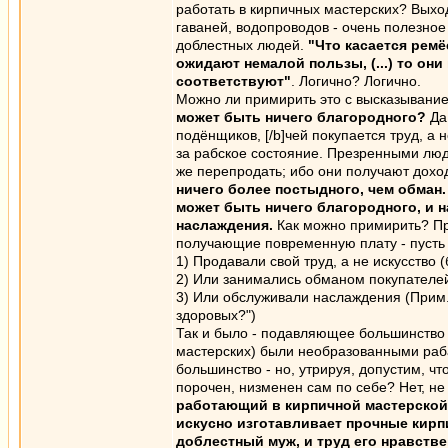
работать в кирпичных мастерских? Выход
гаваней, водопроводов - очень полезное 
доблестных людей.
"Что касается ремё
ожидают немалой пользы, (...) то он
соответствуют"
. Логично? Логично.
Можно ли примирить это с высказывани
может быть ничего благородного?
Да,
подёнщиков, [/b]чей покупается труд, а н
за рабское состояние. Презренными людьм
же перепродать; ибо они получают доход
ничего более постыдного, чем обман
может быть ничего благородного, и
наслаждения.
Как можно примирить? Пр
получающие повременную плату - пусть д
1) Продавали свой труд, а не искусств
2) Или занимались обманом покупателей 
3) Или обслуживали наслаждения (Прим.
здоровых?")
Так и было - подавляющее большинство 
мастерских) были необразованными ра
большинство - но, утрируя, допустим, чт
порочен, низменен сам по себе? Нет, не
работающий в кирпичной мастерской,
искусно изготавливает прочные кирп
доблестный муж, и труд его нравств