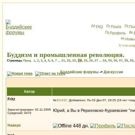
FAQ
Поиск
По
Профиль
Новы
В этом разд
Буддизм и промышленная революция.
Страницы
Пред.
1
,
2
,
3
,
4
,
5
,
6
,
7
...
21
,
22
,
23
,
24
,
25
,
26
,
27
...
54
,
55
,
56
,
57
,
58
,
59
Буддийские форумы
->
Дискуссии
Автор
Fritz
№
45163
Добавлено: Пн 03 Дек 07, 19:25 (19 лет том
Зарегистрирован: 02.11.2006
Юрий, а Вы в Рериховско-Кураевские "п
Суждений: 4470
Наверх