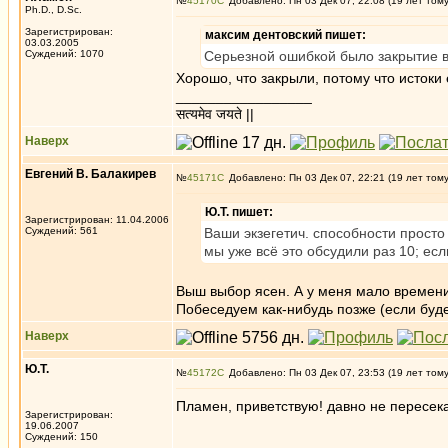
№
45170
Добавлено: Пн 03 Дек 07, 22:08 (19 лет том
Ph.D., D.Sc.
Зарегистрирован:
максим дентовский пишет:
03.03.2005
Суждений: 1070
Серьезной ошибкой было закрытие 
Хорошо, что закрыли, потому что истоки
_________________
सत्यमेव जयते ||
Наверх
Евгений В. Балакирев
№
45171
Добавлено: Пн 03 Дек 07, 22:21 (19 лет том
Ю.Т. пишет:
Зарегистрирован: 11.04.2006
Суждений: 561
Ваши экзегетич. способности прос
мы уже всё это обсудили раз 10; есл
Выш выбор ясен. А у меня мало времени
Побеседуем как-нибудь позже (если будет
Наверх
Ю.Т.
№
45172
Добавлено: Пн 03 Дек 07, 23:53 (19 лет том
Пламен, приветствую! давно не пересек
Зарегистрирован:
19.06.2007
Суждений: 150