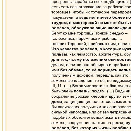
презренны заработки всех подёнщиков, [/
есть есть вознаграждение за рабское со
торговцев, чтобы их тотчас же перепрод
покупателя, а ведь
нет ничего более п
трудом, в мастерской не может быть
ремёсла, обслуживающие наслажден
Бегут ко мне торговцы тонкой снедью –
Колбасники, пирожники и рыбник, …
говорит Теренций, прибавь к ним, если 
Что касается ремёсел, в которых ну
пользы
, как лекарство, архитектура, о
для тех, чьему положению они соотв
делом; если же она обширна и прибыльн
ими
без обмана, то её порицать нельз
полученным доходом, перешла, как это ча
земельные владения, то её, по видимом
III, 11. (…) Богов умилостивят благочес
быть очень полезны людям. (…) Ведь ни 
сохранение урожая хлебов и других зе
дома
, защищающие нас от сильных холо
бы вначале их получить и как они впосл
сильной непогоды, или от землетрясения
подобных обстоятельствах искать помощ
земель, сооружение плотин на реках,
ру
ремёсел, без которых жизнь вообще 