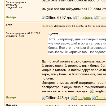
Ваши экзегетич. способности просто п
Зарегистрирован:
19.06.2007
Суждений: 150
мы уже всё это обсудили раз 10; если чт
Наверх
Fritz
№
45169
Добавлено: Пн 03 Дек 07, 22:02 (19 лет том
Зарегистрирован: 02.11.2006
Цитата:
Суждений: 4470
Хотя, например, для некоторых аме
учению верующий в Бога непременно
банка. Все это признаки благослове
называемых харизматов. Последова
Да, по этой логике можно сделать массу
благосклонен, благословлял, к более б
Индия с Китаем, а потом вдруг переметн
вере, тому больше благословения, это а
по сути.
Интересно, московский патриархат реаги
распространяющих явно антихристианск
такие секты опаснее гораздо.
Наверх
Пламен