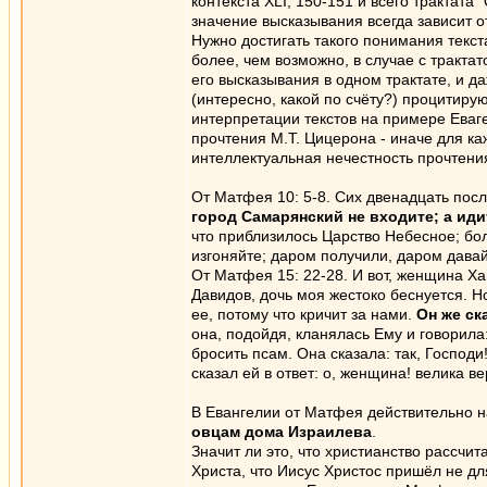
контекста XLI, 150-151 и всего трактата
значение высказывания всегда зависит от
Нужно достигать такого понимания текста
более, чем возможно, в случае с тракт
его высказывания в одном трактате, и д
(интересно, какой по счёту?) процитир
интерпретации текстов на примере Еваг
прочтения М.Т. Цицерона - иначе для ка
интеллектуальная нечестность прочтени
От Матфея 10: 5-8. Сих двенадцать посл
город Самарянский не входите; а ид
что приблизилось Царство Небесное; бо
изгоняйте; даром получили, даром давай
От Матфея 15: 22-28. И вот, женщина Ха
Давидов, дочь моя жестоко беснуется. Но
ее, потому что кричит за нами.
Он же ск
она, подойдя, кланялась Ему и говорила:
бросить псам. Она сказала: так, Господи
сказал ей в ответ: о, женщина! велика в
В Евангелии от Матфея действительно 
овцам дома Израилева
.
Значит ли это, что христианство рассчи
Христа, что Иисус Христос пришёл не д