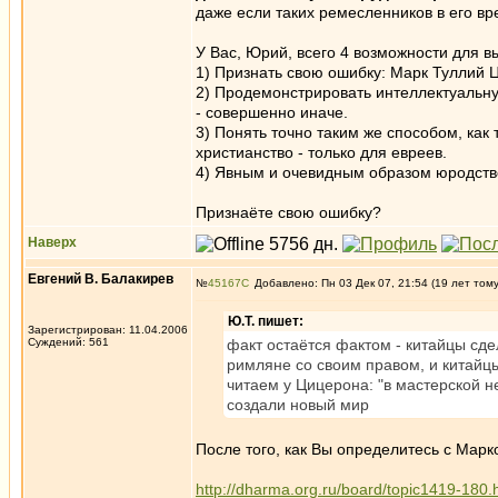
даже если таких ремесленников в его в
У Вас, Юрий, всего 4 возможности для в
1) Признать свою ошибку: Марк Туллий 
2) Продемонстрировать интеллектуальную
- совершенно иначе.
3) Понять точно таким же способом, как 
христианство - только для евреев.
4) Явным и очевидным образом юродств
Признаёте свою ошибку?
Наверх
Евгений В. Балакирев
№
45167
Добавлено: Пн 03 Дек 07, 21:54 (19 лет том
Ю.Т. пишет:
Зарегистрирован: 11.04.2006
Суждений: 561
факт остаётся фактом - китайцы сде
римляне со своим правом, и китайцы
читаем у Цицерона: "в мастерской н
создали новый мир
После того, как Вы определитесь с Мар
http://dharma.org.ru/board/topic1419-180.