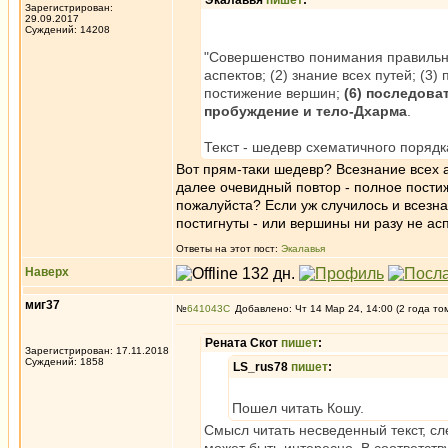
Экалавья
пишет
:
Зарегистрирован:
29.09.2017
Суждений: 14208
"Совершенство понимания правильно
аспектов; (2) знание всех путей; (3)
постижение вершин;
(6)
последоват
пробуждение и тело-Дхарма
.
Текст - шедевр схематичного порядк
Вот прям-таки шедевр? Всезнание всех а
далее очевидный повтор - полное постиж
пожалуйста? Если уж случилось и всезн
постигнуты - или вершины ни разу не а
Ответы на этот пост:
Экалавья
Наверх
миг37
№
641043
Добавлено: Чт 14 Мар 24, 14:00 (2 года то
Рената Скот
пишет
:
Зарегистрирован: 17.11.2018
Суждений: 1858
LS_rus78
пишет
:
Пошел читать Кошу.
Смысл читать несведенный текст, сл