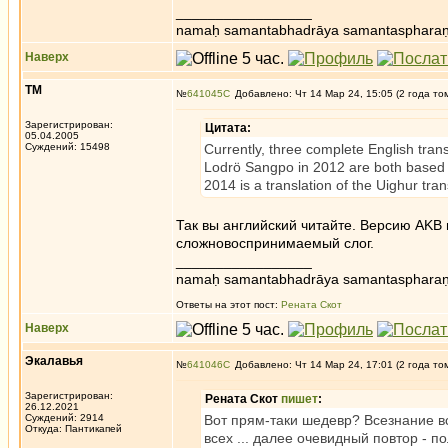
_________________
namaḥ samantabhadrāya samantaspharaṇ
Наверх
ТМ
№
641045
Добавлено: Чт 14 Мар 24, 15:05 (2 года то
Зарегистрирован:
Цитата:
05.04.2005
Суждений: 15498
Currently, three complete English tran
Lodrö Sangpo in 2012 are both based o
2014 is a translation of the Uighur tra
Так вы английский читайте. Версию AKB
сложновоспринимаемый слог.
_________________
namaḥ samantabhadrāya samantaspharaṇ
Ответы на этот пост:
Рената Скот
Наверх
Экалавья
№
641046
Добавлено: Чт 14 Мар 24, 17:01 (2 года то
Зарегистрирован:
Рената Скот
пишет
:
26.12.2021
Суждений: 2914
Вот прям-таки шедевр? Всезнание в
Откуда: Пантикапей
всех ... далее очевидный повтор - п