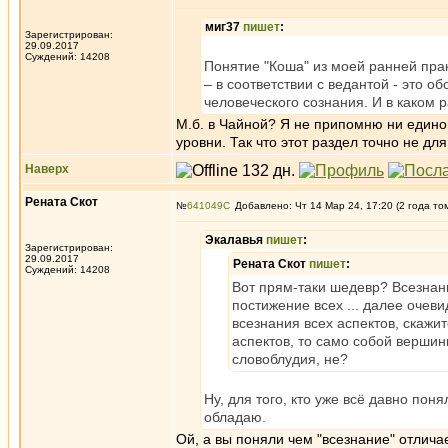
миг37
пишет
:
Зарегистрирован:
29.09.2017
Суждений: 14208
Понятие "Коша" из моей ранней практ
– в соответствии с ведантой - это
человеческого сознания. И в каком 
М.б. в Чайной? Я не припомню ни едино
уровни. Так что этот раздел точно не дл
Наверх
Рената Скот
№
641049
Добавлено: Чт 14 Мар 24, 17:20 (2 года то
Экалавья
пишет
:
Зарегистрирован:
29.09.2017
Рената Скот
пишет
:
Суждений: 14208
Вот прям-таки шедевр? Всезнани
постижение всех ... далее очев
всезнания всех аспектов, скажи
аспектов, то само собой вершин
словоблудия, не?
Ну, для того, кто уже всё давно пон
обладаю.
Ой, а вы поняли чем "всезнание" отлич