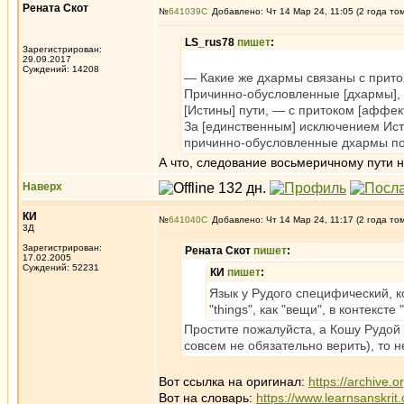
Рената Скот
№
641039
Добавлено: Чт 14 Мар 24, 11:05 (2 года то
LS_rus78
пишет
:
Зарегистрирован:
29.09.2017
Суждений: 14208
— Какие же дхармы связаны с прит
Причинно-обусловленные [дхармы],
[Истины] пути, — с притоком [аффек
За [единственным] исключением Ист
причинно-обусловленные дхармы по
А что, следование восьмеричному пути
Наверх
КИ
№
641040
Добавлено: Чт 14 Мар 24, 11:17 (2 года то
3Д
Зарегистрирован:
Рената Скот
пишет
:
17.02.2005
Суждений: 52231
КИ
пишет
:
Язык у Рудого специфический, ко
"things", как "вещи", в контексте
Простите пожалуйста, а Кошу Рудой 
совсем не обязательно верить), то н
Вот ссылка на оригинал:
https://archive
Вот на словарь:
https://www.learnsanskrit.