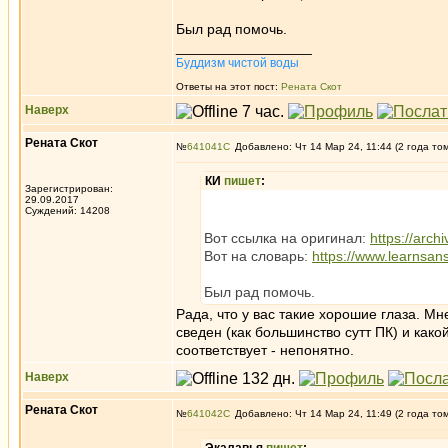
Был рад помочь.
_________________
Буддизм чистой воды
Ответы на этот пост:
Рената Скот
Наверх
Рената Скот
№
641041
Добавлено: Чт 14 Мар 24, 11:44 (2 года то
КИ
пишет
:
Зарегистрирован:
29.09.2017
Суждений: 14208
Вот ссылка на оригинал:
https://arc
Вот на словарь:
https://www.learnsans
Был рад помочь.
Рада, что у вас такие хорошие глаза. Мне
сведен (как большинство сутт ПК) и какой
соответствует - непонятно.
Наверх
Рената Скот
№
641042
Добавлено: Чт 14 Мар 24, 11:49 (2 года то