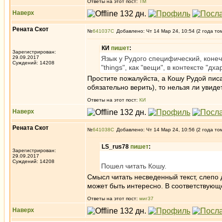
Ответы на этот пост:
ТМ
Наверх
Рената Скот
№
641037
Добавлено: Чт 14 Мар 24, 10:54 (2 года то
КИ
пишет
:
Зарегистрирован:
29.09.2017
Язык у Рудого специфический, конечн
Суждений: 14208
"things", как "вещи", в контексте "дха
Простите пожалуйста, а Кошу Рудой писа
обязательно верить), то нельзя ли увиде
Ответы на этот пост:
КИ
Наверх
Рената Скот
№
641038
Добавлено: Чт 14 Мар 24, 10:56 (2 года то
LS_rus78
пишет
:
Зарегистрирован:
29.09.2017
Суждений: 14208
Пошел читать Кошу.
Смысл читать несведенный текст, слепо 
может быть интересно. В соответствующ
Ответы на этот пост:
миг37
Наверх