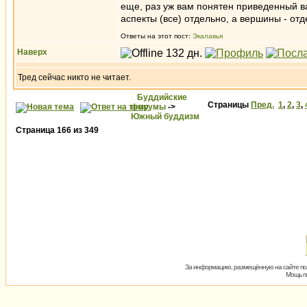
еще, раз уж вам понятен приведенный в
аспекты (все) отдельно, а вершины - о
Ответы на этот пост:
Экалавья
Наверх
Тред сейчас никто не читает.
Буддийские
Страницы
Пред.
1
,
2
,
3
,
форумы
->
Южный буддизм
Страница
166
из
349
За информацию, размещённую на сайте пол
Мощь пх