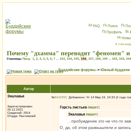
FAQ
Поиск
По
Профиль
Новы
В этом разд
Почему "дхамма" переводят "феномен" и 
Страницы
Пред.
1
,
2
,
3
,
4
,
5
,
6
,
7
...
163
,
164
,
165
,
166
,
167
,
168
,
169
...
342
,
343
,
34
Буддийские форумы
->
Южный буддизм
Автор
Экалавья
№
641035
Добавлено: Чт 14 Мар 24, 10:33 (2 года то
Зарегистрирован:
Горсть листьев
пишет
:
26.12.2021
Суждений: 2914
Экалавья
пишет
:
Откуда: Пантикапей
...пробуждение это не что-то за
О, да, об этом размышляли и запис