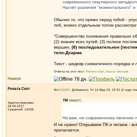
современного секулярного западног
Насчёт различия "моментального" и "
Обычно то, что прямо перед тобой - упус
лоб, можно отдельным топом рассмотрет
"Совершенство понимания правильно объ
(2) знание всех путей; (3) полное постиж
вершин;
(6)
последовательное [пости
тело-Дхарма
.
Текст - шедевр схематичного порядка и 
Ответы на этот пост:
Рената Скот
,
Горсть листьев
Наверх
Рената Скот
№
641036
Добавлено: Чт 14 Мар 24, 10:51 (2 года то
ТМ
пишет
:
Зарегистрирован:
29.09.2017
Суждений: 14208
Ни вам, ни современному явлению п
И не нужно! Открываем ПК и читаем - вс
прилагается.