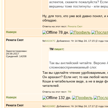
аспектов, скажите пожалуйста? Если
вершины тоже постигнуты - или вер
Ну, для того, кто уже всё давно понял, и
обладаю.
Ответы на этот пост:
Рената Скот
Наверх
Рената Скот
№
641047
Добавлено: Чт 14 Мар 24, 17:15 (2 года то
ТМ
пишет
:
Зарегистрирован:
29.09.2017
Суждений: 14208
Так вы английский читайте. Версию 
сложновоспринимаемый слог.
Так вы сделайте чтение удобоваримым, 
Он арахант? Если нет, то как любой чел
Коши в читабельном виде, а не в виде ф
читателей.
Ответы на этот пост:
ТМ
Наверх
Рената Скот
№
641048
Добавлено: Чт 14 Мар 24, 17:17 (2 года то