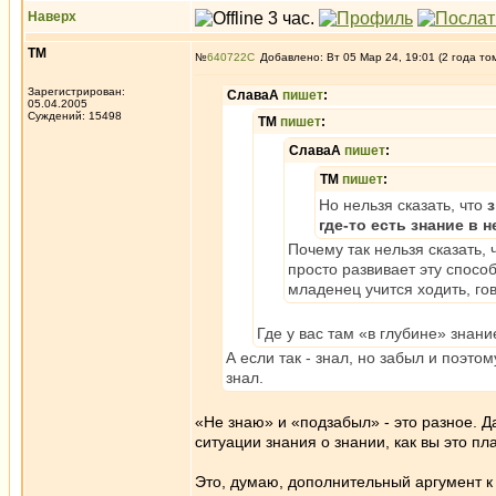
Наверх
ТМ
№
640722
Добавлено: Вт 05 Мар 24, 19:01 (2 года то
Зарегистрирован:
СлаваА
пишет
:
05.04.2005
Суждений: 15498
ТМ
пишет
:
СлаваА
пишет
:
ТМ
пишет
:
Но нельзя сказать, что
з
где-то есть знание в 
Почему так нельзя сказать, 
просто развивает эту способ
младенец учится ходить, гово
Где у вас там «в глубине» знан
А если так - знал, но забыл и поэто
знал.
«Не знаю» и «подзабыл» - это разное. Д
ситуации знания о знании, как вы это п
Это, думаю, дополнительный аргумент к