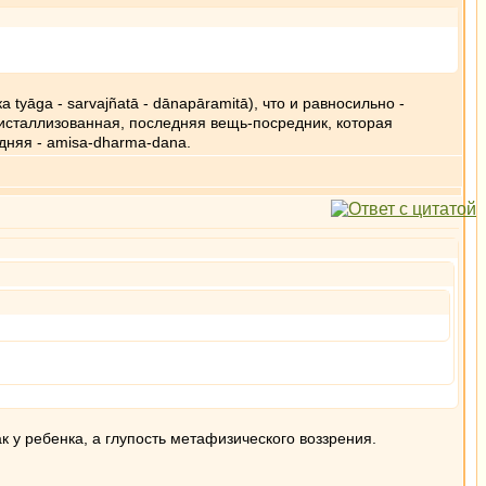
tyāga - sarvajñatā - dānapāramitā), что и равносильно -
ристаллизованная, последняя вещь-посредник, которая
дняя - amisa-dharma-dana.
ак у ребенка, а глупость метафизического воззрения.