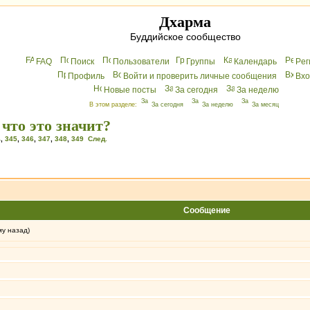
Дхарма
Буддийское сообщество
FAQ
Поиск
Пользователи
Группы
Календарь
Peг
Профиль
Войти и проверить личные сообщения
Вхo
Новые посты
За сегодня
За неделю
В этом разделе:
За сегодня
За неделю
За месяц
что это значит?
4
,
345
,
346
,
347
,
348
,
349
След.
Сообщение
му назад)