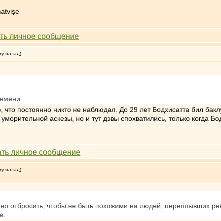
atviṣe
му назад)
ремени.
 что постоянно никто не наблюдал. До 29 лет Бодхисатта бил бакл
уморительной аскезы, но и тут дэвы спохватились, только когда Бод
му назад)
о отбросить, чтобы не быть похожими на людей, переплывших рек
е.