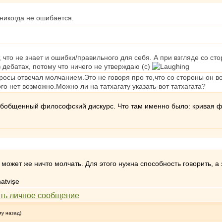
 никогда не ошибается.
, что не знает и ошибки/правильного для себя. А при взгляде со 
в дебатах, потому что ничего не утверждаю (с)
осы отвечал молчанием.Это не говоря про то,что со стороны он в
ого нет возможно.Можно ли на татхагату указать-вот татхагата?
 обобщенный философский дискурс. Что там именно было: кривая 
е может же ничто молчать. Для этого нужна способность говорить, 
atviṣe
му назад)