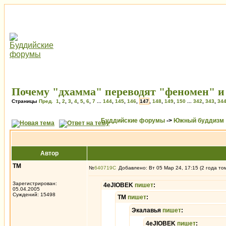
Почему "дхамма" переводят "феномен" и 
Страницы
Пред.
1
,
2
,
3
,
4
,
5
,
6
,
7
...
144
,
145
,
146
,
147
,
148
,
149
,
150
...
342
,
343
,
34
Буддийские форумы
->
Южный буддизм
Автор
ТМ
№
640719
Добавлено: Вт 05 Мар 24, 17:15 (2 года то
Зарегистрирован:
4eJIOBEK
пишет
:
05.04.2005
Суждений: 15498
ТМ
пишет
:
Экалавья
пишет
:
4eJIOBEK
пишет
: