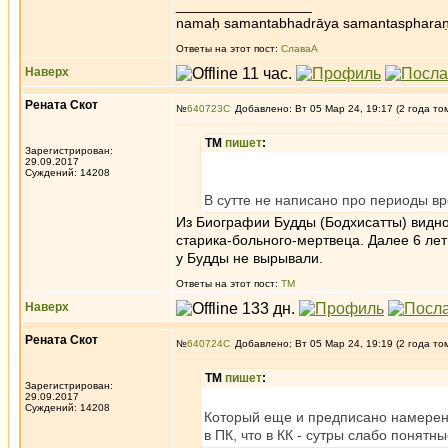
_________________
namaḥ samantabhadrāya samantaspharaṇ
Ответы на этот пост:
СлаваА
Наверх
Рената Скот
№
640723
Добавлено: Вт 05 Мар 24, 19:17 (2 года то
ТМ
пишет
:
Зарегистрирован:
29.09.2017
Суждений: 14208
В сутте не написано про периоды в
Из Биографии Будды (Бодхисатты) видно,
старика-больного-мертвеца. Далее 6 лет 
у Будды не вырывали.
Ответы на этот пост:
ТМ
Наверх
Рената Скот
№
640724
Добавлено: Вт 05 Мар 24, 19:19 (2 года то
ТМ
пишет
:
Зарегистрирован:
29.09.2017
Суждений: 14208
Который еще и предписано намеренн
в ПК, что в КК - сутры слабо понятны