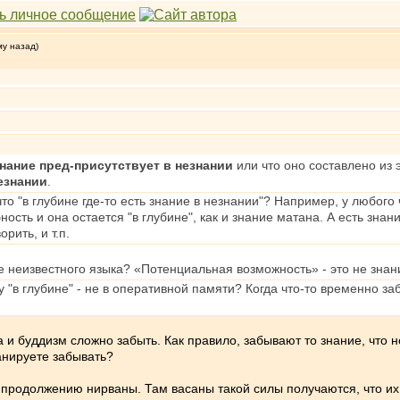
му назад)
нание пред-присутствует в незнании
или что оно составлено из 
незнании
.
что "в глубине где-то есть знание в незнании"? Например, у любого
ность и она остается "в глубине", как и знание матана. А есть зна
рить, и т.п.
ие неизвестного языка? «Потенциальная возможность» - это не знан
му "в глубине" - не в оперативной памяти? Когда что-то временно за
а и буддизм сложно забыть. Как правило, забывают то знание, что 
ланируете забывать?
 продолжению нирваны. Там васаны такой силы получаются, что их