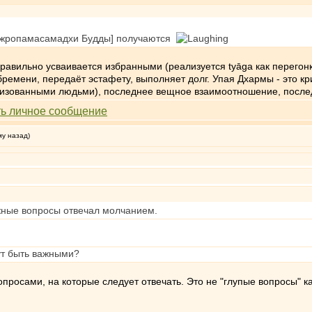
ваджропамасамадхи Будды] получаются
равильно усваивается избранными (реализуется tyāga как перегонка 
бремени, передаёт эстафету, выполняет долг. Упая Дхармы - это к
ллизованными людьми), последнее вещное взаимоотношение, после
му назад)
жные вопросы отвечал молчанием.
ут быть важными?
опросами, на которые следует отвечать. Это не "глупые вопросы" к