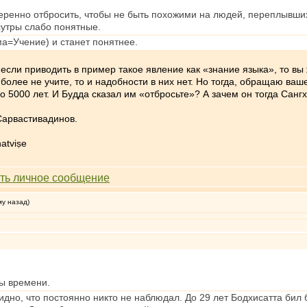
ренно отбросить, чтобы не быть похожими на людей, переплывших
 сутры слабо понятные.
ма=Учение) и станет понятнее.
если приводить в пример такое явление как «знание языка», то вы ж
 более не учите, то и надобности в них нет. Но тогда, обращаю ва
о 5000 лет. И Будда сказал им «отбросьте»? А зачем он тогда Сан
 Сарвастивадинов.
atviṣe
му назад)
ды времени.
дно, что постоянно никто не наблюдал. До 29 лет Бодхисатта бил 