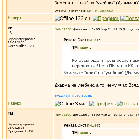
Замените "плот" на "учебник" (Дхамма=У
Ответы на этот пост:
КИ
,
ТМ
,
Экалавья
Наверх
КИ
№
640725
Добавлено: Вт 05 Мар 24, 19:23 (2 года то
3Д
Зарегистрирован:
Рената Скот
пишет
:
17.02.2005
Суждений: 52231
ТМ
пишет
:
Который еще и предписано наме
переправы. Что в ПК, что в КК -
Замените "плот" на "учебник" (Дхам
Дхарма не учебник, а то, чему учат. Вря
_________________
Буддизм чистой воды
Наверх
ТМ
№
640726
Добавлено: Вт 05 Мар 24, 19:33 (2 года то
Зарегистрирован:
Рената Скот
пишет
:
05.04.2005
Суждений: 15498
ТМ
пишет
: