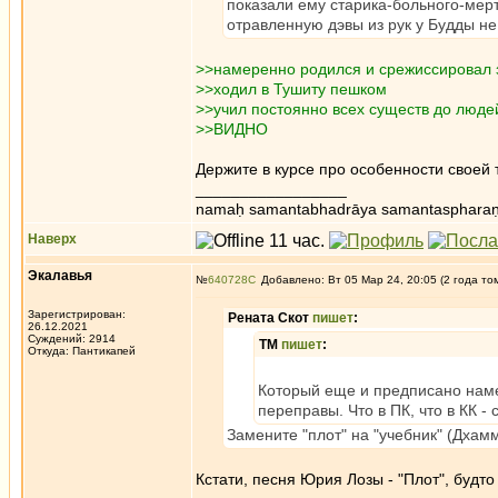
показали ему старика-больного-мертв
отравленную дэвы из рук у Будды н
>>намеренно родился и срежиссировал
>>ходил в Тушиту пешком
>>учил постоянно всех существ до людей
>>ВИДНО
Держите в курсе про особенности своей
_________________
namaḥ samantabhadrāya samantaspharaṇ
Наверх
Экалавья
№
640728
Добавлено: Вт 05 Мар 24, 20:05 (2 года то
Зарегистрирован:
Рената Скот
пишет
:
26.12.2021
Суждений: 2914
ТМ
пишет
:
Откуда: Пантикапей
Который еще и предписано наме
переправы. Что в ПК, что в КК -
Замените "плот" на "учебник" (Дхам
Кстати, песня Юрия Лозы - "Плот", будто