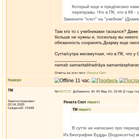
Который еще и предписано наме
переправы. Что в ПК, что в КК -
Замените "плот" на "учебник" (Дхам
Там кто то с учебниками таскался? Даже 
больше не нужны и, поскольку вы никого
обязанность сохранять Дхарму еще окол
Сутта/сутра мегамутная, что в ПК, что у
_________________
namaḥ samantabhadrāya samantaspharaṇ
Ответы на этот пост:
Рената Скот
Наверх
ТМ
№
640727
Добавлено: Вт 05 Мар 24, 19:48 (2 года то
Зарегистрирован:
Рената Скот
пишет
:
05.04.2005
Суждений: 15498
ТМ
пишет
:
В сутте не написано про перио
Из Биографии Будды (Бодхисатты) ви