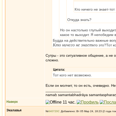
Кто ничего не знает-тот
Откуда знать?
Но он настолько глупый выходит
какое то выходит. Я непобедим 
Будда на действительно важные вопр
Кто ничего не знает
кто это?Тот к
Сутры - это ситуативное общение, а не
сложно.
Цитата:
Тот кого нет возможно.
Если он молчит, то он есть, очевидно. Н
_________________
namaḥ samantabhadrāya samantaspharaṇ
Наверх
Экалавья
№
640720
Добавлено: Вт 05 Мар 24, 18:23 (2 года то