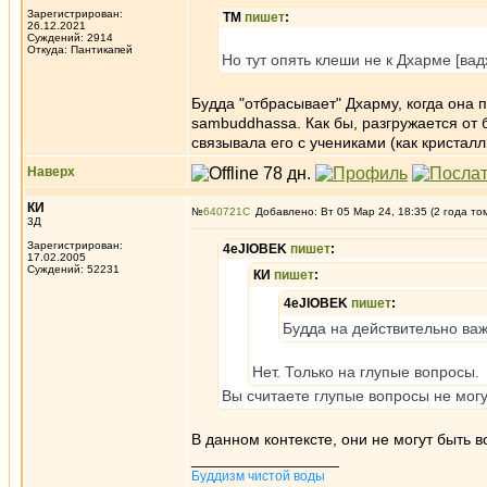
Зарегистрирован:
ТМ
пишет
:
26.12.2021
Суждений: 2914
Откуда: Пантикапей
Но тут опять клеши не к Дхарме [
Будда "отбрасывает" Дхарму, когда она п
sambuddhassa. Как бы, разгружается от 
связывала его с учениками (как криста
Наверх
КИ
№
640721
Добавлено: Вт 05 Мар 24, 18:35 (2 года то
3Д
Зарегистрирован:
4eJIOBEK
пишет
:
17.02.2005
Суждений: 52231
КИ
пишет
:
4eJIOBEK
пишет
:
Будда на действительно ва
Нет. Только на глупые вопросы.
Вы считаете глупые вопросы не мог
В данном контексте, они не могут быть в
_________________
Буддизм чистой воды