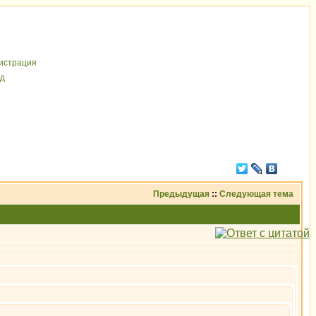
иcтрaция
д
Предыдущая
::
Следующая тема