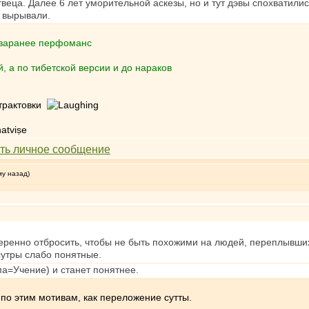
еца. Далее 6 лет уморительной аскезы, но и тут дэвы спохватились,
е вырывали.
 заранее перфоманс
, а по тибетской версии и до нараков
 трактовки
atviṣe
му назад)
ренно отбросить, чтобы не быть похожими на людей, переплывших
 сутры слабо понятные.
ма=Учение) и станет понятнее.
 по этим мотивам, как переложение сутты.