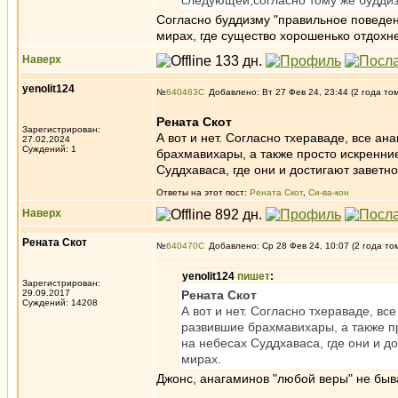
следующей,согласно тому же буддиз
Согласно буддизму "правильное поведе
мирах, где существо хорошенько отдохнет
Наверх
yenolit124
№
640463
Добавлено: Вт 27 Фев 24, 23:44 (2 года то
Рената Скот
Зарегистрирован:
А вот и нет. Согласно тхераваде, все а
27.02.2024
Суждений: 1
брахмавихары, а также просто искренние
Суддхаваса, где они и достигают заветн
Ответы на этот пост:
Рената Скот
,
Си-ва-кон
Наверх
Рената Скот
№
640470
Добавлено: Ср 28 Фев 24, 10:07 (2 года то
yenolit124
пишет
:
Зарегистрирован:
29.09.2017
Рената Скот
Суждений: 14208
А вот и нет. Согласно тхераваде, вс
развившие брахмавихары, а также пр
на небесах Суддхаваса, где они и д
мирах.
Джонс, анагаминов "любой веры" не быв