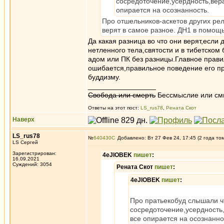
сосредоточение,усердность,вера
опирается на осознанность.
Про отшельников-аскетов других рел
верят в самое разное. ДН1 в помощь
Да какая разница во что они верят,если
нетленного тела,святости и в тибетском 
адом или ПК без разницы.Главное прави
ошибается,правильное поведение его пр
буддизму.
_________________
Свобода или смерть
Бессмыслие или см
Ответы на этот пост:
LS_rus78
,
Рената Скот
Наверх
LS_rus78
№
640430
Добавлено: Вт 27 Фев 24, 17:45 (2 года то
LS Сергей
Зарегистрирован:
4eJIOBEK
пишет
:
16.09.2021
Суждений: 3054
Рената Скот
пишет
:
4eJIOBEK
пишет
:
Про пратьекобуд слышали ч
сосредоточение,усердность,
все опирается на осознанно