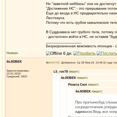
Но "заветной ниббаны" они не достигнут 
"Достижение НС" - это прерывание поток
Еще до входа в НС предварительно назн
Люстхауса.
Потому что есть грубое камалокское тел
В Суддхаваса нет грубого тела, потому 
- достаточно войти в НС, не оставив "бу
_________________
Безукоризненная вежливость японцев - с
Наверх
4eJIOBEK
№
640478
Добавлено: Ср 28 Фев 24, 13:49 (2 года то
Зарегистрирован:
LS_rus78
пишет
:
15.01.2019
Суждений: 2820
4eJIOBEK
пишет
:
Рената Скот
пишет
:
4eJIOBEK
пишет
:
Про пратьекобуд слышал
сосредоточение,усердно
один
аков.Ведь все опи