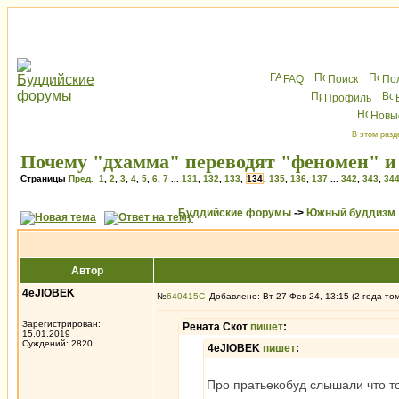
FAQ
Поиск
По
Профиль
Новы
В этом разд
Почему "дхамма" переводят "феномен" и 
Страницы
Пред.
1
,
2
,
3
,
4
,
5
,
6
,
7
...
131
,
132
,
133
,
134
,
135
,
136
,
137
...
342
,
343
,
34
Буддийские форумы
->
Южный буддизм
Автор
4eJIOBEK
№
640415
Добавлено: Вт 27 Фев 24, 13:15 (2 года то
Зарегистрирован:
Рената Скот
пишет
:
15.01.2019
Суждений: 2820
4eJIOBEK
пишет
:
Про пратьекобуд слышали что т