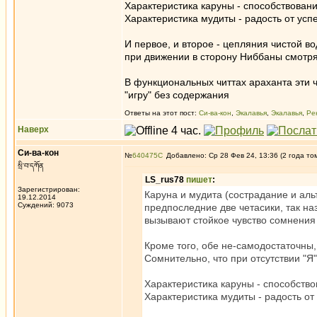
Характеристика каруны - способствован
Характеристика мудиты - радость от усп
И первое, и второе - цепляния чистой во
при движении в сторону Ниббаны смотря
В функциональных читтах араханта эти 
"игру" без содержания
Ответы на этот пост:
Си-ва-кон
,
Экалавья
,
Экалавья
,
Ре
Наверх
Си-ва-кон
№
640475
Добавлено: Ср 28 Фев 24, 13:36 (2 года то
སྲི་བ་དཀོན
LS_rus78
пишет
:
Зарегистрирован:
Каруна и мудита (сострадание и аль
19.12.2014
Суждений: 9073
предпоследние две четасики, так н
вызывают стойкое чувство сомнения 
Кроме того, обе не-самодостаточны,
Сомнительно, что при отсутствии "Я"
Характеристика каруны - способств
Характеристика мудиты - радость от