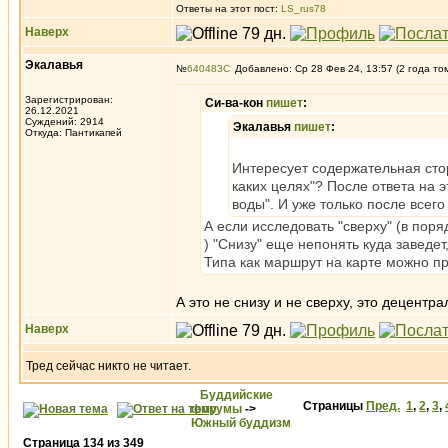
Ответы на этот пост:
LS_rus78
Наверх
Экалавья
№
640483
Добавлено: Ср 28 Фев 24, 13:57 (2 года то
Зарегистрирован:
Си-ва-кон
пишет
:
26.12.2021
Суждений: 2914
Экалавья
пишет
:
Откуда: Пантикапей
Интересует содержательная стор
каких целях"? После ответа на 
воды". И уже только после всего
А если исследовать "сверху" (в пор
) "Снизу" еще непонять куда заведет,
Типа как маршрут на карте можно пр
А это не снизу и не сверху, это децентр
Наверх
Тред сейчас никто не читает.
Буддийские
Страницы
Пред.
1
,
2
,
3
,
форумы
->
Южный буддизм
Страница
134
из
349