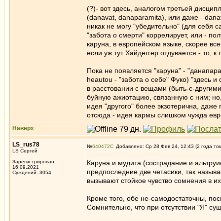
(?)- вот здесь, аналогом третьей дисцип
(danavat, danaparamita), или даже - dan
никак не могу "убедительно" (для себя с
"забота о смерти" коррелирует, или - по
каруна, в европейском языке, скорее все
если уж тут Хайдеггер отдувается - то, к 
Пока не появляется "каруна" - "данапара
heautou - "забота о себе" Фуко) "здесь 
в расстовании с вещами (быть-с-другими
буйную ажиотацию, связанную с ним; но, 
идея "другого" более экзотерична, даже 
отсюда - идея кармы слишком чужда ев
Наверх
LS_rus78
№
640472
Добавлено: Ср 28 Фев 24, 12:43 (2 года то
LS Сергей
Зарегистрирован:
Каруна и мудита (сострадание и альтруи
16.09.2021
предпоследние две четасики, так назыв
Суждений: 3054
вызывают стойкое чувство сомнения в их
Кроме того, обе не-самодостаточны, пос
Сомнительно, что при отсутствии "Я" сущ