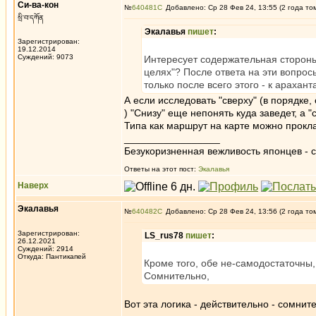
Си-ва-кон
№
640481
Добавлено: Ср 28 Фев 24, 13:55 (2 года то
སྲི་བ་དཀོན
Экалавья
пишет
:
Зарегистрирован:
19.12.2014
Суждений: 9073
Интересует содержательная стороны 
целях"? После ответа на эти вопрос
только после всего этого - к арахан
А если исследовать "сверху" (в порядк
) "Снизу" еще непонять куда заведет, а "
Типа как маршрут на карте можно прокла
_________________
Безукоризненная вежливость японцев - с
Ответы на этот пост:
Экалавья
Наверх
Экалавья
№
640482
Добавлено: Ср 28 Фев 24, 13:56 (2 года то
Зарегистрирован:
LS_rus78
пишет
:
26.12.2021
Суждений: 2914
Откуда: Пантикапей
Кроме того, обе не-самодостаточны,
Сомнительно,
Вот эта логика - действительно - сомните