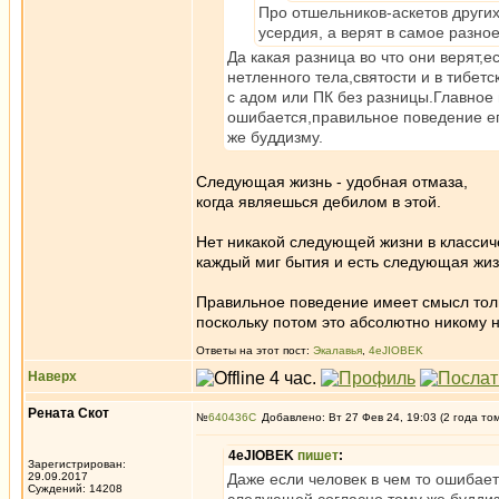
Про отшельников-аскетов других
усердия, а верят в самое разно
Да какая разница во что они верят,
нетленного тела,святости и в тибет
с адом или ПК без разницы.Главное
ошибается,правильное поведение его
же буддизму.
Следующая жизнь - удобная отмаза,
когда являешься дебилом в этой.
Нет никакой следующей жизни в классич
каждый миг бытия и есть следующая жи
Правильное поведение имеет смысл толь
поскольку потом это абсолютно никому 
Ответы на этот пост:
Экалавья
,
4eJIOBEK
Наверх
Рената Скот
№
640436
Добавлено: Вт 27 Фев 24, 19:03 (2 года то
4eJIOBEK
пишет
:
Зарегистрирован:
29.09.2017
Даже если человек в чем то ошибает
Суждений: 14208