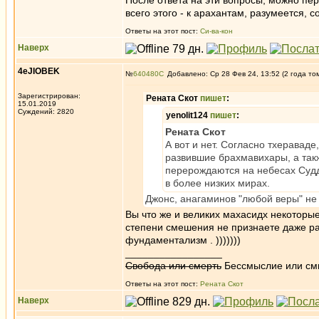
После ответа на эти вопросы, можно пер
всего этого - к арахантам, разумеется, 
Ответы на этот пост:
Си-ва-кон
Наверх
4eJIOBEK
№
640480
Добавлено: Ср 28 Фев 24, 13:52 (2 года то
Зарегистрирован:
Рената Скот
пишет
:
15.01.2019
Суждений: 2820
yenolit124
пишет
:
Рената Скот
А вот и нет. Согласно тхераваде
развившие брахмавихары, а такж
перерождаются на небесах Судд
в более низких мирах.
Джонс, анагаминов "любой веры" не 
Вы что же и великих махасидх некоторые
степени смешения не признаете даже р
фундаментализм . )))))))
_________________
Свобода или смерть
Бессмыслие или см
Ответы на этот пост:
Рената Скот
Наверх