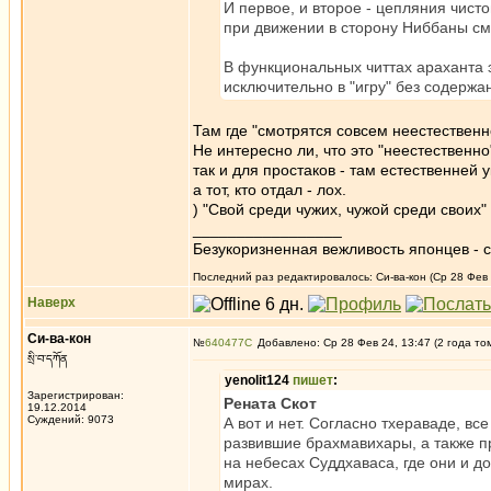
И первое, и второе - цепляния чисто
при движении в сторону Ниббаны см
В функциональных читтах араханта 
исключительно в "игру" без содержа
Там где "смотрятся совсем неестественно
Не интересно ли, что это "неестественно
так и для простаков - там естественней 
а тот, кто отдал - лох.
) "Свой среди чужих, чужой среди своих"
_________________
Безукоризненная вежливость японцев - с
Последний раз редактировалось: Си-ва-кон (Ср 28 Фев 
Наверх
Си-ва-кон
№
640477
Добавлено: Ср 28 Фев 24, 13:47 (2 года то
སྲི་བ་དཀོན
yenolit124
пишет
:
Зарегистрирован:
Рената Скот
19.12.2014
Суждений: 9073
А вот и нет. Согласно тхераваде, вс
развившие брахмавихары, а также пр
на небесах Суддхаваса, где они и д
мирах.