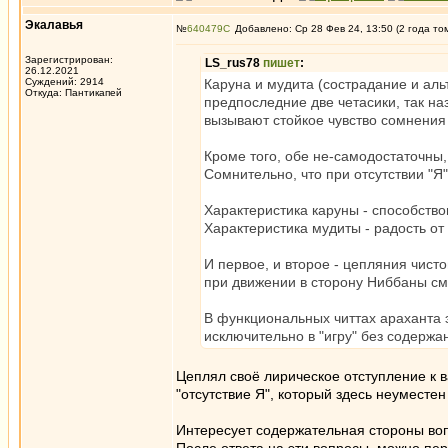
Экалавья
№
640479
Добавлено: Ср 28 Фев 24, 13:50 (2 года то
Зарегистрирован:
LS_rus78
пишет
:
26.12.2021
Суждений: 2914
Каруна и мудита (сострадание и аль
Откуда: Пантикапей
предпоследние две четасики, так н
вызывают стойкое чувство сомнения 
Кроме того, обе не-самодостаточны,
Сомнительно, что при отсутствии "Я"
Характеристика каруны - способств
Характеристика мудиты - радость от
И первое, и второе - цепляния чисто
при движении в сторону Ниббаны см
В функциональных читтах араханта 
исключительно в "игру" без содержа
Цеплял своё лирическое отступление к в
"отсутствие Я", который здесь неуместен 
Интересует содержательная стороны вопр