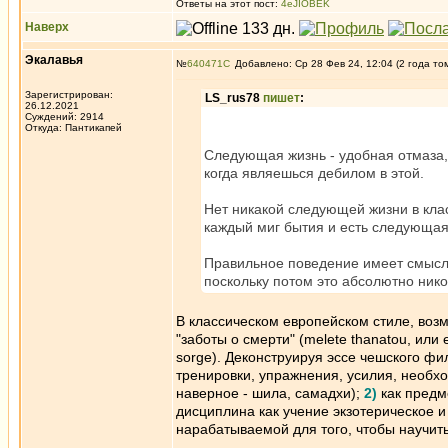
Ответы на этот пост:
4eJIOBEK
Наверх
Экалавья
№
640471
Добавлено: Ср 28 Фев 24, 12:04 (2 года то
Зарегистрирован:
LS_rus78
пишет
:
26.12.2021
Суждений: 2914
Откуда: Пантикапей
Следующая жизнь - удобная отмаза,
когда являешься дебилом в этой.
Нет никакой следующей жизни в кла
каждый миг бытия и есть следующа
Правильное поведение имеет смысл 
поскольку потом это абсолютно нико
В классическом европейском стиле, возм
"заботы о смерти" (melete thanatou, или e
sorge). Деконструируя эссе чешского ф
тренировки, упражнения, усилия, необход
наверное - шила, самадхи);
2)
как предм
дисциплина как учение экзотерическое 
нарабатываемой для того, чтобы научить