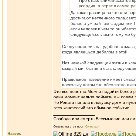
Про отшельников-аскетов др
усердия, а верят в самое р
Да какая разница во что они ве
достигают нетленного тела,свят
более,а уж рай там с адом или
если человек в чем то ошибаетс
следующей,согласно тому же бу
Следующая жизнь - удобная отмаза,
когда являешься дебилом в этой.
Нет никакой следующей жизни в кла
каждый миг бытия и есть следующа
Правильное поведение имеет смысл 
поскольку потом это абсолютно нико
Это все понятно.Можно подойти более р
один момент нельзя поймать,мы ловим 
Но Рената попала в ловушку догм,и нуж
всех конфессий это обычное событие.
_________________
Свобода или смерть
Бессмыслие или см
Ответы на этот пост:
Си-ва-кон
Наверх