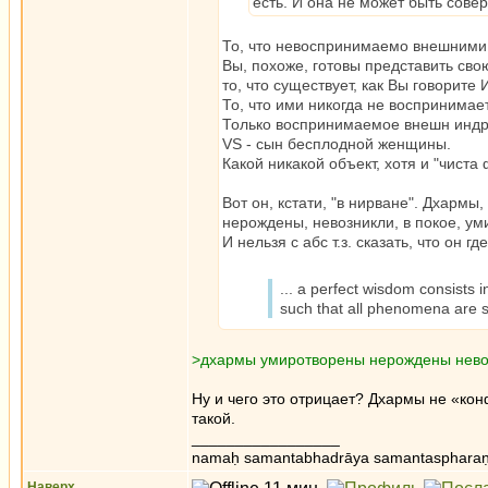
есть. И она не может быть сове
То, что невоспринимаемо внешними
Вы, похоже, готовы представить свою
то, что существует, как Вы говорит
То, что ими никогда не воспринимае
Только воспринимаемое внешн индри
VS - сын бесплодной женщины.
Какой никакой объект, хотя и "чиста
Вот он, кстати, "в нирване". Дхарм
нерождены, невозникли, в покое, у
И нельзя с абс т.з. сказать, что он г
... a perfect wisdom consists
such that all phenomena are s
>дхармы умиротворены нерождены нево
Ну и чего это отрицает? Дхармы не «кон
такой.
_________________
namaḥ samantabhadrāya samantaspharaṇ
Наверх