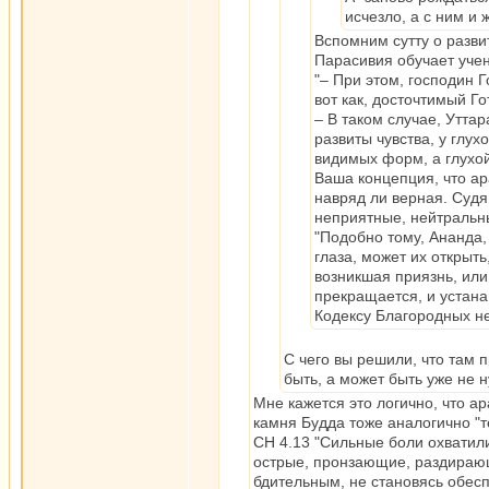
исчезло, а с ним и
Вспомним сутту о разви
Парасивия обучает учен
"– При этом, господин 
вот как, досточтимый Г
– В таком случае, Утта
развиты чувства, у глух
видимых форм, а глухой
Ваша концепция, что ар
навряд ли верная. Судя
неприятные, нейтральны
"Подобно тому, Ананда,
глаза, может их открыть
возникшая приязнь, или
прекращается, и устана
Кодексу Благородных н
С чего вы решили, что там 
быть, а может быть уже не 
Мне кажется это логично, что а
камня Будда тоже аналогично "т
СН 4.13 "Сильные боли охватил
острые, пронзающие, раздирающ
бдительным, не становясь обес