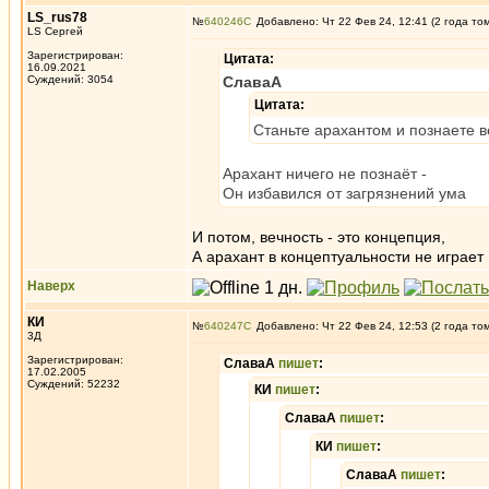
LS_rus78
№
640246
Добавлено: Чт 22 Фев 24, 12:41 (2 года то
LS Сергей
Зарегистрирован:
Цитата:
16.09.2021
Суждений: 3054
СлаваА
Цитата:
Станьте арахантом и познаете в
Арахант ничего не познаёт -
Он избавился от загрязнений ума
И потом, вечность - это концепция,
А арахант в концептуальности не играет
Наверх
КИ
№
640247
Добавлено: Чт 22 Фев 24, 12:53 (2 года то
3Д
Зарегистрирован:
СлаваА
пишет
:
17.02.2005
Суждений: 52232
КИ
пишет
:
СлаваА
пишет
:
КИ
пишет
:
СлаваА
пишет
: