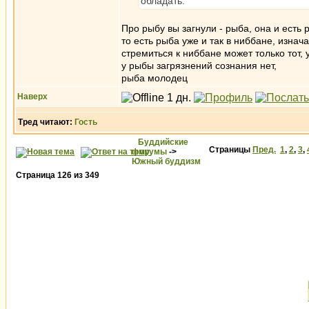
обладать.
Про рыбу вы загнули - рыба, она и есть р
то есть рыба уже и так в ниббане, изнач
стремиться к ниббане может только тот, у
у рыбы загрязнений сознания нет,
рыба молодец
Наверх
Тред читают:
Гость
Буддийские
Страницы
Пред.
1
,
2
,
3
,
форумы
->
Южный буддизм
Страница
126
из
349