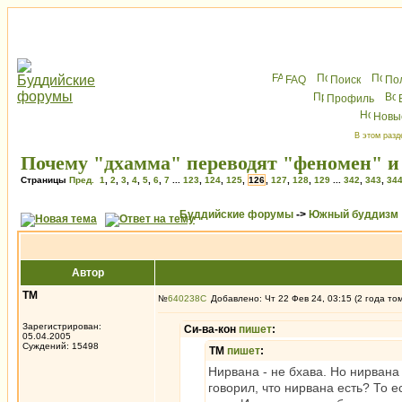
FAQ
Поиск
По
Профиль
Новы
В этом разд
Почему "дхамма" переводят "феномен" и 
Страницы
Пред.
1
,
2
,
3
,
4
,
5
,
6
,
7
...
123
,
124
,
125
,
126
,
127
,
128
,
129
...
342
,
343
,
34
Буддийские форумы
->
Южный буддизм
Автор
ТМ
№
640238
Добавлено: Чт 22 Фев 24, 03:15 (2 года то
Зарегистрирован:
Си-ва-кон
пишет
:
05.04.2005
Суждений: 15498
ТМ
пишет
:
Нирвана - не бхава. Но нирван
говорил, что нирвана есть? То 