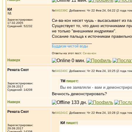
КИ
№
640239
Добавлено: Чт 22 Фев 24, 04:22 (2 года то
3Д
Зарегистрирован:
Си-ва-кон несет чушь - высасывает из п
17.02.2005
Существует то, что дано источниками пр
Суждений: 52232
не только "внешними индриями".
Сосание пальца к источникам правильног
_________________
Буддизм чистой воды
Ответы на этот пост:
Си-ва-кон
Наверх
Рената Скот
№
640240
Добавлено: Чт 22 Фев 24, 10:25 (2 года то
ТМ
пишет
:
Зарегистрирован:
29.09.2017
Вы ее заявляли - вам и демонстриро
Суждений: 14208
Вечность демонстрировать?
Наверх
Рената Скот
№
640241
Добавлено: Чт 22 Фев 24, 10:28 (2 года то
КИ
пишет
:
Зарегистрирован:
29.09.2017
Суждений: 14208