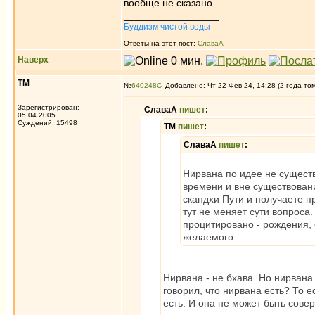
вообще не сказано.
_________________
Буддизм чистой воды
Ответы на этот пост:
СлаваА
Наверх
ТМ
№
640248
Добавлено: Чт 22 Фев 24, 14:28 (2 года то
Зарегистрирован:
СлаваА
пишет
:
05.04.2005
Суждений: 15498
ТМ
пишет
:
СлаваА
пишет
:
Нирвана по идее не существ
времени и вне существовани
скандхи Пути и получаете п
тут не меняет сути вопроса.
процитировано - рождения,
желаемого.
Нирвана - не бхава. Но нирван
говорил, что нирвана есть? То 
есть. И она не может быть сове