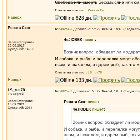
Свобода или смерть
Бессмыслие или см
Ответы на этот пост:
Рената Скот
Наверх
Рената Скот
№
640254
Добавлено: Чт 22 Фев 24, 18:40 (2 года то
4eJIOBEK
пишет
:
Зарегистрирован:
29.09.2017
Суждений: 14208
Возник вопрос: обладает ли модера
И собака, и рыба, и перепелка могут об
псом, и шакалом, и царем рыб, так что 
Ответы на этот пост:
LS_rus78
Наверх
LS_rus78
№
640257
Добавлено: Чт 22 Фев 24, 19:31 (2 года то
LS Сергей
Зарегистрирован:
Рената Скот
пишет
:
16.09.2021
Суждений: 3054
4eJIOBEK
пишет
:
Возник вопрос: обладает ли мо
И собака, и рыба, и перепелка могу
псом, и шакалом, и царем рыб, так 