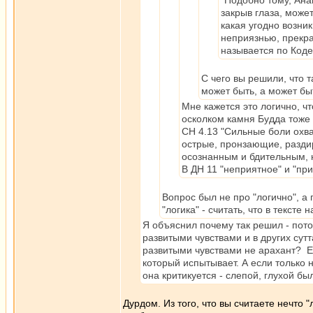
"Подобно тому, Ана
закрыв глаза, может
какая угодно возни
неприязнью, прекра
называется по Коде
С чего вы решили, что 
может быть, а может бы
Мне кажется это логично, ч
осколком камня Будда тоже 
СН 4.13 "Сильные боли охва
острые, пронзающие, разди
осознанным и бдительным, 
В ДН 11 "неприятное" и "пр
Вопрос был не про "логично", а 
"логика" - считать, что в тексте
Я объяснил почему так решил - пото
развитыми чувствами и в других сут
развитыми чувствами не арахант? Ес
который испытывает. А если только 
она критикуется - слепой, глухой бы
Дурдом. Из того, что вы считаете нечто "