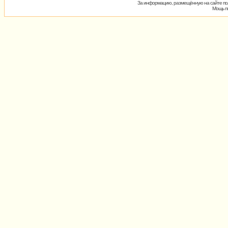
За информацию, размещённую на сайте пол
Мощь пх