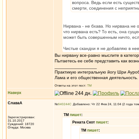
вопроса. Ведь если есть сущест
смерти, соединения с неприятн
Нирвана - не бхава. Но нирвана не 
что нирвана есть? То есть, она суще
может быть совершенным ничто, есл
Чистые скандхи я не добавляю в нее
Вы нирвану все-равно мыслите в категор
Пытаетесь ее себе представить как возн
_________________
Практикую интегральную йогу Шри Ауроб
Лама и его общественная деятельность.
Ответы на этот пост:
ТМ
Наверх
СлаваА
№
640244
Добавлено: Чт 22 Фев 24, 11:04 (2 года то
ТМ
пишет
:
Зарегистрирован:
31.10.2017
Рената Скот
пишет
:
Суждений: 18720
Откуда: Москва
ТМ
пишет
: