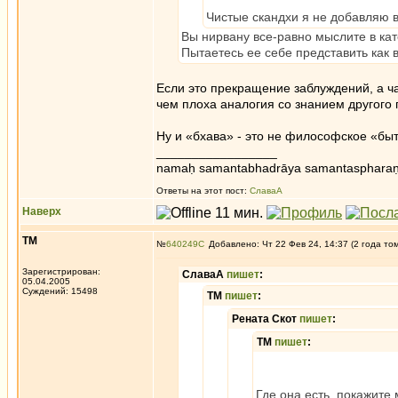
Чистые скандхи я не добавляю в
Вы нирвану все-равно мыслите в кат
Пытаетесь ее себе представить как 
Если это прекращение заблуждений, а 
чем плоха аналогия со знанием другого 
Ну и «бхава» - это не философское «быт
_________________
namaḥ samantabhadrāya samantaspharaṇ
Ответы на этот пост:
СлаваА
Наверх
ТМ
№
640249
Добавлено: Чт 22 Фев 24, 14:37 (2 года то
Зарегистрирован:
СлаваА
пишет
:
05.04.2005
Суждений: 15498
ТМ
пишет
:
Рената Скот
пишет
:
ТМ
пишет
:
Где она есть, покажите 