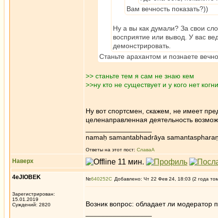
Вам вечность показать?))
Ну а вы как думали? За свои сл
восприятие или вывод. У вас вед
демонстрировать.
Станьте арахантом и познаете вечнос
>> станьте тем я сам не знаю кем
>>ну кто не существует и у кого нет когн
Ну вот спортсмен, скажем, не имеет пре
целенаправленная деятельность возможн
_________________
namaḥ samantabhadrāya samantaspharaṇ
Ответы на этот пост:
СлаваА
Наверх
4eJIOBEK
№
640252
Добавлено: Чт 22 Фев 24, 18:03 (2 года то
Зарегистрирован:
15.01.2019
Возник вопрос: обладает ли модератор 
Суждений: 2820
_________________