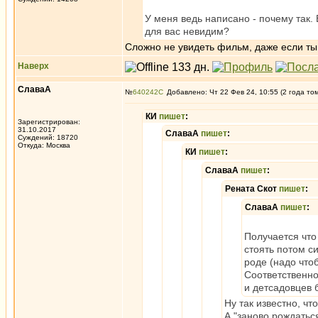
У меня ведь написано - почему так. 
для вас невидим?
Сложно не увидеть фильм, даже если ты
Наверх
СлаваА
№
640242
Добавлено: Чт 22 Фев 24, 10:55 (2 года то
КИ
пишет
:
Зарегистрирован:
31.10.2017
СлаваА
пишет
:
Суждений: 18720
Откуда: Москва
КИ
пишет
:
СлаваА
пишет
:
Рената Скот
пишет
:
СлаваА
пишет
:
Получается что
стоять потом с
роде (надо что
Соответственно
и детсадовцев 
Ну так известно, ч
А "заново рождатьс