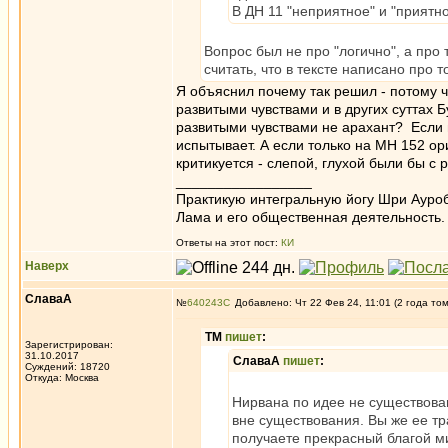
В ДН 11 "неприятное" и "приятн
Вопрос был не про "логично", а про т
считать, что в тексте написано про т
Я объяснил почему так решил - потому ч
развитыми чувствами и в других суттах 
развитыми чувствами не арахант? Если и
испытывает. А если только на МН 152 ор
критикуется - слепой, глухой были бы с 
_________________
Практикую интегральную йогу Шри Ауроб
Лама и его общественная деятельность.
Ответы на этот пост:
КИ
Наверх
СлаваА
№
640243
Добавлено: Чт 22 Фев 24, 11:01 (2 года то
ТМ
пишет
:
Зарегистрирован:
31.10.2017
СлаваА
пишет
:
Суждений: 18720
Откуда: Москва
Нирвана по идее не существован
вне существования. Вы же ее тр
получаете прекрасный благой ми