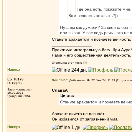
Где она есть, покажите мне,
Вам вечность показать?))
Ну а вы как думали? За свои слова 
или вывод. У вас ведь речь - это не
Станьте арахантом и познаете вечность. 
_________________
Практикую интегральную йогу Шри Ауроб
Лама и его общественная деятельность.
Ответы на этот пост:
ТМ
Наверх
LS_rus78
№
640245
Добавлено: Чт 22 Фев 24, 11:39 (2 года то
LS Сергей
Зарегистрирован:
СлаваА
16.09.2021
Цитата:
Суждений: 3054
Станьте арахантом и познаете вечно
Арахант ничего не познаёт -
Он избавился от загрязнений ума
Наверх