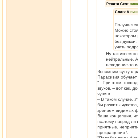
Рената Скот
пиш
СлаваА
пиш
Получается
Можно стоя
некотором 
без дуккхи
учить подр
Ну так известн
нейтральные. А
неведение-то и
Вспомним сутту о р
Парасивия обучает 
"– При этом, госпо
звуков, – вот как,
чувств.
– В таком случае, 
бы развиты чувства,
зрением видимых фо
Ваша концепция, чт
поэтому навряд ли 
приятные, неприятн
прекращения.\