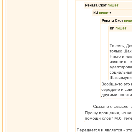
Рената Скот
пишет
:
КИ
пишет
:
Рената Скот
пиш
КИ
пишет
:
То есть, Д
только Шак
Никто и ни
изложить е
адаптирова
социальным
Шакьямуни,
Вообще-то это 
середине и сов
другими поняти
Сказано о смысле, а
Прошу прощения, но ка
помощи слов? М.б. тел
Передается и является - это