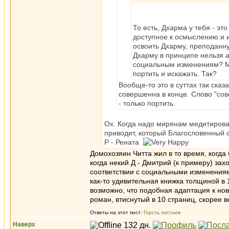
То есть, Дхарма у тебя - эт
доступное к осмыслению и и
освоить Дхарму, преподанн
Дхарму в принципе нельзя 
социальным изменениям? Мо
портить и искажать. Так?
Вообще-то это в суттах так ска
совершенна в конце. Слово "сов
- только портить.
Ох. Когда надо мирянам медитироват
приводит, который Благословенный с
Р - Рената
Домохозяин Читта жил в то время, когда 
когда некий Д - Дмитрий (к примеру) за
соответствии с социальными изменениями
как-то удивительная книжка толщиной в 
возможно, что подобная адаптация к но
роман, втиснутый в 10 страниц, скорее в
Ответы на этот пост:
Горсть листьев
Наверх