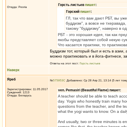
Горсть листьев
пишет
:
Откуда: Peoria
Горский
пишет
:
ГЛ, так что вам дают РБТ, вы уж
буддизм", а вовсе не тхеравада,
такому "буддизму", наверно в о
РБТ - это хорошая идея, так как пр
якобы представляет собой некую сум
Что касается практики, то практико
Буддизм тот, который был и есть в азии,
можно практиковать и в йога-фитнесе, з
Ответы на этот пост:
Горсть листьев
Наверх
Яреб
№
575953
Добавлено: Ср 28 Апр 21, 13:14 (5 лет том
Зарегистрирован: 11.05.2017
ven. Pemasiri (Beautiful Flame) пишет:
Суждений: 1213
Откуда: Беларусь
A teacher should be able to teach acco
day. Yogis who honestly train many hou
questions from the teacher, and the t
what the yogi wants to know. On a dail
And usually, two or three minutes is 
comes like that, the teacher knows wha