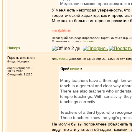
Медитацию можно практиковать и в й
У меня есть некоторая уверенность, что
теоретический характер, как и представл
Мне как-то больше интересно развитие б
_________________
нео-буддист
Последний раз редактировалось: Горсть листьев (Ср 28
Ответы на этот пост:
Горский
Наверх
Горсть листьев
№
575958
Добавлено: Ср 28 Апр 21, 13:28 (5 лет том
Фикус, Историк
Зарегистрирован:
Яреб
пишет
:
10.09.2010
Суждений: 31235
Many teachers have a thorough knowle
teach in a general and clear way abou
There are also teachers who understan
temple teachings. With sensitivity, the
teachings correctly.
Teachers of a third type, who recognize
These teachers know the yogi’s precise
Не могли бы вы попонятнее объяснить тр
виду, что эти учителя обладают какими-т