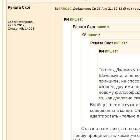
Рената Скот
№
575911
Добавлено: Ср 28 Апр 21, 10:32 (5 лет том
КИ
пишет
:
Зарегистрирован:
29.09.2017
Рената Скот
пишет
:
Суждений: 14208
КИ
пишет
:
Рената Скот
пишет
:
КИ
пишет
:
То есть, Дхарма у т
Шакьямуни, и не до
принципе, не спосо
языком, другими по
новому философско
то, как дословно ск
Вообще-то это в суттах
совершенна в конце. Сл
адаптировать - только п
Сказано о смысле, а не о сл
Прошу прощения, но каким же о