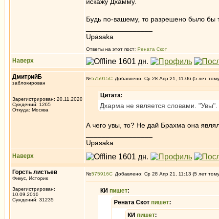
искажу Дхамму.
Будь по-вашему, то разрешено было бы 
_________________
Upāsaka
Ответы на этот пост:
Рената Скот
Наверх
ДмитрийБ
№
575915
Добавлено: Ср 28 Апр 21, 11:06 (5 лет том
заблокирован
Цитата:
Зарегистрирован: 20.11.2020
Суждений: 1265
Дхарма не является словами. "Увы".
Откуда: Москва
А чего увы, то? Не дай Брахма она являл
_________________
Upāsaka
Наверх
Горсть листьев
№
575916
Добавлено: Ср 28 Апр 21, 11:13 (5 лет том
Фикус, Историк
Зарегистрирован:
КИ
пишет
:
10.09.2010
Суждений: 31235
Рената Скот
пишет
:
КИ
пишет
: