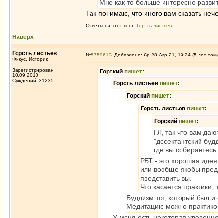
Мне как-то больше интересно развит
Так понимаю, что иного вам сказать нече
Ответы на этот пост:
Горсть листьев
Наверх
Горсть листьев
№
575961
Добавлено: Ср 28 Апр 21, 13:34 (5 лет том
Фикус, Историк
Зарегистрирован:
Горский
пишет
:
10.09.2010
Суждений: 31235
Горсть листьев
пишет
:
Горский
пишет
:
Горсть листьев
пишет
:
Горский
пишет
:
ГЛ, так что вам даю
"досектантский будд
где вы собираетесь
РБТ - это хорошая идея,
или вообще якобы предс
представить вы.
Что касается практики,
Буддизм тот, который был и 
Медитацию можно практикова
У меня есть некоторая уверенно