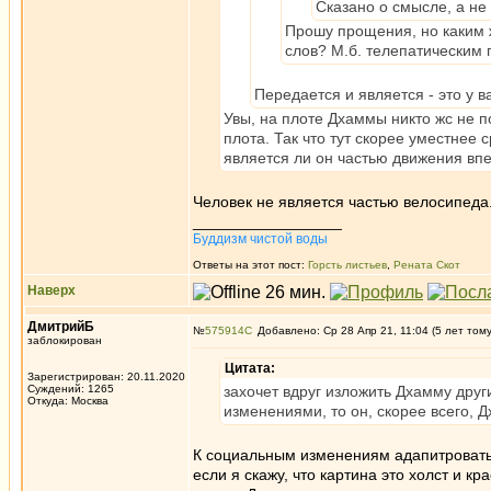
Сказано о смысле, а не 
Прошу прощения, но каким 
слов? М.б. телепатическим 
Передается и является - это у в
Увы, на плоте Дхаммы никто жс не п
плота. Так что тут скорее уместнее 
является ли он частью движения вп
Человек не является частью велосипеда.
_________________
Буддизм чистой воды
Ответы на этот пост:
Горсть листьев
,
Рената Скот
Наверх
ДмитрийБ
№
575914
Добавлено: Ср 28 Апр 21, 11:04 (5 лет том
заблокирован
Цитата:
Зарегистрирован: 20.11.2020
Суждений: 1265
захочет вдруг изложить Дхамму дру
Откуда: Москва
изменениями, то он, скорее всего, 
К социальным изменениям адапитровать Д
если я скажу, что картина это холст и к