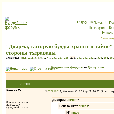
FAQ
Поиск
По
Профиль
Новы
В этом разд
"Дхарма, которую будды хранят в тайне"
стороны тхеравады
Страницы
Пред.
1
,
2
,
3
,
4
,
5
,
6
,
7
...
236
,
237
,
238
,
239
,
240
,
241
,
242
...
304
,
305
,
30
Буддийские форумы
->
Дискуссии
Автор
Рената Скот
№
575910
Добавлено: Ср 28 Апр 21, 10:27 (5 лет том
ДмитрийБ
пишет
:
Зарегистрирован:
29.09.2017
Рената Скот
пишет
:
Суждений: 14208
КИ
пишет
: