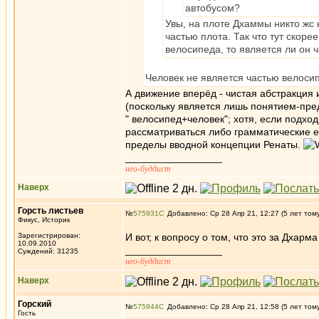
автобусом?
Увы, на плоте Дхаммы никто жс 
частью плота. Так что тут скор
велосипеда, то является ли он 
Человек не является частью велосип
А движение вперёд - чистая абстракция и
(поскольку является лишь понятием-пред
" велосипед+человек"; хотя, если подхо
рассматриваться либо грамматические е
пределы вводной концепции Ренаты.
_________________
нео-буддист
Наверх
Горсть листьев
№
575931
Добавлено: Ср 28 Апр 21, 12:27 (5 лет том
Фикус, Историк
Зарегистрирован:
И вот, к вопросу о том, что это за Дхарм
10.09.2010
_________________
Суждений: 31235
нео-буддист
Наверх
Горский
№
575944
Добавлено: Ср 28 Апр 21, 12:58 (5 лет том
Гость