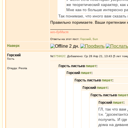
же теоретический характер, как 
Мне как-то больше интересно ра
Так понимаю, что иного вам сказать 
Правильно поримаете. Ваши претензии н
_________________
нео-буддист
Ответы на этот пост:
Горский
,
Sun
Наверх
Горский
№
575962
Добавлено: Ср 28 Апр 21, 13:43 (5 лет том
Гость
Горсть листьев
пишет
:
Откуда: Peoria
Горский
пишет
:
Горсть листьев
пишет
:
Горский
пишет
:
Горсть листьев
пише
Горский
пишет
:
ГЛ, так что ва
т.н. "досектант
получить. И гд
дома на диван