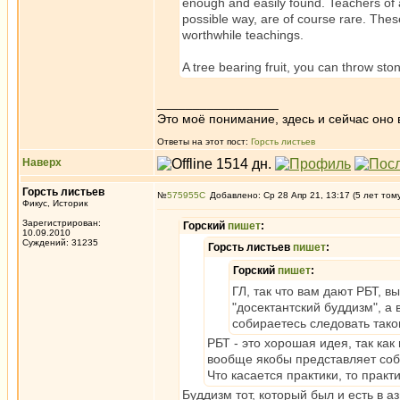
enough and easily found. Teachers of a
possible way, are of course rare. Thes
worthwhile teachings.
A tree bearing fruit, you can throw sto
_________________
Это моё понимание, здесь и сейчас оно в
Ответы на этот пост:
Горсть листьев
Наверх
Горсть листьев
№
575955
Добавлено: Ср 28 Апр 21, 13:17 (5 лет том
Фикус, Историк
Зарегистрирован:
Горский
пишет
:
10.09.2010
Суждений: 31235
Горсть листьев
пишет
:
Горский
пишет
:
ГЛ, так что вам дают РБТ, в
"досектантский буддизм", а 
собираетесь следовать тако
РБТ - это хорошая идея, так как
вообще якобы представляет собо
Что касается практики, то прак
Буддизм тот, который был и есть в а