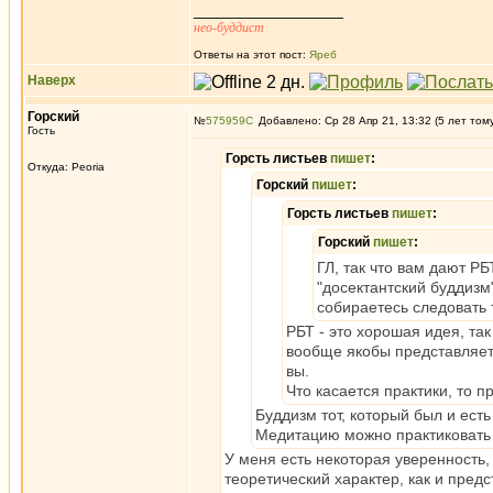
_________________
нео-буддист
Ответы на этот пост:
Яреб
Наверх
Горский
№
575959
Добавлено: Ср 28 Апр 21, 13:32 (5 лет том
Гость
Горсть листьев
пишет
:
Откуда: Peoria
Горский
пишет
:
Горсть листьев
пишет
:
Горский
пишет
:
ГЛ, так что вам дают РБ
"досектантский буддизм"
собираетесь следовать 
РБТ - это хорошая идея, так
вообще якобы представляет 
вы.
Что касается практики, то 
Буддизм тот, который был и есть
Медитацию можно практиковать и
У меня есть некоторая уверенность,
теоретический характер, как и предс