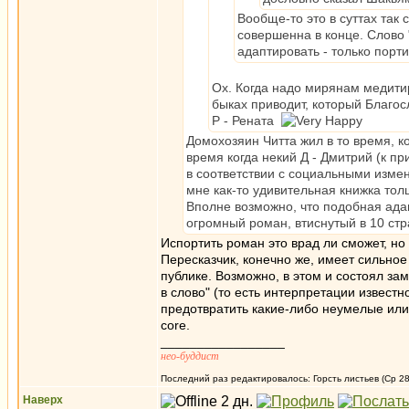
Вообще-то это в суттах так
совершенна в конце. Слово 
адаптировать - только порти
Ох. Когда надо мирянам медитир
быках приводит, который Благос
Р - Рената
Домохозяин Читта жил в то время, ко
время когда некий Д - Дмитрий (к п
в соответствии с социальными измен
мне как-то удивительная книжка тол
Вполне возможно, что подобная ада
огромный роман, втиснутый в 10 стр
Испортить роман это врад ли сможет, но 
Пересказчик, конечно же, имеет сильно
публике. Возможно, в этом и состоял за
в слово" (то есть интерпретации извест
предотвратить какие-либо неумелые или 
core.
_________________
нео-буддист
Последний раз редактировалось: Горсть листьев (Ср 28
Наверх