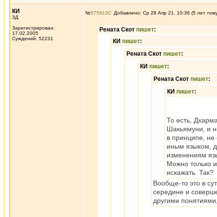
КИ
№
575913
Добавлено: Ср 28 Апр 21, 10:36 (5 лет том
3Д
Зарегистрирован:
Рената Скот
пишет
:
17.02.2005
Суждений: 52231
КИ
пишет
:
Рената Скот
пишет
:
КИ
пишет
:
Рената Скот
пишет
:
КИ
пишет
:
То есть, Дхарма
Шакьямуни, и н
в принципе, не
иным языком, д
изменениям яз
Можно только и
искажать. Так?
Вообще-то это в су
середине и соверше
другими понятиями,