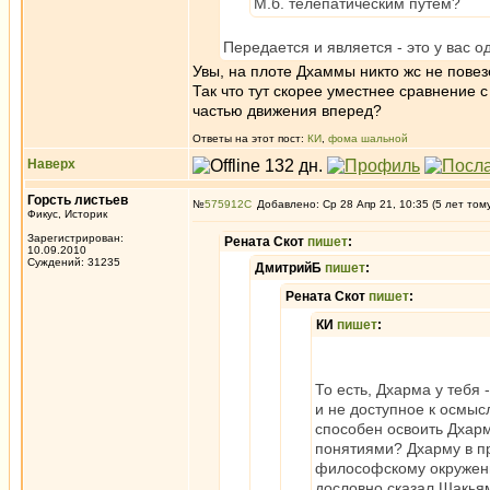
М.б. телепатическим путем?
Передается и является - это у вас о
Увы, на плоте Дхаммы никто жс не повез
Так что тут скорее уместнее сравнение с
частью движения вперед?
Ответы на этот пост:
КИ
,
фома шальной
Наверх
Горсть листьев
№
575912
Добавлено: Ср 28 Апр 21, 10:35 (5 лет том
Фикус, Историк
Зарегистрирован:
Рената Скот
пишет
:
10.09.2010
Суждений: 31235
ДмитрийБ
пишет
:
Рената Скот
пишет
:
КИ
пишет
:
То есть, Дхарма у тебя
и не доступное к осмыс
способен освоить Дхар
понятиями? Дхарму в п
философскому окружени
дословно сказал Шакьям