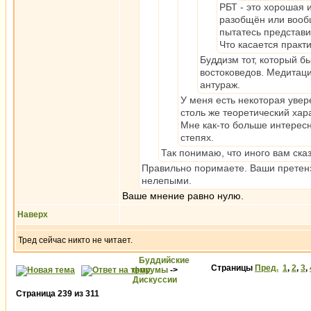
РБТ - это хорошая и
разобщён или вообщ
пытатесь представи
Что касается практ
Буддизм тот, который бы
востоковедов. Медитаци
антураж.
У меня есть некоторая увер
столь же теоретический хара
Мне как-то больше интересн
степях.
Так понимаю, что иного вам сказ
Правильно поримаете. Ваши претенз
нелепыми.
Ваше мнение равно нулю.
Наверх
Тред сейчас никто не читает.
Буддийские
Страницы
Пред.
1
,
2
,
3
,
форумы
->
Дискуссии
Страница
239
из
311