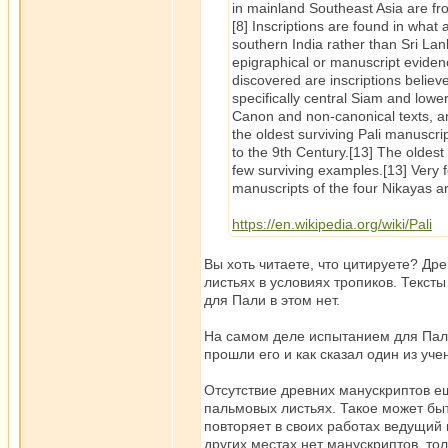
in mainland Southeast Asia are fro
[8] Inscriptions are found in wh
southern India rather than Sri Lan
epigraphical or manuscript evidenc
discovered are inscriptions believ
specifically central Siam and lower
Canon and non-canonical texts, an
the oldest surviving Pali manuscri
to the 9th Century.[13] The oldes
few surviving examples.[13] Very
manuscripts of the four Nikayas ar
https://en.wikipedia.org/wiki/Pali
Вы хоть читаете, что цитируете? Др
листьях в условиях тропиков. Текс
для Пали в этом нет.
На самом деле испытанием для Пали
прошли его и как сказал один из уч
Отсутствие древних манускриптов е
пальмовых листьях. Такое может быт
повторяет в своих работах ведущий 
других местах нет манускриптов, тол