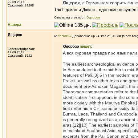
29.09.2017
Ящерок
, с Германном спорить лиш
Суждений: 14208
Так Герман и Джонс - одно живое сущест
Ответы на этот пост:
Ogopogo
Наверх
Ящерок
№
567689
Добавлено: Ср 24 Фев 21, 19:38 (5 лет том
Ogopogo
пишет
:
Зарегистрирован:
17.09.2013
А вся суровая правда про язык пали 
Суждений: 1542
The earliest archaeological evidence o
in Burma dated to the mid-5th to mid-6t
features of Pali.[3]:5 In the modern er
Prakrit, as well as other texts and gra
document pre-Ashokan Magadhi, the ava
Theravada commentaries refer to the 
identification first appears in the c
more closely with the Maurya Empire.[3
first millennium CE, some possibly dati
Burma, Laos, Thailand and Cambodia a
is generally recognized as an ancient 
eras.[12][13] The earliest samples of P
in mainland Southeast Asia, specificall
excerpts from the Pali Canon and non-