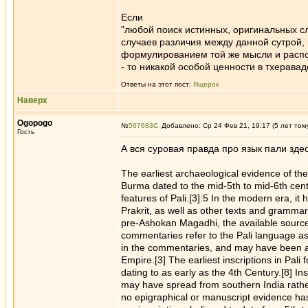
Если
"любой поиск истинных, оригинальных с
случаев различия между данной сутрой, 
формулированием той же мысли и распо
- то никакой особой ценности в тхеравад
Ответы на этот пост:
Ящерок
Наверх
Ogopogo
№
567683
Добавлено: Ср 24 Фев 21, 19:17 (5 лет том
Гость
А вся суровая правда про язык пали здес
The earliest archaeological evidence of the
Burma dated to the mid-5th to mid-6th centu
features of Pali.[3]:5 In the modern era, i
Prakrit, as well as other texts and grammar
pre-Ashokan Magadhi, the available sources
commentaries refer to the Pali language as
in the commentaries, and may have been a
Empire.[3] The earliest inscriptions in Pal
dating to as early as the 4th Century.[8] 
may have spread from southern India rather
no epigraphical or manuscript evidence has 