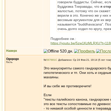
говорили буддисты. Сейчас, есл
Буддизма Тхеравады, что
я отк
жалостью, потому что он скажет:
верили в это. Конечно же у них 
весомым аргументом для их веры
называется "buddhavacana". Поэт
очень долго ходил по кругу, пре
Подробнее см.:
https://youtu.be/5zw1KzMLRXU?t=118
Наверх
Ogopogo
№
567681
Добавлено: Ср 24 Фев 21, 19:14 (5 лет том
Гость
Это манускрипты самого гандхарского б
гипотетического и тп. Они хоть и скудн
махаяны.
И вы себе же противоречите!
Если
"тексты палийского канона, гандхарски
это все тексты сопостовимые по древнос
- то никакой особой ценности в тхерава