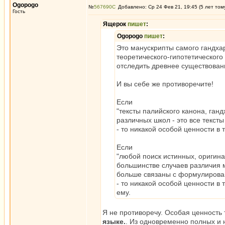
Ogopogo
№
567690
Добавлено: Ср 24 Фев 21, 19:45 (5 лет том
Гость
Ящерок
пишет
:
Ogopogo
пишет
:
Это манускрипты самого гандха
теоретического-гипотетического 
отследить древнее существован
И вы себе же противоречите!
Если
"тексты палийского канона, ган
различных школ - это все текст
- то никакой особой ценности в
Если
"любой поиск истинных, оригина
большинстве случаев различия м
больше связаны с формулирован
- то никакой особой ценности в
ему.
Я не противоречу. Особая ценность 
языке.
. Из одновременно полных и н