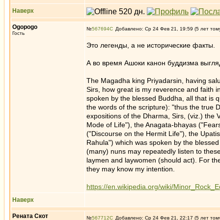
Наверх
Ogopogo
№
567694
Добавлено: Ср 24 Фев 21, 19:59 (5 лет том
Гость
Это легенды, а не исторические факты.
А во время Ашоки канон буддизма выгляд
The Magadha king Priyadarsin, having salu
Sirs, how great is my reverence and faith
spoken by the blessed Buddha, all that is q
the words of the scripture): "thus the true 
expositions of the Dharma, Sirs, (viz.) the
Mode of Life"), the Anagata-bhayas ("Fear
("Discourse on the Hermit Life"), the Upa
Rahula") which was spoken by the blessed
(many) nuns may repeatedly listen to thes
laymen and laywomen (should act). For the fo
they may know my intention.
https://en.wikipedia.org/wiki/Minor_Rock_E
Наверх
Рената Скот
№
567712
Добавлено: Ср 24 Фев 21, 22:17 (5 лет том