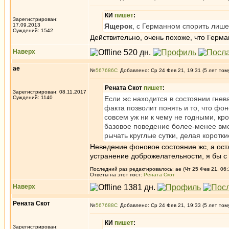
КИ
пишет
:
Зарегистрирован:
17.09.2013
Ящерок
, с Германном спорить лиш
Суждений: 1542
Действительно, очень похоже, что Герма
Наверх
ae
№
567686
Добавлено: Ср 24 Фев 21, 19:31 (5 лет том
Рената Скот
пишет
:
Зарегистрирован: 08.11.2017
Суждений: 1140
Если жс находится в состоянии гнев
факта позволит понять и то, что фо
совсем уж ни к чему не годными, кр
базовое поведение более-менее вмен
рычать круглые сутки, делая коротки
Неведение фоновое состояние жс, а ост
устранение доброжелательности, я бы с
Последний раз редактировалось: ae (Чт 25 Фев 21, 06:1
Ответы на этот пост:
Рената Скот
Наверх
Рената Скот
№
567688
Добавлено: Ср 24 Фев 21, 19:33 (5 лет том
КИ
пишет
:
Зарегистрирован: