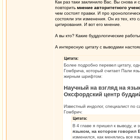
Как раз таки заклинило Вас. Вы снова и
повторить
мнение авторитетного учен
чем состоят правки. И про хронологичес
состояли эти изменения. Он из тех, кто
цитирования. И вот его мнение.
А вы кто? Какие буддологические работ
А интересную цитату с выводами настоя
Цитата:
Более подробно перевел цитату, одн
Гомбрича, который считает Пали яз
жирным шрифтом:
Научный на взгляд на язык
Оксфордский центр буддий
Известный индолог, специалист по с
Гомбрич:
Цитата:
В 4 главе я пришел к выводу, и
языком, на котором говорил 
изменился, как менялись все яз