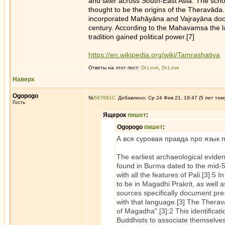
and later across South-East Asia. The scho
thought to be the origins of the Theravāda
incorporated Mahāyāna and Vajrayāna doctr
century. According to the Mahavamsa the l
tradition gained political power.[7]
https://en.wikipedia.org/wiki/Tamrashatiya
Ответы на этот пост:
Dr.Love
,
Dr.Love
Наверх
Ogopogo
№
567691
Добавлено: Ср 24 Фев 21, 19:47 (5 лет том
Гость
Ящерок
пишет
:
Ogopogo
пишет
:
А вся суровая правда про язык п
The earliest archaeological eviden
found in Burma dated to the mid-5t
with all the features of Pali.[3]:5
to be in Magadhi Prakrit, as well 
sources specifically document pre
with that language.[3] The Thera
of Magadha".[3]:2 This identifica
Buddhists to associate themselves 