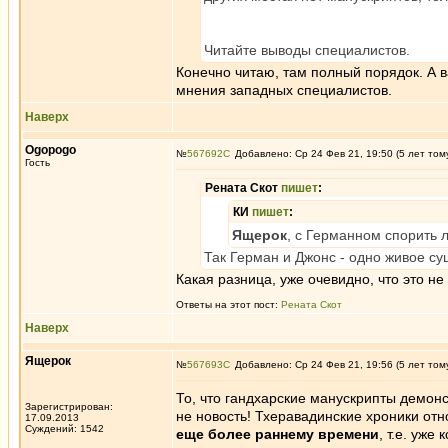
Читайте выводы специалистов.
Конечно читаю, там полный порядок. А 
мнения западных специалистов.
Наверх
Ogopogo
№
567692
Добавлено: Ср 24 Фев 21, 19:50 (5 лет том
Гость
Рената Скот
пишет
:
КИ
пишет
:
Ящерок
, с Германном спорить 
Так Герман и Джонс - одно живое су
Какая разница, уже очевидно, что это н
Ответы на этот пост:
Рената Скот
Наверх
Ящерок
№
567693
Добавлено: Ср 24 Фев 21, 19:56 (5 лет том
То, что гандхарские манускрипты демон
Зарегистрирован:
не новость! Тхеравадинские хроники от
17.09.2013
Суждений: 1542
еще более раннему времени
, т.е. уже