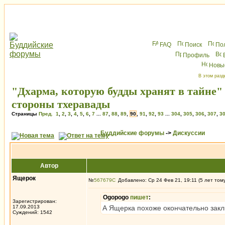
FAQ
Поиск
По
Профиль
Новы
В этом разд
"Дхарма, которую будды хранят в тайне"
стороны тхеравады
Страницы
Пред.
1
,
2
,
3
,
4
,
5
,
6
,
7
...
87
,
88
,
89
,
90
,
91
,
92
,
93
...
304
,
305
,
306
,
307
,
3
Буддийские форумы
->
Дискуссии
Автор
Ящерок
№
567679
Добавлено: Ср 24 Фев 21, 19:11 (5 лет том
Ogopogo
пишет
:
Зарегистрирован:
17.09.2013
А Ящерка похоже окончательно закл
Суждений: 1542