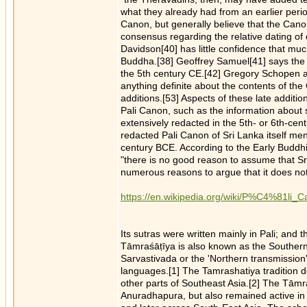
what they already had from an earlier period
Canon, but generally believe that the Canon i
consensus regarding the relative dating of 
Davidson[40] has little confidence that much,
Buddha.[38] Geoffrey Samuel[41] says the 
the 5th century CE.[42] Gregory Schopen arg
anything definite about the contents of the
additions.[53] Aspects of these late additi
Pali Canon, such as the information about 
extensively redacted in the 5th- or 6th-cen
redacted Pali Canon of Sri Lanka itself me
century BCE. According to the Early Buddhi
"there is no good reason to assume that S
numerous reasons to argue that it does not
https://en.wikipedia.org/wiki/P%C4%81li_
Its sutras were written mainly in Pali; and
Tāmraśāṭīya is also known as the Southern 
Sarvastivada or the 'Northern transmission'
languages.[1] The Tamrashatiya tradition
other parts of Southeast Asia.[2] The Tāmr
Anuradhapura, but also remained active in