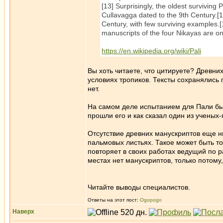
[13] Surprisingly, the oldest surviving 
Cullavagga dated to the 9th Century.[
Century, with few surviving examples.
manuscripts of the four Nikayas are on
https://en.wikipedia.org/wiki/Pali
Вы хоть читаете, что цитируете? Древни
условиях тропиков. Тексты сохранялись
нет.
На самом деле испытанием для Пали был
прошли его и как сказал один из ученых
Отсутствие древних манускриптов еще н
пальмовых листьях. Такое может быть то
повторяет в своих работах ведущий по р
местах нет манускриптов, только потому,
Читайте выводы специалистов.
Ответы на этот пост:
Ogopogo
Наверх