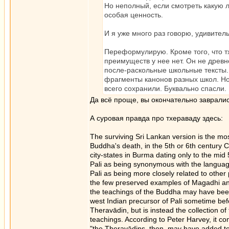
Но неполный, если смотреть какую 
особая ценность.
И я уже много раз говорю, удивитель
Переформулирую. Кроме того, что т
преимуществ у нее нет. Он не древн
после-раскольные школьные тексты.
фрагменты канонов разных школ. Но 
всего сохранили. Буквально спасли.
Да всё проще, вы окончательно завралис
А суровая правда про тхераваду здесь:
The surviving Sri Lankan version is the mo
Buddha's death, in the 5th or 6th century C
city-states in Burma dating only to the mid
Pali as being synonymous with the languag
Pali as being more closely related to other 
the few preserved examples of Magadhi and 
the teachings of the Buddha may have been 
west Indian precursor of Pali sometime befo
Theravādin, but is instead the collection o
teachings. According to Peter Harvey, it co
"the Theravādins, then, may have added te