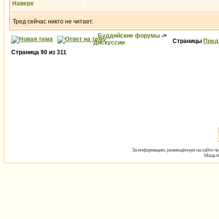
Наверх
Тред сейчас никто не читает.
Буддийские форумы
->
Страницы
Пред
Дискуссии
Страница
90
из
311
За информацию, размещённую на сайте пол
Мощь пх