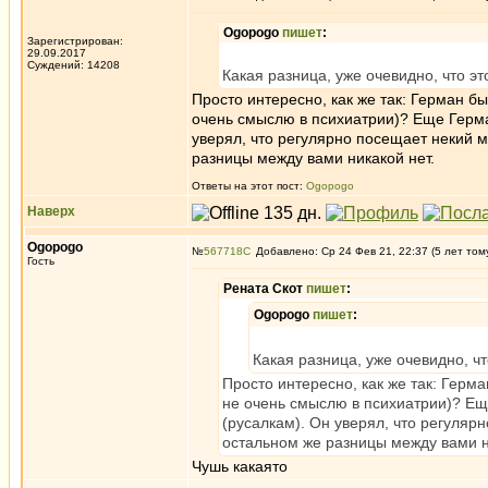
Ogopogo
пишет
:
Зарегистрирован:
29.09.2017
Суждений: 14208
Какая разница, уже очевидно, что э
Просто интересно, как же так: Герман бы
очень смыслю в психиатрии)? Еще Герма
уверял, что регулярно посещает некий м
разницы между вами никакой нет.
Ответы на этот пост:
Ogopogo
Наверх
Ogopogo
№
567718
Добавлено: Ср 24 Фев 21, 22:37 (5 лет том
Гость
Рената Скот
пишет
:
Ogopogo
пишет
:
Какая разница, уже очевидно, ч
Просто интересно, как же так: Герма
не очень смыслю в психиатрии)? Ещ
(русалкам). Он уверял, что регуляр
остальном же разницы между вами н
Чушь какаято