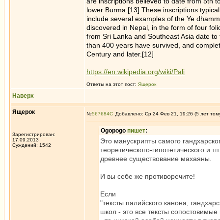
are inscriptions believed to date from 5th 
lower Burma.[13] These inscriptions typical
include several examples of the Ye dhamma 
discovered in Nepal, in the form of four fo
from Sri Lanka and Southeast Asia date to 
than 400 years have survived, and complete
Century and later.[12]
https://en.wikipedia.org/wiki/Pali
Ответы на этот пост:
Ящерок
Наверх
Ящерок
№
567684
Добавлено: Ср 24 Фев 21, 19:26 (5 лет том
Ogopogo
пишет
:
Зарегистрирован:
17.09.2013
Это манускрипты самого гандхарско
Суждений: 1542
теоретического-гипотетического и тп
древнее существование махаяны.
И вы себе же противоречите!
Если
"тексты палийского канона, гандха
школ - это все тексты сопостовимые 