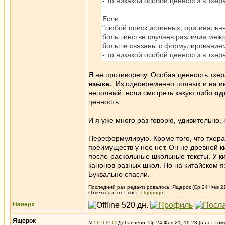
- то никакой особой ценности в тхе
Если
"любой поиск истинных, оригинальн
большинстве случаев различия между
больше связаны с формулированием 
- то никакой особой ценности в тхер
Я не противоречу. Особая ценность тхер
языке.
. Из одновременно полных и на ин
неполный, если смотреть какую либо
од
ценность.
И я уже много раз говорю, удивительно, 
Переформулирую. Кроме того, что тхера
преимуществ у нее нет. Он не древней к
после-раскольные школьные тексты. У к
канонов разных школ. Но на китайском яз
Буквально спасли.
Последний раз редактировалось: Ящерок (Ср 24 Фев 21,
Ответы на этот пост:
Ogopogo
Наверх
Ящерок
№
567685
Добавлено: Ср 24 Фев 21, 19:28 (5 лет том