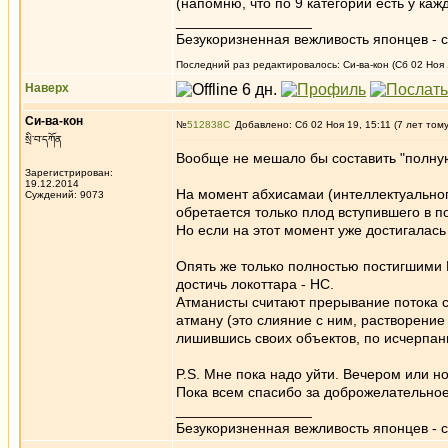
(напомню, что по 9 категорий есть у кажд
_________________
Безукоризненная вежливость японцев - с
Последний раз редактировалось: Си-ва-кон (Сб 02 Ноя 1
Наверх
Си-ва-кон
№
512838
Добавлено: Сб 02 Ноя 19, 15:11 (7 лет том
སྲི་བ་དཀོན
Вообще не мешало бы составить "полную
Зарегистрирован:
19.12.2014
На момент абхисамаи (интеллектуальног
Суждений: 9073
обретается только плод вступившего в по
Но если на этот момент уже достигалась 
Опять же только полностью постигшими 
достичь локоттара - НС.
Атманисты считают прерывание потока с
атману (это слияние с ним, растворение
лишившись своих объектов, по исчерпан
P.S. Мне пока надо уйти. Вечером или н
Пока всем спасибо за доброжелательно
_________________
Безукоризненная вежливость японцев - с