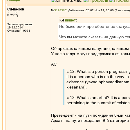
Си-ва-кон
№
512836
Добавлено: Сб 02 Ноя 19, 15:00 (7 лет том
སྲི་བ་དཀོན
КИ
пишет
:
Зарегистрирован:
Не было речи про обретение статуса
19.12.2014
Суждений: 9073
Что вы можете сказать на данную те
Об архатах слишком напутано, слишком
У нас в гелуг могут придерживаться тол
АС
« 12. What is a person progressing
It is a person who is on the way t
existence (yavad bрhavagrikana
klesanam).
« 13. What is an arhat? It is a pe
pertaining to the summit of exist
Претендент - на пути покидания 8-ми к
Архат - на пути покидания 9-й категори