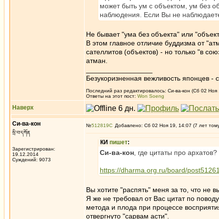
может быть ум с объектом, ум без об
наблюдения. Если Вы не наблюдаете
Не бывает "ума без объекта" или "объек
В этом главное отличие буддизма от "ат
сателлитов (объектов) - но только "в со
атман.
_________________
Безукоризненная вежливость японцев - с
Последний раз редактировалось: Си-ва-кон (Сб 02 Ноя 1
Ответы на этот пост:
Won Soeng
Наверх
Си-ва-кон
№
512819
Добавлено: Сб 02 Ноя 19, 14:07 (7 лет том
སྲི་བ་དཀོན
КИ
пишет
:
Зарегистрирован:
Си-ва-кон
, где цитаты про архатов?
19.12.2014
Суждений: 9073
https://dharma.org.ru/board/post512
Вы хотите "распять" меня за то, что н
Я же не требовал от Вас цитат по повод
метода и плода при процессе восприятия
отвергнуто "сарвам асти".