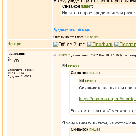
Я хочу увидеть цитаты, из которых вы взя
Си-ва-кон
пишет
:
На этот вопрос представители разли
_________________
Буддизм чистой воды
Ответы на этот пост:
Си-ва-кон
Наверх
Си-ва-кон
№
512821
Добавлено: Сб 02 Ноя 19, 14:16 (7 лет том
སྲི་བ་དཀོན
КИ
пишет
:
Зарегистрирован:
Си-ва-кон
пишет
:
19.12.2014
Суждений: 9073
КИ
пишет
:
Си-ва-кон
, где цитаты про 
https://dharma.org.ru/board
Вы хотите "распять" меня за то
Я хочу увидеть цитаты, из которых вы
Си-ва-кон
пишет
: