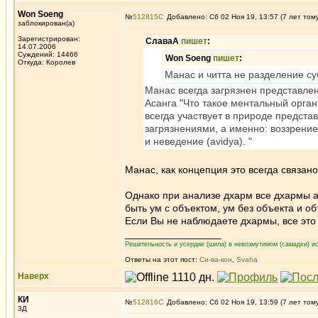
Won Soeng
№
512815
Добавлено: Сб 02 Ноя 19, 13:57 (7 лет том
заблокирован(а)
Зарегистрирован:
СлаваА
пишет
:
14.07.2006
Суждений: 14466
Won Soeng
пишет
:
Откуда: Королев
Манас и читта не разделение су
Манас всегда загрязнен представлен
Асанга "Что такое ментальный орган
всегда участвует в природе предста
загрязнениями, а именно: воззрение 
и неведение (avidya). "
Манас, как концепция это всегда связан
Однако при анализе дхарм все дхармы а
быть ум с объектом, ум без объекта и о
Если Вы не наблюдаете дхармы, все это
_________________
Решительность и усердие (шила) в невозмутимом (самадхи) ис
Ответы на этот пост:
Си-ва-кон
,
Svaha
Наверх
КИ
№
512816
Добавлено: Сб 02 Ноя 19, 13:59 (7 лет том
3Д