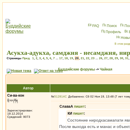
FAQ
Поиск
По
Профиль
Новы
В этом разд
Асукха-адукха, самджня - несамджня, нир
Страницы
Пред.
1
,
2
,
3
,
4
,
5
,
6
,
7
...
17
,
18
,
19
,
20
,
21
,
22
,
23
...
26
,
27
,
28
,
29
,
30
,
31
Буддийские форумы
->
Чайная
Автор
Си-ва-кон
№
512814
Добавлено: Сб 02 Ноя 19, 13:48 (7 лет том
སྲི་བ་དཀོན
СлаваА
пишет
:
Зарегистрирован:
КИ
пишет
:
19.12.2014
Суждений: 9073
Состояние ниродхасамапати явл
После выхода есть и манас и объект.