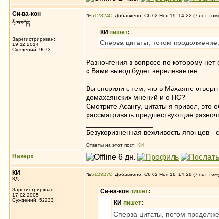
Си-ва-кон
№
512824
Добавлено: Сб 02 Ноя 19, 14:22 (7 лет том
སྲི་བ་དཀོན
КИ
пишет
:
Зарегистрирован:
Сперва цитаты, потом продолжение. 
19.12.2014
Суждений: 9073
Разночтения в вопросе по которому нет 
с Вами вывод будет нерелевантен.
Вы спорили с тем, что в Махаяне отвергн
домахаянских мнений и о НС?
Смотрите Асангу, цитаты я привел, это 
рассматривать предшествующие разноч
_________________
Безукоризненная вежливость японцев - с
Ответы на этот пост:
КИ
Наверх
КИ
№
512827
Добавлено: Сб 02 Ноя 19, 14:29 (7 лет том
3Д
Зарегистрирован:
Си-ва-кон
пишет
:
17.02.2005
Суждений: 52233
КИ
пишет
:
Сперва цитаты, потом продолжен