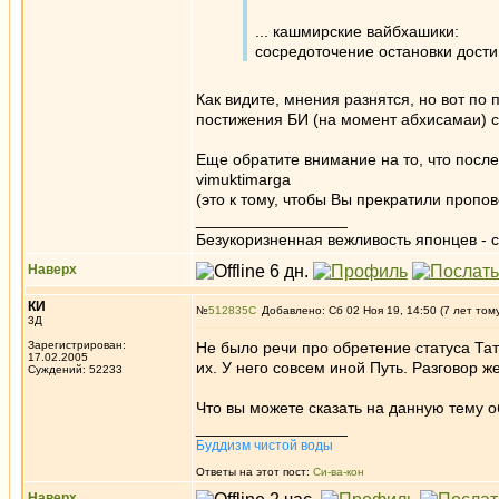
... кашмирские вайбхашики:
сосредоточение остановки дости
Как видите, мнения разнятся, но вот по п
постижения БИ (на момент абхисамаи) с
Еще обратите внимание на то, что посл
vimuktimarga
(это к тому, чтобы Вы прекратили пропо
_________________
Безукоризненная вежливость японцев - с
Наверх
КИ
№
512835
Добавлено: Сб 02 Ноя 19, 14:50 (7 лет том
3Д
Зарегистрирован:
Не было речи про обретение статуса Тат
17.02.2005
их. У него совсем иной Путь. Разговор ж
Суждений: 52233
Что вы можете сказать на данную тему о
_________________
Буддизм чистой воды
Ответы на этот пост:
Си-ва-кон
Наверх