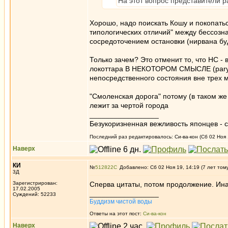
На этот вопрос представители р
Хорошо, надо поискать Кошу и покопатьс
типологических отличий" между бессозн
сосредоточением остановки (нирвана бу
Только зачем? Это отменит то, что НС -
локоттара В НЕКОТОРОМ СМЫСЛЕ (paryay
непосредственного состояния вне трех 
"Смоленская дорога" потому (в таком же
лежит за чертой города
_________________
Безукоризненная вежливость японцев - с
Последний раз редактировалось: Си-ва-кон (Сб 02 Ноя 1
Наверх
КИ
№
512822
Добавлено: Сб 02 Ноя 19, 14:19 (7 лет том
3Д
Зарегистрирован:
Сперва цитаты, потом продолжение. Ина
17.02.2005
_________________
Суждений: 52233
Буддизм чистой воды
Ответы на этот пост:
Си-ва-кон
Наверх