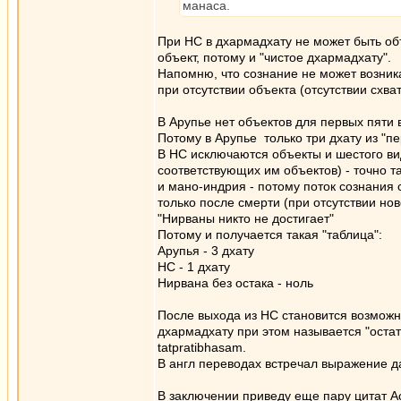
манаса.
При НС в дхармадхату не может быть объ
объект, потому и "чистое дхармадхату".
Напомню, что сознание не может возника
при отсутствии объекта (отсутствии схва
В Арупье нет объектов для первых пяти 
Потому в Арупье только три дхату из "п
В НС исключаются объекты и шестого ви
соответствующих им объектов) - точно 
и мано-индрия - потому поток сознания 
только после смерти (при отсутствии нов
"Нирваны никто не достигает"
Потому и получается такая "таблица":
Арупья - 3 дхату
НС - 1 дхату
Нирвана без остака - ноль
После выхода из НС становится возможны
дхармадхату при этом называется "остатк
tatpratibhasam.
В англ переводах встречал выражение д
В заключении приведу еще пару цитат А