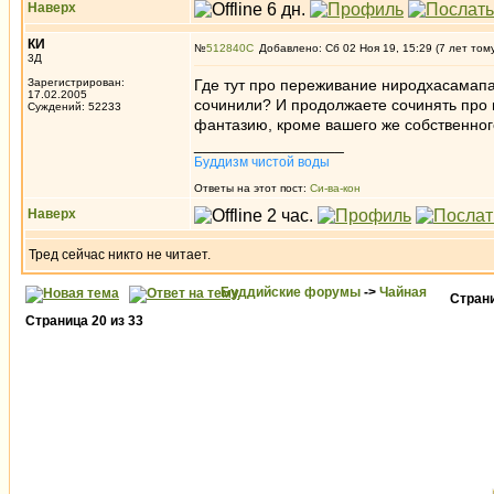
Наверх
КИ
№
512840
Добавлено: Сб 02 Ноя 19, 15:29 (7 лет том
3Д
Зарегистрирован:
Где тут про переживание ниродхасамапа
17.02.2005
сочинили? И продолжаете сочинять про 
Суждений: 52233
фантазию, кроме вашего же собственно
_________________
Буддизм чистой воды
Ответы на этот пост:
Си-ва-кон
Наверх
Тред сейчас никто не читает.
Буддийские форумы
->
Чайная
Стран
Страница
20
из
33