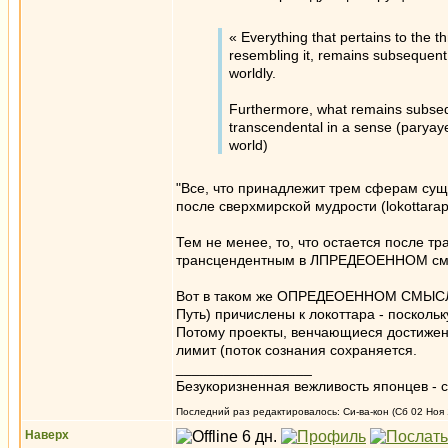
« Everything that pertains to the 
resembling it, remains subsequent
worldly.
Furthermore, what remains subsequ
transcendental in a sense (paryaye
world)
"Все, что принадлежит трем сферам сущес
после сверхмирской мудрости (lokottarap
Тем не менее, то, что остается после тр
трансцендентным в ЛПРЕДЕОЕННОМ смысл
Вот в таком же ОПРЕДЕОЕННОМ СМЫСЛЕ (p
Путь) причислены к локоттара - посколь
Потому проекты, венчающиеся достижени
лимит (поток сознания сохраняется.
_________________
Безукоризненная вежливость японцев - с
Последний раз редактировалось: Си-ва-кон (Сб 02 Ноя 1
Наверх