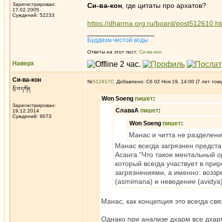
Зарегистрирован:
Си-ва-кон
, где цитаты про архатов?
17.02.2005
Суждений: 52233
https://dharma.org.ru/board/post512610.
_________________
Буддизм чистой воды
Ответы на этот пост:
Си-ва-кон
Наверх
Си-ва-кон
№
512817
Добавлено: Сб 02 Ноя 19, 14:00 (7 лет том
སྲི་བ་དཀོན
Won Soeng
пишет
:
Зарегистрирован:
СлаваА
пишет
:
19.12.2014
Суждений: 9073
Won Soeng
пишет
:
Манас и читта не разделени
Манас всегда загрязнен предста
Асанга "Что такое ментальный о
который всегда участвует в при
загрязнениями, а именно: воззре
(asmimana) и неведение (avidya)
Манас, как концепция это всегда св
Однако при анализе дхарм все дхар