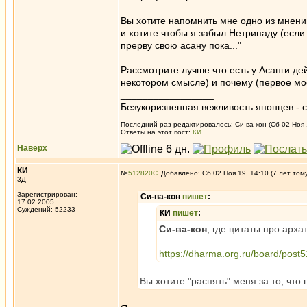
Вы хотите напомнить мне одно из мнени
и хотите чтобы я забыл Нетрипаду (если 
прерву свою асану пока..."
Рассмотрите лучше что есть у Асанги де
некотором смысле) и почему (первое мо
_________________
Безукоризненная вежливость японцев - с
Последний раз редактировалось: Си-ва-кон (Сб 02 Ноя 1
Ответы на этот пост:
КИ
Наверх
КИ
№
512820
Добавлено: Сб 02 Ноя 19, 14:10 (7 лет том
3Д
Зарегистрирован:
Си-ва-кон
пишет
:
17.02.2005
Суждений: 52233
КИ
пишет
:
Си-ва-кон
, где цитаты про арха
https://dharma.org.ru/board/pos
Вы хотите "распять" меня за то, чт