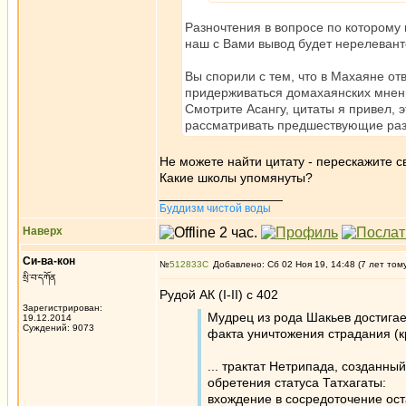
Разночтения в вопросе по которому 
наш с Вами вывод будет нерелевант
Вы спорили с тем, что в Махаяне отв
придерживаться домахаянских мнен
Смотрите Асангу, цитаты я привел, 
рассматривать предшествующие раз
Не можете найти цитату - перескажите 
Какие школы упомянуты?
_________________
Буддизм чистой воды
Наверх
Си-ва-кон
№
512833
Добавлено: Сб 02 Ноя 19, 14:48 (7 лет том
སྲི་བ་དཀོན
Рудой АК (I-II) c 402
Зарегистрирован:
Мудрец из рода Шакьев достига
19.12.2014
Суждений: 9073
факта уничтожения страдания (к
... трактат Нетрипада, созданны
обретения статуса Татхагаты:
вхождение в сосредоточение ост