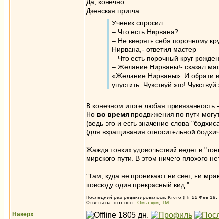
Да, конечно.
Дзенская притча:
Ученик спросил:
– Что есть Нирвана?
– Не вверять себя порочному кру
Нирвана,- ответил мастер.
– Что есть порочный круг рожден
– Желание Нирваны!- сказал маст
«Желание Нирваны». И обрати вн
упустить. Чувствуй это! Чувствуй 
В конечном итоге любая привязанность -
Но
во время
продвижения по пути могут
(ведь это и есть значение слова "бодхис
(для взращивания относительной бодхич
Жажда тонких удовольствий ведет в "тон
мирского пути. В этом ничего плохого не
_________________
"Там, куда не проникают ни свет, ни мрак
повсюду один прекрасный вид."
Последний раз редактировалось: Ктото (Пт 22 Фев 19, 
Ответы на этот пост:
Ом а хум
,
ТМ
Наверх