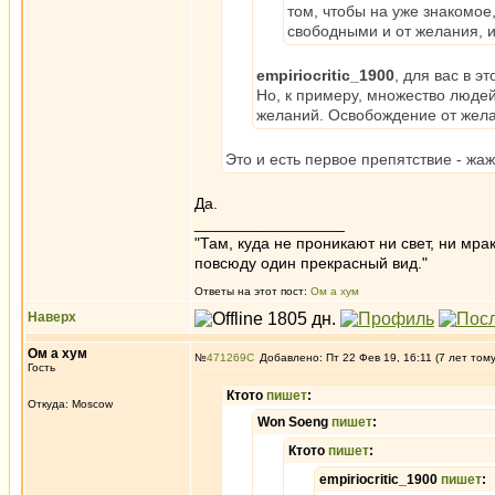
том, чтобы на уже знакомое
свободными и от желания, и 
empiriocritic_1900
, для вас в э
Но, к примеру, множество люде
желаний. Освобождение от желани
Это и есть первое препятствие - жа
Да.
_________________
"Там, куда не проникают ни свет, ни мрак
повсюду один прекрасный вид."
Ответы на этот пост:
Ом а хум
Наверх
Ом а хум
№
471269
Добавлено: Пт 22 Фев 19, 16:11 (7 лет том
Гость
Ктото
пишет
:
Откуда: Moscow
Won Soeng
пишет
:
Ктото
пишет
:
empiriocritic_1900
пишет
: