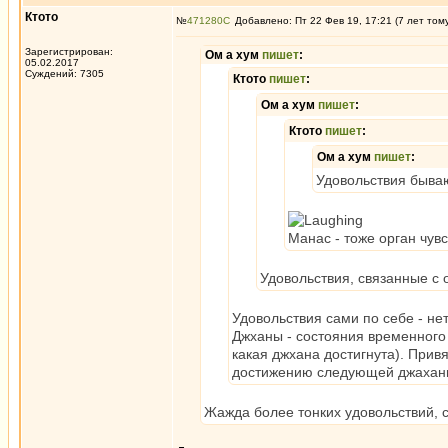
Ктото
№
471280
Добавлено: Пт 22 Фев 19, 17:21 (7 лет том
Зарегистрирован:
Ом а хум
пишет
:
05.02.2017
Суждений: 7305
Ктото
пишет
:
Ом а хум
пишет
:
Ктото
пишет
:
Ом а хум
пишет
:
Удовольствия быва
Манас - тоже орган чувс
Удовольствия, связанные с 
Удовольствия сами по себе - нет,
Джханы - состояния временного 
какая джхана достигнута). Прив
достижению следующей джахан
Жажда более тонких удовольствий, с