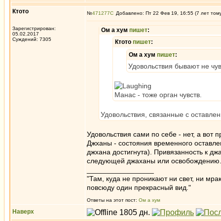
Ктото
№
471277
Добавлено: Пт 22 Фев 19, 16:55 (7 лет том
Зарегистрирован:
Ом а хум
пишет
:
05.02.2017
Суждений: 7305
Ктото
пишет
:
Ом а хум
пишет
:
Удовольствия бывают не чу
Манас - тоже орган чувств.
Удовольствия, связанные с оставлен
Удовольствия сами по себе - нет, а вот п
Джханы - состояния временного оставлен
джхана достигнута). Привязанность к дж
следующей джаханы или освобождению
_________________
"Там, куда не проникают ни свет, ни мрак
повсюду один прекрасный вид."
Ответы на этот пост:
Ом а хум
Наверх