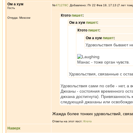
Ом а хум
№
471278
Добавлено: Пт 22 Фев 19, 17:13 (7 лет том
Гость
Ктото
пишет
:
Откуда: Moscow
Ом а хум
пишет
:
Ктото
пишет
:
Ом а хум
пишет
:
Удовольствия бывают н
Манас - тоже орган чувств.
Удовольствия, связанные с оста
Удовольствия сами по себе - нет, а в
Джханы - состояния временного оста
джхана достигнута). Привязанность 
следующей джаханы или освобожде
Жажда более тонких удовольствий, связа
Ответы на этот пост:
Ктото
Наверх