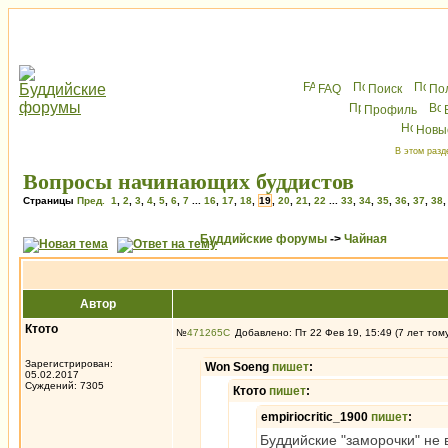
FAQ
Поиск
По
Профиль
Новы
В этом разд
Вопросы начинающих буддистов
Страницы
Пред.
1
,
2
,
3
,
4
,
5
,
6
,
7
...
16
,
17
,
18
,
19
,
20
,
21
,
22
...
33
,
34
,
35
,
36
,
37
,
38
Буддийские форумы
->
Чайная
Автор
Ктото
№
471265
Добавлено: Пт 22 Фев 19, 15:49 (7 лет том
Зарегистрирован:
Won Soeng
пишет
:
05.02.2017
Суждений: 7305
Ктото
пишет
:
empiriocritic_1900
пишет
:
Буддийские "заморочки" не 