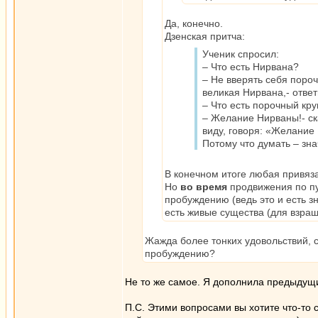
Да, конечно.
Дзенская притча:
Ученик спросил:
– Что есть Нирвана?
– Не вверять себя пороч
великая Нирвана,- ответ
– Что есть порочный кру
– Желание Нирваны!- ска
виду, говоря: «Желание
Потому что думать – знач
В конечном итоге любая привяза
Но
во время
продвижения по пу
пробуждению (ведь это и есть зн
есть живые существа (для взра
Жажда более тонких удовольствий, с
пробуждению?
Не то же самое. Я дополнила предыдущи
П.С. Этими вопросами вы хотите что-то с