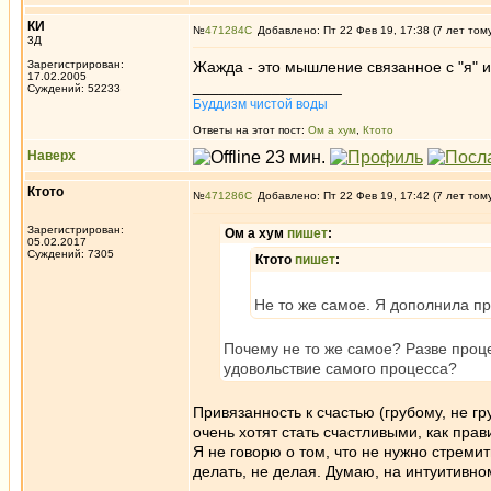
КИ
№
471284
Добавлено: Пт 22 Фев 19, 17:38 (7 лет том
3Д
Зарегистрирован:
Жажда - это мышление связанное с "я" и 
17.02.2005
_________________
Суждений: 52233
Буддизм чистой воды
Ответы на этот пост:
Ом а хум
,
Ктото
Наверх
Ктото
№
471286
Добавлено: Пт 22 Фев 19, 17:42 (7 лет том
Зарегистрирован:
Ом а хум
пишет
:
05.02.2017
Суждений: 7305
Ктото
пишет
:
Не то же самое. Я дополнила п
Почему не то же самое? Разве проц
удовольствие самого процесса?
Привязанность к счастью (грубому, не гр
очень хотят стать счастливыми, как прав
Я не говорю о том, что не нужно стремит
делать, не делая. Думаю, на интуитивно