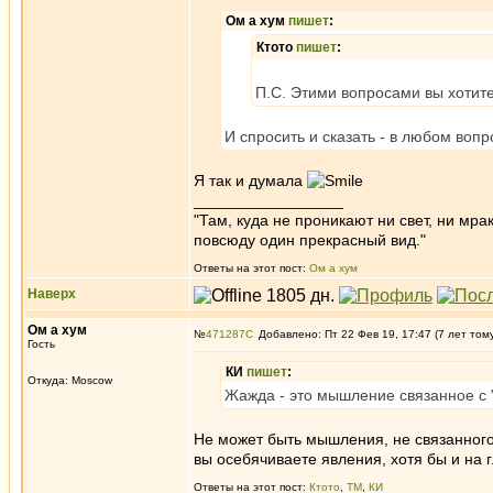
Ом а хум
пишет
:
Ктото
пишет
:
П.С. Этими вопросами вы хотите 
И спросить и сказать - в любом вопр
Я так и думала
_________________
"Там, куда не проникают ни свет, ни мрак
повсюду один прекрасный вид."
Ответы на этот пост:
Ом а хум
Наверх
Ом а хум
№
471287
Добавлено: Пт 22 Фев 19, 17:47 (7 лет том
Гость
КИ
пишет
:
Откуда: Moscow
Жажда - это мышление связанное с "я
Не может быть мышления, не связанного с
вы осебячиваете явления, хотя бы и на
Ответы на этот пост:
Ктото
,
ТМ
,
КИ