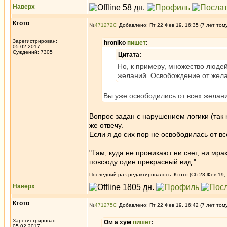
Наверх
Ктото
№
471272
Добавлено: Пт 22 Фев 19, 16:35 (7 лет том
Зарегистрирован:
hroniko
пишет
:
05.02.2017
Суждений: 7305
Цитата:
Но, к примеру, множество люде
желаний. Освобождение от желани
Вы уже освободились от всех желан
Вопрос задан с нарушением логики (так 
же отвечу.
Если я до сих пор не освободилась от в
_________________
"Там, куда не проникают ни свет, ни мрак
повсюду один прекрасный вид."
Последний раз редактировалось: Ктото (Сб 23 Фев 19, 
Наверх
Ктото
№
471275
Добавлено: Пт 22 Фев 19, 16:42 (7 лет том
Зарегистрирован:
Ом а хум
пишет
:
05.02.2017