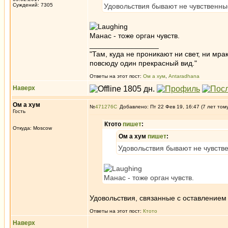
Суждений: 7305
Удовольствия бывают не чувственн
Манас - тоже орган чувств.
_________________
"Там, куда не проникают ни свет, ни мрак
повсюду один прекрасный вид."
Ответы на этот пост:
Ом а хум
,
Antaradhana
Наверх
Ом а хум
№
471276
Добавлено: Пт 22 Фев 19, 16:47 (7 лет том
Гость
Ктото
пишет
:
Откуда: Moscow
Ом а хум
пишет
:
Удовольствия бывают не чувств
Манас - тоже орган чувств.
Удовольствия, связанные с оставлением 
Ответы на этот пост:
Ктото
Наверх