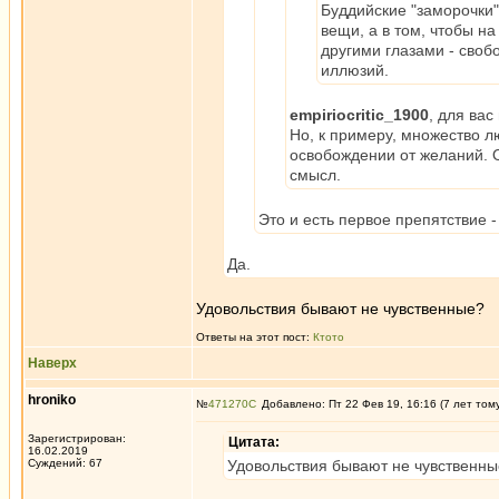
Буддийские "заморочки"
вещи, а в том, чтобы н
другими глазами - свобо
иллюзий.
empiriocritic_1900
, для вас
Но, к примеру, множество 
освобождении от желаний. О
смысл.
Это и есть первое препятствие 
Да.
Удовольствия бывают не чувственные?
Ответы на этот пост:
Ктото
Наверх
hroniko
№
471270
Добавлено: Пт 22 Фев 19, 16:16 (7 лет том
Зарегистрирован:
Цитата:
16.02.2019
Суждений: 67
Удовольствия бывают не чувственн