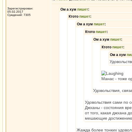
Зарегистрирован:
Ом а хум
пишет
:
05.02.2017
Суждений: 7305
Ктото
пишет
:
Ом а хум
пишет
:
Ктото
пишет
:
Ом а хум
пишет
:
Ктото
пишет
:
Ом а хум
пи
Удовольств
Манас - тоже ор
Удовольствия, связ
Удовольствия сами по се
Джханы - состояния вре
от того, какая джхана д
мешающие достижению 
Жажда более тонких удоволь