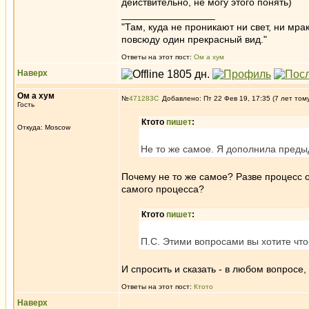
действительно, не могу этого понять)
_________________
"Там, куда не проникают ни свет, ни мрак
повсюду один прекрасный вид."
Ответы на этот пост:
Ом а хум
Наверх
Ом а хум
№
471283
Добавлено: Пт 22 Фев 19, 17:35 (7 лет том
Гость
Ктото
пишет
:
Откуда: Moscow
Не то же самое. Я дополнила преды
Почему не то же самое? Разве процесс 
самого процесса?
Ктото
пишет
:
П.С. Этими вопросами вы хотите что-
И спросить и сказать - в любом вопросе,
Ответы на этот пост:
Ктото
Наверх