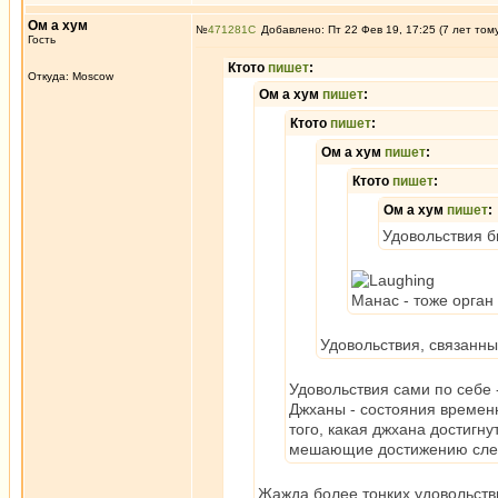
Ом а хум
№
471281
Добавлено: Пт 22 Фев 19, 17:25 (7 лет том
Гость
Ктото
пишет
:
Откуда: Moscow
Ом а хум
пишет
:
Ктото
пишет
:
Ом а хум
пишет
:
Ктото
пишет
:
Ом а хум
пишет
:
Удовольствия б
Манас - тоже орган 
Удовольствия, связанны
Удовольствия сами по себе -
Джханы - состояния временн
того, какая джхана достигну
мешающие достижению сле
Жажда более тонких удовольстви