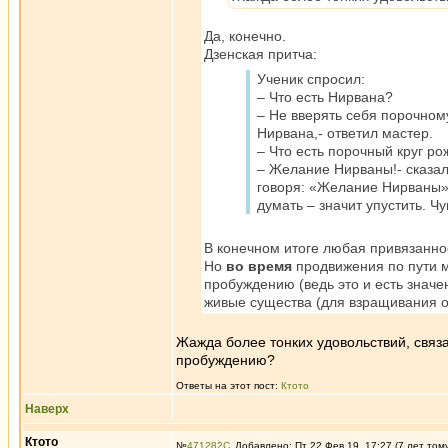
Да, конечно.
Дзенская притча:
Ученик спросил:
– Что есть Нирвана?
– Не вверять себя порочному
Нирвана,- ответил мастер.
– Что есть порочный круг ро
– Желание Нирваны!- сказал 
говоря: «Желание Нирваны».
думать – значит упустить. Чу
В конечном итоге любая привязаннос
Но
во время
продвижения по пути м
пробуждению (ведь это и есть значен
живые существа (для взращивания о
Жажда более тонких удовольствий, связа
пробуждению?
Ответы на этот пост:
Ктото
Наверх
Ктото
№
471282
Добавлено: Пт 22 Фев 19, 17:27 (7 лет том