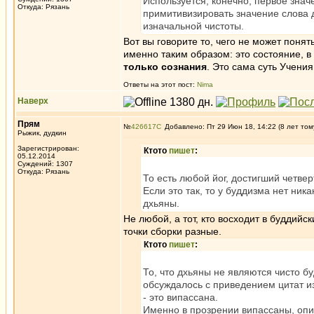
Используется, конечно, первое знач
Откуда: Рязань
примитивизировать значение слова д
изначальной чистоты.
Вот вы говорите то, чего не может поня
именно таким образом: это состояние, в
только сознания
. Это сама суть Учени
Ответы на этот пост:
Nima
Наверх
Прям
№
426617
Добавлено: Пт 29 Июн 18, 14:22 (8 лет том
Рыжик, дудкин
Зарегистрирован:
Ктото
пишет
:
05.12.2014
Суждений: 1307
Откуда: Рязань
То есть любой йог, достигший четв
Если это так, то у буддизма нет ни
дхьяны.
Не любой, а тот, кто восходит в буддийс
точки сборки разные.
Ктото
пишет
:
То, что дхьяны не являются чисто б
обсуждалось с приведением цитат из
- это випассана.
Именно в прозрении випассаны, оп