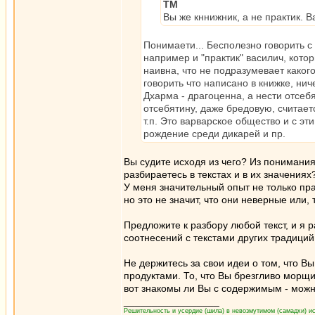
ТМ
Вы же кннижник, а не практик. 
Понимаети... Бесполезно говорить с 
например и "практик" василич, котор
наивна, что не подразумевает каког
говорить что написано в книжке, нич
Дхарма - драгоценна, а нести отсебя
отсебятину, даже бредовую, считает
т.п. Это варварское общество и с эт
рождение среди дикарей и пр.
Вы судите исходя из чего? Из понимани
разбираетесь в текстах и в их значениях
У меня значительный опыт не только пра
но это не значит, что они неверные или,
Предложите к разбору любой текст, и я р
соотнесений с текстами других традиций
Не держитесь за свои идеи о том, что В
продуктами. То, что Вы брезгливо морщи
вот знакомы ли Вы с содержимым - можн
_________________
Решительность и усердие (шила) в невозмутимом (самадхи) ис