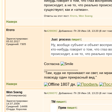
нибудь говорит о том, что глаз восприни
происходит, а не то, что реально происх
существуют, как и «атман».
Ответы на этот пост:
Ктото
,
Won Soeng
Наверх
Ктото
№
426606
Добавлено: Пт 29 Июн 18, 13:20 (8 лет том
Зарегистрирован:
Just process
пишет
:
05.02.2017
Суждений: 7305
Ну, вообще субъект и объект воспри
кто-нибудь говорит о том, что глаз 
происходит, а не то, что реально про
Согласна
_________________
"Там, куда не проникают ни свет, ни мрак
повсюду один прекрасный вид."
Наверх
Won Soeng
№
426607
Добавлено: Пт 29 Июн 18, 13:23 (8 лет том
заблокирован(а)
Зарегистрирован:
ТМ
пишет
:
14.07.2006
Суждений: 14466
Прям
пишет
:
Откуда: Королев