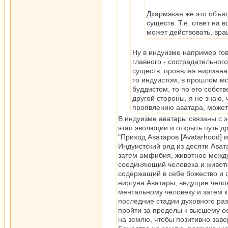
Дхармакая же это объяс
существ. Т.е. ответ на 
может действовать, вр
Ну в индуизме например гов
главного - сострадательног
существ, проявляя нирманак
то индуистом, в прошлом мо
буддистом, то по его собст
другой стороны, я не знаю, 
проявлению аватара, может 
В индуизме аватары связаны с э
этап эволюции и открыть путь 
"Приход Аватаров [Avatarhood] 
Индуистский ряд из десяти Ават
затем амфибия, животное между
соединяющий человека и животно
содержащий в себе божество и 
ниргуна Аватары, ведущие челов
ментальному человеку и затем 
последние стадии духовного раз
пройти за пределы к высшему о
на землю, чтобы позитивно зав