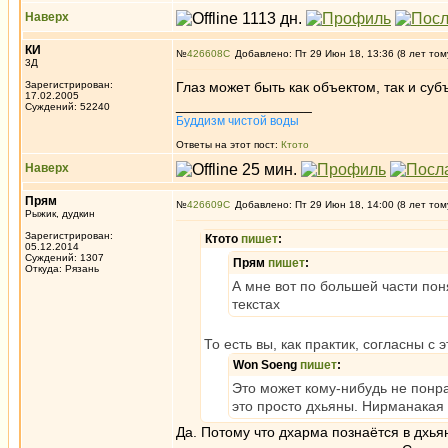
Наверх
КИ
№
426608
Добавлено: Пт 29 Июн 18, 13:36 (8 лет том
3Д
Зарегистрирован:
Глаз может быть как объектом, так и субъ
17.02.2005
_________________
Суждений: 52240
Буддизм чистой воды
Ответы на этот пост:
Ктото
Наверх
Прям
№
426609
Добавлено: Пт 29 Июн 18, 14:00 (8 лет том
Рыжик, дудкин
Зарегистрирован:
Ктото
пишет
:
05.12.2014
Суждений: 1307
Прям
пишет
:
Откуда: Рязань
А мне вот по большей части поня
текстах
То есть вы, как практик, согласны с
Won Soeng
пишет
:
Это может кому-нибудь не понр
это просто дхьяны. Нирманакая -
Да. Потому что дхарма познаётся в дхья