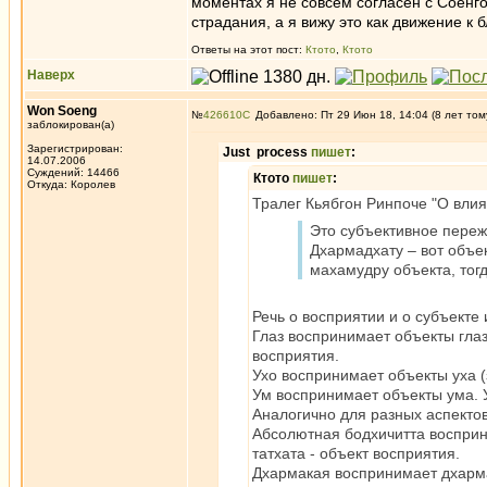
моментах я не совсем согласен с Соенго
страдания, а я вижу это как движение к б
Ответы на этот пост:
Ктото
,
Ктото
Наверх
Won Soeng
№
426610
Добавлено: Пт 29 Июн 18, 14:04 (8 лет том
заблокирован(а)
Зарегистрирован:
Just process
пишет
:
14.07.2006
Суждений: 14466
Ктото
пишет
:
Откуда: Королев
Тралег Кьябгон Ринпоче "О вли
Это субъективное переж
Дхармадхату – вот объе
махамудру объекта, тог
Речь о восприятии и о субъекте 
Глаз воспринимает объекты глаз
восприятия.
Ухо воспринимает объекты уха (з
Ум воспринимает объекты ума. У
Аналогично для разных аспектов
Абсолютная бодхичитта восприни
татхата - объект восприятия.
Дхармакая воспринимает дхармад