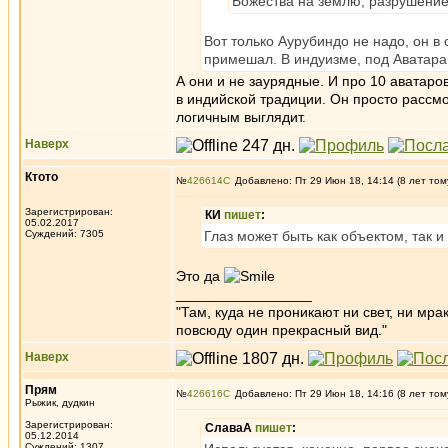
Божества на землю, разрушение
Вот только Аурубиндо не надо, он в
примешал. В индуизме, под Аватара
А они и не заурядные. И про 10 аватаро
в индийской традиции. Он просто рассмо
логичным выглядит.
Наверх
Ктото
№
426614
Добавлено: Пт 29 Июн 18, 14:14 (8 лет том
Зарегистрирован:
КИ
пишет
:
05.02.2017
Суждений: 7305
Глаз может быть как объектом, так и 
Это да
_________________
"Там, куда не проникают ни свет, ни мрак
повсюду один прекрасный вид."
Наверх
Прям
№
426616
Добавлено: Пт 29 Июн 18, 14:16 (8 лет том
Рыжик, дудкин
Зарегистрирован:
СлаваА
пишет
:
05.12.2014
Суждений: 1307