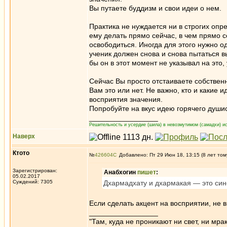
Вы путаете буддизм и свои идеи о нем.
Практика не нуждается ни в строгих опр
ему делать прямо сейчас, в чем прямо с
освободиться. Иногда для этого нужно о
ученик должен снова и снова пытаться вы
бы он в этот момент не указывал на это,
Сейчас Вы просто отстаиваете собствен
Вам это или нет. Не важно, кто и какие и
восприятия значения.
Попробуйте на вкус идею горячего душис
_________________
Решительность и усердие (шила) в невозмутимом (самадхи) ис
Наверх
Ктото
№
426604
Добавлено: Пт 29 Июн 18, 13:15 (8 лет том
Зарегистрирован:
Анабхогин
пишет
:
05.02.2017
Суждений: 7305
Дхармадхату и дхармакая — это си
Если сделать акцент на восприятии, не
_________________
"Там, куда не проникают ни свет, ни мрак