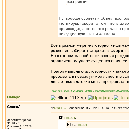
восприятия.
Ну, вообще субъект и объект воспри
кто-нибудь говорит о том, что глаз 
происходит, а не то, что реально пр
не существуют, как и «атман».
Все в равной мере иллюзорно, лишь жаж
рождение собирает, старость и смерть п
Но с относительной точки зрения рожде
ограниченном уделе существования, есть 
Поэтому мысль о иллюзорности - такая 
пребывать в невозмутимой ясности в запр
лишает все иллюзии силы, прекращает ц
_________________
Решительность и усердие (шила) в невозмутимом (самадхи) ис
Наверх
СлаваА
№
426611
Добавлено: Пт 29 Июн 18, 14:07 (8 лет том
КИ
пишет
:
Зарегистрирован:
31.10.2017
Nima
пишет
:
Суждений: 18720