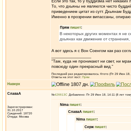
Если это так, то у буддизма нет никак
То, что дхьяны не являются чисто будд
приведением цитат из сутт. Дхьянам Буд
Именно в прозрении випассаны, опираю
Прям
пишет
:
В некоторых других моментах я не с
дхьянах как движение от странения, 
А вот здесь я с Вон Соенгом как раз согл
_________________
"Там, куда не проникают ни свет, ни мрак
повсюду один прекрасный вид."
Последний раз редактировалось: Ктото (Пт 29 Июн 18, 
Ответы на этот пост:
Прям
Наверх
СлаваА
№
426613
Добавлено: Пт 29 Июн 18, 14:11 (8 лет том
Nima
пишет
:
Зарегистрирован:
31.10.2017
СлаваА
пишет
:
Суждений: 18720
Откуда: Москва
Nima
пишет
:
Серж
пишет
: