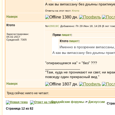
А как вы випассану без дхьяны практику
Ответы на этот пост:
Ктото
Наверх
Ктото
№
426619
Добавлено: Пт 29 Июн 18, 14:28 (8 лет том
Зарегистрирован:
Прям
пишет
:
05.02.2017
Суждений: 7305
Ктото
пишет
:
Именно в прозрении випассаны
А как вы випассану без дхьяны прак
"опирающемся на" = "без" ???
_________________
"Там, куда не проникают ни свет, ни мрак
повсюду один прекрасный вид."
Наверх
Тред сейчас никто не читает.
Буддийские форумы
->
Дискуссии
Стра
Страница
12
из
82