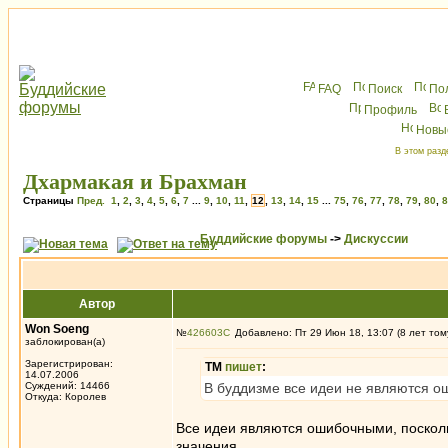
FAQ
Поиск
По
Профиль
Новы
В этом разд
Дхармакая и Брахман
Страницы
Пред.
1
,
2
,
3
,
4
,
5
,
6
,
7
...
9
,
10
,
11
,
12
,
13
,
14
,
15
...
75
,
76
,
77
,
78
,
79
,
80
,
8
Буддийские форумы
->
Дискуссии
Автор
Won Soeng
№
426603
Добавлено: Пт 29 Июн 18, 13:07 (8 лет том
заблокирован(а)
Зарегистрирован:
ТМ
пишет
:
14.07.2006
Суждений: 14466
В буддизме все идеи не являются о
Откуда: Королев
Все идеи являются ошибочными, поскол
значения.