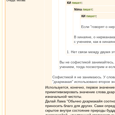
Откуда: Москва
КИ
пишет
:
Nima
пишет
:
КИ
пишет
:
Если "говорят о ни
В хинаяне, о нирманака
с учением, как в хинаян
1. Нет связи между двумя э
Вы не софистикой занимайтесь, 
учением, тогда посмотрим и есл
Софистикой я не занимаюсь. У слова
"дхармакая" использовано второе з
Используется, конечно, первое значение
примитивизировать значение слова дхарм
изначальной чистоты.
Далай Лама "Обычно дхармакайя соотнос
приносить благо для других. Сами опред
скрытое внутри состояние природы будд