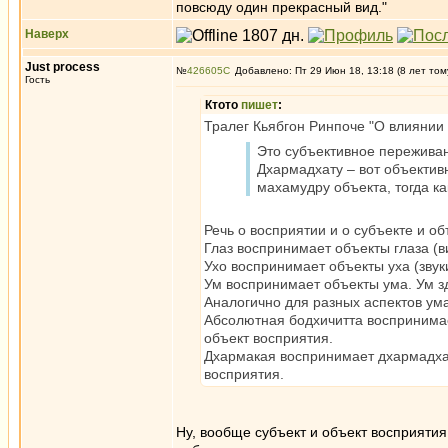
повсюду один прекрасный вид."
Наверх
Just process
№
426605
Добавлено: Пт 29 Июн 18, 13:18 (8 лет том
Гость
Ктото
пишет
:
Тралег Кьябгон Ринпоче "О влиянии
Это субъективное переживан
Дхармадхату – вот объектив
махамудру объекта, тогда к
Речь о восприятии и о субъекте и объ
Глаз воспринимает объекты глаза (в
Ухо воспринимает объекты уха (звуки
Ум воспринимает объекты ума. Ум зд
Аналогично для разных аспектов ума
Абсолютная бодхичитта воспринимает
объект восприятия.
Дхармакая воспринимает дхармадхату
восприятия.
Ну, вообще субъект и объект восприятия 