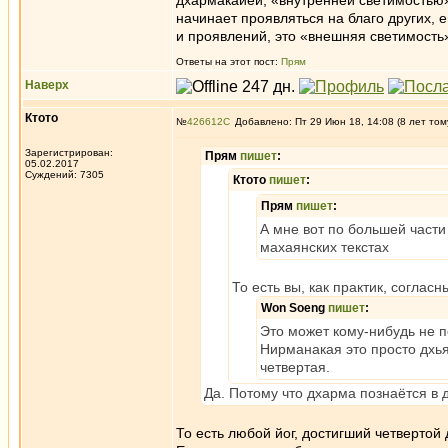
дхармакайей, «внутренней светимостью»
начинает проявляться на благо других, 
и проявлений, это «внешняя светимость»,
Ответы на этот пост:
Прям
Наверх
Ктото
№
426612
Добавлено: Пт 29 Июн 18, 14:08 (8 лет том
Зарегистрирован:
Прям
пишет
:
05.02.2017
Суждений: 7305
Ктото
пишет
:
Прям
пишет
:
А мне вот по большей части 
махаянских текстах
То есть вы, как практик, соглас
Won Soeng
пишет
:
Это может кому-нибудь не п
Нирманакая это просто дхья
четвертая.
Да. Потому что дхарма познаётся в 
То есть любой йог, достигший четверто