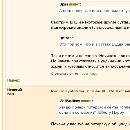
Upas
пишет
:
А есть попсовые или не попсовые у
Смотрим ДН2 и некоторые другие сутты 
надмирские знания
(випассана ньяна и 
Цитата:
Это при том, что и в суттах Будда 
Так я с этим и не спорю. Начинать прак
Но начать практиковать в уединении - э
жизни, к которым относится випассана-н
Ответы на этот пост:
Upas
,
Upas
Наверх
Невский
№
423365
Добавлено: Ср 13 Июн 18, 21:56 (8 лет том
Гость
VladStulikov
пишет
:
Узнаю почерк питерской секты Топпе
если он соизволит"
Похоже у вас зуб на питерскую общину,