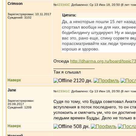
Crimson
№
423340
Добавлено: Ср 13 Июн 18, 20:50 (8 лет том
Зарегистрирован: 10.11.2017
Цитата:
Суждений: 3102
Да, а некоторые пошли 15 лет назад 
спортзал вообще не для них, вернее 
бодибилдингу штудируют. Ну и заодн
вас это, рано еще, спину сорвете в
порассматривайте как люди трениру
хорошо и здорово.
Отсюда
http://dharma.org.ru/board/topic7
_________________
Так я слышал
Наверх
Jane
№
423341
Добавлено: Ср 13 Июн 18, 20:50 (8 лет том
Зарегистрирован:
Судя по тому, что Будда советовал Анат
20.09.2017
вступления в поток последнего, то он ст
Суждений: 1209
успокоить и смягчить ум, что он достигн
людьми времен Будды. Дело не только в 
Наверх