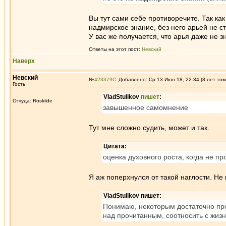
Вы тут сами себе противоречите. Так как
надмирское знание, без него арьей не ст
У вас же получается, что арья даже не зн
Ответы на этот пост:
Невский
Наверх
Невский
№
423379
Добавлено: Ср 13 Июн 18, 22:34 (8 лет том
Гость
VladStulikov
пишет
:
Откуда: Roskilde
завышенное самомнение
Тут мне сложно судить, может и так.
Цитата:
оценка духовного роста, когда не пр
Я аж поперхнулся от такой наглости. Не
VladStulikov пишет:
Понимаю, некоторым достаточно прос
над прочитанным, соотносить с жиз