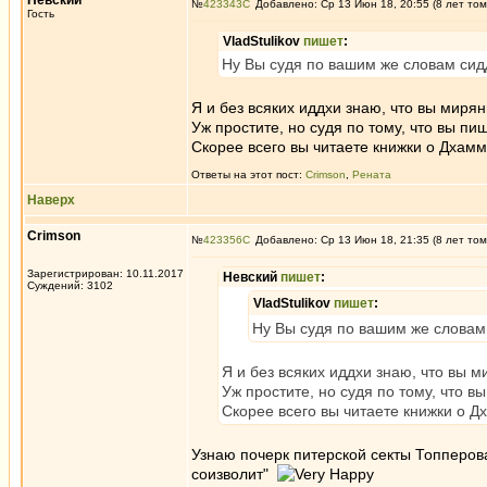
Невский
№
423343
Добавлено: Ср 13 Июн 18, 20:55 (8 лет том
Гость
VladStulikov
пишет
:
Ну Вы судя по вашим же словам сидд
Я и без всяких иддхи знаю, что вы миря
Уж простите, но судя по тому, что вы п
Скорее всего вы читаете книжки о Дхамм
Ответы на этот пост:
Crimson
,
Рената
Наверх
Crimson
№
423356
Добавлено: Ср 13 Июн 18, 21:35 (8 лет том
Зарегистрирован: 10.11.2017
Невский
пишет
:
Суждений: 3102
VladStulikov
пишет
:
Ну Вы судя по вашим же словам 
Я и без всяких иддхи знаю, что вы 
Уж простите, но судя по тому, что 
Скорее всего вы читаете книжки о Д
Узнаю почерк питерской секты Топперова
соизволит"