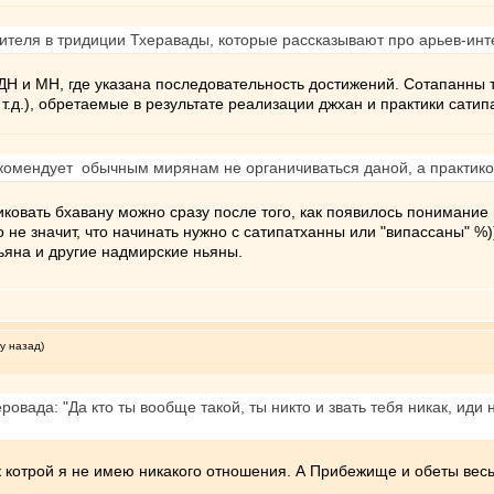
чителя в тридиции Тхеравады, которые рассказывают про арьев-инт
ДН и МН, где указана последовательность достижений. Сотапанны 
т.д.), обретаемые в результате реализации джхан и практики сатип
рекомендует обычным мирянам не органичиваться даной, а практиков
тиковать бхавану можно сразу после того, как появилось понимание
то не значит, что начинать нужно с сатипатханны или "випассаны" 
ьяна и другие надмирские ньяны.
у назад)
ровада: "Да кто ты вообще такой, ты никто и звать тебя никак, ид
 к котрой я не имею никакого отношения. А Прибежище и обеты вес