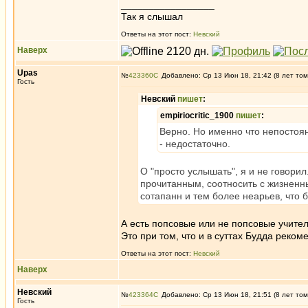
_________________
Так я слышал
Ответы на этот пост:
Невский
Наверх
Upas
№
423360
Добавлено: Ср 13 Июн 18, 21:42 (8 лет том
Гость
Невский
пишет
:
empiriocritic_1900
пишет
:
Верно. Но именно что непостоя
- недостаточно.
О "просто услышать", я и не говорил
прочитанным, соотносить с жизненны
сотапанн и тем более неарьев, что 
А есть попсовые или не попсовые учите
Это при том, что и в суттах Будда реко
Ответы на этот пост:
Невский
Наверх
Невский
№
423364
Добавлено: Ср 13 Июн 18, 21:51 (8 лет том
Гость