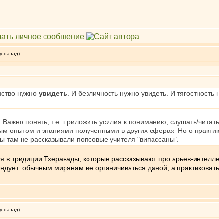
у назад)
нство нужно
увидеть
. И безличность нужно увидеть. И тягостность
. Важно понять, т.е. приложить усилия к пониманию, слушать/читат
м опытом и знаниями полученными в других сферах. Но о практике 
бы там не рассказывали попсовые учителя "випассаны".
ля в тридиции Тхеравады, которые рассказывают про арьев-интелле
мендует обычным мирянам не органичиваться даной, а практиковать 
у назад)