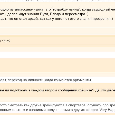
 одно из випассана-ньяна, это "готрабху ньяна", когда заурядный ч
ать, далее идут знания Пути, Плода и пересмотра. )
ает, что он стал арьей, так как у него нет этого знания прозрения )
у назад)
осят, переход на личности когда кончаются аргументы
 вы ли подобным в каждом втором сообщении грешите? Да что дале
то смотреть как другие тренируются в спортзале, слушать про тр
ненным опытом и знаниями полученными в других сферах Very Hap