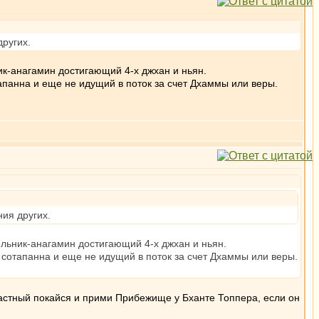
других.
ник-анагамин достигающий 4-х джхан и ньян.
тапанна и еще не идущий в поток за счет Дхаммы или веры.
ия других.
шельник-анагамин достигающий 4-х джхан и ньян.
е сотапанна и еще не идущий в поток за счет Дхаммы или веры.
счастный покайся и прими Прибежище у Бханте Топпера, если он