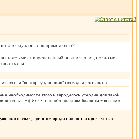
-интеллектуалов, а не прямой опыт?
нны тоже имеют определенный опыт и знания, но это
не
атипаттханы.
иковать и "восторг уединения" (самадхи развивать).
ание необходимости этого и зародилось усердие для такой
 "випассаны" %)) Или что проба практики бхаваны = высшим
е нас с вами, при этом среди них есть и арьи. Кто из