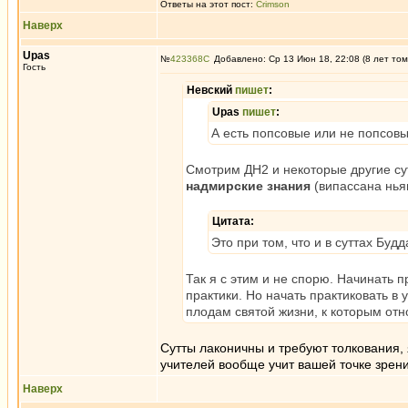
Ответы на этот пост:
Crimson
Наверх
Upas
№
423368
Добавлено: Ср 13 Июн 18, 22:08 (8 лет том
Гость
Невский
пишет
:
Upas
пишет
:
А есть попсовые или не попсовы
Смотрим ДН2 и некоторые другие су
надмирские знания
(випассана ньян
Цитата:
Это при том, что и в суттах Бу
Так я с этим и не спорю. Начинать 
практики. Но начать практиковать в 
плодам святой жизни, к которым отн
Сутты лаконичны и требуют толкования, 
учителей вообще учит вашей точке зрен
Наверх