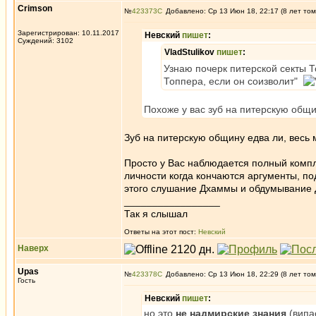
Crimson
№
423373
Добавлено: Ср 13 Июн 18, 22:17 (8 лет том
Зарегистрирован: 10.11.2017
Невский
пишет
:
Суждений: 3102
VladStulikov
пишет
:
Узнаю почерк питерской секты Т
Топпера, если он соизволит"
Похоже у вас зуб на питерскую общи
Зуб на питерскую общину едва ли, весь 
Просто у Вас наблюдается полный компле
личности когда кончаются аргументы, п
этого слушание Дхаммы и обдумывание 
_________________
Так я слышал
Ответы на этот пост:
Невский
Наверх
Upas
№
423378
Добавлено: Ср 13 Июн 18, 22:29 (8 лет том
Гость
Невский
пишет
:
но это
не надмирские знания
(випас