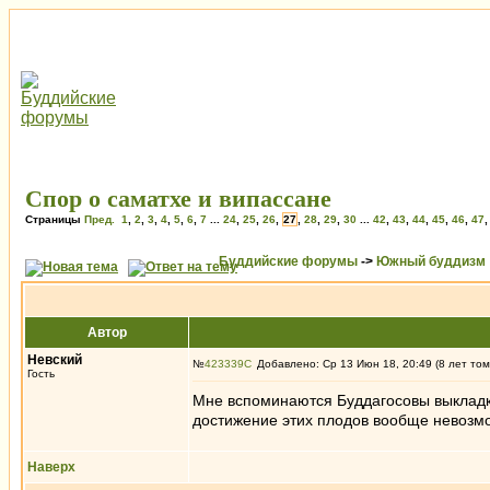
Спор о саматхе и випассане
Страницы
Пред.
1
,
2
,
3
,
4
,
5
,
6
,
7
...
24
,
25
,
26
,
27
,
28
,
29
,
30
...
42
,
43
,
44
,
45
,
46
,
47
Буддийские форумы
->
Южный буддизм
Автор
Невский
№
423339
Добавлено: Ср 13 Июн 18, 20:49 (8 лет том
Гость
Мне вспоминаются Буддагосовы выкладки
достижение этих плодов вообще невозмож
Наверх