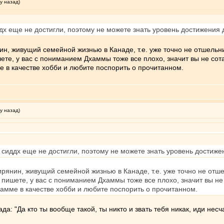
у назад)
х еще не достигли, поэтому не можете знать уровень достижения 
нин, живущий семейной жизнью в Канаде, т.е. уже точно не отшель
ишете, у вас с пониманием Дхаммы тоже все плохо, значит вы не со
е в качестве хобби и любите поспорить о прочитанном.
у назад)
сиддх еще не достигли, поэтому не можете знать уровень достижен
мирянин, живущий семейной жизнью в Канаде, т.е. уже точно не от
вы пишете, у вас с пониманием Дхаммы тоже все плохо, значит вы н
хамме в качестве хобби и любите поспорить о прочитанном.
да: "Да кто ты вообще такой, ты никто и звать тебя никак, иди не