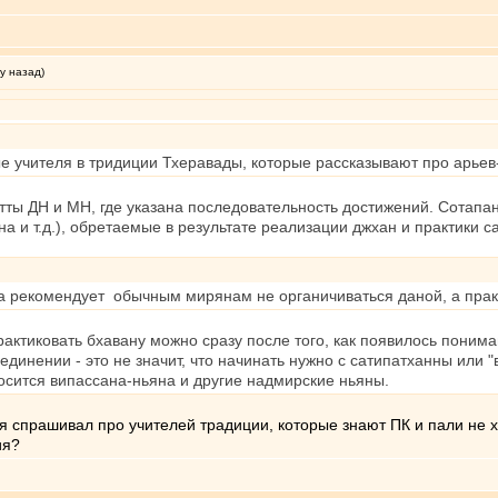
у назад)
е учителя в тридиции Тхеравады, которые рассказывают про арьев
тты ДН и МН, где указана последовательность достижений. Сотапа
а и т.д.), обретаемые в результате реализации джхан и практики с
дда рекомендует обычным мирянам не органичиваться даной, а практ
практиковать бхавану можно сразу после того, как появилось поним
уединении - это не значит, что начинать нужно с сатипатханны или
осится випассана-ньяна и другие надмирские ньяны.
я спрашивал про учителей традиции, которые знают ПК и пали не хуж
ия?