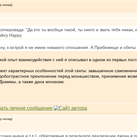
у назад)
опперовада: "Да кто ты вообще такой, ты никто и звать тебя никак
ну, к котрой я не имею никакого отношения. А Прибежище и обеты
мой опыт взаимодействия с ней я описывал в одном из первых пос
кт характерных особенностей этой секты: завышенное самомнение,
одобострастное преклонение перед монашеством, принижение возмо
Дхаммы, а также дана монахам.
у назад)
сана ньяна и т.д.), обретаемые в результате реализации джхан и п