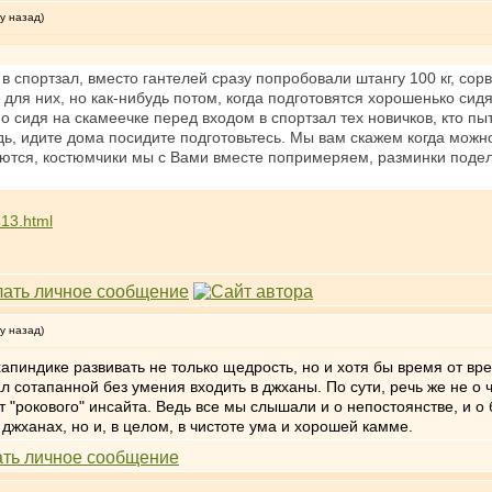
у назад)
в спортзал, вместо гантелей сразу попробовали штангу 100 кг, сорв
для них, но как-нибудь потом, когда подготовятся хорошенько сидя 
о сидя на скамеечке перед входом в спортзал тех новичков, кто пы
едь, идите дома посидите подготовьтесь. Мы вам скажем когда можн
ются, костюмчики мы с Вами вместе попримеряем, разминки подел
313.html
у назад)
хапиндике развивать не только щедрость, но и хотя бы время от вр
ал сотапанной без умения входить в джханы. По сути, речь же не о 
ет "рокового" инсайта. Ведь все мы слышали и о непостоянстве, и о
джханах, но и, в целом, в чистоте ума и хорошей камме.