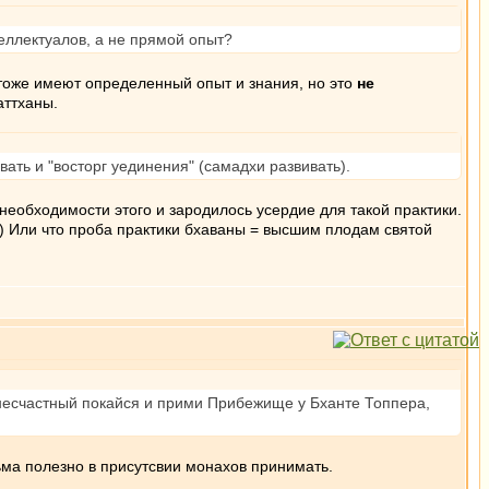
еллектуалов, а не прямой опыт?
тоже имеют определенный опыт и знания, но это
не
аттханы.
ать и "восторг уединения" (самадхи развивать).
 необходимости этого и зародилось усердие для такой практики.
%)) Или что проба практики бхаваны = высшим плодам святой
и несчастный покайся и прими Прибежище у Бханте Топпера,
ьма полезно в присутсвии монахов принимать.