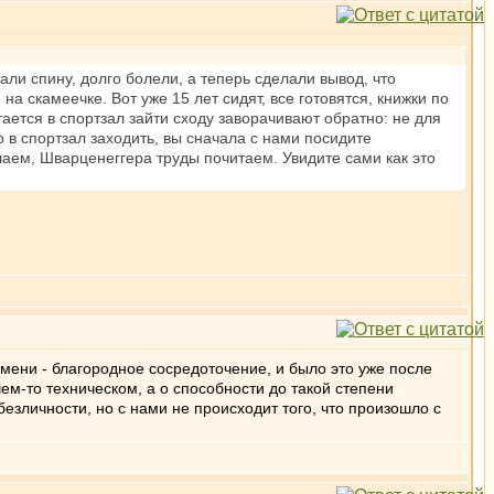
али спину, долго болели, а теперь сделали вывод, что
на скамеечке. Вот уже 15 лет сидят, все готовятся, книжки по
тается в спортзал зайти сходу заворачивают обратно: не для
о в спортзал заходить, вы сначала с нами посидите
аем, Шварценеггера труды почитаем. Увидите сами как это
емени - благородное сосредоточение, и было это уже после
чем-то техническом, а о способности до такой степени
 безличности, но с нами не происходит того, что произошло с