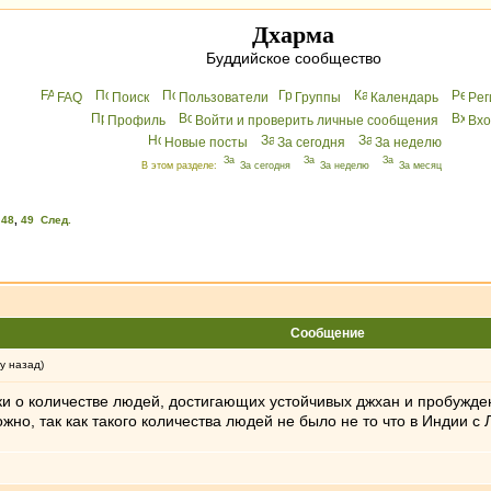
Дхарма
Буддийское сообщество
FAQ
Поиск
Пользователи
Группы
Календарь
Peг
Профиль
Войти и проверить личные сообщения
Вхo
Новые посты
За сегодня
За неделю
В этом разделе:
За сегодня
За неделю
За месяц
,
48
,
49
След.
Сообщение
у назад)
 о количестве людей, достигающих устойчивых джхан и пробуждения
но, так как такого количества людей не было не то что в Индии с