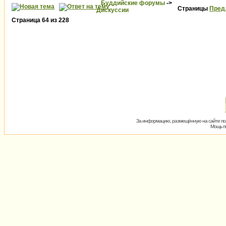
Буддийские форумы
->
Страницы
Пред
Дискуссии
Страница
64
из
228
За информацию, размещённую на сайте пол
Мощь пх