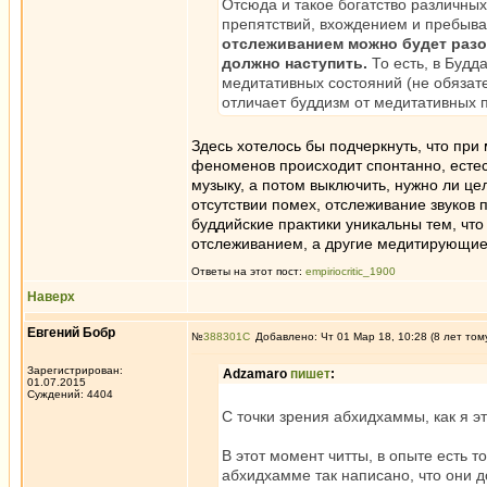
Отсюда и такое богатство различны
препятствий, вхождением и пребыв
отслеживанием можно будет разоб
должно наступить.
То есть, в Будд
медитативных состояний (не обязате
отличает буддизм от медитативных п
Здесь хотелось бы подчеркнуть, что при
феноменов происходит спонтанно, естес
музыку, а потом выключить, нужно ли ц
отсутствии помех, отслеживание звуков 
буддийские практики уникальны тем, чт
отслеживанием, а другие медитирующие 
Ответы на этот пост:
empiriocritic_1900
Наверх
Евгений Бобр
№
388301
Добавлено: Чт 01 Мар 18, 10:28 (8 лет том
Зарегистрирован:
Adzamaro
пишет
:
01.07.2015
Суждений: 4404
С точки зрения абхидхаммы, как я 
В этот момент читты, в опыте есть т
абхидхамме так написано, что они до