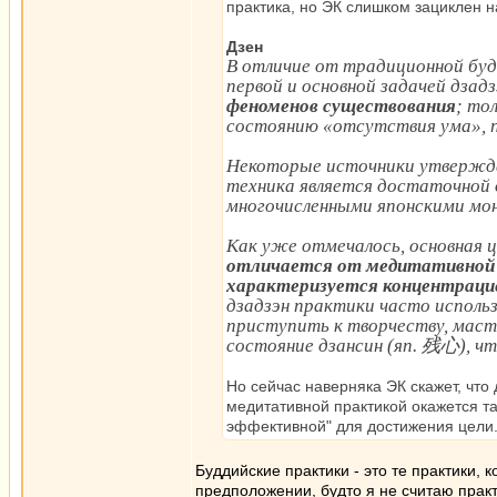
практика, но ЭК слишком зациклен на
Дзен
В отличие от традиционной буд
первой и основной задачей дзад
феноменов существования
; то
состоянию «отсутствия ума», 
Некоторые источники утвержда
техника является достаточной
многочисленными японскими мон
Как уже отмечалось, основная ц
отличается от медитативной 
характеризуется концентрацие
дзадзэн практики часто исполь
приступить к творчеству, маст
состояние дзансин (яп. 残心), ч
Но сейчас наверняка ЭК скажет, что
медитативной практикой окажется та
эффективной" для достижения цели
Буддийские практики - это те практики, 
предположении, будто я не считаю практ