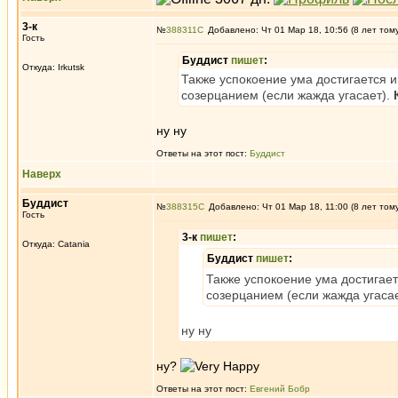
3-к
№
388311
Добавлено: Чт 01 Мар 18, 10:56 (8 лет том
Гость
Буддист
пишет
:
Откуда: Irkutsk
Также успокоение ума достигается 
созерцанием (если жажда угасает).
ну ну
Ответы на этот пост:
Буддист
Наверх
Буддист
№
388315
Добавлено: Чт 01 Мар 18, 11:00 (8 лет том
Гость
3-к
пишет
:
Откуда: Catania
Буддист
пишет
:
Также успокоение ума достигае
созерцанием (если жажда угаса
ну ну
ну?
Ответы на этот пост:
Евгений Бобр