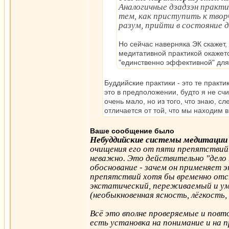
Аналогичные дзадзэн практи
тем, как приступить к твор
разум, прийти в состояние 
Но сейчас наверняка ЭК скажет,
медитативной практикой окажетс
"единственно эффективной" для
Буддийские практики - это те практи
это в предположении, будто я не счи
очень мало, но из того, что знаю, сл
отличается от той, что мы находим в
Ваше сообщение было
Небуддийские системы медитации -
очищения его от пяти препятствий
неважно. Это действительно "дело т
обоснование - зачем он применяет 
препятствий хотя бы временно от
экстатический, переживаемый и ум
(необыкновенная ясность, лёгкость,
Всё это вполне проверяемые и повто
есть установка на понимание и на пр