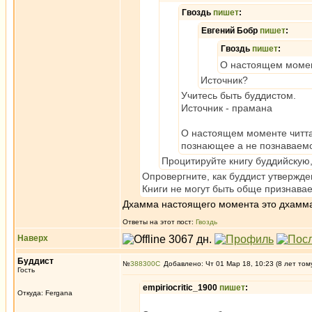
Гвоздь
пишет
:
Евгений Бобр
пишет
:
Гвоздь
пишет
:
О настоящем момент
Источник?
Учитесь быть буддистом.
Источник - прамана
О настоящем моменте читта,
познающее а не познаваем
Процитируйте книгу буддийскую, 
Опровергните, как буддист утвержде
Книги не могут быть обще признава
Дхамма настоящего момента это дхамма.
Ответы на этот пост:
Гвоздь
Наверх
Буддист
№
388300
Добавлено: Чт 01 Мар 18, 10:23 (8 лет том
Гость
empiriocritic_1900
пишет
:
Откуда: Fergana