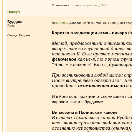
Ответы на этот пост:
empiriocritic_1900
Наверх
Буддист
№
388296
Добавлено: Чт 01 Мар 18, 10:05 (8 лет том
Гость
Коротко о медитации атма - вичара
(h
Откуда: Fergana
Метод, предложенный отшельнико
вторжение во внутренний диалог на
истинного Я. Если древние методы
феноменов
как не-я, то в этом сл
"Что же такое я? Кто я, думающий
При возникновении любой мысли спр
После внутреннего ответа эго: "Для 
приводит к
исчезновению мысли
и 
И в йоге есть практики отслеживания п
впрочем, как и в буддизме.
Випассана в Палийском каноне
В суттах Палийского канона Будда 
что значит «развитие видения-как
осознанию непостоянства (аничча),