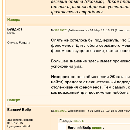
явлений опыта (дхамма). Такая пр
опыта и, таким образом, устранить
физического страдания.
Наверх
Буддист
№
388297
Добавлено: Чт 01 Мар 18, 10:15 (8 лет том
Гость
Опять же хотелось бы подчеркнуть, что
Откуда: Fergana
феноменов. Для любого серьёзного меди
феноменов существования, естественно
Большее значение здесь имеет проникно
успокоении ума.
Некорректность в объяснении ЭК заключ
найти) предлагают единственный подход
отслеживания феноменов. Тем самым, он
как возможный для достижения ниббаны
Наверх
Евгений Бобр
№
388299
Добавлено: Чт 01 Мар 18, 10:18 (8 лет том
Зарегистрирован:
Гвоздь
пишет
:
01.07.2015
Суждений: 4404
Евгений Бобр
пишет
: