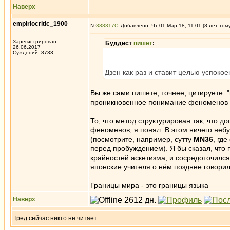
Наверх
empiriocritic_1900
№
388317
Добавлено: Чт 01 Мар 18, 11:01 (8 лет том
Зарегистрирован:
Буддист
пишет
:
26.06.2017
Суждений: 8733
Дзен как раз и ставит целью успоко
Вы же сами пишете, точнее, цитируете: 
проникновенное понимание феноменов 
То, что метод структурирован так, что до
феноменов, я понял. В этом ничего небу
(посмотрите, например, сутту
MN36
, гд
перед пробуждением). Я бы сказал, что п
крайностей аскетизма, и сосредоточился 
японские учителя о нём позднее говорил
_________________
Границы мира - это границы языка
Наверх
Тред сейчас никто не читает.