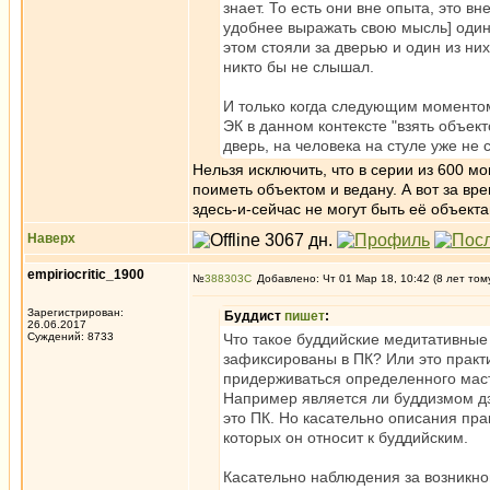
знает. То есть они вне опыта, это в
удобнее выражать свою мысль] один 
этом стояли за дверью и один из них
никто бы не слышал.
И только когда следующим моментом
ЭК в данном контексте "взять объект
дверь, на человека на стуле уже не
Нельзя исключить, что в серии из 600 мо
поиметь объектом и ведану. А вот за в
здесь-и-сейчас не могут быть её объекта
Наверх
empiriocritic_1900
№
388303
Добавлено: Чт 01 Мар 18, 10:42 (8 лет том
Зарегистрирован:
Буддист
пишет
:
26.06.2017
Суждений: 8733
Что такое буддийские медитативные
зафиксированы в ПК? Или это практи
придерживаться определенного масте
Например является ли буддизмом дзен
это ПК. Но касательно описания пра
которых он относит к буддийским.
Касательно наблюдения за возникно