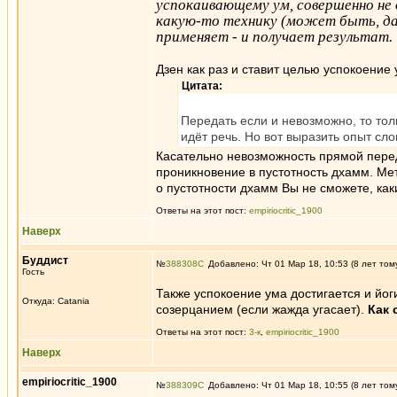
успокаивающему ум, совершенно не 
какую-то технику (может быть, да
применяет - и получает результат.
Дзен как раз и ставит целью успокоение
Цитата:
Передать если и невозможно, то тол
идёт речь. Но вот выразить опыт сл
Касательно невозможность прямой перед
проникновение в пустотность дхамм. Ме
о пустотности дхамм Вы не сможете, как
Ответы на этот пост:
empiriocritic_1900
Наверх
Буддист
№
388308
Добавлено: Чт 01 Мар 18, 10:53 (8 лет том
Гость
Также успокоение ума достигается и йо
Откуда: Catania
созерцанием (если жажда угасает).
Как 
Ответы на этот пост:
3-к
,
empiriocritic_1900
Наверх
empiriocritic_1900
№
388309
Добавлено: Чт 01 Мар 18, 10:55 (8 лет том