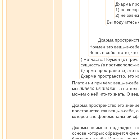
Дхарма про
1) не восп
2) не завис
Вы подучитесь 
Дхарма пространств
Ноумен это вещь-в-себе
Вещь-в-себе это то, что
( матчасть: Но́умен (от гр
сущность (в противоположн
Дхарма пространство, это н
Дхарма пространство, это н
Платон ни при чём: вещь-в-себе
ничего не знаем
мы
- а не тол
можем о ней что-то знать. О ве
Дхарма пространство это знание
пространство как вещь-в-себе, 
которое вне феноменальной сф
Дхармы не имеют подкладок - не
основе которых образуется фен
без вещи-в-себе. И отдельно от