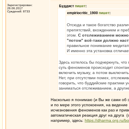
Зарегистрирован:
Буддист
пишет
:
26.06.2017
Суждений: 8733
empiriocritic_1900
пишет
:
Отсюда и такое богатство разл
препятствий, вхождением и пр
этом.
С отслеживанием можно 
"потом" всё-таки должно наст
правильное понимание медитатив
И именно эта установка отличае
Здесь хотелось бы подчеркнуть, что
суть феноменов происходит спонтан
включить музыку, а потом выключит
Нет, при отсутствии помех, отслежи
говорить, что буддийские практики
заниматься отслеживанием, а други
Насколько я понимаю (и Вы же сами об э
и по мере этого успокоения, на видени
исчезновения феноменов как раз и привод
автоматическая реакция друг на друга (
например, здесь:
https://dharma.org.ru/