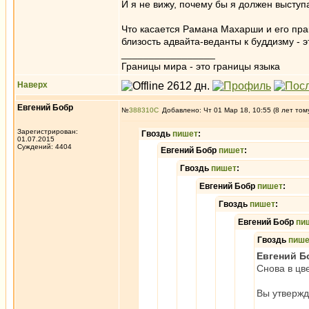
И я не вижу, почему бы я должен выступ
Что касается Рамана Махарши и его практ
близость адвайта-веданты к буддизму - 
_________________
Границы мира - это границы языка
Наверх
Евгений Бобр
№
388310
Добавлено: Чт 01 Мар 18, 10:55 (8 лет том
Зарегистрирован:
Гвоздь
пишет
:
01.07.2015
Суждений: 4404
Евгений Бобр
пишет
:
Гвоздь
пишет
:
Евгений Бобр
пишет
:
Гвоздь
пишет
:
Евгений Бобр
пи
Гвоздь
пише
Евгений Б
Снова в цв
Вы утвержд