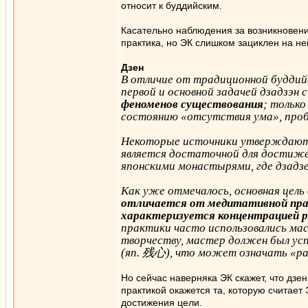
относит к буддийским.
Касательно наблюдения за возникновен
практика, но ЭК слишком зациклен на ней
Дзен
В отличие от традиционной буддий
первой и основной задачей дзадзэн
феноменов существования
; тольк
состоянию «отсутствия ума», про
Некоторые источники утверждают,
является достаточной для достиж
японскими монастырями, где дзадзе
Как уже отмечалось, основная цель 
отличается от медитативной пра
характеризуется концентрацией р
практики часто использовались мас
творчеству, мастер должен был усп
(яп. 残心), что может означать «ра
Но сейчас наверняка ЭК скажет, что дзе
практикой окажется та, которую считает
достижения цели.