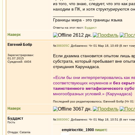
из того, что знаю, следует, что это как 
находим в ПК, и хотя структурируются он
_________________
Границы мира - это границы языка
Ответы на этот пост:
Буддист
Наверх
Евгений Бобр
№
388305
Добавлено: Чт 01 Мар 18, 10:49 (8 лет том
Зарегистрирован:
Если дхамма становится опытом лишь вре
01.07.2015
субстрата, который пребывает вне опыт
Суждений: 4404
отрицания Карунадаса.
«Если бы они интерпретировались как я
соответствующих ноуменов и
без скрыт
таинственного метафизического субс
многообразных условий.» (Карунадаса)
Последний раз редактировалось: Евгений Бобр (Чт 01 М
Наверх
Буддист
№
388306
Добавлено: Чт 01 Мар 18, 10:51 (8 лет том
Гость
empiriocritic_1900
пишет
:
Откуда: Catania