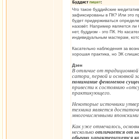
Буддист
пишет
:
Что такое буддийские медитати
зафиксированы в ПК? Или это пр
будет придерживаться определе
назовёт. Например является ли б
нет, буддизм - это ПК. Но касат
индивидуальным мастерам, кото
Касательно наблюдения за возн
хорошая практика, но ЭК слишко
Дзен
В отличие от традиционной
сатори, первой и основной 
понимание феноменов суще
привести к состоянию «отс
практикующего.
Некоторые источники утве
техника является достаточ
многочисленными японскими 
Как уже отмечалось, основна
несколько
отличается от м
обычно характеризуется ко