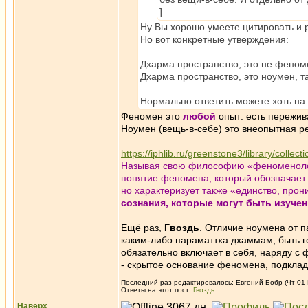
]
Ну Вы хорошо умеете цитировать и р
Но вот конкретные утверждения:
Дхарма пространство, это не феноме
Дхарма пространство, это ноумен, т
Нормально ответить можете хоть на 
Феномен это
любой
опыт: есть пережив
Ноумен (вещь-в-себе) это внеопытная ре
https://iphlib.ru/greenstone3/library/col
Называя свою философию «феноменолог
понятие феномена, который обозначает 
но характеризует также «единство, про
сознания, которые могут быть изуче
Ещё раз,
Гвоздь
. Отличие ноумена от п
каким-либо параматтха дхаммам, быть го
обязательно включает в себя, наряду с
- скрытое основание феномена, подклад
Последний раз редактировалось: Евгений Бобр (Чт 01 М
Ответы на этот пост:
Гвоздь
Наверх