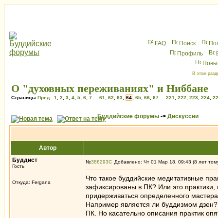
FAQ
Поиск
По
Профиль
Новы
В этом разд
О "духовных переживаниях" и Ниббане
Страницы
Пред.
1
,
2
,
3
,
4
,
5
,
6
,
7
...
61
,
62
,
63
,
64
,
65
,
66
,
67
...
221
,
222
,
223
,
224
,
2
Буддийские форумы
->
Дискуссии
Автор
Буддист
№
388293
Добавлено: Чт 01 Мар 18, 09:43 (8 лет том
Гость
Что такое буддийские медитативные пра
Откуда: Fergana
зафиксированы в ПК? Или это практики,
придерживаться определенного мастера,
Например является ли буддизмом дзен? Кт
ПК. Но касательно описания практик опя