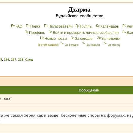
Дхарма
Буддийское сообщество
FAQ
Поиск
Пользователи
Группы
Календарь
Peг
Профиль
Войти и проверить личные сообщения
Вхo
Новые посты
За сегодня
За неделю
В этом разделе:
За сегодня
За неделю
За месяц
25
,
226
,
227
,
228
След.
Сообщение
у назад)
а же самая херня как и везде, бесконечные споры на форумах, из
)