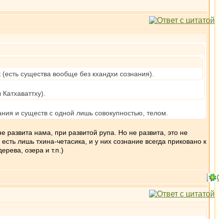
к (есть существа вообще без кхандхи сознания).
 Катхаваттху).
ания и существ с одной лишь совокупностью, телом.
е развита нама, при развитой рупа. Но не развита, это не
а есть лишь тхина-четасика, и у них сознание всегда приковано к
рева, озера и т.п.)