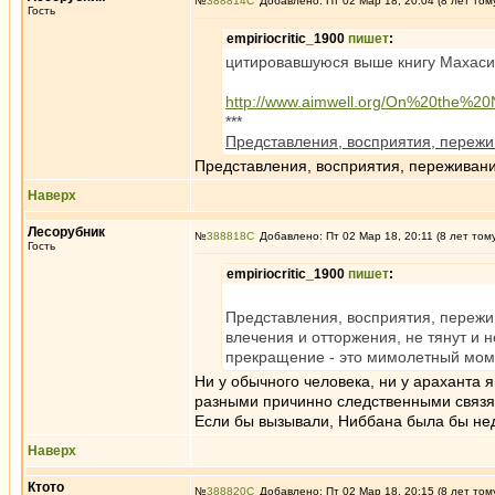
№
388814
Добавлено: Пт 02 Мар 18, 20:04 (8 лет том
Гость
empiriocritic_1900
пишет
:
цитировавшуюся выше книгу Махаси
http://www.aimwell.org/On%20the%2
***
Представления, восприятия, переж
Представления, восприятия, переживани
Наверх
Лесорубник
№
388818
Добавлено: Пт 02 Мар 18, 20:11 (8 лет том
Гость
empiriocritic_1900
пишет
:
Представления, восприятия, пережив
влечения и отторжения, не тянут и н
прекращение - это мимолетный моме
Ни у обычного человека, ни у араханта 
разными причинно следственными связя
Если бы вызывали, Ниббана была бы не
Наверх
Ктото
№
388820
Добавлено: Пт 02 Мар 18, 20:15 (8 лет том