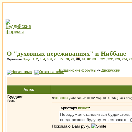
О "духовных переживаниях" и Ниббане
Страницы
Пред.
1
,
2
,
3
,
4
,
5
,
6
,
7
...
77
,
78
,
79
,
80
,
81
,
82
,
83
...
221
,
222
,
223
,
224
,
2
Буддийские форумы
->
Дискуссии
Автор
Буддист
№
388800
Добавлено: Пт 02 Мар 18, 18:56 (8 лет том
Гость
Аристарх
пишет
:
Передумал становиться буддистом, т
внедорожник буду путешествовать. )
Пожимаю Вам руку.