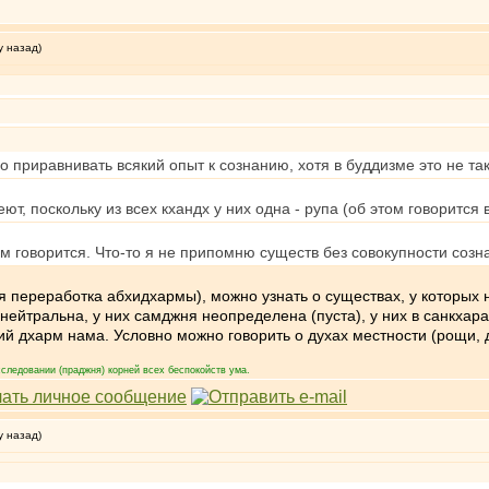
у назад)
о приравнивать всякий опыт к сознанию, хотя в буддизме это не та
ют, поскольку из всех кхандх у них одна - рупа (об этом говорится в
ом говорится. Что-то я не припомню существ без совокупности созн
я переработка абхидхармы), можно узнать о существах, у которых н
а нейтральна, у них самджня неопределена (пуста), у них в санкхар
 дхарм нама. Условно можно говорить о духах местности (рощи, де
следовании (праджня) корней всех беспокойств ума.
у назад)