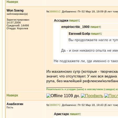
Наверх
Won Soeng
№
388801
Добавлено: Пт 02 Мар 18, 19:09 (8 лет том
заблокирован(а)
Зарегистрирован:
Ассаджи
пишет
:
14.07.2006
Суждений: 14466
empiriocritic_1900
пишет
:
Откуда: Королев
Евгений Бобр
пишет
:
Вы продолжаете нагло и туп
Да - и они никакого опыта не име
Не подскажете ли, где именно о так
Из махаянских сутр (которые - творческа
значит, что отсутствует. У них вся ведан
рупа, без малейшей рефлексии/колебаний
_________________
Решительность и усердие (шила) в невозмутимом (самадхи) ис
Наверх
Анабхогин
№
388807
Добавлено: Пт 02 Мар 18, 19:43 (8 лет том
Гость
Аристарх
пишет
: