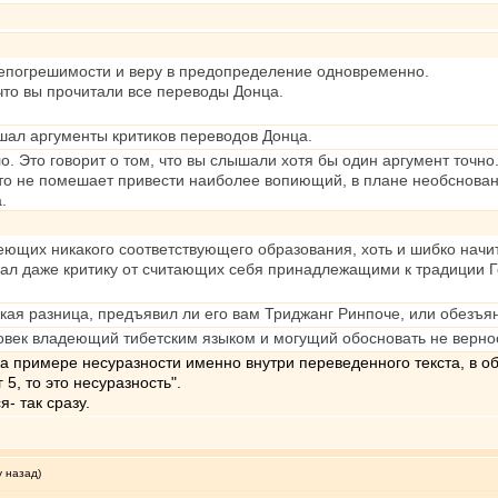
непогрешимости и веру в предопределение одновременно.
 что вы прочитали все переводы Донца.
ышал аргументы критиков переводов Донца.
. Это говорит о том, что вы слышали хотя бы один аргумент точно
что не помешает привести наиболее вопиющий, в плане необснован
.
еющих никакого соответствующего образования, хоть и шибко начи
л даже критику от считающих себя принадлежащими к традиции Гел
акая разница, предъявил ли его вам Триджанг Ринпоче, или обезъя
ловек владеющий тибетским языком и могущий обосновать не верно
 на примере несуразности именно внутри переведенного текста, в о
г 5, то это несуразность".
- так сразу.
у назад)