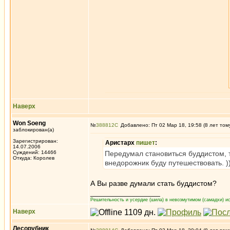
Наверх
Won Soeng
№
388812
Добавлено: Пт 02 Мар 18, 19:58 (8 лет том
заблокирован(а)
Зарегистрирован:
Аристарх
пишет
:
14.07.2006
Суждений: 14466
Передумал становиться буддистом, т
Откуда: Королев
внедорожник буду путешествовать. )
А Вы разве думали стать буддистом?
_________________
Решительность и усердие (шила) в невозмутимом (самадхи) ис
Наверх
Лесорубник