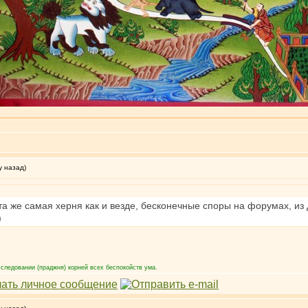
у назад)
а же самая херня как и везде, бесконечные споры на форумах, из
)
следовании (праджня) корней всех беспокойств ума.