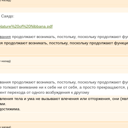
у назад)
 Саядо:
0Nature%20of%20Nibbana.pdf
ивания
продолжают возникать, постольку, поскольку продолжают фу
я продолжают возникать, постольку, поскольку продолжают функци
у назад)
ания продолжают возникать, постольку, поскольку продолжают фун
е толкают внимание ни к себе ни от себя, а просто прекращаются, 
нт перехода от одного возбуждения к другому
явления тела и ума не вызывают влечения или отторжения, они (яв
ми.
достижима.
у назад)