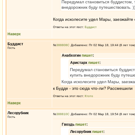
Передумал становиться буддистом, т
внедорожник буду путешествовать. )
Когда исколесите удел Мары, заезжайте 
Ответы на этот пост:
Буддист
Наверх
Буддист
№
388808
Добавлено: Пт 02 Мар 18, 19:44 (8 лет том
Гость
Анабхогин
пишет
:
Аристарх
пишет
:
Передумал становиться буддист
купить внедорожник буду путешес
Когда исколесите удел Мары, заезжа
к Будде - это сюда что-ли? Рассмешили
Ответы на этот пост:
Ктото
Наверх
Лесорубник
№
388810
Добавлено: Пт 02 Мар 18, 19:54 (8 лет том
Гость
Гвоздь
пишет
:
Лесорубник
пишет
: