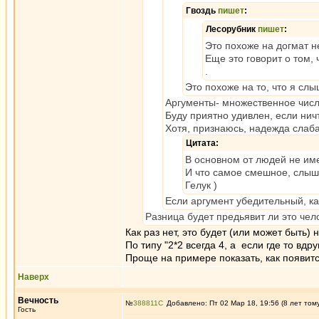
Гвоздь
пишет
:
Лесорубник
пишет
:
Это похоже на догмат 
Еще это говорит о том,
.
Это похоже на то, что я сл
Аргументы- множественное число
Буду приятно удивлен, если ни
Хотя, признаюсь, надежда слаба
Цитата:
В основном от людей не им
И что самое смешное, слыша
Гелук )
Если аргумент убедительный, к
Разница будет предьявит ли это че
Как раз нет, это будет (или может быть)
По типу "2*2 всегда 4, а если где то вдру
Проще на примере показать, как появится
Наверх
Вечность
№
388811
Добавлено: Пт 02 Мар 18, 19:56 (8 лет том
Гость