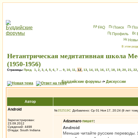
FAQ
Поиск
По
Профиль
Новы
В этом разд
Нетантрическая медитативная школа Meda
(1950-1956)
Страницы
Пред.
1
,
2
,
3
,
4
,
5
,
6
,
7
...
9
,
10
,
11
,
12
,
13
,
14
,
15
,
16
,
17
,
18
,
19
,
20
,
21
,
22
Буддийские форумы
->
Дискуссии
Автор
Android
№
352519
Добавлено: Ср 01 Ноя 17, 20:24 (9 лет том
Зарегистрирован:
Adzamaro
пишет
:
23.09.2012
Суждений: 4498
Android
Откуда: South Indiana
Меньше читайте русские переводы. Я