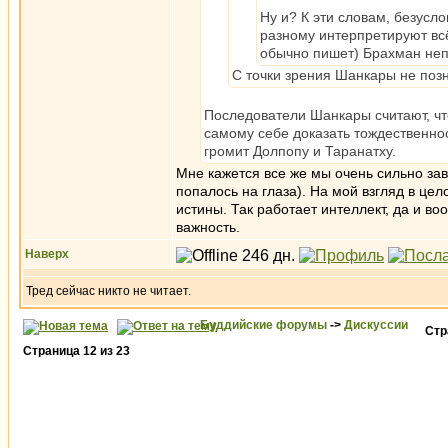
Ну и? К эти словам, безусл
разному интерпретируют всё
обычно пишет) Брахман неп
С точки зрения Шанкары не позн
Последователи Шанкары считают, что
самому себе доказать тождественно
громит Долпопу и Таранатху.
Мне кажется все же мы очень сильно зав
попалось на глаза). На мой взгляд в це
истины. Так работает интеллект, да и 
важность.
Наверх
Тред сейчас никто не читает.
Буддийские форумы
->
Дискуссии
Ст
Страница
12
из
23