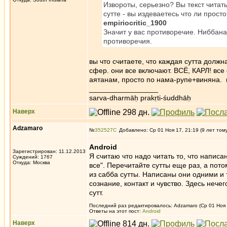
Извороты, серьезно? Вы текст читат
сутте - вы издеваетесь что ли просто
empiriocritic_1900
Значит у вас противоречие. Ниббан
противоречия.
вы что считаете, что каждая сутта долж
сфер. они все включают. ВСЁ, КАРЛ! все
аятанам, просто по нама-рупе+виняна. м
_________________
sarva-dharmāḥ prakṛti-śuddhāḥ
Наверх
Adzamaro
№
352527
Добавлено: Ср 01 Ноя 17, 21:19 (9 лет том
Android
Зарегистрирован: 11.12.2013
Я считаю что надо читать то, что напис
Суждений: 1767
Откуда: Москва
все". Перечитайте сутты еще раз, а пото
из сабба сутты. Написаны они одними и 
сознание, контакт и чувство. Здесь нече
сутт.
Последний раз редактировалось: Adzamaro (Ср 01 Ноя 1
Ответы на этот пост:
Android
Наверх