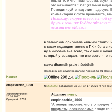
опыта" или что "глаз, форма, звуки,
это называется "Все" (кавычки видите
Помедитируйте над этим надосуге. 
комментарии к сутте прочитайте, та
Поэтому, скорее всего, в этой 
других лекциях Будды объяснят
лежит вне «Всего»
в палийском оригинале кавычки стоят? ч
с таким подходом можно в ПК и бога с ис
ну а ниббана вне всего, так о ней и нечег
который утверждает, что вне всего, что-т
_________________
sarva-dharmāḥ prakṛti-śuddhāḥ
Последний раз редактировалось: Android (Ср 01 Ноя 17,
Наверх
empiriocritic_1900
№
352520
Добавлено: Ср 01 Ноя 17, 20:25 (9 лет том
Зарегистрирован:
Adzamaro
пишет
:
26.06.2017
Суждений: 8733
empiriocritic_1900
"А теперь говорите, что это предмет
предметы, осознаваемые
в ходе кон