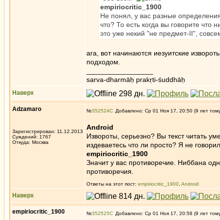
empiriocritic_1900
Не понял, у вас разные определения
что? То есть когда вы говорите что н
это уже некий "не предмет-II", совс
ага, вот начинаются иезуитские извороты
подходом.
_________________
sarva-dharmāḥ prakṛti-śuddhāḥ
Наверх
Adzamaro
№
352524
Добавлено: Ср 01 Ноя 17, 20:50 (9 лет том
Android
Зарегистрирован: 11.12.2013
Извороты, серьезно? Вы текст читать ум
Суждений: 1767
Откуда: Москва
издеваетесь что ли просто? Я не говорил
empiriocritic_1900
Значит у вас противоречие. Ниббана од
противоречия.
Ответы на этот пост:
empiriocritic_1900
,
Android
Наверх
empiriocritic_1900
№
352525
Добавлено: Ср 01 Ноя 17, 20:58 (9 лет том