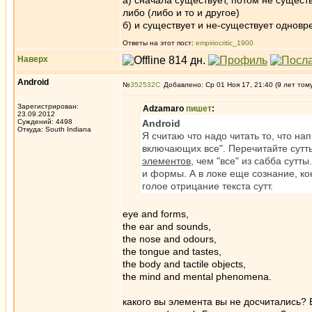
а) сначала существует, потом не сущест
либо (либо и то и другое)
б) и существует и не-существует однов
Ответы на этот пост:
empiriocritic_1900
Наверх
Android
№
352532
Добавлено: Ср 01 Ноя 17, 21:40 (9 лет том
Зарегистрирован:
Adzamaro
пишет
:
23.09.2012
Суждений: 4498
Android
Откуда: South Indiana
Я считаю что надо читать то, что на
включающих все". Перечитайте сутты
элементов
, чем "все" из сабба сутт
и формы. А в локе еще сознание, ко
голое отрицание текста сутт.
eye and forms,
the ear and sounds,
the nose and odours,
the tongue and tastes,
the body and tactile objects,
the mind and mental phenomena.
какого вы элемента вы не досчитались?