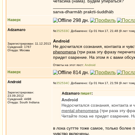
четасика (нама). Будем упираться?
_________________
sarva-dharmāḥ prakṛti-śuddhāḥ
Наверх
Adzamaro
№
352533
Добавлено: Ср 01 Ноя 17, 21:48 (9 лет том
Android
Зарегистрирован: 11.12.2013
Не досчитался сознания, контакта и чувс
Суждений: 1767
Откуда: Москва
phenomena
(три раза эту фразу перечит
придет озарение. На этом я с вами обс
Ответы на этот пост:
Android
Наверх
Android
№
352534
Добавлено: Ср 01 Ноя 17, 21:59 (9 лет том
Зарегистрирован:
Adzamaro
пишет
:
23.09.2012
Суждений: 4498
Android
Откуда: South Indiana
Недосчитался сознания, контакта и ч
mental phenomena
(три раза эту фр
Читайте пока не придет озарение. Н
в лока суттте тоже самое, только более 
чувство включены.