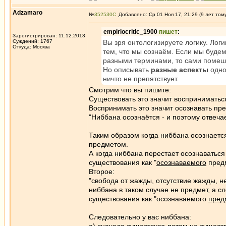
Adzamaro
№
352530
Добавлено: Ср 01 Ноя 17, 21:29 (9 лет том
empiriocritic_1900
пишет
:
Зарегистрирован: 11.12.2013
Суждений: 1767
Вы зря онтологизируете логику. Логи
Откуда: Москва
тем, что мы сознаём. Если мы буде
разными терминами, то сами помеш
Но описывать
разные аспекты
одно
ничто не препятствует.
Смотрим что вы пишите:
Существовать это значит восприниматьс
Воспринимать это значит осознавать пре
"Ниббана осознаётся - и поэтому отвеча
Таким образом когда ниббана осознается
предметом.
А когда ниббана перестает осознаваться
существования как "
осознаваемого
предм
Второе:
"свобода от жажды, отсутствие жажды, н
ниббана в таком случае не предмет, а с
существования как "осознаваемого
пред
Следовательно у вас ниббана: