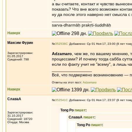
а вы считаете, контакт и чувство вынес
показать? Что вне всего возможен контак
ну да после этого наверно нет смысла с
_________________
sarva-dharmāḥ prakṛti-śuddhāḥ
Наверх
Максим Фурин
№
352538
Добавлено: Ср 01 Ноя 17, 23:00 (9 лет том
Зарегистрирован:
Adzamaro
, чем же, по вашему мнению, т
01.05.2017
процессами? И почему тогда сабба сутта 
Суждений: 798
если по факту учит не "всему", а лишь ч
_________________
Всё, что подвержено возникновению — 
Ответы на этот пост:
Adzamaro
Наверх
СлаваА
№
352541
Добавлено: Ср 01 Ноя 17, 23:37 (9 лет том
Tong Po
пишет
:
Зарегистрирован:
31.10.2017
СлаваА
пишет
:
Суждений: 18720
Откуда: Москва
Tong Po
пишет
: