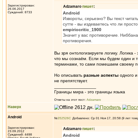
Зарегистрирован:
Adzamaro
пишет
:
26.06.2017
Суждений: 8733
Android
Извороты, серьезно? Вы текст читат
сутте - вы издеваетесь что ли просто
empiriocritic_1900
Значит у вас противоречие. Ниббан
противоречия.
Вы зря онтологизируете логику. Логика -
что мы сознаём. Если мы будем один и 
терминами, то сами помешаем своему п
Но описывать
разные аспекты
одного и
не препятствует.
_________________
Границы мира - это границы языка
Ответы на этот пост:
Adzamaro
Наверх
Android
№
352526
Добавлено: Ср 01 Ноя 17, 20:58 (9 лет том
Зарегистрирован:
Adzamaro
пишет
:
23.09.2012
Суждений: 4498
Android
Откуда: South Indiana