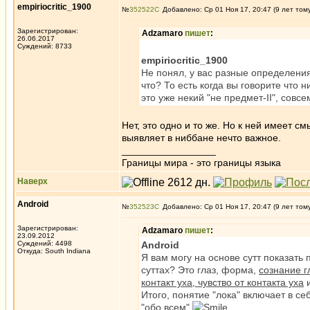
empiriocritic_1900
№
352522
Добавлено: Ср 01 Ноя 17, 20:47 (9 лет том
Зарегистрирован:
Adzamaro
пишет
:
26.06.2017
Суждений: 8733
empiriocritic_1900
Не понял, у вас разные определения
что? То есть когда вы говорите что н
это уже некий "не предмет-II", совс
Нет, это одно и то же. Но к ней имеет 
выявляет в ниббане нечто важное.
_________________
Границы мира - это границы языка
Наверх
Android
№
352523
Добавлено: Ср 01 Ноя 17, 20:47 (9 лет том
Зарегистрирован:
Adzamaro
пишет
:
23.09.2012
Суждений: 4498
Android
Откуда: South Indiana
Я вам могу на основе сутт показать 
суттах? Это глаз, форма,
сознание гл
контакт уха, чувство от контакта уха
и
Итого, понятие "лока" включает в с
"обо всем"