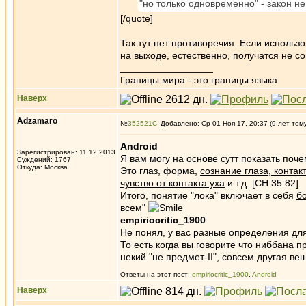
"но только одновременно" - закон не
[/quote]
Так тут нет противоречия. Если использ
на выходе, естественно, получатся не с
_________________
Границы мира - это границы языка
Наверх
Adzamaro
№
352521
Добавлено: Ср 01 Ноя 17, 20:37 (9 лет том
Android
Зарегистрирован: 11.12.2013
Я вам могу на основе сутт показать почем
Суждений: 1767
Откуда: Москва
Это глаз, форма,
сознание глаза, контакт
чувство от контакта уха
и т.д. [СН 35.82]
Итого, понятие "лока" включает в себя
б
всем"
empiriocritic_1900
Не понял, у вас разные определения для
То есть когда вы говорите что ниббана пр
некий "не предмет-II", совсем другая ве
Ответы на этот пост:
empiriocritic_1900
,
Android
Наверх