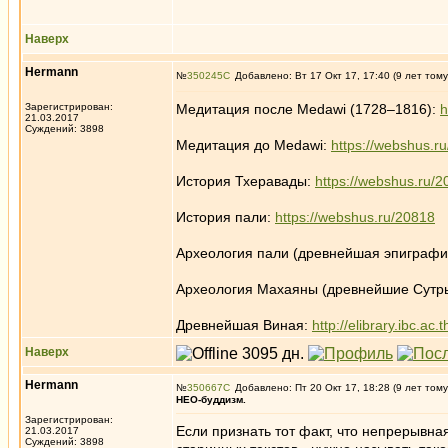
Наверх
Hermann
№
350245
Добавлено: Вт 17 Окт 17, 17:40 (9 лет тому
Зарегистрирован:
Медитация после Medawi (1728–1816):
h
21.03.2017
Суждений: 3898
Медитация до Medawi:
https://webshus.r
История Тхеравады:
https://webshus.ru/
История пали:
https://webshus.ru/20818
Археология пали (древнейшая эпиграфи
Археология Махаяны (древнейшие Сутр
Древнейшая Виная:
http://elibrary.ibc.a
Наверх
Hermann
№
350667
Добавлено: Пт 20 Окт 17, 18:28 (9 лет тому
НЕО-буддизм.
Зарегистрирован:
Если признать тот факт, что непрерывна
21.03.2017
Суждений: 3898