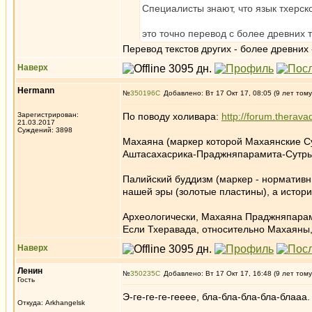
Специалисты знают, что язык тхерс
это точно перевод с более древних 
Перевод текстов других - более древних 
Наверх
Hermann
№
350196
Добавлено: Вт 17 Окт 17, 08:05 (9 лет тому
Зарегистрирован:
По поводу холивара:
http://forum.therav
21.03.2017
Суждений: 3898
Махаяна (маркер которой Махаянские С
Аштасахасрика-Праджняпарамита-Сутры.
Палийский буддизм (маркер - нормативн
нашей эры (золотые пластины), а истори
Археологически, Махаяна Праджняпарам
Если Тхеравада, относительно Махаяны, 
Наверх
Ленин
№
350235
Добавлено: Вт 17 Окт 17, 16:48 (9 лет тому
Гость
Э-ге-ге-ге-гееее, бла-бла-бла-бла-блааа.
Откуда: Arkhangelsk