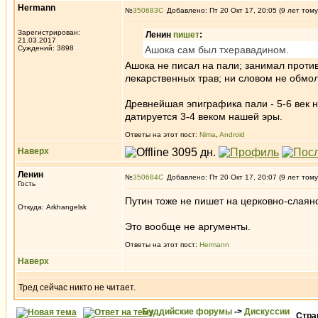
Hermann
№
350683
Добавлено: Пт 20 Окт 17, 20:05 (9 лет тому
Зарегистрирован:
Ленин
пишет
:
21.03.2017
Суждений: 3898
Ашока сам был тхеравадином.
Ашока не писал на пали; занимал прот
лекарственных трав; ни словом не обмол
Древнейшая эпиграфика пали - 5-6 век 
датируется 3-4 веком нашей эры.
Ответы на этот пост:
Nima
,
Android
Наверх
Ленин
№
350684
Добавлено: Пт 20 Окт 17, 20:07 (9 лет тому
Гость
Путин тоже не пишет на церковно-слаян
Откуда: Arkhangelsk
Это вообще не аргументы.
Ответы на этот пост:
Hermann
Наверх
Тред сейчас никто не читает.
Буддийские форумы
->
Дискуссии
Стр