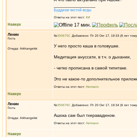
_________________
Буддизм чистой воды
Ответы на этот пост:
КИ
Наверх
Ленин
№
350675
Добавлено: Пт 20 Окт 17, 19:33 (9 лет тому
Гость
У него просто каша в головушке.
Откуда: Arkhangelsk
Медитация ануссати, в т.ч. о дыхании,
- четко прописана в самой типитаке.
Это не какое-то дополнительное прилож
Ответы на этот пост:
Hermann
Наверх
Ленин
№
350676
Добавлено: Пт 20 Окт 17, 19:34 (9 лет тому
Гость
Ашока сам был тхеравадином.
Откуда: Arkhangelsk
Ответы на этот пост:
Hermann
Наверх