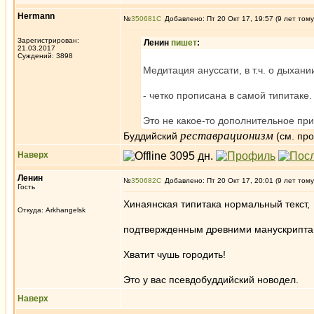
Hermann
№
350681
Добавлено: Пт 20 Окт 17, 19:57 (9 лет тому
Зарегистрирован:
Ленин
пишет
:
21.03.2017
Суждений: 3898
Медитация ануссати, в т.ч. о дыхани
- четко прописана в самой типитаке.
Это не какое-то дополнительное при
реставрационизм
Буддийский
(см. про
Наверх
Ленин
№
350682
Добавлено: Пт 20 Окт 17, 20:01 (9 лет тому
Гость
Хинаянская типитака нормальный текст,
Откуда: Arkhangelsk
подтвержденным древними манускрипт
Хватит чушь городить!
Это у вас псевдобуддийский новодел.
Наверх