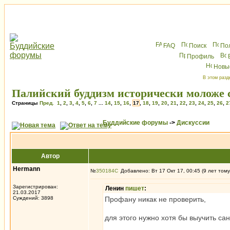
FAQ
Поиск
По
Профиль
Новы
В этом разд
Палийский буддизм исторически моложе 
Страницы
Пред.
1
,
2
,
3
,
4
,
5
,
6
,
7
...
14
,
15
,
16
,
17
,
18
,
19
,
20
,
21
,
22
,
23
,
24
,
25
,
26
,
2
Буддийские форумы
->
Дискуссии
Автор
Hermann
№
350184
Добавлено: Вт 17 Окт 17, 00:45 (9 лет тому
Зарегистрирован:
Ленин
пишет
:
21.03.2017
Суждений: 3898
Профану никак не проверить,
для этого нужно хотя бы выучить сан