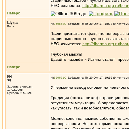
старинных текстов - нужно называть так
НЕО-язычество:
http://dharma.org.ru/boar
Наверх
Шукра
№
350668
Добавлено: Пт 20 Окт 17, 18:38 (9 лет тому
Гость
"Если признать тот факт, что непрерывн
старинных текстов - нужно называть так
НЕО-язычество:
http://dharma.org.ru/boar
Глубокая мысль!
Давайте назовём и Истина станет, прозр
Наверх
КИ
№
350671
Добавлено: Пт 20 Окт 17, 19:16 (9 лет тому
3Д
Зарегистрирован:
У Германна вывод основан на неявном ош
17.02.2005
Суждений: 52226
Традиция (школа, никая) в традиционно
отсутствием медитации. А определяетс
как угасать, так и возобновляться, обнов
Можно, конечно, помимо собственно шко
непрерывности. Но, этот термин неканон
лестницы". Он может быть важным и сущ