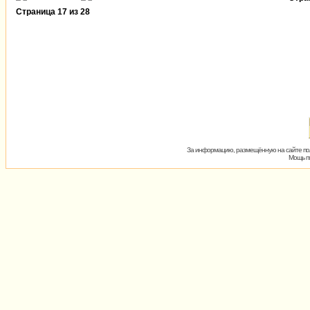
Страница
17
из
28
За информацию, размещённую на сайте пол
Мощь пх