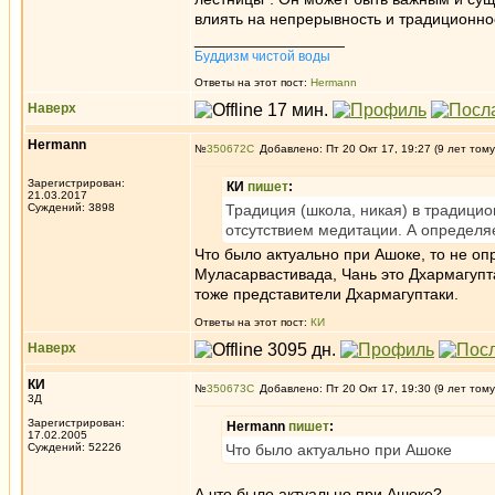
влиять на непрерывность и традиционно
_________________
Буддизм чистой воды
Ответы на этот пост:
Hermann
Наверх
Hermann
№
350672
Добавлено: Пт 20 Окт 17, 19:27 (9 лет тому
Зарегистрирован:
КИ
пишет
:
21.03.2017
Суждений: 3898
Традиция (школа, никая) в традицио
отсутствием медитации. А определ
Что было актуально при Ашоке, то не о
Муласарвастивада, Чань это Дхармагупт
тоже представители Дхармагуптаки.
Ответы на этот пост:
КИ
Наверх
КИ
№
350673
Добавлено: Пт 20 Окт 17, 19:30 (9 лет тому
3Д
Зарегистрирован:
Hermann
пишет
:
17.02.2005
Суждений: 52226
Что было актуально при Ашоке
А что было актуально при Ашоке?