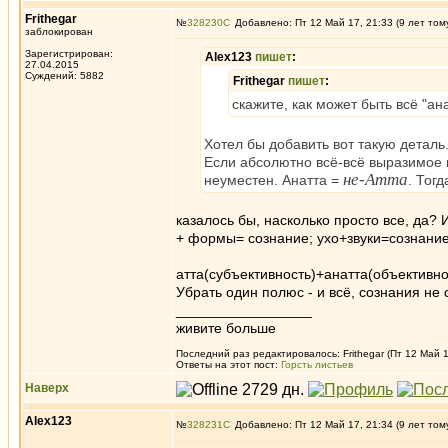
Frithegar
№
328230
Добавлено: Пт 12 Май 17, 21:33 (9 лет том
заблокирован
Зарегистрирован:
Alex123
пишет
:
27.04.2015
Суждений: 5882
Frithegar
пишет
:
скажите, как может быть всё "ана
Хотел бы добавить вот такую деталь
Если абсолютно всё-всё выразимое 
не-Атта
неуместен. Анатта =
. Тогд
казалось бы, насколько просто все, да? 
+ формы= сознание; ухо+звуки=сознани
атта(субъективность)+анатта(объективн
Убрать один полюс - и всё, сознания не 
_________________
живите больше
Последний раз редактировалось: Frithegar (Пт 12 Май 1
Ответы на этот пост:
Горсть листьев
Наверх
Alex123
№
328231
Добавлено: Пт 12 Май 17, 21:34 (9 лет том