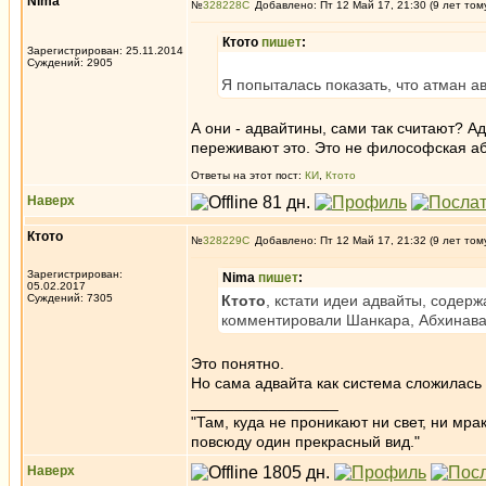
Nima
№
328228
Добавлено: Пт 12 Май 17, 21:30 (9 лет том
Ктото
пишет
:
Зарегистрирован: 25.11.2014
Суждений: 2905
Я попыталась показать, что атман а
А они - адвайтины, сами так считают? 
переживают это. Это не философская аб
Ответы на этот пост:
КИ
,
Ктото
Наверх
Ктото
№
328229
Добавлено: Пт 12 Май 17, 21:32 (9 лет том
Зарегистрирован:
Nima
пишет
:
05.02.2017
Суждений: 7305
Ктото
, кстати идеи адвайты, содер
комментировали Шанкара, Абхинава
Это понятно.
Но сама адвайта как система сложилась
_________________
"Там, куда не проникают ни свет, ни мрак
повсюду один прекрасный вид."
Наверх