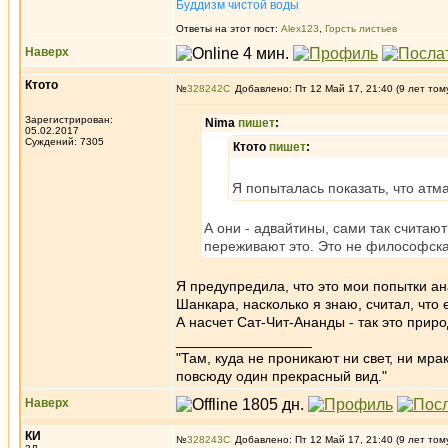
Буддизм чистой воды
Ответы на этот пост:
Alex123
,
Горсть листьев
Наверх
Ктото
№
328242
Добавлено: Пт 12 Май 17, 21:40 (9 лет том
Зарегистрирован:
Nima
пишет
:
05.02.2017
Суждений: 7305
Ктото
пишет
:
Я попыталась показать, что атм
А они - адвайтины, сами так счита
переживают это. Это не философская
Я предупредила, что это мои попытки а
Шанкара, насколько я знаю, считал, что
А насчет Сат-Чит-Ананды - так это прир
_________________
"Там, куда не проникают ни свет, ни мрак
повсюду один прекрасный вид."
Наверх
КИ
№
328243
Добавлено: Пт 12 Май 17, 21:40 (9 лет том