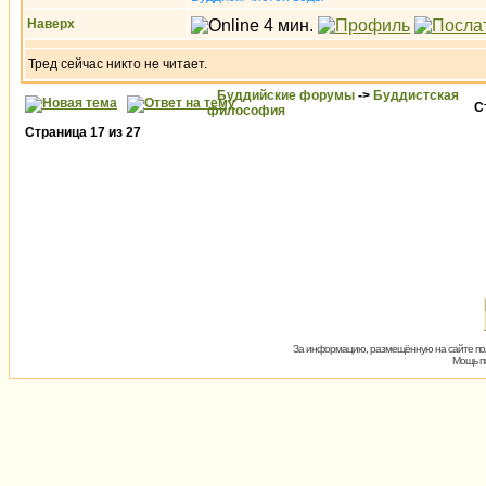
Наверх
Тред сейчас никто не читает.
Буддийские форумы
->
Буддистская
С
философия
Страница
17
из
27
За информацию, размещённую на сайте пол
Мощь пх