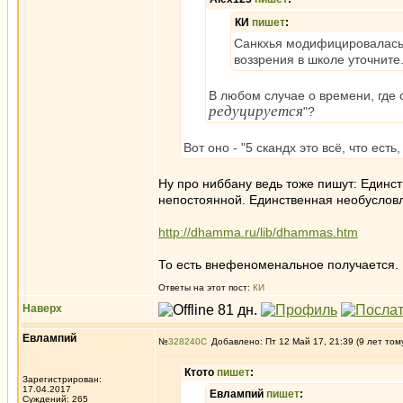
КИ
пишет
:
Санкхья модифицировалась 
воззрения в школе уточните
В любом случае о времени, где
редуцируется
"?
Вот оно - "5 скандх это всё, что есть
Ну про ниббану ведь тоже пишут: Един
непостоянной. Единственная необуслов
http://dhamma.ru/lib/dhammas.htm
То есть внефеноменальное получается.
Ответы на этот пост:
КИ
Наверх
Евлампий
№
328240
Добавлено: Пт 12 Май 17, 21:39 (9 лет том
Ктото
пишет
:
Зарегистрирован:
17.04.2017
Евлампий
пишет
:
Суждений: 265