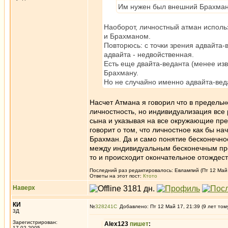
Им нужен был внешний Брахман.
Наоборот, личностный атман исполь
и Брахманом.
Повторюсь: с точки зрения адвайта-
адвайта - недвойственная.
Есть еще двайта-веданта (менее изв
Брахману.
Но не случайно именно адвайта-вед
Насчет Атмана я говорил что в предель
личностность, но индивидуализация все 
сына и указывая на все окружающие пред
говорит о том, что личностное как бы на
Брахман. Да и само понятие бесконечнос
между индивидуальным бесконечным пр
то и происходит окончательное отождеств
Последний раз редактировалось: Евлампий (Пт 12 Май 1
Ответы на этот пост:
Ктото
Наверх
КИ
№
328241
Добавлено: Пт 12 Май 17, 21:39 (9 лет том
3Д
Зарегистрирован:
Alex123
пишет
:
17.02.2005