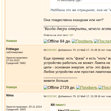
А ниббана где?
Ниббана это же отрицание, она не "
Она тождествена кхандхам или нет?
_________________
Когда двери открыты, нечего лезть
"
Ответы на этот пост:
КИ
Наверх
Frithegar
№
328236
Добавлено: Пт 12 Май 17, 21:36 (9 лет том
заблокирован
Зарегистрирован:
Еще пример: есть "фаза" и есть "ноль" в
27.04.2015
устройство работать не может. Лампа не 
Суждений: 5882
цепи - основная энергия. атта- это фаза
Любое устройство или простая лампочка,
_________________
живите больше
Наверх
Nima
№
328239
Добавлено: Пт 12 Май 17, 21:39 (9 лет том
КИ
пишет
:
Зарегистрирован: 25.11.2014
Суждений: 2905
Alex123
пишет
: