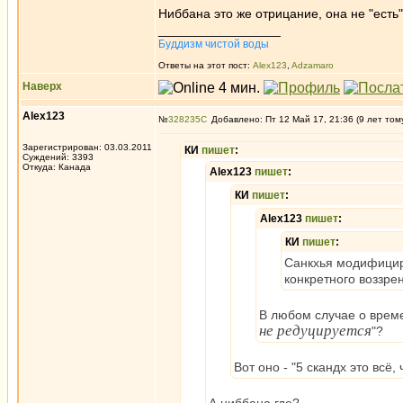
Ниббана это же отрицание, она не "ест
_________________
Буддизм чистой воды
Ответы на этот пост:
Alex123
,
Adzamaro
Наверх
Alex123
№
328235
Добавлено: Пт 12 Май 17, 21:36 (9 лет том
Зарегистрирован: 03.03.2011
КИ
пишет
:
Суждений: 3393
Откуда: Канада
Alex123
пишет
:
КИ
пишет
:
Alex123
пишет
:
КИ
пишет
:
Санкхья модифицир
конкретного воззре
В любом случае о време
не редуцируется
"?
Вот оно - "5 скандх это всё,