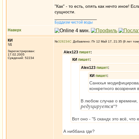
"Как" - то есть, опять как нечто иное! Е
сущности.
_________________
Буддизм чистой воды
Наверх
КИ
№
328234
Добавлено: Пт 12 Май 17, 21:35 (9 лет том
3Д
Зарегистрирован:
Alex123
пишет
:
17.02.2005
Суждений: 52234
КИ
пишет
:
Alex123
пишет
:
КИ
пишет
:
Санкхья модифицировал
конкретного воззрения 
В любом случае о времени, 
редуцируется
"?
Вот оно - "5 скандх это всё, что 
А ниббана где?