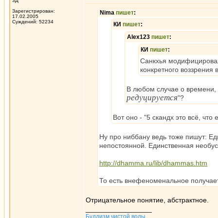
3Д
Зарегистрирован:
Nima
пишет
:
17.02.2005
Суждений: 52234
КИ
пишет
:
Alex123
пишет
:
КИ
пишет
:
Санкхья модифицировал
конкретного воззрения 
В любом случае о времени, 
редуцируется
"?
Вот оно - "5 скандх это всё, что 
Ну про ниббану ведь тоже пишут: Е
непостоянной. Единственная необу
http://dhamma.ru/lib/dhammas.htm
То есть внефеноменальное получае
Отрицательное понятие, абстрактное.
_________________
Буддизм чистой воды