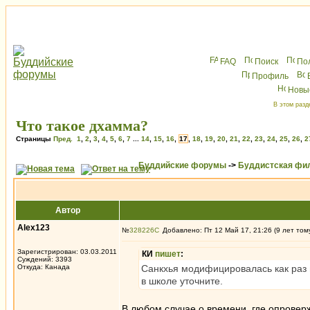
FAQ
Поиск
По
Профиль
Новы
В этом разд
Что такое дхамма?
Страницы
Пред.
1
,
2
,
3
,
4
,
5
,
6
,
7
...
14
,
15
,
16
,
17
,
18
,
19
,
20
,
21
,
22
,
23
,
24
,
25
,
26
,
2
Буддийские форумы
->
Буддистская фи
Автор
Alex123
№
328226
Добавлено: Пт 12 Май 17, 21:26 (9 лет том
Зарегистрирован: 03.03.2011
КИ
пишет
:
Суждений: 3393
Откуда: Канада
Санкхья модифицировалась как раз 
в школе уточните.
В любом случае о времени, где опровер