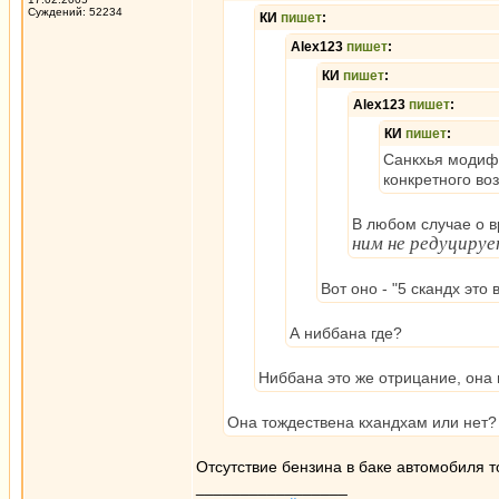
Суждений: 52234
КИ
пишет
:
Alex123
пишет
:
КИ
пишет
:
Alex123
пишет
:
КИ
пишет
:
Санкхья модифи
конкретного во
В любом случае о в
ним не редуциру
Вот оно - "5 скандх это 
А ниббана где?
Ниббана это же отрицание, она 
Она тождествена кхандхам или нет?
Отсутствие бензина в баке автомобиля 
_________________