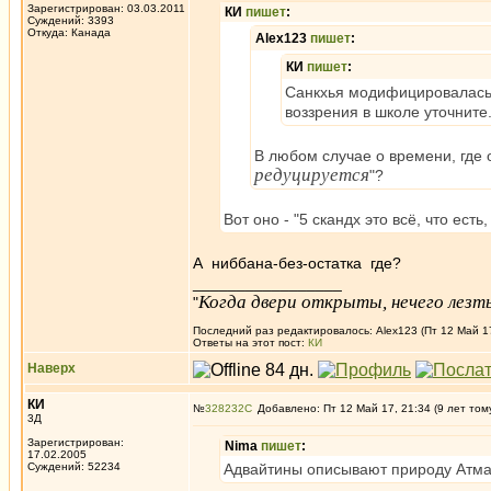
Зарегистрирован: 03.03.2011
КИ
пишет
:
Суждений: 3393
Откуда: Канада
Alex123
пишет
:
КИ
пишет
:
Санкхья модифицировалась 
воззрения в школе уточните
В любом случае о времени, где
редуцируется
"?
Вот оно - "5 скандх это всё, что есть
А ниббана-без-остатка где?
_________________
Когда двери открыты, нечего лезть
"
Последний раз редактировалось: Alex123 (Пт 12 Май 17
Ответы на этот пост:
КИ
Наверх
КИ
№
328232
Добавлено: Пт 12 Май 17, 21:34 (9 лет том
3Д
Зарегистрирован:
Nima
пишет
:
17.02.2005
Суждений: 52234
Адвайтины описывают природу Атма