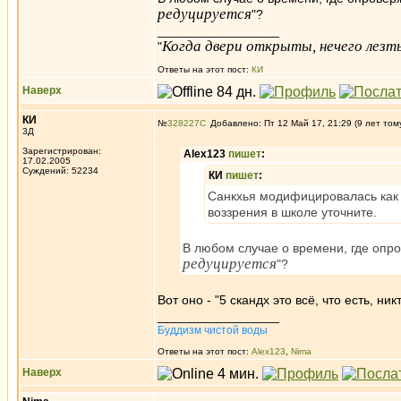
редуцируется
"?
_________________
Когда двери открыты, нечего лезть
"
Ответы на этот пост:
КИ
Наверх
КИ
№
328227
Добавлено: Пт 12 Май 17, 21:29 (9 лет том
3Д
Зарегистрирован:
Alex123
пишет
:
17.02.2005
Суждений: 52234
КИ
пишет
:
Санкхья модифицировалась как 
воззрения в школе уточните.
В любом случае о времени, где опр
редуцируется
"?
Вот оно - "5 скандх это всё, что есть, ни
_________________
Буддизм чистой воды
Ответы на этот пост:
Alex123
,
Nima
Наверх