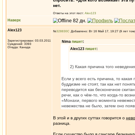
спросить: «Для кого возникает эта пу
нет.
Ответы на этот пост:
Alex123
Наверх
Alex123
№
328830
Добавлено: Вт 16 Май 17, 19:27 (9 лет том
Зарегистрирован: 03.03.2011
Nima
пишет
:
Суждений: 3393
Откуда: Канада
Alex123
пишет
:
2) Какая причина того неведени
Если у всего есть причина, то кака
буддизме не стоят, так как нет пон
переводится как бесконечное скитан
речи, как о чём-то, что когда-то воз
«Монахи, первого момента невежест
невежества не было, затем оно появ
В этой и в других суттах говорится о
нево
разница.
Если существо было в сансаре безначала