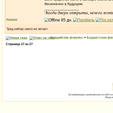
бесконечно в будущем.
_________________
Когда двери открыты, нечего лезть
"
Наверх
Тред сейчас никто не читает.
Буддийские форумы
->
Буддистская фи
Страница
27
из
27
За информацию, размещённую на сайте пол
Мощь пх