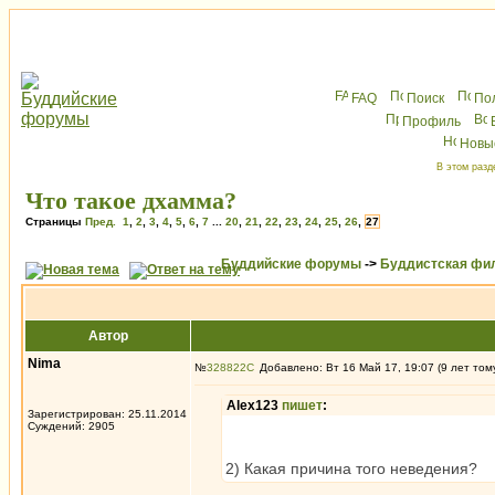
FAQ
Поиск
По
Профиль
Новы
В этом разд
Что такое дхамма?
Страницы
Пред.
1
,
2
,
3
,
4
,
5
,
6
,
7
...
20
,
21
,
22
,
23
,
24
,
25
,
26
,
27
Буддийские форумы
->
Буддистская фи
Автор
Nima
№
328822
Добавлено: Вт 16 Май 17, 19:07 (9 лет том
Alex123
пишет
:
Зарегистрирован: 25.11.2014
Суждений: 2905
2) Какая причина того неведения?