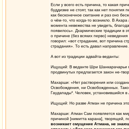
Если у всего есть причина, то какая пр
буддизме не стоят, так как нет понятия
как бесконечное скитание и раз оно беск
о чём-то, что когда-то возникло. В Ахара
момента невежества не увидеть, благод
появилось». Дхармические традиции в эт
о причине (без всяких перво) неведения 
говорил: «вот страдание, вот причина с
страдания». То есть давал направление.
А вот из традиции адвайта-веданты:
Ищущий: В веданте Шри Шанкарачарьи п
продвинутых пред­лагается закон не-тво
Махарши: «Нет растворения или создани
Освобож­дения, ни Освобожденных. Тако
Гаудапады*. Человек, установившийся в 
Ищущий: Но разве Атман не причина это
Махарши: Атман Сам появляется как ми
причиной [ни­митта карана], творящей,
возникает смущение Ат­мана, не знаю