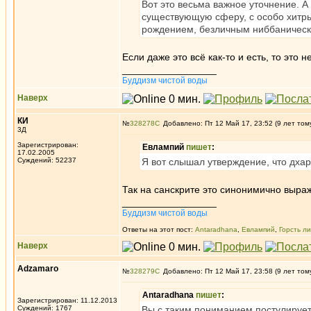
Вот это весьма важное уточнение. А
существующую сферу, с особо хитр
рождением, безличным ниббаническ
Если даже это всё как-то и есть, то это 
_________________
Буддизм чистой воды
Наверх
КИ
№
328278
Добавлено: Пт 12 Май 17, 23:52 (9 лет том
3Д
Зарегистрирован:
Евлампий
пишет
:
17.02.2005
Суждений: 52237
Я вот слышал утверждение, что дха
Так на санскрите это синонимично выраж
_________________
Буддизм чистой воды
Ответы на этот пост:
Antaradhana
,
Евлампий
,
Горсть л
Наверх
Adzamaro
№
328279
Добавлено: Пт 12 Май 17, 23:58 (9 лет том
Antaradhana
пишет
:
Зарегистрирован: 11.12.2013
Суждений: 1767
Вы с таким пониманием постулируе