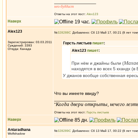
_________________
нео-буддист
Ответы на этот пост:
Alex123
Наверх
Alex123
№
328288
Добавлено: Сб 13 Май 17, 00:21 (9 лет том
Зарегистрирован: 03.03.2011
Горсть листьев
пишет
:
Суждений: 3393
Откуда: Канада
Alex123
пишет
:
Махав
При нём и джайны были (
находятся в во всех 5 кхандх (в
У джанов вообще собственная ересь,
Что вы имеете ввиду?
_________________
Когда двери открыты, нечего лезть
"
Ответы на этот пост:
Горсть листьев
Наверх
Antaradhana
№
328289
Добавлено: Сб 13 Май 17, 00:22 (9 лет том
Wolfshadow