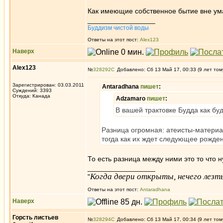
Как имеющие собственное бытие вне ума
_________________
Буддизм чистой воды
Ответы на этот пост:
Alex123
Наверх
Alex123
№
328292
Добавлено: Сб 13 Май 17, 00:33 (9 лет том
Зарегистрирован: 03.03.2011
Antaradhana
пишет
:
Суждений: 3393
Откуда: Канада
Adzamaro
пишет
:
В вашей трактовке Будда как бу
Разница огромная: атеисты-материа
тогда как их ждет следующее рожде
То есть разница между ними это то что 
_________________
Когда двери открыты, нечего лезть
"
Ответы на этот пост:
Antaradhana
Наверх
Горсть листьев
№
328294
Добавлено: Сб 13 Май 17, 00:34 (9 лет том