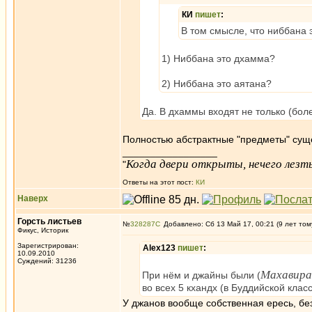
КИ
пишет
:
В том смысле, что ниббана эт
1) Ниббана это дхамма?
2) Ниббана это аятана?
Да. В дхаммы входят не только (бо
Полностью абстрактные "предметы" сущ
_________________
Когда двери открыты, нечего лезть
"
Ответы на этот пост:
КИ
Наверх
Горсть листьев
№
328287
Добавлено: Сб 13 Май 17, 00:21 (9 лет том
Фикус, Историк
Зарегистрирован:
Alex123
пишет
:
10.09.2010
Суждений: 31236
Махавира
При нём и джайны были (
во всех 5 кхандх (в Буддийской клас
У джанов вообще собственная ересь, без