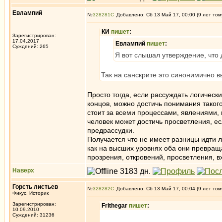
Евлампий
№
328281
Добавлено: Сб 13 Май 17, 00:00 (9 лет том
КИ
пишет
:
Зарегистрирован:
17.04.2017
Евлампий
пишет
:
Суждений: 265
Я вот слышал утверждение, что
Так на санскрите это синонимично в
Просто тогда, если рассуждать логическ
концов, можно достичь понимания такого,
стоит за всеми процессами, явлениями, 
человек может достичь просветления, ес
предрассудки.
Получается что не имеет разницы идти л
как на высших уровнях оба они превраща
прозрения, откровений, просветления, в
Наверх
Горсть листьев
№
328282
Добавлено: Сб 13 Май 17, 00:04 (9 лет том
Фикус, Историк
Зарегистрирован:
Frithegar
пишет
:
10.09.2010
Суждений: 31236