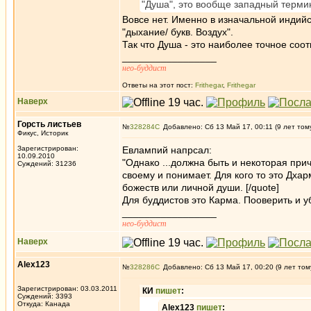
"Душа", это вообще западный терми
Вовсе нет. Именно в изначальной индийск
"дыхание/ букв. Воздух".
Так что Душа - это наиболее точное соо
_________________
нео-буддист
Ответы на этот пост:
Frithegar
,
Frithegar
Наверх
Горсть листьев
№
328284
Добавлено: Сб 13 Май 17, 00:11 (9 лет том
Фикус, Историк
Зарегистрирован:
Евлампий напрсал:
10.09.2010
"Однако ...должна быть и некоторая при
Суждений: 31236
своему и понимает. Для кого то это Дхар
божеств или личной души. [/quote]
Для буддистов это Карма. Пооверить и у
_________________
нео-буддист
Наверх
Alex123
№
328286
Добавлено: Сб 13 Май 17, 00:20 (9 лет том
Зарегистрирован: 03.03.2011
КИ
пишет
:
Суждений: 3393
Откуда: Канада
Alex123
пишет
: