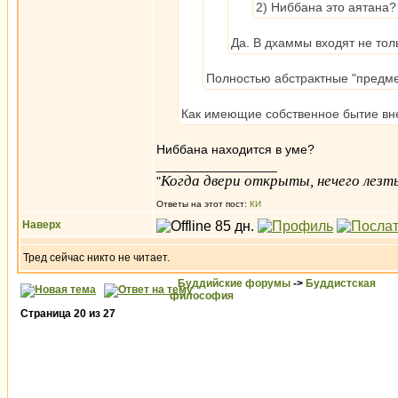
2) Ниббана это аятана?
Да. В дхаммы входят не тол
Полностью абстрактные "предм
Как имеющие собственное бытие вне 
Ниббана находится в уме?
_________________
Когда двери открыты, нечего лезть
"
Ответы на этот пост:
КИ
Наверх
Тред сейчас никто не читает.
Буддийские форумы
->
Буддистская
философия
Страница
20
из
27