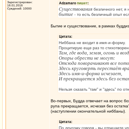
Зарегистрирован:
Adzamaro
пишет
:
16.01.2016
Существования
Суждений: 10000
безличного нет, я 
бытие
- то есть безличный опыт есл
Бытие и существование, в рамках будди
Цитата:
Ниббана не входит в имя-и-форму.
Процитирую еще раз то стихотворен
Там, где вода, земля, огонь и воз
Опоры обрести не могут:
Отсюда поворачивают все пото
Здесь круговерть перестаёт вр
Здесь имя-и-форма исчезает,
И прекращается здесь без оста
Нельзя сказать "там" и "здесь" по 
Во-первых, Будда отвечает на вопрос бож
рупа прекращается, исчезая без остатка?
(наступлении окончательной ниббаны).
Цитата:
По другому говоря - вы отрицаете чт