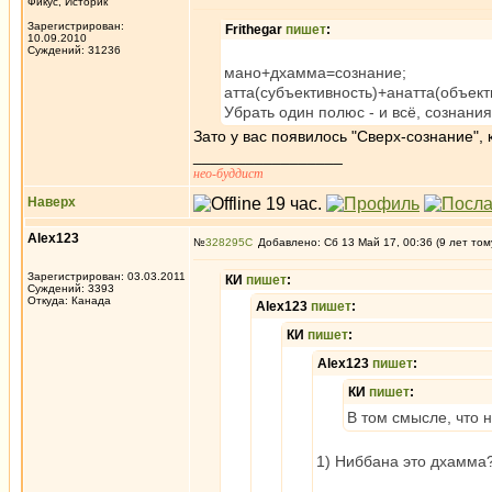
Фикус, Историк
Зарегистрирован:
Frithegar
пишет
:
10.09.2010
Суждений: 31236
мано+дхамма=сознание;
атта(субъективность)+анатта(объек
Убрать один полюс - и всё, сознания
Зато у вас появилось "Сверх-сознание",
_________________
нео-буддист
Наверх
Alex123
№
328295
Добавлено: Сб 13 Май 17, 00:36 (9 лет том
Зарегистрирован: 03.03.2011
КИ
пишет
:
Суждений: 3393
Откуда: Канада
Alex123
пишет
:
КИ
пишет
:
Alex123
пишет
:
КИ
пишет
:
В том смысле, что ни
1) Ниббана это дхамма