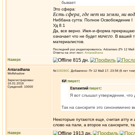
бывает.
Это сфера:
Есть сфера, где нет ни земли, ни вод
Ниббана сутта: Полное Освобождение I
Уд 8.1
Да, все верно. Имя-и-форма прекращаютс
ничего
означает что не будет
. В вашей 
материалистов.
Последний раз редактировалось: Adzamaro (Пт 12 Май 1
Ответы на этот пост:
Antaradhana
Наверх
Antaradhana
№
328280
Добавлено: Пт 12 Май 17, 23:58 (9 лет том
Wolfshadow
Зарегистрирован:
КИ
пишет
:
16.01.2016
Суждений: 10000
Евлампий
пишет
:
Я вот слышал утверждение, что
Так на санскрите это синонимично в
Некоторые путаются еще, считая атту и 
слово на пали, а второе на санскрите, та
Наверх