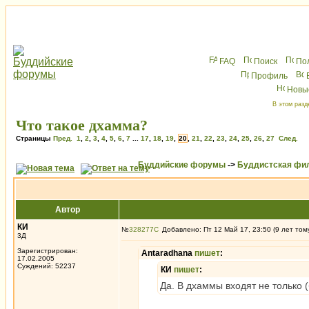
FAQ
Поиск
По
Профиль
Новы
В этом разд
Что такое дхамма?
Страницы
Пред.
1
,
2
,
3
,
4
,
5
,
6
,
7
...
17
,
18
,
19
,
20
,
21
,
22
,
23
,
24
,
25
,
26
,
27
След.
Буддийские форумы
->
Буддистская фи
Автор
КИ
№
328277
Добавлено: Пт 12 Май 17, 23:50 (9 лет том
3Д
Зарегистрирован:
Antaradhana
пишет
:
17.02.2005
Суждений: 52237
КИ
пишет
:
Да. В дхаммы входят не только 