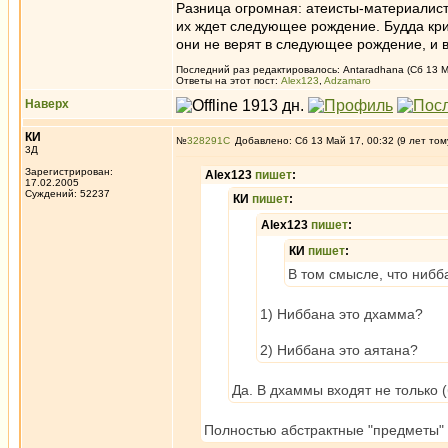
Разница огромная: атеисты-материалисты
их ждет следующее рождение. Будда кри
они не верят в следующее рождение, и 
Последний раз редактировалось: Antaradhana (Сб 13 Ма
Ответы на этот пост:
Alex123
,
Adzamaro
Наверх
КИ
№
328291
Добавлено: Сб 13 Май 17, 00:32 (9 лет том
3Д
Зарегистрирован:
Alex123
пишет
:
17.02.2005
Суждений: 52237
КИ
пишет
:
Alex123
пишет
:
КИ
пишет
:
В том смысле, что ниббан
1) Ниббана это дхамма?
2) Ниббана это аятана?
Да. В дхаммы входят не только 
Полностью абстрактные "предметы"