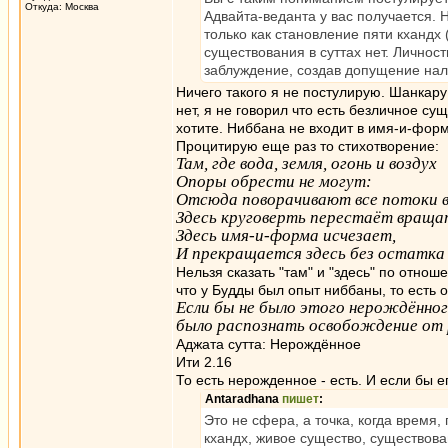
Откуда: Москва
Адвайта-веданта у вас получается. 
только как становление пяти кхандх 
существования в суттах нет. Личнос
заблуждение, создав допущение нал
Ничего такого я не постулирую. Шанкар
нет, я не говорил что есть безличное су
хотите. Ниббана не входит в имя-и-форм
Процитирую еще раз то стихотворение:
Там, где вода, земля, огонь и воздух
Опоры обрести не могут:
Отсюда поворачивают все потоки в
Здесь круговерть перестаёт враща
Здесь имя-и-форма исчезает,
И прекращается здесь без остатка
Нельзя сказать "там" и "здесь" по отно
что у Будды был опыт ниббаны, то есть о
Если бы не было этого нерождённог
было распознать освобождение от 
Аджата сутта: Нерождённое
Ити 2.16
То есть нерожденное - есть. И если бы 
Antaradhana
пишет
:
Это не сфера, а точка, когда время
кхандх, живое существо, существова