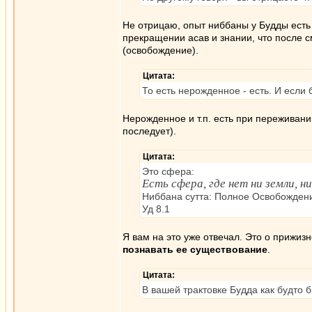
Не отрицаю, опыт ниббаны у Будды есть 
прекращении асав и знании, что после с
(освобождение).
Цитата:
То есть нерожденное - есть. И если
Нерожденное и т.п. есть при переживан
последует).
Цитата:
Это сфера:
Есть сфера, где нет ни земли, ни
Ниббана сутта: Полное Освобождени
Уд 8.1
Я вам на это уже отвечал. Это о прижи
познавать ее существование
.
Цитата:
В вашей трактовке Будда как будто 