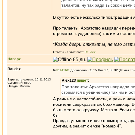
талантов, ну так ради высокой цели с
В суттах есть несколько типов/градаци
Про таланты: Архатство наврядли переде
стремятся к уеденению) так им и остане
_________________
Когда двери открыты, нечего лезть
"
Ответы на этот пост:
Raudex
Наверх
Raudex
№
311416
Добавлено: Ср 25 Янв 17, 08:32 (10 лет то
Зарегистрирован: 16.11.2013
Alex123
пишет
:
Суждений: 5829
Откуда: Москва
Про таланты: Архатство наврядли пе
стремятся к уединению) так им и ос
А речь не о неспособности, а речь о н
носителя сверхразвитых брахмавихар. В
быть место альтруизму. Метта ж. Если ес
бы.
Правда тут можно иначе посмотреть, ар
другим, а значит он уже "номер 4".