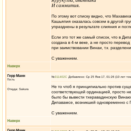
Курукулла, авантака
И саммития.
По этому вот списку видно, что Махавих
Кашьяпия оказалась совсем в другой гру
упразднены в результате слияния и погл
Если это тот же самый список, что в Ди
создана в 4-м веке, а не просто перево
при заимствовании Винаи, т.к. разделен
С уважением.
Наверх
Герр Манн
№
311402
Добавлено: Ср 25 Янв 17, 01:26 (10 лет то
Гость
Не то чтоб я принципиально против суще
Откуда: Sakura
соответствующей ординацией, просто не
было бы вывести тхеравадинскую Винаю
Дипавамсе, возникшей одновременно с 
С уважением.
Наверх
Герр Манн