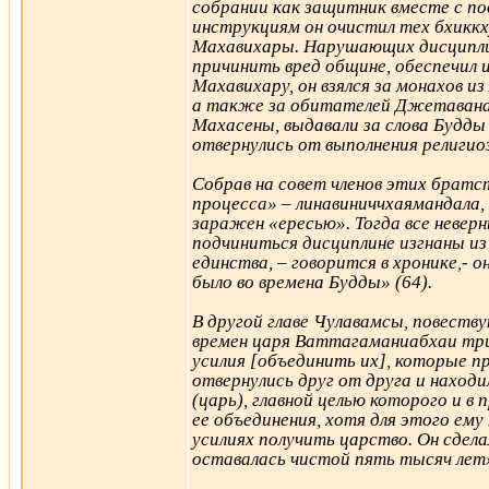
собрании как защитник вместе с по
инструкциям он очистил тех бхиккх
Махавихары. Нарушающих дисциплину
причинить вред общине, обеспечил 
Махавихару, он взялся за монахов и
а также за обитателей Джетаванар
Махасены, выдавали за слова Будды
отвернулись от выполнения религио
Собрав на совет членов этих братс
процесса» – линавиниччхаямандала,
заражен «ересью». Тогда все невер
подчиниться дисциплине изгнаны из 
единства, – говорится в хронике,- 
было во времена Будды» (64).
В другой главе Чулавамсы, повеств
времен царя Ваттагаманиабхаи три
усилия [объединить их], которые п
отвернулись друг от друга и наход
(царь), главной целью которого и в
ее объединения, хотя для этого ем
усилиях получить царство. Он сдела
оставалась чистой пять тысяч лет»