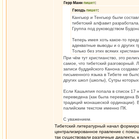
Герр Манн
пишет
:
Гвоздь
пишет
:
Кангьюр и Тенгьюр были составл
тибетский алфавит разработала,
Группа под руководством Будон
Теперь имея хоть какое-то пред
адекватные выводы и о других 
Только без этих всяких христиан
При чём тут христианство, это религ
самое, что тибетский разговорный. 
записи буддийского Канона создавалс
письменного языка в Тибете не было
других школ (школы), Сутры которы
Если Кашьяпия попала в список 17
переведена (как была переведена В
традиций монашеской ординации). Ви
палийским текстом именно ПК.
С уважением.
Тибетский литературный начал формиров
централизированное правление с помощь
так существовали различные диалекты, к