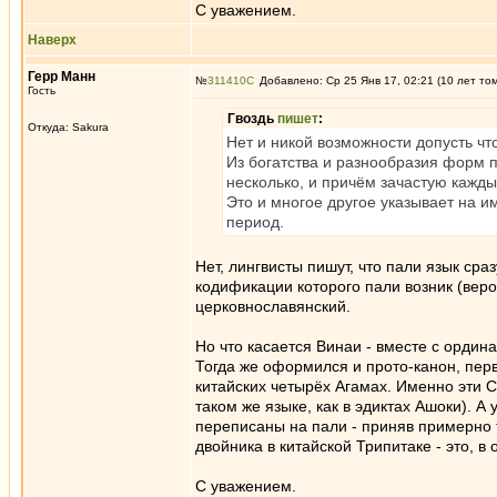
С уважением.
Наверх
Герр Манн
№
311410
Добавлено: Ср 25 Янв 17, 02:21 (10 лет то
Гость
Гвоздь
пишет
:
Откуда: Sakura
Нет и никой возможности допусть чт
Из богатства и разнообразия форм 
несколько, и причём зачастую кажды
Это и многое другое указывает на 
период.
Нет, лингвисты пишут, что пали язык ср
кодификации которого пали возник (веро
церковнославянский.
Но что касается Винаи - вместе с ордин
Тогда же оформился и прото-канон, пер
китайских четырёх Агамах. Именно эти С
таком же языке, как в эдиктах Ашоки). А
переписаны на пали - приняв примерно т
двойника в китайской Трипитаке - это, в
С уважением.