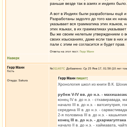
раньше везде так в азиях и индиях было.
А вот в Индиях были разработаны ещё и 
Разработаны задолго до того как их нача
указывает вся грамматика этих языков, 
этих языках, в их грамматиках указывае
Вы же своим нелепым утверждением о во
своих изысканиях, даже если там в них 
пали с этим не согласится и будет прав.
Ответы на этот пост:
Герр Манн
Наверх
Герр Манн
№
311407
Добавлено: Ср 25 Янв 17, 01:58 (10 лет то
Гость
Герр Манн
пишет
:
Откуда: Sakura
Хронология школ из книги В.К. Шохи
рубеж V-IV вв. до н.э. - махишасак
конец IV в. до н.э. - стхавиравада, 
начало III в. до н.э. - ватсипутрия, г
середина III в. до н.э. - сарвастивад
2-я половина III в. до н.э. - кашьяпия
конец III в. до н.э. - дхармагуптака
начало II в. до н.э. - хаймавата, чайт