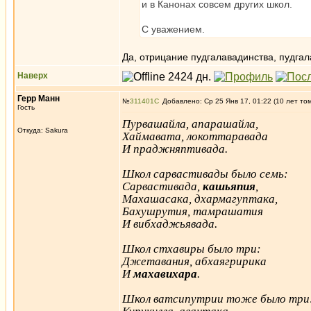
и в Канонах совсем других школ.
С уважением.
Да, отрицание пудгалавадинства, пудга
Наверх
Герр Манн
№
311401
Добавлено: Ср 25 Янв 17, 01:22 (10 лет то
Гость
Пурвашайла, апарашайла,
Откуда: Sakura
Хаймавата, локоттаравада
И праджняптивада.
Школ сарвастивады было семь:
Сарвастивада,
кашьяпия
,
Махашасака, дхармагуптака,
Бахушрутия, тамрашатия
И вибхаджьявада.
Школ стхавиры было три:
Джетавания, абхаягририка
И
махавихара
.
Школ ватсипутрии тоже было три