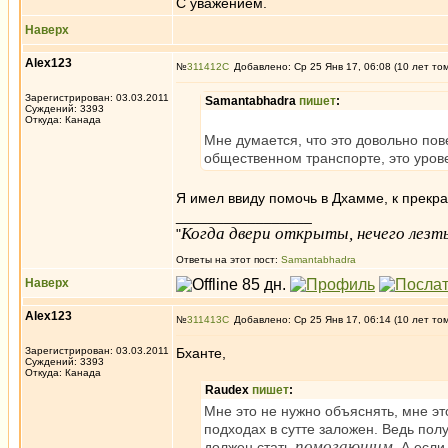
С уважением.
Наверх
Alex123
№
311412
Добавлено: Ср 25 Янв 17, 06:08 (10 лет то
Зарегистрирован: 03.03.2011
Samantabhadra
пишет
:
Суждений: 3393
Откуда: Канада
Мне думается, что это довольно пов
общественном транспорте, это урове
Я имел ввиду помочь в Дхамме, к прекр
_________________
Когда двери открыты, нечего лезть
"
Ответы на этот пост:
Samantabhadra
Наверх
Alex123
№
311413
Добавлено: Ср 25 Янв 17, 06:14 (10 лет то
Зарегистрирован: 03.03.2011
Бханте,
Суждений: 3393
Откуда: Канада
Raudex
пишет
:
Мне это не нужно объяснять, мне это
подходах в сутте заложен. Ведь пол
помогающим
должен стать
. А если