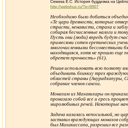
Семека Е.С. История буддизма на Цей
http://webshus.ru/?p=9907
Необходимо было добиться объедине
«Те цари древности, которые отвер
страсти, ненависти, страха и забл
собирая бесчисленные налоги и том
Пусть они (люди) впредь будут сча
примесями сотен еретических учен
многочисленными бессовестными бх
находящаяся, хотя не прошло еще пя
обретет прочность» (61).
Решив использовать всю полноту вл
объединить бхиккху трех враждующ
областей страны (Анурадхапуры, С
собрание членов сангхи.
Монахам из Махавихары он приказа
пронизало собой все и ересь процве
миролюбивых речей. Некоторые нача
Задача казалась непосильной, но ца
заставил враждующих монахов собр
был Махакассапа, разрешил все раз