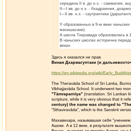
середина II в. до н.э. - самматия, ан
II—I вв. до н.э. - бхадраяния, дхарм
I—II вв. н.э. - саутрантика (дарштант
У образованных в 9-м веке чаньских
махишасаки).
А школа Тхеравада образовалась в 1
В чаньских школах исторична переда
веках.
Здесь я оказался не прав.
Виная Дхармагуптаки (и дальневосто
https://en.wikipedia.org/wiki/Early_Buddhi
The Theravāda School of Sri Lanka, Burma,
Vibhajjavāda School. It underwent two mo
"Tāmraparnīya"
(translation: Sri Lankan li
scripture, while it is very obvious that it re
century) the name was changed to "Th
"Sthaviravāda", which is the Sanskrit versi
Махавихара, называвшая себя "учением 
Ашоке. А в 12 веке, в результате выше
Виная - выходит, со времён Ашоки, не с 