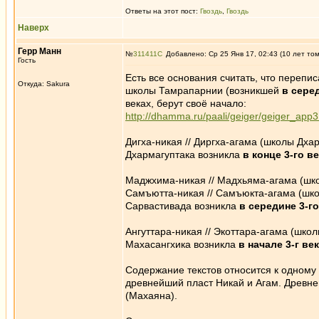
Ответы на этот пост:
Гвоздь
,
Гвоздь
Наверх
Герр Манн
№
311411
Добавлено: Ср 25 Янв 17, 02:43 (10 лет то
Гость
Есть все основания считать, что перепис
Откуда: Sakura
школы Тамрапарнии (возникшей
в сере
веках, берут своё начало:
http://dhamma.ru/paali/geiger/geiger_app3
Дигха-никая // Диргха-агама (школы Дхар
Дхармагуптака возникла
в конце 3-го в
Маджхима-никая // Мадхьяма-агама (школ
Самъютта-никая // Самъюкта-агама (школ
Сарвастивада возникла
в середине 3-г
Ангуттара-никая // Экоттара-агама (школ
Махасангхика возникла
в начале 3-г в
Содержание текстов относится к одному
древнейший пласт Никай и Агам. Древнейш
(Махаяна).