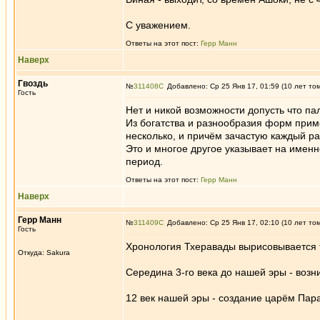
С уважением.
Ответы на этот пост:
Герр Манн
Наверх
Гвоздь
№
311408
Добавлено: Ср 25 Янв 17, 01:59 (10 лет то
Гость
Нет и никой возможности допусть что па
Из богатства и разнообразия форм прим
несколько, и причём зачастую каждый р
Это и многое другое указывает на имен
период.
Ответы на этот пост:
Герр Манн
Наверх
Герр Манн
№
311409
Добавлено: Ср 25 Янв 17, 02:10 (10 лет то
Гость
Хронология Тхеравады вырисовывается 
Откуда: Sakura
Середина 3-го века до нашей эры - воз
12 век нашей эры - создание царём Пар