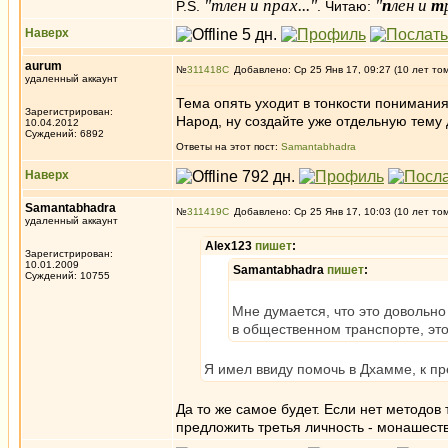
"тлен и прах..."
"
п
лен и
т
P.S.
. Читаю:
Наверх
aurum
№
311418
Добавлено: Ср 25 Янв 17, 09:27 (10 лет то
удаленный аккаунт
Тема опять уходит в тонкости понимания 
Зарегистрирован:
Народ, ну создайте уже отдельную тему 
10.04.2012
Суждений: 6892
Ответы на этот пост:
Samantabhadra
Наверх
Samantabhadra
№
311419
Добавлено: Ср 25 Янв 17, 10:03 (10 лет то
удаленный аккаунт
Alex123
пишет
:
Зарегистрирован:
10.01.2009
Samantabhadra
пишет
:
Суждений: 10755
Мне думается, что это довольно
в общественном транспорте, это
Я имел ввиду помочь в Дхамме, к п
Да то же самое будет. Если нет методов
предложить третья личность - монашеств