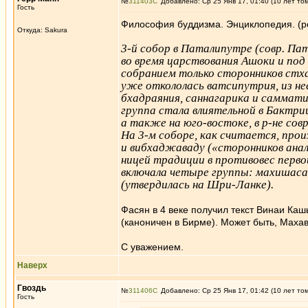
№
311403
Добавлено: Ср 25 Янв 17, 01:40 (10 лет то
Гость
Философия буддизма. Энциклопедия. (р
Откуда: Sakura
3-й собор в Паталипутре (совр. Патн
во время царствования Ашоки и под
собранием только сторонников стх
уже откололась ватсипутрия, из не
бхадраяния, саннагарика и саммат
группа стала влиятельной в Бактрии
а также на юго-востоке, в р-не сов
На 3-м соборе, как считается, про
и вибхаджаваду («сторонников анал
ницей традиции в противовес перво
включала четыре группы: махишаса
(утвердилась на Шри-Ланке).
Фасян в 4 веке получил текст Винаи Ка
(каноничен в Бирме). Может быть, Маха
С уважением.
Наверх
Гвоздь
№
311406
Добавлено: Ср 25 Янв 17, 01:42 (10 лет то
Гость