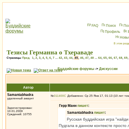
FAQ
Поиск
По
Профиль
Новы
В этом разд
Тезисы Германна о Тхераваде
Страницы
Пред.
1
,
2
,
3
,
4
,
5
,
6
,
7
...
42
,
43
,
44
,
45
,
46
,
47
,
48
...
64
,
65
,
66
,
67
,
68
,
69
Буддийские форумы
->
Дискуссии
Автор
Samantabhadra
№
311400
Добавлено: Ср 25 Янв 17, 01:13 (10 лет то
удаленный аккаунт
Герр Манн
пишет
:
Зарегистрирован:
10.01.2009
Samantabhadra
пишет
:
Суждений: 10755
Русская буддийская игра "найд
Пудгала в данном контексте просто 