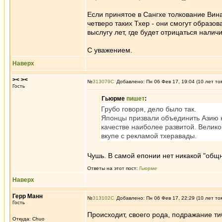
Если принятое в Сангхе толкование Вин
четверо таких Тхер - они смогут образов
выслугу лет, где будет отрицаться наличи
С уважением.
Наверх
>< ><
№
313079
Добавлено: Пн 06 Фев 17, 19:04 (10 лет то
Гость
Гьюрме
пишет
:
Грубо говоря, дело было так.
Японцы призвали объединить Азию н
качестве наиболее развитой. Велико
вкупе с рекламой тхеравады.
Чушь. В самой епонии нет никакой "общн
Ответы на этот пост:
Гьюрме
Наверх
Герр Манн
№
313102
Добавлено: Пн 06 Фев 17, 22:29 (10 лет то
Гость
Происходит, своего рода, подражание т
Откуда: Chuo