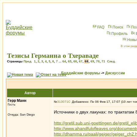
FAQ
Поиск
По
Профиль
Новы
В этом разд
Тезисы Германна о Тхераваде
Страницы
Пред.
1
,
2
,
3
,
4
,
5
,
6
,
7
...
64
,
65
,
66
,
67
,
68
,
69
,
70
,
71
След.
Буддийские форумы
->
Дискуссии
Автор
Герр Манн
№
313071
Добавлено: Пн 06 Фев 17, 17:07 (10 лет то
Гость
Источники о двух лакунах: по трактатам 
Откуда: San Diego
http://gretil.sub.uni-goettingen.de/gretil_
http://www.ahandfulofleaves.org/docume
http://dhamma.ru/paali/geiger/geiger_ch2.