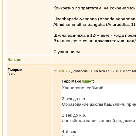
Конкретно по трактатам, не сохранились
Linatthapada-vannana (Ananda Vanaratanat
Abhidhammattha Sangaha (Anuruddha; 11-
Школа возникла в 12-м веке - когда пре
Это проверяется по
доказательно, над
С уважением.
Наверх
Гьюрме
№
313072
Добавлено: Пн 06 Фев 17, 17:10 (10 лет то
Гость
Герр Манн
пишет
:
Хронология событий:
3 век до н.э.
Образование школы Кашьяпия, прин
1 век до н.э.
Ланкийская запись первой редакции 
4-й век.