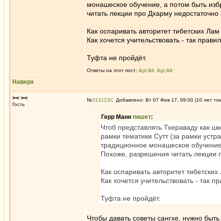
монашеское обучение, а потом быть из
читать лекции про Дхарму недостаточно 
Как оспаривать авторитет тибетских Лам 
Как хочется учительствовать - так прав
Туфта не пройдёт.
Ответы на этот пост:
&gt;&lt; &gt;&lt;
Наверх
>< ><
№
313123
Добавлено: Вт 07 Фев 17, 09:00 (10 лет то
Гость
Герр Манн
пишет
:
Чтоб представлять Тхераваду как шк
рамки тематики Сутт (за рамки устр
традиционное монашеское обучение,
Похоже, разрешения читать лекции п
Как оспаривать авторитет тибетских 
Как хочется учительствовать - так 
Туфта не пройдёт.
Чтобы давать советы сангхе, нужно быть