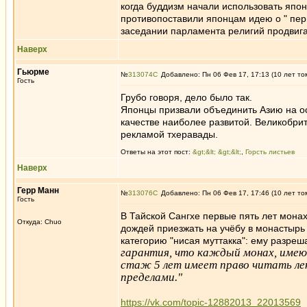
когда буддизм начали использовать япо
противопоставили японцам идею о " пе
заседании парламента религий продвига
Наверх
Гьюрме
№
313074
Добавлено: Пн 06 Фев 17, 17:13 (10 лет то
Гость
Грубо говоря, дело было так.
Японцы призвали объединить Азию на ос
качестве наиболее развитой. Великобрит
рекламой тхеравады.
Ответы на этот пост:
&gt;&lt; &gt;&lt;
,
Горсть листьев
Наверх
Герр Манн
№
313076
Добавлено: Пн 06 Фев 17, 17:46 (10 лет то
Гость
В Тайской Сангхе первые пять лет монах
Откуда: Chuo
дождей приезжать на учёбу в монастырь 
категорию "нисая муттакка": ему разреш
гарантия, что каждый монах, имею
стаж 5 лет имеет право читать лек
пределами."
https://vk.com/topic-12882013_22013569