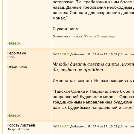
осторожно. Т.е. требования к ним более
назад. Данные требования необходимы д
раскола Сангха и для сохранения дипло
монах."
С уважением.
Ответы на этот пост:
Женя со Старцевады
Наверх
Герр Манн
№
313139
Добавлено: Вт 07 Фев 17, 10:49 (10 лет то
Гость
Чтобы давать советы сангхе, нужно
Откуда: Chuo
да, туфта не пройдёт
Именно так, сектант. Не вам оспаривать
"Тайская Сангха и Национальное бюро 
направлений буддизме в мире ... Одноз
традиционным направлением буддизма ,
разных буддийских направлений и школ.
Наверх
Горсть листьев
№
313141
Добавлено: Вт 07 Фев 17, 10:53 (10 лет то
Фикус, Историк