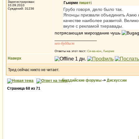
Зарегистрирован:
Гьюрме
пишет
:
10.09.2010
Суждений: 31236
Грубо говоря, дело было так.
Японцы призвали объединить Азию н
качестве наиболее развитой. Велико
вкупе с рекламой тхеравады.
потрясающая мироздание чушь
_________________
нео-буддист
Ответы на этот пост:
Си-ва-кон
,
Гьюрме
Наверх
Тред сейчас никто не читает.
Буддийские форумы
->
Дискуссии
Страница
68
из
71