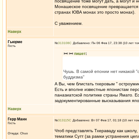
посвящение тоже могут дать, а могут и
Монашеское посвящение превращается в 
странах ЮВА монах это просто монах).
С уважением.
Наверх
Гьюрме
№
313108
Добавлено: Пн 06 Фев 17, 23:38 (10 лет то
Гость
>< ><
пишет
:
Чушь. В самой епонии нет никакой "
буддизма"
А Вы, чем блистать тхеровым " остроуми
Есть и вполне известные японистам пер
паназиатской политике страны Ямато. Ес
задокументированные высказывания япон
Наверх
Герр Манн
№
313115
Добавлено: Вт 07 Фев 17, 01:18 (10 лет то
Гость
Чтоб представлять Тхераваду как школу
Откуда: Chuo
тематики Сутт (за рамки устранения це