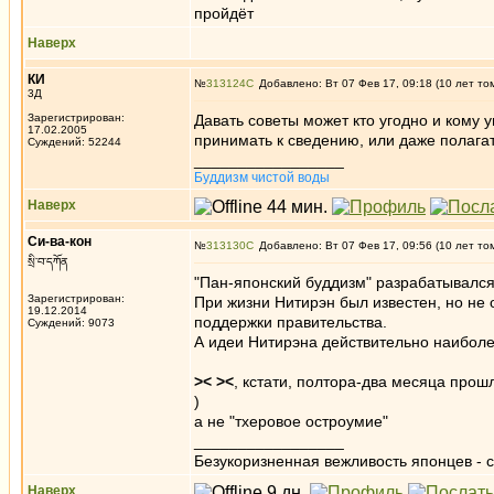
пройдёт
Наверх
КИ
№
313124
Добавлено: Вт 07 Фев 17, 09:18 (10 лет то
3Д
Зарегистрирован:
Давать советы может кто угодно и кому у
17.02.2005
принимать к сведению, или даже полагат
Суждений: 52244
_________________
Буддизм чистой воды
Наверх
Си-ва-кон
№
313130
Добавлено: Вт 07 Фев 17, 09:56 (10 лет то
སྲི་བ་དཀོན
"Пан-японский буддизм" разрабатывался
Зарегистрирован:
При жизни Нитирэн был известен, но не
19.12.2014
поддержки правительства.
Суждений: 9073
А идеи Нитирэна действительно наибол
>< ><
, кстати, полтора-два месяца прош
)
а не "тхеровое остроумие"
_________________
Безукоризненная вежливость японцев - с
Наверх