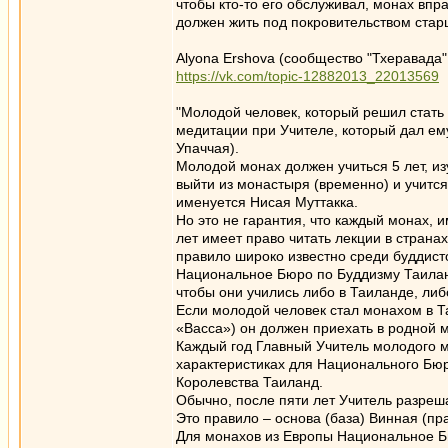
чтобы кто-то его обслуживал, монах впр
должен жить под покровительством старш
Alyona Ershova (сообщество "Тхеравада"
https://vk.com/topic-12882013_22013569
"Молодой человек, который решил стать
медитации при Учителе, который дал ем
Упаччая).
Молодой монах должен учиться 5 лет, из
выйти из монастыря (временно) и учится
именуется Нисая Муттакка.
Но это не гарантия, что каждый монах,
лет имеет право читать лекции в страна
правило широко известно среди буддист
Национальное Бюро по Буддизму Таиланд
чтобы они учились либо в Таиланде, либ
Если молодой человек стал монахом в Та
«Васса») он должен приехать в родной м
Каждый год Главный Учитель молодого мо
характеристиках для Национального Бюр
Королевства Таиланд.
Обычно, после пяти лет Учитель разреша
Это правило – основа (база) Винная (п
Для монахов из Европы Национальное Бю