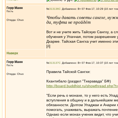
Герр Манн
№
313136
Добавлено: Вт 07 Фев 17, 10:29 (10 лет то
Гость
Чтобы давать советы сангхе, нужно
Откуда: Chuo
да, туфта не пройдёт
Вот и не учите жить Тайскую Сангху, а с
обучения у Упаччая, потом разрешение у
Дхарме. Тайская Сангха учит именно эти
[/i]
Наверх
Герр Манн
№
313137
Добавлено: Вт 07 Фев 17, 10:37 (10 лет то
Гость
Правила Тайской Сангхи:
Откуда: Chuo
Кхантибало (раздел "Тхеравада" БФ)
http://board.buddhist.ru/showthread.ph
"Если речь о монахе, то у него есть Уп
вступления в общину и в дальнейшем ме
обязанности. Долгом Упаджаи и Ачарии я
помогать, ухаживать, выражать почтение 
Однако если монах-ученик видит, что учи