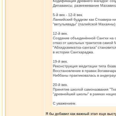
Кодификация древнего магадхи: соз
Дипавамсы, размежевание Махавих
5-й век - 12-й век.
Ланкийский буддизм как Стхавира-н
"ветульявады" (палийской Махаяны)
12-й век.
Создание объединённой Сангхи на о
отказ от школьных трактатов самой 
"Абхидхамматха-сангаха" становитс
в истории Сангхараджа.
19-й век.
Реконструкция медитации типа бхава
Восстановление в правах йогавачар
Ниббаны практиковалась в андеграу
20-й век.
Принятие школой самоназвания "Тх
"древнейшей школы" в рамках нацио
С уважением.
Я бы добавил как важный этап еще высту