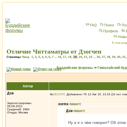
FAQ
Поиск
По
Профиль
Новы
В этом разд
Отличие Читтаматры от Дзогчен
Страницы
Пред.
1
,
2
,
3
,
4
,
5
,
6
,
7
...
16
,
17
,
18
,
19
,
20
,
21
,
22
...
36
,
37
,
38
,
39
,
40
,
41
Буддийские форумы
->
Гималайский бу
Автор
Дэв
№
291707
Добавлено: Пт 12 Авг 16, 13:16 (10 лет том
Зарегистрирован:
xormx
пишет
:
28.09.2012
Суждений: 1884
Дэв
пишет
:
Откуда: Москва
Ну а я о чём говорил? Об этом 