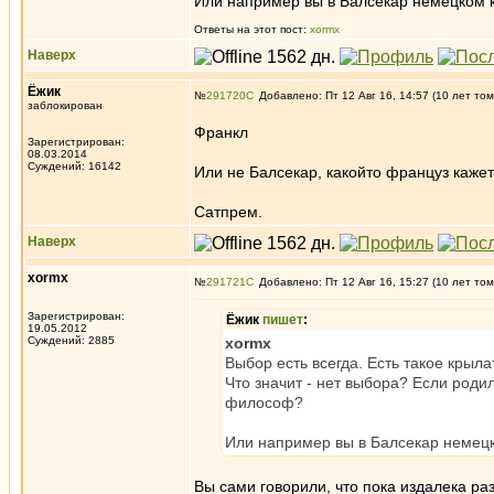
Или например вы в Балсекар немецком ко
Ответы на этот пост:
xormx
Наверх
Ёжик
№
291720
Добавлено: Пт 12 Авг 16, 14:57 (10 лет том
заблокирован
Франкл
Зарегистрирован:
08.03.2014
Суждений: 16142
Или не Балсекар, какойто француз кажет
Сатпрем.
Наверх
xormx
№
291721
Добавлено: Пт 12 Авг 16, 15:27 (10 лет том
Зарегистрирован:
Ёжик
пишет
:
19.05.2012
Суждений: 2885
xormx
Выбор есть всегда. Есть такое крыл
Что значит - нет выбора? Если род
философ?
Или например вы в Балсекар немецко
Вы сами говорили, что пока издалека ра