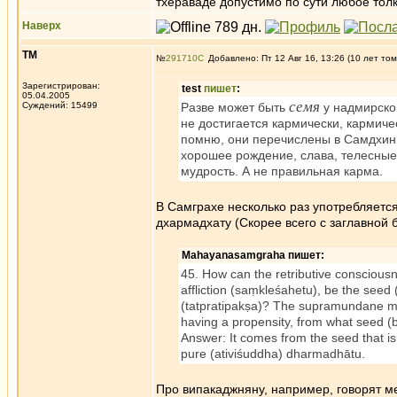
тхераваде допустимо по сути любое тол
Наверх
ТМ
№
291710
Добавлено: Пт 12 Авг 16, 13:26 (10 лет том
Зарегистрирован:
test
пишет
:
05.04.2005
семя
Суждений: 15499
Разве может быть
у надмирско
не достигается кармически, кармиче
помню, они перечислены в Самдхинир
хорошее рождение, слава, телесные
мудрость. А не правильная карма.
В Самграхе несколько раз употребляетс
дхармадхату (Скорее всего с заглавной б
Mahayanasamgraha пишет:
45. How can the retributive consciousn
affliction (saṃkleśahetu), be the seed (
(tatpratipakṣa)? The supramundane mind
having a propensity, from what seed (bī
Answer: It comes from the seed that is
pure (ativiśuddha) dharmadhātu.
Про випакаджняну, например, говорят м