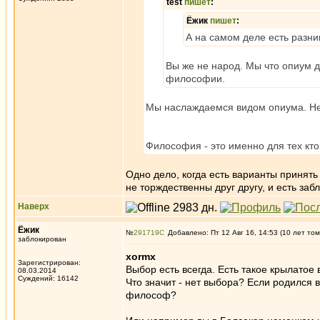
test
пишет
:
Ёжик
пишет
:
А на самом деле есть разни
Вы же не народ. Мы что опиум 
философии.
Мы наслаждаемся видом опиума. Не 
Философия - это именно для тех кто
Одно дело, когда есть варианты принять
не торждественны друг другу, и есть заб
Наверх
Ёжик
№
291719
Добавлено: Пт 12 Авг 16, 14:53 (10 лет том
заблокирован
xormx
Зарегистрирован:
Выбор есть всегда. Есть такое крылатое
08.03.2014
Суждений: 16142
Что значит - нет выбора? Если родился
философ?