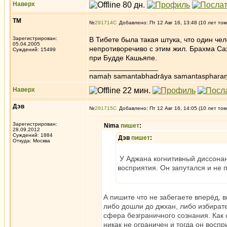
Наверх
ТМ
№
291714
Добавлено: Пт 12 Авг 16, 13:48 (10 лет том
Зарегистрирован:
В Тибете была такая штука, что один ч
05.04.2005
непротиворечиво с этим жил. Брахма С
Суждений: 15499
при Будде Кашьяпе.
_________________
namaḥ samantabhadrāya samantaspharaṇ
Наверх
Дэв
№
291715
Добавлено: Пт 12 Авг 16, 14:05 (10 лет том
Зарегистрирован:
Nima
пишет
:
28.09.2012
Суждений: 1884
Дэв
пишет
:
Откуда: Москва
У Аджана когнитивный диссонанс
восприятия. Он запутался и не п
А пишите что не забегаете вперёд, в
либо дошли до джхан, либо избирате
сфера безграничного сознания. Как 
никак не ограничен и тогда он восп