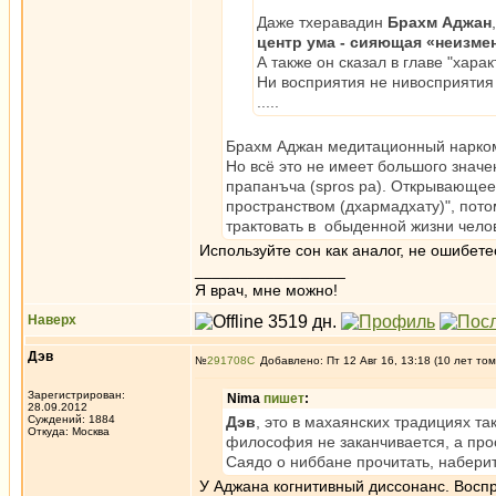
Даже тхеравадин
Брахм Аджан
центр ума - сияющая «неизме
А также он сказал в главе "хар
Ни восприятия не нивосприятия 
.....
Брахм Аджан медитационный нарко
Но всё это не имеет большого значе
прапанъча (spros ра). Откры­вающе
пространством (дхармадхату)", пот
трактовать в обыденной жизни челове
Используйте сон как аналог, не ошибете
_________________
Я врач, мне можно!
Наверх
Дэв
№
291708
Добавлено: Пт 12 Авг 16, 13:18 (10 лет том
Зарегистрирован:
Nima
пишет
:
28.09.2012
Суждений: 1884
Дэв
, это в махаянских традициях т
Откуда: Москва
философия не заканчивается, а про
Саядо о ниббане прочитать, наберит
У Аджана когнитивный диссонанс. Воспри