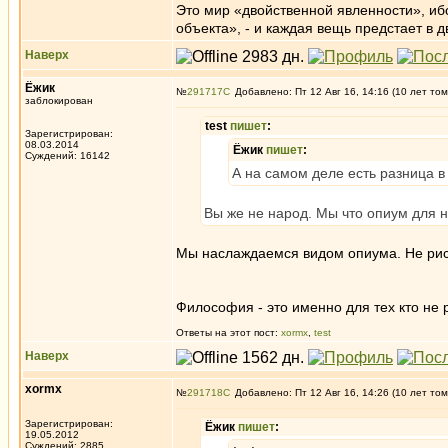
Это мир «двойственной явленности», иб
объекта», - и каждая вещь предстает в д
Наверх
Ёжик
№
291717
Добавлено: Пт 12 Авг 16, 14:16 (10 лет том
заблокирован
test
пишет
:
Зарегистрирован:
08.03.2014
Ёжик
пишет
:
Суждений: 16142
А на самом деле есть разница 
Вы же не народ. Мы что опиум для 
Мы наслаждаемся видом опиума. Не риск
Философия - это именно для тех кто не 
Ответы на этот пост:
xormx
,
test
Наверх
xormx
№
291718
Добавлено: Пт 12 Авг 16, 14:26 (10 лет том
Зарегистрирован:
Ёжик
пишет
:
19.05.2012
Суждений: 2885