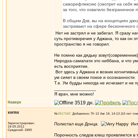
саморефлексию (смотрит на себя же)
за того, что охватило безграничное 
В общем Дэв, вы на концепциях джх
застревают на сфере бесконечного 
Нет не застрял и не забегал. Я сразу н
суть противоречия у Аджана, то как он э
пространство я не говорил.
Не помню как дядьку зовут(современник),
Ниродха-самапати это ниббана, и что ум
есть восприятие.
Вот здесь у Аджана и возник когнитивны
ум сияет в своем покое и осознанности.
Т.е. Ум будды никогда не исчезает и не п
_________________
Я врач, мне можно!
Наверх
xormx
№
291716
Добавлено: Пт 12 Авг 16, 14:13 (10 лет том
Зарегистрирован:
Полистал еще Донца.
Инте
19.05.2012
Суждений: 2885
Порочность следов клеш проявляется в т