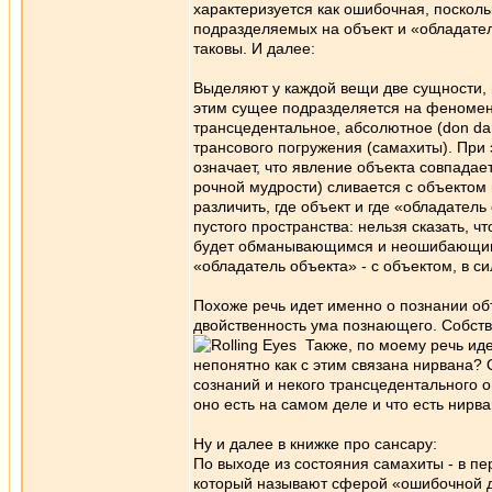
характеризует­ся как ошибочная, поскол
подразделяемых на объект и «обладателя
та­ковы. И далее:
Выделяют у каж­дой вещи две сущности, 
этим сущее подразделяется на фено­мена
трансцедентальное, абсолютное (don dam
трансового погруже­ния (самахиты). При
означает, что явление объекта совпадае
рочной мудрости) сливается с объектом 
различить, где объект и где «обладател
пустого пространства: нельзя сказать, ч
будет обманывающимся и неошибающимся
«обладатель объекта» - с объектом, в си
Похоже речь идет именно о познании об
двойственность ума познающего. Собств
Также, по моему речь идет
непонятно как с этим связана нирвана? 
сознаний и некого трансцедентального оп
оно есть на самом деле и что есть нирв
Ну и далее в книжке про сансару:
По выходе из состояния самахиты - в пер
который называют сфе­рой «ошибочной дв