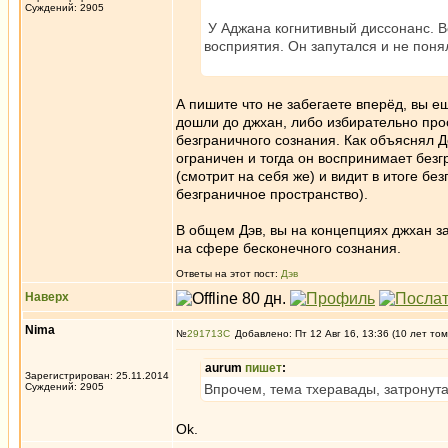
Суждений: 2905
У Аджана когнитивный диссонанс. Во
восприятия. Он запутался и не понял
А пишите что не забегаете вперёд, вы ещ
дошли до джхан, либо избирательно прос
безграничного сознания. Как объяснял До
ограничен и тогда он воспринимает без
(смотрит на себя же) и видит в итоге бе
безграничное пространство).
В общем Дэв, вы на концепциях джхан з
на сфере бесконечного сознания.
Ответы на этот пост:
Дэв
Наверх
Nima
№
291713
Добавлено: Пт 12 Авг 16, 13:36 (10 лет том
aurum
пишет
:
Зарегистрирован: 25.11.2014
Суждений: 2905
Впрочем, тема тхеравады, затронута
Ok.