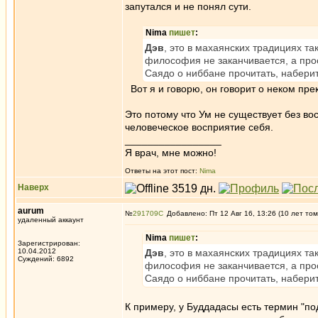
запутался и не понял сути.
Nima
пишет
:
Дэв
, это в махаянских традициях т
философия не заканчивается, а про
Саядо о ниббане прочитать, наберит
Вот я и говорю, он говорит о неком прек
Это потому что Ум не существует без во
человеческое восприятие себя.
_________________
Я врач, мне можно!
Ответы на этот пост:
Nima
Наверх
aurum
№
291709
Добавлено: Пт 12 Авг 16, 13:26 (10 лет том
удаленный аккаунт
Nima
пишет
:
Зарегистрирован:
10.04.2012
Дэв
, это в махаянских традициях т
Суждений: 6892
философия не заканчивается, а про
Саядо о ниббане прочитать, наберит
К примеру, у Буддадасы есть термин "подл