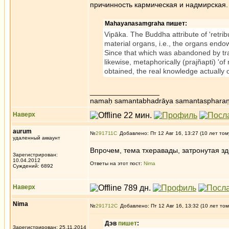
причинность кармическая и надмирская. 
Mahayanasamgraha пишет:
Vipāka. The Buddha attribute of 'retrib
material organs, i.e., the organs endow
Since that which was abandoned by tran
likewise, metaphorically (prajñapti) 'of
obtained, the real knowledge actually o
_________________
namaḥ samantabhadrāya samantaspharaṇ
Наверх
aurum
№
291711
Добавлено: Пт 12 Авг 16, 13:27 (10 лет том
удаленный аккаунт
Впрочем, тема тхеравады, затронутая зд
Зарегистрирован:
10.04.2012
Ответы на этот пост:
Nima
Суждений: 6892
Наверх
Nima
№
291712
Добавлено: Пт 12 Авг 16, 13:32 (10 лет том
Дэв
пишет
:
Зарегистрирован: 25.11.2014