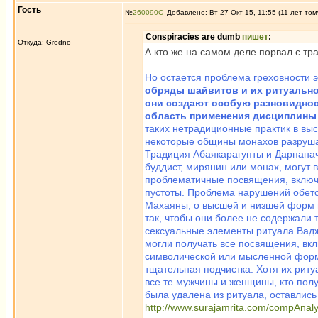
Гость
№
260090
Добавлено: Вт 27 Окт 15, 11:55 (11 лет том
Conspiracies are dumb
пишет
:
Откуда: Grodno
А кто же на самом деле порвал с тр
Но остается проблема греховности 
обряды шайвитов и их ритуально
они создают особую разновиднос
область применения дисциплины
таких нетрадиционные практик в вы
некоторые общины монахов разрушат
Традиция Абаякарагупты и Дарпанач
буддист, мирянин или монах, могут 
проблематичные посвящения, включ
пустоты. Проблема нарушений обето
Махаяны, o высшей и низшей форм и
так, чтобы они более не содержали 
сексуальные элементы ритуала Вад
могли получать все посвящения, вк
символической или мысленной форм
тщательная подчистка. Хотя их рит
все те мужчины и женщины, кто полу
была удалена из ритуала, оставлись 
http://www.surajamrita.com/compAnal