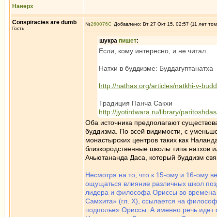
Наверх
Conspiracies are dumb
№
260076
Добавлено: Вт 27 Окт 15, 02:57 (11 лет том
Гость
шукра
пишет
:
Если, кому интересно, и не читал.
Натхи в буддизме: Буддагуптанатха
http://nathas.org/articles/natkhi-v-b
Традиция Панча Сакхи
http://jyotirdwara.ru/library/paritosh
Оба источника предполагают существова
буддизма. По всей видимости, с уменьш
монастырских центров таких как Наланда
близкородственные школы типа натхов ил
Ачьютананда Даса, который буддизм свя
Несмотря на то, что к 15-ому и 16-ому 
ощущаться влияние различных школ поз
лидера и философа Ориссы во времена 1
Самхита» (гл. Х), ссылается на филос
подполье» Ориссы. А именно речь идет 