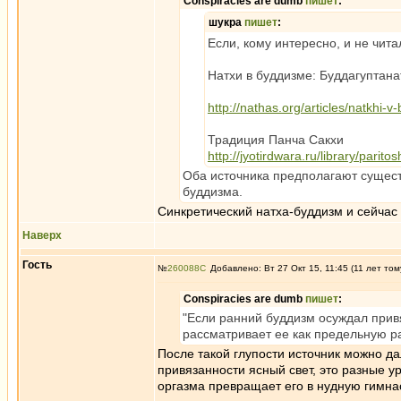
Conspiracies are dumb
пишет
:
шукра
пишет
:
Если, кому интересно, и не чита
Натхи в буддизме: Буддагуптана
http://nathas.org/articles/natkhi
Традиция Панча Сакхи
http://jyotirdwara.ru/library/pari
Оба источника предполагают сущест
буддизма.
Синкретический натха-буддизм и сейчас
Наверх
Гость
№
260088
Добавлено: Вт 27 Окт 15, 11:45 (11 лет том
Conspiracies are dumb
пишет
:
"Если ранний буддизм осуждал прив
рассматривает ее как предельную ра
После такой глупости источник можно да
привязанности ясный свет, это разные ур
оргазма превращает его в нудную гимна