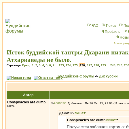
FAQ
Поиск
По
Профиль
Новы
В этом разд
Исток буддийской тантры Дхарани-питак
Атхарваведы не было.
Страницы
Пред.
1
,
2
,
3
,
4
,
5
,
6
,
7
...
173
,
174
,
175
,
176
,
177
,
178
,
179
...
248
,
249
,
25
Буддийские форумы
->
Дискуссии
Автор
Conspiracies are dumb
№
260052
Добавлено: Пн 26 Окт 15, 21:08 (11 лет то
Гость
Денис85
пишет
:
Conspiracies are dumb
пишет
:
Получается забавная картина: б