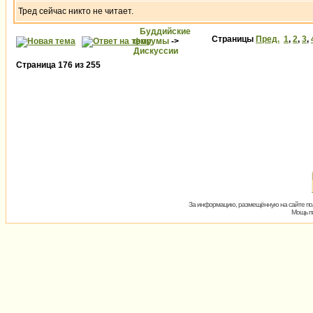
Тред сейчас никто не читает.
Буддийские
Страницы
Пред.
1
,
2
,
3
,
форумы
->
Дискуссии
Страница
176
из
255
За информацию, размещённую на сайте пол
Мощь пх