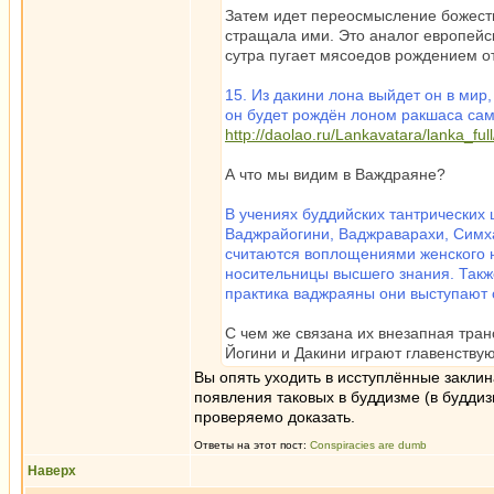
Затем идет переосмысление божеств
стращала ими. Это аналог европейск
сутра пугает мясоедов рождением от
15. Из дакини лона выйдет он в мир
он будет рождён лоном ракшаса сам
http://daolao.ru/Lankavatara/lanka_ful
А что мы видим в Важдраяне?
В учениях буддийских тантрических
Ваджрайогини, Ваджраварахи, Симхам
считаются воплощениями женского 
носительницы высшего знания. Также
практика ваджраяны они выступают
С чем же связана их внезапная тра
Йогини и Дакини играют главенству
Вы опять уходить в исступлённые закли
появления таковых в буддизме (в будди
проверяемо доказать.
Ответы на этот пост:
Conspiracies are dumb
Наверх