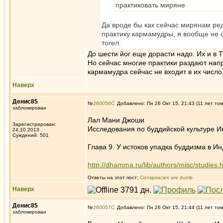
практиковать миряне
Да вроде бы как сейчас мирянам редк
практику кармамудры, я вообще не 
тогел.
До шести йог еще дорасти надо. Их и в 
Но сейчас многие практики раздают напр
кармамудра сейчас не входит в их число
Наверх
Денис85
№
260056
Добавлено: Пн 26 Окт 15, 21:43 (11 лет то
заблокирован
Лал Мани Джоши
Зарегистрирован:
Исследования по буддийской культуре Инд
24.10.2013
Суждений: 501
Глава 9. У истоков упадка буддизма в И
http://dhamma.ru/lib/authors/misc/studies.
Ответы на этот пост:
Conspiracies are dumb
Наверх
Денис85
№
260057
Добавлено: Пн 26 Окт 15, 21:44 (11 лет то
заблокирован