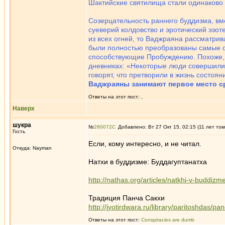
Шактийские святилища стали одинаково
Созерцательность раннего буддизма, вме
суеверий колдовство и эротический эзо
из всех огней, то Ваджраяна рассматрив
были полностью преобразованы самые ос
способствующие Пробуждению. Похоже, 
дневниках: «Некоторые люди совершили г
говорят, что претворили в жизнь состоян
Ваджраяны занимают первое место ср
Ответы на этот пост:
,
Наверх
шукра
№
260072
Добавлено: Вт 27 Окт 15, 02:15 (11 лет том
Гость
Если, кому интересно, и не читал.
Откуда: Nayman
Натхи в буддизме: Буддагуптанатха
http://nathas.org/articles/natkhi-v-buddi
Традиция Панча Сакхи
http://jyotirdwara.ru/library/paritoshdas/p
Ответы на этот пост:
Conspiracies are dumb