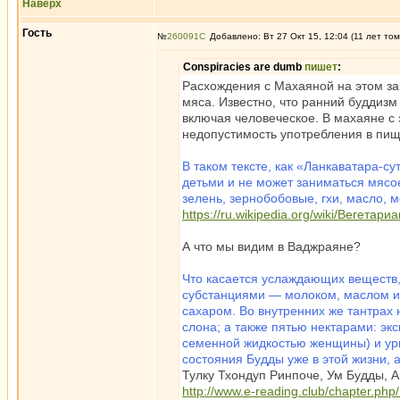
Наверх
Гость
№
260091
Добавлено: Вт 27 Окт 15, 12:04 (11 лет том
Conspiracies are dumb
пишет
:
Расхождения с Махаяной на этом зак
мяса. Известно, что ранний буддиз
включая человеческое. В махаяне с 
недопустимость употребления в пищ
В таком тексте, как «Ланкаватара-с
детьми и не может заниматься мясо
зелень, зернобобовые, гхи, масло, м
https://ru.wikipedia.org/wiki/Вегетар
А что мы видим в Ваджраяне?
Что касается услаждающих веществ,
субстанциями — молоком, маслом и 
сахаром. Во внутренних же тантрах
слона; а также пятью нектарами: э
семенной жидкостью женщины) и урин
состояния Будды уже в этой жизни, 
Тулку Тхондуп Ринпоче, Ум Будды, А
http://www.e-reading.club/chapter.ph