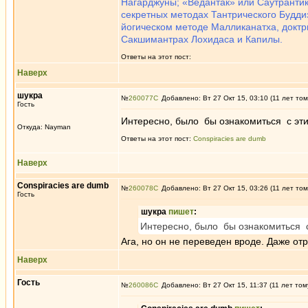
Нагарджуны; «Ведантак» или Саутрантик;
секретных методах Тантрического Буддиз
йогическом методе Малликанатха, доктри
Сакшимантрах Лохидаса и Капилы.
Ответы на этот пост:
Наверх
шукра
№
260077
Добавлено: Вт 27 Окт 15, 03:10 (11 лет том
Гость
Интересно, было бы ознакомиться с эти
Откуда: Nayman
Ответы на этот пост:
Conspiracies are dumb
Наверх
Conspiracies are dumb
№
260078
Добавлено: Вт 27 Окт 15, 03:26 (11 лет том
Гость
шукра
пишет
:
Интересно, было бы ознакомиться с
Ага, но он не переведен вроде. Даже отр
Наверх
Гость
№
260086
Добавлено: Вт 27 Окт 15, 11:37 (11 лет том