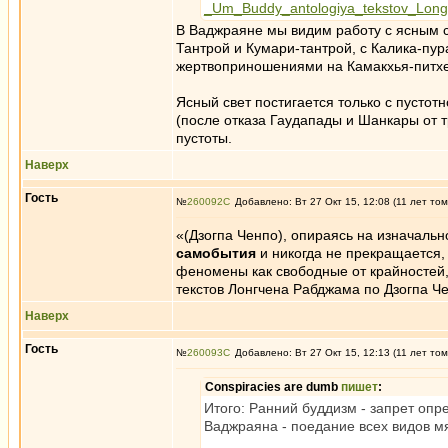
_Um_Buddy_antologiya_tekstov_Lo
В Ваджраяне мы видим работу с ясным с
Тантрой и Кумари-тантрой, с Калика-пур
жертвоприношениями на Камакхья-питхе и
Ясный свет постигается только с пустот
(после отказа Гаудапады и Шанкары от 
пустоты.
Наверх
Гость
№
260092
Добавлено: Вт 27 Окт 15, 12:08 (11 лет том
«(Дзогпа Ченпо), опираясь на изначаль
самобытия
и никогда не прекращается,
феномены как свободные от крайностей,
текстов Лонгчена Рабджама по Дзогпа Че
Наверх
Гость
№
260093
Добавлено: Вт 27 Окт 15, 12:13 (11 лет том
Conspiracies are dumb
пишет
:
Итого: Ранний буддизм - запрет оп
Ваджраяна - поедание всех видов м