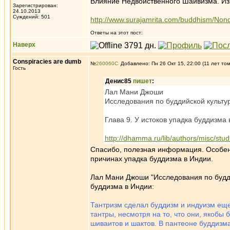
Влияние Недвойственного Шайвизма. Из
Зарегистрирован:
24.10.2013
Суждений: 501
http://www.surajamrita.com/buddhism/Non
Ответы на этот пост:
Наверх
Conspiracies are dumb
№
260060
Добавлено: Пн 26 Окт 15, 22:00 (11 лет то
Гость
Денис85
пишет
:
Лал Мани Джоши
Исследования по буддийской культуре
Глава 9. У истоков упадка буддизма
http://dhamma.ru/lib/authors/misc/stud
Спасибо, полезная информация. Особен
причинах упадка буддизма в Индии.
Лал Мани Джоши "Исследования по буддий
буддизма в Индии:
Тантризм сделал буддизм и индуизм еще
тантры, несмотря на то, что они, якобы
шиваитов и шактов. В пантеоне буддизм