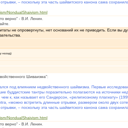
 отрывки, – поскольку эта часть шайвитского канона сама сохранил
hism/NondualShaivism.html
о верно" - В.И. Ленин.
айте.
аты не опровергнуты, нет оснований их не приводить. Если вы ду
зательства.
у назад)
войственного Шиваизма":
лся под влиянием недвойственного шайвизма. Первые исследовани
сшие буддистские тантры поразительно полагаются на источники не
 чем к, как называет его Сандерсон, «религиозному плагиату» (199
ra, «можно встретить длинные отрывки, размером около двух сотен 
 отрывки, – поскольку эта часть шайвитского канона сама сохранил
hism/NondualShaivism.html
о верно" - В.И. Ленин.