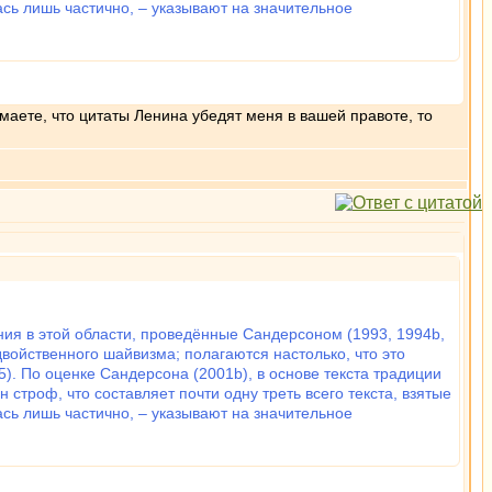
ась лишь частично, – указывают на значительное
маете, что цитаты Ленина убедят меня в вашей правоте, то
я в этой области, проведённые Сандерсоном (1993, 1994b,
двойственного шайвизма; полагаются настолько, что это
5). По оценке Сандерсона (2001b), в основе текста традиции
строф, что составляет почти одну треть всего текста, взятые
ась лишь частично, – указывают на значительное