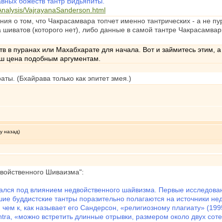
авныx божеств тантр Видьяпиты.
Analysis/VajrayanaSanderson.html
ия о том, что Чакрасамвара топчет именно тантрических - а не пу
 шиватов (которого нет), либо данные в самой тантре Чакрасамвары
тв в пуранах или Махабхарате для начала. Вот и займитесь этим, а
ош цена подобным аргументам.
аты. (Бхайрава только как эпитет змея.)
у назад)
войственного Шиваизма":
лся под влиянием недвойственного шайвизма. Первые исследовани
сшие буддистские тантры поразительно полагаются на источники не
 чем к, как называет его Сандерсон, «религиозному плагиату» (199
ra, «можно встретить длинные отрывки, размером около двух сотен 