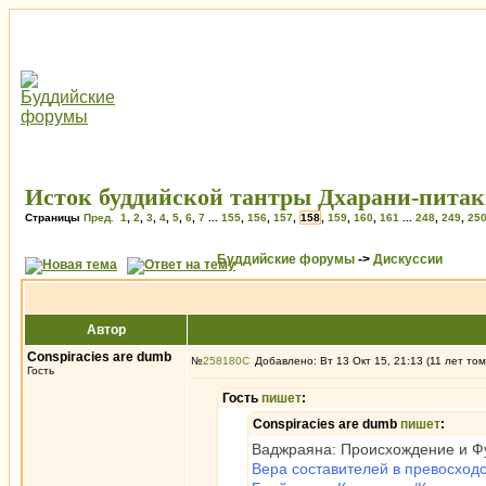
Исток буддийской тантры Дхарани-питак
Страницы
Пред.
1
,
2
,
3
,
4
,
5
,
6
,
7
...
155
,
156
,
157
,
158
,
159
,
160
,
161
...
248
,
249
,
25
Буддийские форумы
->
Дискуссии
Автор
Conspiracies are dumb
№
258180
Добавлено: Вт 13 Окт 15, 21:13 (11 лет том
Гость
Гость
пишет
:
Conspiracies are dumb
пишет
:
Ваджраяна: Происхождение и Фу
Вера составителей в превосходс