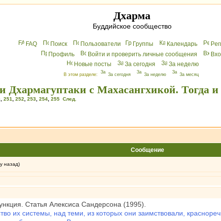
Дхарма
Буддийское сообщество
FAQ
Поиск
Пользователи
Группы
Календарь
Peг
Профиль
Войти и проверить личные сообщения
Вхo
Новые посты
За сегодня
За неделю
В этом разделе:
За сегодня
За неделю
За месяц
и Дхармагуптаки с Махасангхикой. Тогда и
0
,
251
,
252
,
253
,
254
,
255
След.
Сообщение
у назад)
нкция. Статья Алексиса Сандерсона (1995).
тво их системы, над теми, из которых они заимствовали, красноре