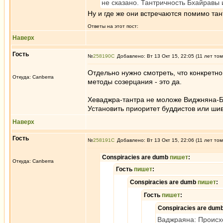
не сказано. Тантричность Бхайравы 
Ну и где же они встречаются помимо та
Ответы на этот пост:
Наверх
Гость
№
258190
Добавлено: Вт 13 Окт 15, 22:05 (11 лет том
Отдельно нужно смотреть, что конкретно
Откуда: Canberra
методы созерцания - это да.
Хеваджра-тантра не моложе Виджняна-Бх
Установить приоритет буддистов или шив
Наверх
Гость
№
258191
Добавлено: Вт 13 Окт 15, 22:06 (11 лет том
Conspiracies are dumb
пишет
:
Откуда: Canberra
Гость
пишет
:
Conspiracies are dumb
пишет
:
Гость
пишет
:
Conspiracies are dum
Ваджраяна: Происхо