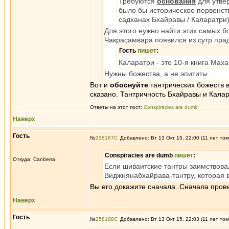
Требуются
основания
для утвер
было бы историческое первенств
садханах Бхайравы / Каларатри)
Для этого нужно найти этих самых б
Чакрасамвара появился из сутр пр
Гость
пишет
:
Каларатри - это 10-я книга Маха
Нужны божества, а не эпититы.
Вот и
обоснуйте
тантрических божеств в
сказано. Тантричность Бхайравы и Калар
Ответы на этот пост:
Conspiracies are dumb
Наверх
Гость
№
258187
Добавлено: Вт 13 Окт 15, 22:00 (11 лет том
Conspiracies are dumb
пишет
:
Откуда: Canberra
Если шиваитские тантры заимствовал
Виджнянабхайрава-тантру, которая в
Вы его докажите сначала. Сначала пров
Наверх
Гость
№
258188
Добавлено: Вт 13 Окт 15, 22:03 (11 лет том