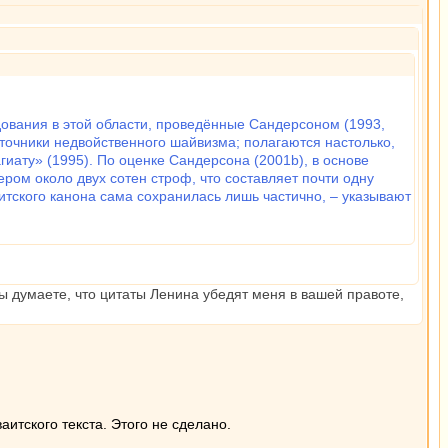
ования в этой области, проведённые Сандерсоном (1993,
сточники недвойственного шайвизма; полагаются настолько,
гиату» (1995). По оценке Сандерсона (2001b), в основе
ром около двух сотен строф, что составляет почти одну
йвитского канона сама сохранилась лишь частично, – указывают
ы думаете, что цитаты Ленина убедят меня в вашей правоте,
итского текста. Этого не сделано.