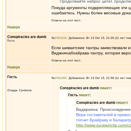
Продолжайте наброс цитат, продолж
Покуда аргументы подкрепляющие эти цит
ошибаетесь. Нужны более весомые дока
Ответы на этот пост:
Наверх
Conspiracies are dumb
№
258183
Добавлено: Вт 13 Окт 15, 21:26 (11 лет том
Гость
Если шиваитские тантры заимствовали из
Виджнянабхайрава-тантру, которая вероя
Ответы на этот пост:
Наверх
Гость
№
258186
Добавлено: Вт 13 Окт 15, 21:58 (11 лет том
Conspiracies are dumb
пишет
:
Откуда: Canberra
Гость
пишет
:
Conspiracies are dumb
пишет
:
Ваджраяна: Происхождение 
Вера составителей в превос
топчет Брайраву и Каларатр
http://www.surajamrita.com/