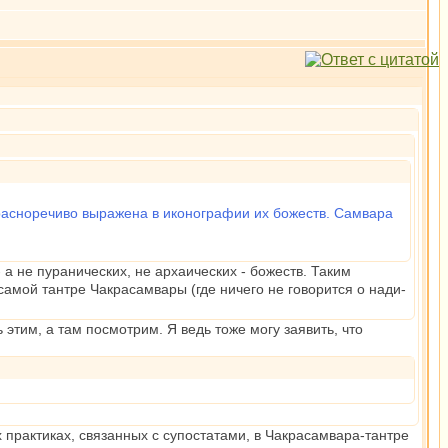
красноречиво выражена в иконографии их божеств. Самвара
а не пуранических, не архаических - божеств. Таким
самой тантре Чакрасамвары (где ничего не говорится о нади-
этим, а там посмотрим. Я ведь тоже могу заявить, что
х практиках, связанных с супостатами, в Чакрасамвара-тантре