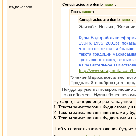
Conspiracies are dumb
пишет
:
Откуда: Canberra
Гость
пишет
:
Conspiracies are dumb
пишет
:
Элизабет Инглиш, "Влияние
Культ Ваджрайогини сформи
1994b, 1995, 2001b), показ
что это сводится ни больше
текста традиции Чакрасамва
треть всего текста, взятые 
на значительное заимствов
http://www.surajamrita.com/
"Учение Маркса всесильно, потом
Продолжайте наброс цитат, про
Покуда аргументы подкрепляющие эти
то ошибаетесь. Нужны более весомы
Ну ладно, повторю ещё раз. С научной т.
1. Тексты заимствованы буддистами у ши
2. Тексты заимствованы шиваитами у буд
3. Тексты заимствованы буддистами и ши
Чтоб утверждать заимствования буддиста