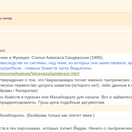
у назад)
ет
:
ние и Функция. Статья Алексиса Сандерсона (1995).
евосходство их системы, над теми, из которых они заимствовали, 
ратри/Кали , главныx божеств тантр Видьяпиты.
com/compAnalysis/VajrayanaSanderson.html
тверждения о том, что Чакрасамвара топчет именно тантрических - 
еское первенство цалунга шиватов (которого нет), либо данные в 
йравы / Каларатри).
ых божеств в пуранах или Махабхарате для начала. Вот и займитесь 
р праджняпарамиты. Грош цена подобным аргументам.
Махабхараты. (Бхайрава только как эпитет змея.)
тв в тех персонажах, которых топчет Йидам. Ничего о тантрически