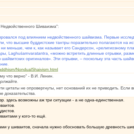
 Недвойственного Шиваизма":
ровался под влиянием недвойственного шайвизма. Первые исслед
али, что высшие буддистские тантры поразительно полагаются на и
, ни меньше, чем к, как называет его Сандерсон, «религиозному пла
ры, Laghuśamvaratantra, «можно встретить длинные отрывки, разме
из шайвитских оригиналов». Эти отрывки, – поскольку эта часть ша
ание.
buddhism/NondualShaivism.html
у что верно" - В.И. Ленин.
должайте.
 цитаты не опровергнуты, нет оснований их не приводить. Если в
е доказательства.
зр. здесь возможны аж три ситуации - а не одна-единственная.
ваитов.
дистов.
ваитами у кого-то ещё.
ми у шиваитов, сначала нужно обосновать большую древность шива