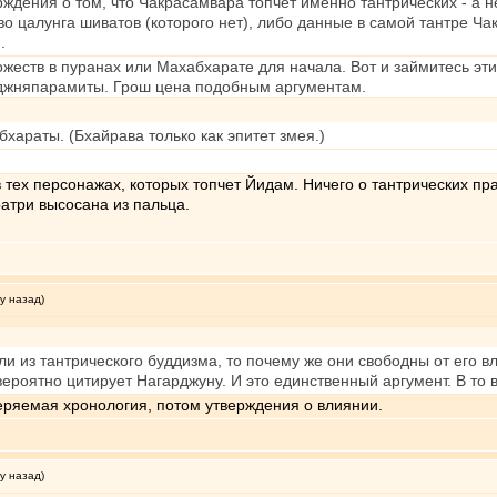
ждения о том, что Чакрасамвара топчет именно тантрических - а н
о цалунга шиватов (которого нет), либо данные в самой тантре Ча
.
ожеств в пуранах или Махабхарате для начала. Вот и займитесь этим
аджняпарамиты. Грош цена подобным аргументам.
бхараты. (Бхайрава только как эпитет змея.)
 тех персонажах, которых топчет Йидам. Ничего о тантрических пра
атри высосана из пальца.
у назад)
и из тантрического буддизма, то почему же они свободны от его вл
ероятно цитирует Нагарджуну. И это единственный аргумент. В то 
еряемая хронология, потом утверждения о влиянии.
у назад)