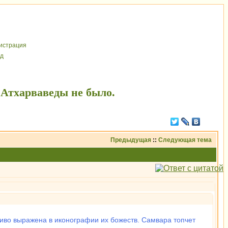
иcтрaция
д
 Атхарваведы не было.
Предыдущая
::
Следующая тема
чиво выражена в иконографии их божеств. Самвара топчет