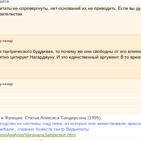
айте.
аты не опровергнуты, нет оснований их не приводить. Если вы ду
зательства.
у назад)
 тантрического буддизма, то почему же они свободны от его влияни
тно цитирует Нагарджуну. И это единственный аргумент. В то врем
у назад)
и Функция. Статья Алексиса Сандерсона (1995).
ходство их системы, над теми, из которых они заимствовали, кра
и/Кали , главныx божеств тантр Видьяпиты.
compAnalysis/VajrayanaSanderson.html