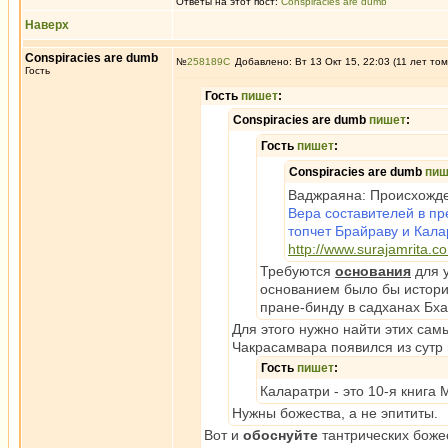
Ответы на этот пост:
Conspiracies are dumb
Наверх
Conspiracies are dumb
№
258189
Добавлено: Вт 13 Окт 15, 22:03 (11 лет том
Гость
Гость
пишет
:
Conspiracies are dumb
пишет
:
Гость
пишет
:
Conspiracies are dumb
пиш
Ваджраяна: Происхожде
Вера составителей в пр
топчет Брайраву и Кала
http://www.surajamrita.
Требуются
основания
для у
основанием было бы историч
пране-бинду в садханах Бха
Для этого нужно найти этих сам
Чакрасамвара появился из сут
Гость
пишет
:
Каларатри - это 10-я книга 
Нужны божества, а не эпититы.
Вот и
обоснуйте
тантрических божес