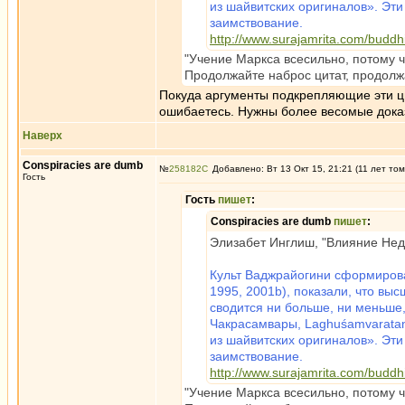
из шайвитских оригиналов». Эти
заимствование.
http://www.surajamrita.com/budd
"Учение Маркса всесильно, потому чт
Продолжайте наброс цитат, продолж
Покуда аргументы подкрепляющие эти цит
ошибаетесь. Нужны более весомые дока
Наверх
Conspiracies are dumb
№
258182
Добавлено: Вт 13 Окт 15, 21:21 (11 лет том
Гость
Гость
пишет
:
Conspiracies are dumb
пишет
:
Элизабет Инглиш, "Влияние Нед
Культ Ваджрайогини сформирова
1995, 2001b), показали, что вы
сводится ни больше, ни меньше,
Чакрасамвары, Laghuśamvaratant
из шайвитских оригиналов». Эти
заимствование.
http://www.surajamrita.com/budd
"Учение Маркса всесильно, потому чт