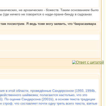
ранических, не архаических - божеств. Таким основанием было
 (где ничего не говорится о нади-пране-бинду в садханах
 там посмотрим. Я ведь тоже могу заявить, что Чакрасамвара
я в этой области, проведённые Сандерсоном (1993, 1994b,
двойственного шайвизма; полагаются настолько, что это
5). По оценке Сандерсона (2001b), в основе текста традиции
строф, что составляет почти одну треть всего текста, взятые