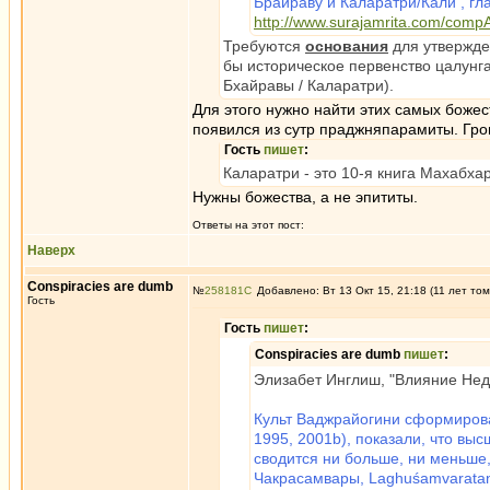
Брайраву и Каларатри/Кали , гл
http://www.surajamrita.com/comp
Требуются
основания
для утвержден
бы историческое первенство цалунга
Бхайравы / Каларатри).
Для этого нужно найти этих самых божес
появился из сутр праджняпарамиты. Гр
Гость
пишет
:
Каларатри - это 10-я книга Махабхар
Нужны божества, а не эпититы.
Ответы на этот пост:
Наверх
Conspiracies are dumb
№
258181
Добавлено: Вт 13 Окт 15, 21:18 (11 лет том
Гость
Гость
пишет
:
Conspiracies are dumb
пишет
:
Элизабет Инглиш, "Влияние Нед
Культ Ваджрайогини сформирова
1995, 2001b), показали, что вы
сводится ни больше, ни меньше,
Чакрасамвары, Laghuśamvaratant