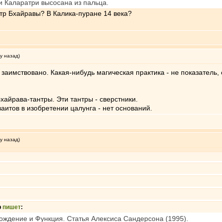
и Каларатри высосана из пальца.
нтр Бхайравы? В Калика-пуране 14 века?
у назад)
 заимствовано. Какая-нибудь магическая практика - не показатель
айрава-тантры. Эти тантры - сверстники.
аитов в изобретении цалунга - нет оснований.
у назад)
b
пишет
:
ждение и Функция. Статья Алексиса Сандерсона (1995).