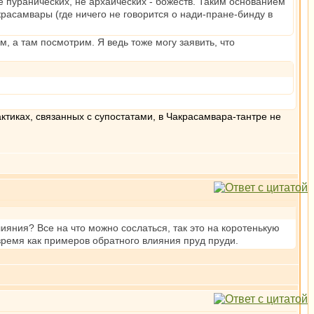
е пуранических, не архаических - божеств. Таким основанием
красамвары (где ничего не говорится о нади-пране-бинду в
, а там посмотрим. Я ведь тоже могу заявить, что
ктиках, связанных с супостатами, в Чакрасамвара-тантре не
ияния? Все на что можно сослаться, так это на коротенькую
время как примеров обратного влияния пруд пруди.