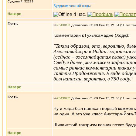
_________________
Суждений: 52233
Буддизм чистой воды
Наверх
Гость
№
254301
Добавлено: Ср 09 Сен 15, 21:34 (11 лет то
Комментарии к Гухьясамадже (Ходж):
"Таким образом, это, вероятно, б
Амогхаваджра в Индии: короткая ве
(сейчас – восемнадцатая глава) уже
Следуя далее, мы можем зафиксиров
самые ранние комментарии таких у
Тантры Продолжения. В виде общей 
был написан, вероятно, в 750 году."
Наверх
Гость
№
254302
Добавлено: Ср 09 Сен 15, 21:36 (11 лет то
Ну и когда был написан первый коммента
ни один. А это уже класс Ануттара-Йога-
Шиваитский тантризм возник позже будди
Наверх