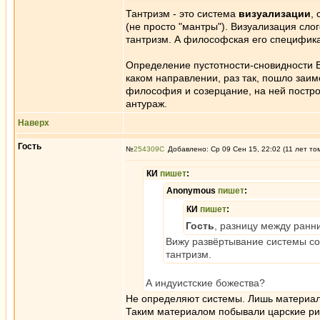
Тантризм - это система
визуализации
,
(не просто "мантры"). Визуализация сл
тантризм. А философская его специфика
Определение пустотности-сновидности 
каком направлении, раз так, пошло заим
философия и созерцание, на ней постро
антураж.
Наверх
Гость
№
254309
Добавлено: Ср 09 Сен 15, 22:02 (11 лет то
КИ
пишет
:
Anonymous
пишет
:
КИ
пишет
:
Гость
, разницу между ранн
Вижу развёртывание системы соз
тантризм.
А индуистские божества?
Не определяют системы. Лишь материал
Таким материалом побывали царские риту