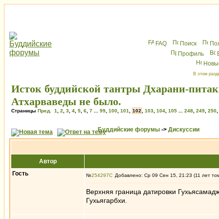
FAQ
Поиск
По
Профиль
Новы
В этом разд
Исток буддийской тантры Дхарани-питак
Атхарваведы не было.
Страницы
Пред.
1
,
2
,
3
,
4
,
5
,
6
,
7
...
99
,
100
,
101
,
102
,
103
,
104
,
105
...
248
,
249
,
250
Буддийские форумы
->
Дискуссии
Автор
Гость
№
254297
Добавлено: Ср 09 Сен 15, 21:23 (11 лет то
Верхняя граница датировки Гухьясамаджи
Гухьягарбхи.