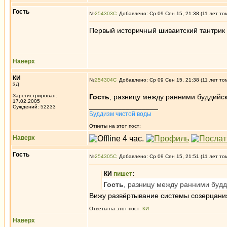
Гость
№
254303
Добавлено: Ср 09 Сен 15, 21:38 (11 лет то
Первый историчный шиваитский тантрик -
Наверх
КИ
№
254304
Добавлено: Ср 09 Сен 15, 21:38 (11 лет то
3Д
Зарегистрирован:
Гость
, разницу между ранними буддийск
17.02.2005
_________________
Суждений: 52233
Буддизм чистой воды
Ответы на этот пост:
Наверх
Гость
№
254305
Добавлено: Ср 09 Сен 15, 21:51 (11 лет то
КИ
пишет
:
Гость
, разницу между ранними будд
Вижу развёртывание системы созерцания.
Ответы на этот пост:
КИ
Наверх