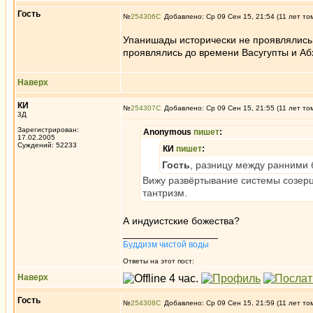
Гость
№
254306
Добавлено: Ср 09 Сен 15, 21:54 (11 лет то
Упанишады исторически не проявлялись
проявлялись до времени Васугупты и Аб
Наверх
КИ
№
254307
Добавлено: Ср 09 Сен 15, 21:55 (11 лет то
3Д
Зарегистрирован:
Anonymous
пишет
:
17.02.2005
Суждений: 52233
КИ
пишет
:
Гость
, разницу между ранними 
Вижу развёртывание системы созерц
тантризм.
А индуистские божества?
_________________
Буддизм чистой воды
Ответы на этот пост:
Наверх
Гость
№
254308
Добавлено: Ср 09 Сен 15, 21:59 (11 лет то