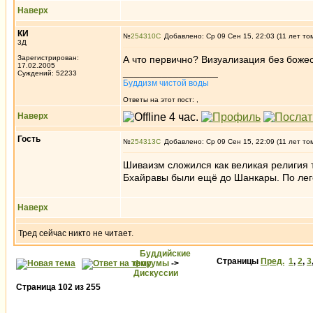
Наверх
КИ
№
254310
Добавлено: Ср 09 Сен 15, 22:03 (11 лет то
3Д
Зарегистрирован:
А что первично? Визуализация без божест
17.02.2005
_________________
Суждений: 52233
Буддизм чистой воды
Ответы на этот пост:
,
Наверх
Гость
№
254313
Добавлено: Ср 09 Сен 15, 22:09 (11 лет то
Шиваизм сложился как великая религия 
Бхайравы были ещё до Шанкары. По леге
Наверх
Тред сейчас никто не читает.
Буддийские
Страницы
Пред.
1
,
2
,
3
форумы
->
Дискуссии
Страница
102
из
255