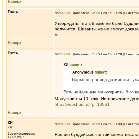
Наверх
Гость
№
254298
Добавлено: Ср 09 Сен 15, 21:25 (11 лет то
Утверждать, что в 8 веке не было буддий
получится. Шиваиты же не смогут доказа
м.
Наверх
Гость
№
254299
Добавлено: Ср 09 Сен 15, 21:29 (11 лет то
КИ
пишет
:
Anonymous
пишет
:
Верхняя граница датировки Гухь
Есть найденные манускрипты 8-го в
Манускрипты 10 века. Исторические дати
http://webshus.ru/?p=18561
Наверх
КИ
№
254300
Добавлено: Ср 09 Сен 15, 21:33 (11 лет то
3Д
Зарегистрирован:
Ранние буддийские тантрические тексты 
17.02.2005