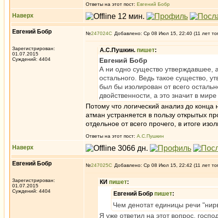
Ответы на этот пост:
Евгений Бобр
Наверх
Евгений Бобр
№
247024
Добавлено: Ср 08 Июл 15, 22:40 (11 лет то
Зарегистрирован:
А.С.Пушкин.
пишет
:
01.07.2015
Суждений: 4404
Евгений Бобр
А ни одно существо утверждавшее, ат
остального. Ведь такое существо, у
был бы изолирован от всего остально
двойственности, а это значит в мир
Потому что логический анализ до конца 
атман устраняется в пользу открытых пр
отдельное от всего прочего, в итоге изо
Ответы на этот пост:
А.С.Пушкин
Наверх
Евгений Бобр
№
247025
Добавлено: Ср 08 Июл 15, 22:42 (11 лет то
Зарегистрирован:
КИ
пишет
:
01.07.2015
Суждений: 4404
Евгений Бобр
пишет
:
Чем денотат единицы речи "нир
Я уже ответил на этот вопрос, госпо