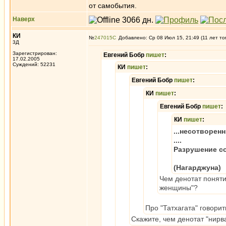
от самобытия.
Наверх
КИ
№
247015
Добавлено: Ср 08 Июл 15, 21:49 (11 лет то
3Д
Зарегистрирован:
Евгений Бобр
пишет
:
17.02.2005
Суждений: 52231
КИ
пишет
:
Евгений Бобр
пишет
:
КИ
пишет
:
Евгений Бобр
пишет
:
КИ
пишет
:
...несотворен
....
Разрушение с
(Нагарджуна)
Чем денотат поняти
женщины"?
Про "Татхагата" говорит
Скажите, чем денотат "нир