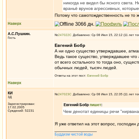
никогда не видел бы ясного света. 
враньё врунов агрессивных, которы
Потому что самотождественность не то ж
Наверх
А.С.Пушкин.
№
247022
Добавлено: Ср 08 Июл 15, 22:12 (11 лет то
Гость
Евгений Бобр
А ни одно существо утверждавшее, атман 
Ведь такое существо, утверждавшее что 
от всего остального то тогда оно, сущес
обычных людей, тысяч людей.
Ответы на этот пост:
Евгений Бобр
Наверх
КИ
№
247023
Добавлено: Ср 08 Июл 15, 22:35 (11 лет то
3Д
Зарегистрирован:
Евгений Бобр
пишет
:
17.02.2005
Суждений: 52231
Чем денотат единицы речи "нирвана
Я уже ответил на этот вопрос, господин 
_________________
Буддизм чистой воды