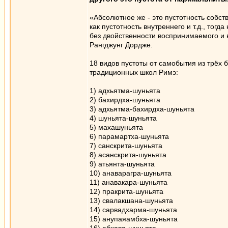
«Абсолютное же - это пустотность собст
как пустотность внутреннего и т.д., то
без двойственности воспринимаемого и
Рангджунг Дордже.
18 видов пустоты от самобытия из трёх
традиционных школ Римэ:
1) адхьятма-шуньята
2) бахирдха-шуньята
3) адхьятма-бахирдха-шуньята
4) шуньята-шуньята
5) махашуньята
6) парамартха-шуньята
7) санскрита-шуньята
8) асанскрита-шуньята
9) атьянта-шуньята
10) анаварагра-шуньята
11) анавакара-шуньята
12) пракрита-шуньята
13) свалакшана-шуньята
14) сарвадхарма-шуньята
15) анупаяамбха-шуньята