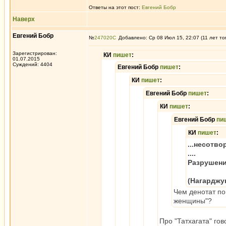
Ответы на этот пост:
Евгений Бобр
Наверх
Евгений Бобр
№
247020
Добавлено: Ср 08 Июл 15, 22:07 (11 лет то
Зарегистрирован:
КИ
пишет
:
01.07.2015
Суждений: 4404
Евгений Бобр
пишет
:
КИ
пишет
:
Евгений Бобр
пишет
:
КИ
пишет
:
Евгений Бобр
пи
КИ
пишет
:
...несотв
....
Разрушени
(Нагарджу
Чем денотат по
женщины"?
Про "Татхагата" гов