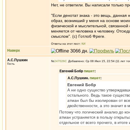
Нет, не ответили. Вы написали только пр
"Если денотат знака - это вещь, данная
образ, возникший у меня на основе моих
физической и мыслительной, связанной с
меняется от человека к человеку. Отсю
смыслом". (с) Готлоб Фреге.
Ответы на этот пост:
КИ
Наверх
А.С.Пушкин
№
247026
Добавлено: Ср 08 Июл 15, 22:54 (11 лет то
Гость
Евгений Бобр
пишет
:
А.С.Пушкин.
пишет
:
Евгений Бобр
А ни одно существо утверждавшее
остального. Ведь такое существо
атман был бы изолирован от всег
двойственности, а это значит в
Потому что логический анализ до ко
атман устраняется в пользу открыты
отдельное от всего прочего, в итоге