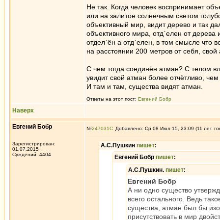
Не так. Когда человек воспринимает об
или на залитое солнечным светом голубое
объективный мир, видит дерево и так да
объективного мира, отд`елен от дерева 
отдел`ён а отд`елен, в том смысле что в
на расстоянии 200 метров от себя, свой
С чем тогда соединён атман? С телом в
увидит свой атман более отчётливо, чем 
И там и там, существа видят атман.
Ответы на этот пост:
Евгений Бобр
Наверх
Евгений Бобр
№
247031
Добавлено: Ср 08 Июл 15, 23:09 (11 лет то
Зарегистрирован:
А.С.Пушкин
пишет
:
01.07.2015
Суждений: 4404
Евгений Бобр
пишет
:
А.С.Пушкин.
пишет
:
Евгений Бобр
А ни одно существо утвержд
всего остального. Ведь тако
существа, атман был бы изо
присутствовать в мир двойс