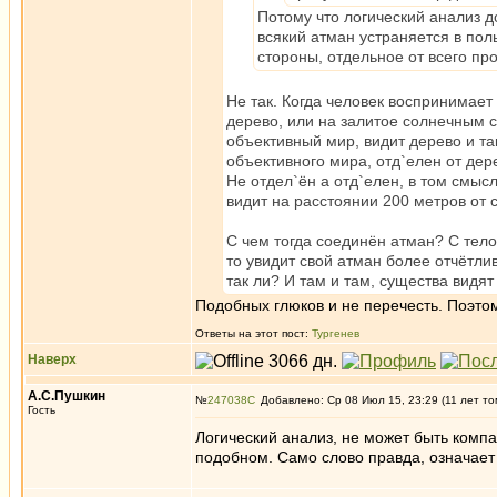
Потому что логический анализ д
всякий атман устраняется в пол
стороны, отдельное от всего про
Не так. Когда человек воспринимае
дерево, или на залитое солнечным св
объективный мир, видит дерево и та
объективного мира, отд`елен от дер
Не отдел`ён а отд`елен, в том смысл
видит на расстоянии 200 метров от с
С чем тогда соединён атман? С тел
то увидит свой атман более отчётли
так ли? И там и там, существа видят
Подобных глюков и не перечесть. Поэто
Ответы на этот пост:
Тургенев
Наверх
А.С.Пушкин
№
247038
Добавлено: Ср 08 Июл 15, 23:29 (11 лет то
Гость
Логический анализ, не может быть компа
подобном. Само слово правда, означает 