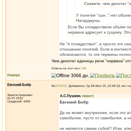
Скажите, чем денотат "
У понятия "сын.." нет объем
Нагарджуны.
Если Вы отождествили объём пон
нирвана адресует к сущему. Это
Не "я отождествил", а просто это с
отношении понятий. Если в контекс
обозначается, то эти термины полн
Чем денотат единицы речи "нирвана" от
Ответы на этот пост:
КИ
Наверх
Евгений Бобр
№
247021
Добавлено: Ср 08 Июл 15, 22:08 (11 лет то
Зарегистрирован:
А.С.Пушкин.
пишет
:
01.07.2015
Суждений: 4404
Евгений Бобр
Да не может внутреннее, если это а
самобытие, пусто от самобытия, а не
не является самим собой? Итак, атм