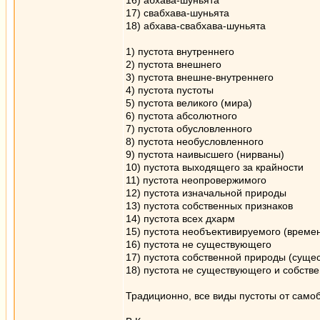
16) абхава-шуньята
17) свабхава-шуньята
18) абхава-свабхава-шуньята
1) пустота внутреннего
2) пустота внешнего
3) пустота внешне-внутреннего
4) пустота пустоты
5) пустота великого (мира)
6) пустота абсолютного
7) пустота обусловленного
8) пустота необусловленного
9) пустота наивысшего (нирваны)
10) пустота выходящего за крайности
11) пустота неопровержимого
12) пустота изначальной природы
13) пустота собственных признаков
14) пустота всех дхарм
15) пустота необъективируемого (време
16) пустота не существующего
17) пустота собственной природы (суще
18) пустота не существующего и собств
Традиционно, все виды пустоты от самоб