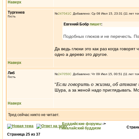
Наверх
Тургенев
№
247041
Добавлено: Ср 08 Июл 15, 23:31 (11 лет то
Гость
Евгений Бобр
пишет
:
Подобных глюков и не перечесть. П
Да ведь глюки это как раз когда говорят 
одно а дерево это другое.
Наверх
Либ
№
247050
Добавлено: Чт 09 Июл 15, 00:51 (11 лет то
Гость
Если говорить о жизни, об атмане
"
Шура, а за женой надо приглядывать. М
Наверх
Тред сейчас никто не читает.
Буддийские форумы
->
Стран
Гималайский буддизм
Страница
25
из
37