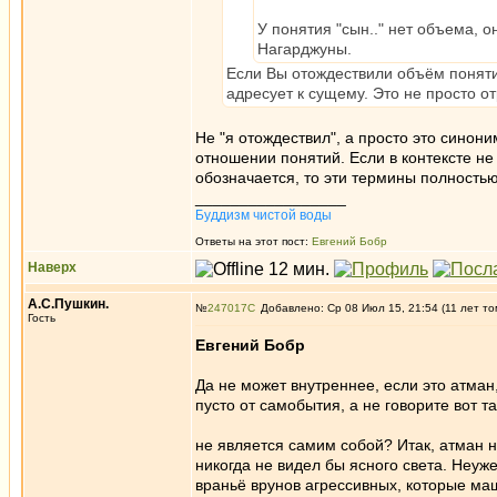
У понятия "сын.." нет объема, о
Нагарджуны.
Если Вы отождествили объём понятия
адресует к сущему. Это не просто от
Не "я отождествил", а просто это синони
отношении понятий. Если в контексте н
обозначается, то эти термины полность
_________________
Буддизм чистой воды
Ответы на этот пост:
Евгений Бобр
Наверх
А.С.Пушкин.
№
247017
Добавлено: Ср 08 Июл 15, 21:54 (11 лет то
Гость
Евгений Бобр
Да не может внутреннее, если это атман
пусто от самобытия, а не говорите вот та
не является самим собой? Итак, атман н
никогда не видел бы ясного света. Неуж
враньё врунов агрессивных, которые ма