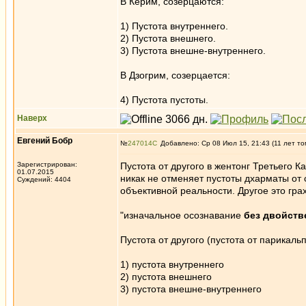
В Керим, созерцаются:
1) Пустота внутреннего.
2) Пустота внешнего.
3) Пустота внешне-внутреннего.
В Дзогрим, созерцается:
4) Пустота пустоты.
Наверх
Евгений Бобр
№
247014
Добавлено: Ср 08 Июл 15, 21:43 (11 лет то
Зарегистрирован:
Пустота от другого в жентонг Третьего 
01.07.2015
никак не отменяет пустоты дхарматы от 
Суждений: 4404
объективной реальности. Другое это гра
"изначальное осознавание
без двойств
Пустота от другого (пустота от парикаль
1) пустота внутреннего
2) пустота внешнего
3) пустота внешне-внутреннего