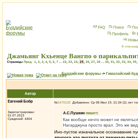
FAQ
Поиск
По
Профиль
Новы
В этом разд
Джамьянг Кхьенце Вангпо о парикальпит
Страницы
Пред.
1
,
2
,
3
,
4
,
5
,
6
,
7
...
22
,
23
,
24
,
25
,
26
,
27
,
28
...
30
,
31
,
32
,
33
,
34
,
35
Буддийские форумы
->
Гималайский бу
Автор
Евгений Бобр
№
247013
Добавлено: Ср 08 Июл 15, 21:34 (11 лет то
Зарегистрирован:
А.С.Пушкин
пишет
:
01.07.2015
Суждений: 4404
Как вообще нечто может не являтьс
Нагарджуна просто врал. Это же вид
Ино-пустое изначальное осознавание п
другого это пустота от парикальпиты