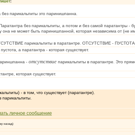
пишет
:
 без парикальпиты это паринишпанна.
 Паратантра без парикальпиты, а потом и без самой паратантры - 
у она не может быть паринишпанной, которая независима от (не и
СУТСТВИЕ парикальпиты в паратантре. ОТСУТСТВИЕ - ПУСТОТА. Не 
 пустота, а паратантра - которая существует.
отсутствие
париншпанна -
парикальпиты в паратантре. Это прям
тантре, которая существует.
кальпиты) - в том, что существует (паратантре).
з парикальпиты.
му назад)