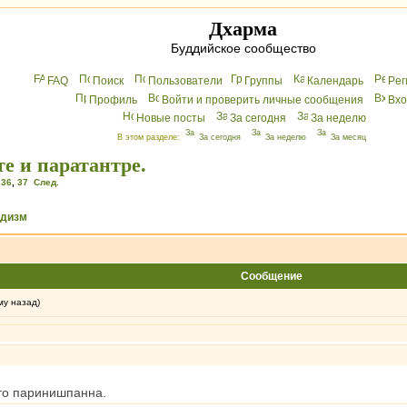
Дхарма
Буддийское сообщество
FAQ
Поиск
Пользователи
Группы
Календарь
Peг
Профиль
Войти и проверить личные сообщения
Вхo
Новые посты
За сегодня
За неделю
В этом разделе:
За сегодня
За неделю
За месяц
е и паратантре.
,
36
,
37
След.
ддизм
Сообщение
му назад)
то паринишпанна.