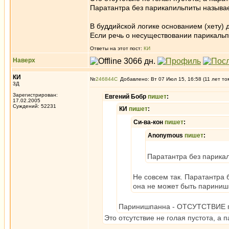
Паратантра без парикапильпиты называ
В буддийской логике основанием (хету) 
Если речь о несуществовании парикальпи
Ответы на этот пост:
КИ
Наверх
КИ
№
246844
Добавлено: Вт 07 Июл 15, 16:58 (11 лет то
3Д
Зарегистрирован:
Евгений Бобр
пишет
:
17.02.2005
Суждений: 52231
КИ
пишет
:
Си-ва-кон
пишет
:
Anonymous
пишет
:
Паратантра без парика
Не совсем так. Паратантра 
она не может быть париниш
Паринишпанна - ОТСУТСТВИЕ пар
Это отсутствие не голая пустота, а 