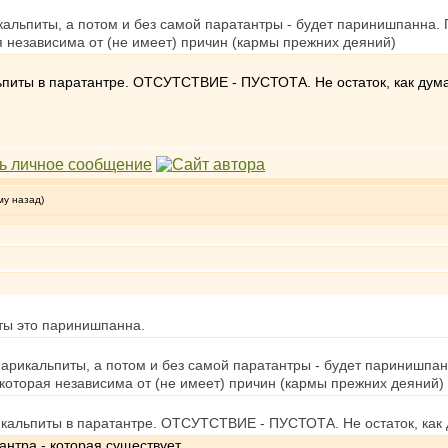
кальпиты, а потом и без самой паратантры - будет паринишпанна. 
 независима от (не имеет) причин (кармы прежних деяний)
ты в паратантре. ОТСУТСТВИЕ - ПУСТОТА. Не остаток, как думае
му назад)
ты это паринишпанна.
парикальпиты, а потом и без самой паратантры - будет паринишпан
которая независима от (не имеет) причин (кармы прежних деяний)
льпиты в паратантре. ОТСУТСТВИЕ - ПУСТОТА. Не остаток, как ду
антра - которая существует.