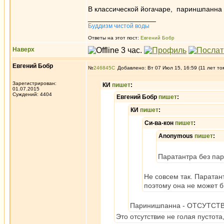
В классической йогачаре, париншпанна
_________________
Буддизм чистой воды
Ответы на этот пост:
Евгений Бобр
Наверх
Евгений Бобр
№
246845
Добавлено: Вт 07 Июл 15, 16:59 (11 лет то
Зарегистрирован:
КИ
пишет
:
01.07.2015
Суждений: 4404
Евгений Бобр
пишет
:
КИ
пишет
:
Си-ва-кон
пишет
:
Anonymous
пишет
:
Паратантра без па
Не совсем так. Паратан
поэтому она не может б
Паринишпанна - ОТСУТСТВИЕ
Это отсутствие не голая пустота