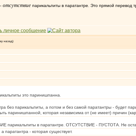
отсутствие
 -
парикальпиты в паратантре. Это прямой перевод 
му назад)
рикальпиты это паринишпанна.
тра без парикальпиты, а потом и без самой паратантры - будет па
ыть паринишпанной, которая независима от (не имеет) причин (к
 парикальпиты в паратантре. ОТСУТСТВИЕ - ПУСТОТА. Не остаток
, а паратантра - которая существует.