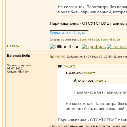
Не совсем так. Паратантра без пари
может быть паринишпанной, которая
Паринишпанна - ОТСУТСТВИЕ парикальпи
_________________
Буддизм чистой воды
Ответы на этот пост:
Евгений Бобр
,
Евгений Бобр
Наверх
Евгений Бобр
№
246843
Добавлено: Вт 07 Июл 15, 16:55 (11 лет то
Зарегистрирован:
КИ
пишет
:
01.07.2015
Суждений: 4404
Си-ва-кон
пишет
:
Anonymous
пишет
:
Паратантра без парикальпи
Не совсем так. Паратантра без 
не может быть паринишпанной, 
Паринишпанна - ОТСУТСТВИЕ парика
Это отсутствие не голая пустота, а парат