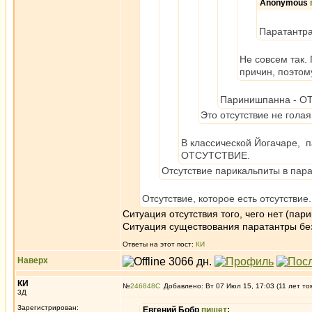
Anonymous
Паратантра
Не совсем так.
причин, поэтом
Паринишпанна - ОТ
Это отсутствие не голая
В классической Йогачаре, 
ОТСУТСТВИЕ.
Отсутствие парикальпиты в пара
Отсутствие, которое есть отсутствие.
Ситуация отсутствия того, чего нет (пари
Ситуация существования паратантры бе
Ответы на этот пост:
КИ
Наверх
КИ
№
246848
Добавлено: Вт 07 Июл 15, 17:03 (11 лет то
3Д
Зарегистрирован:
Евгений Бобр
пишет
: