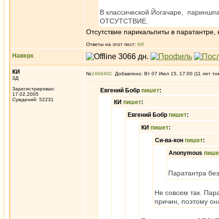
В классической Йогачаре, париншп
ОТСУТСТВИЕ.
Отсутствие парикальпиты в паратантре, 
Ответы на этот пост:
КИ
Наверх
КИ
№
246846
Добавлено: Вт 07 Июл 15, 17:00 (11 лет то
3Д
Зарегистрирован:
Евгений Бобр
пишет
:
17.02.2005
Суждений: 52231
КИ
пишет
:
Евгений Бобр
пишет
:
КИ
пишет
:
Си-ва-кон
пишет
:
Anonymous
пише
Паратантра без
Не совсем так. Пар
причин, поэтому он