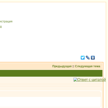
иcтрaция
д
Предыдущая
::
Следующая тема