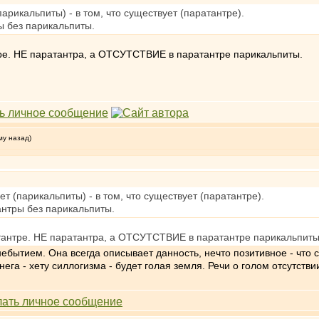
парикальпиты) - в том, что существует (паратантре).
 без парикальпиты.
е. НЕ паратантра, а ОТСУТСТВИЕ в паратантре парикальпиты.
му назад)
ет (парикальпиты) - в том, что существует (паратантре).
нтры без парикальпиты.
нтре. НЕ паратантра, а ОТСУТСТВИЕ в паратантре парикальпиты
ебытием. Она всегда описывает данность, нечто позитивное - что 
ега - хету силлогизма - будет голая земля. Речи о голом отсутствии