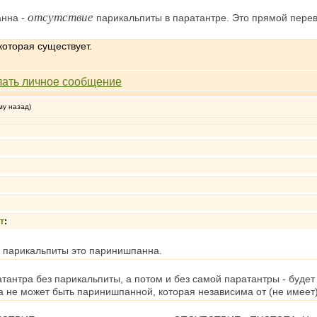
отсутствие
анна -
парикальпиты в паратантре. Это прямой пере
которая существует.
му назад)
т
:
 парикальпиты это паринишпанна.
атантра без парикальпиты, а потом и без самой паратантры - буде
а не может быть паринишпанной, которая независима от (не имеет