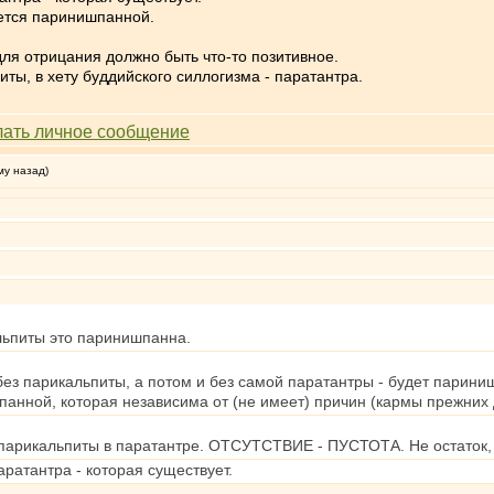
ется паринишпанной.
для отрицания должно быть что-то позитивное.
ты, в хету буддийского силлогизма - паратантра.
му назад)
льпиты это паринишпанна.
без парикальпиты, а потом и без самой паратантры - будет парини
панной, которая независима от (не имеет) причин (кармы прежних
икальпиты в паратантре. ОТСУТСТВИЕ - ПУСТОТА. Не остаток, ка
паратантра - которая существует.