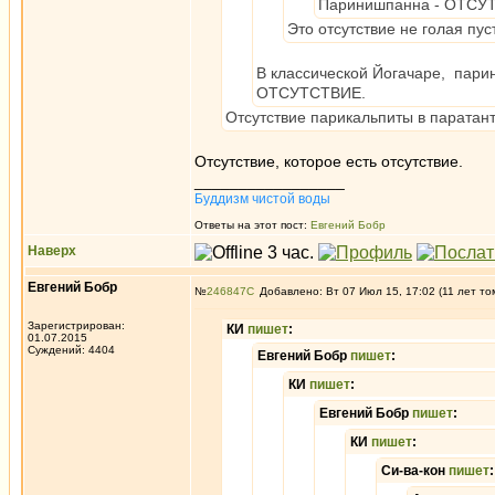
Паринишпанна - ОТСУТС
Это отсутствие не голая пус
В классической Йогачаре, пари
ОТСУТСТВИЕ.
Отсутствие парикальпиты в паратант
Отсутствие, которое есть отсутствие.
_________________
Буддизм чистой воды
Ответы на этот пост:
Евгений Бобр
Наверх
Евгений Бобр
№
246847
Добавлено: Вт 07 Июл 15, 17:02 (11 лет то
Зарегистрирован:
КИ
пишет
:
01.07.2015
Суждений: 4404
Евгений Бобр
пишет
:
КИ
пишет
:
Евгений Бобр
пишет
:
КИ
пишет
:
Си-ва-кон
пишет
: