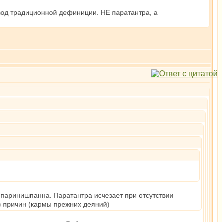
вод традиционной дефиниции. НЕ паратантра, а
т паринишпанна. Паратантра исчезает при отсутствии
) причин (кармы прежних деяний)