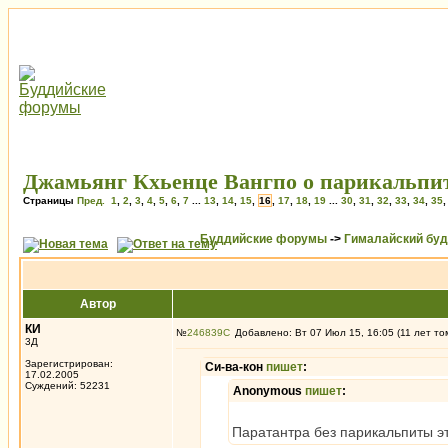
Джамьянг Кхьенце Вангпо о парикальпит
Страницы
Пред.
1
,
2
,
3
,
4
,
5
,
6
,
7
...
13
,
14
,
15
,
16
,
17
,
18
,
19
...
30
,
31
,
32
,
33
,
34
,
35
Буддийские форумы
->
Гималайский бу
Автор
КИ
№
246839
Добавлено: Вт 07 Июл 15, 16:05 (11 лет то
3Д
Зарегистрирован:
Си-ва-кон
пишет
:
17.02.2005
Суждений: 52231
Anonymous
пишет
:
Паратантра без парикальпиты э