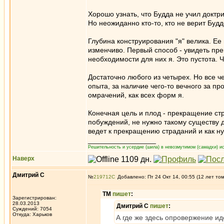
Хорошо узнать, что Будда не учил доктр
Но неожиданно кто-то, кто не верит Бу
Глубина конструирования "я" велика. Ее 
изменчиво. Первый способ - увидеть пре
необходимости для них я. Это пустота. 
Достаточно любого из четырех. Но все ч
опыта, за наличие чего-то вечного за п
омрачений, как всех форм я.
Конечная цель и плод - прекращение стр
побуждений, не нужно такому существу д
ведет к прекращению страданий и как н
_________________
Решительность и усердие (шила) в невозмутимом (самадхи) ис
Наверх
Дмитрий С
№
219712
Добавлено: Пт 24 Окт 14, 00:55 (12 лет то
ТМ
пишет
:
Зарегистрирован:
28.03.2013
Дмитрий С
пишет
:
Суждений: 7054
Откуда: Харьков
А где же здесь опровержение ид