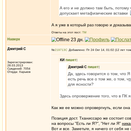
А его и не должно там быть, потому
допускает метафизические вставки
А я уже в который раз говорю и доказыв
Ответы на этот пост:
ТМ
Наверх
Дмитрий С
№
219713
Добавлено: Пт 24 Окт 14, 01:02 (12 лет то
КИ
пишет
:
Зарегистрирован:
28.03.2013
Дмитрий С
пишет
:
Суждений: 7054
Откуда: Харьков
Да, здесь говорится о том, что Я
есть речь все о том же, о том, ч
т
для ясности?
Здесь опровержение того, что в ПК 
Как же ее можно опровергнуть, если она 
Позиция дост. Тханиссаро же состоит со
на вопросы "Есть ли Я?", "Нет ли Я"
ника
Вот и все. Заметьте, я ничего от себя 