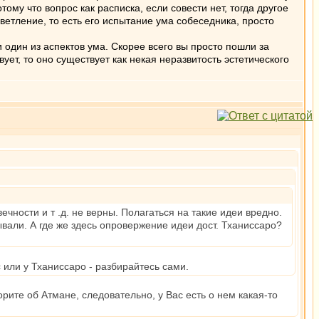
ому что вопрос как расписка, если совести нет, тогда другое
светление, то есть его испытание ума собеседника, просто
и один из аспектов ума. Скорее всего вы просто пошли за
ует, то оно существует как некая неразвитость эстетического
 вечности и т .д. не верны. Полагаться на такие идеи вредно.
ывали. А где же здесь опровержение идеи дост. Тханиссаро?
 или у Тханиссаро - разбирайтесь сами.
рите об Атмане, следовательно, у Вас есть о нем какая-то