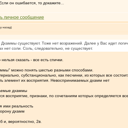
Если он ошибается, то докажите...
му назад)
? Дхаммы существуют. Тоже нет возражений. Далее у Вас идет логиче
х нет соли. Соль, следовательно, не существует.
нельзя сказать - все есть спички.
хаммы" можно понять шестью разными способами.
териально, субстанционально, как песчинки, из которых все состоит
ать элемент их восприятия. Невоспринимаемых дхамм нет
маемые дхаммы
тся восприятие, признаки, по сочетаниям которых определяется все
ая ими реальность
сторону дхамм
2б и, вероятностно, 2в.