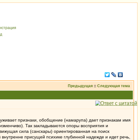
иcтрaция
д
Предыдущая
::
Следующая тема
аруживает признаки, обобщение (намарупа) дает признакам имя
 изменчиво). Так закладываются опоры восприятия и
движущая сила (санскары) ориентированная на поиск
й внутренне присущей психике глубинной надежде и идет речь,