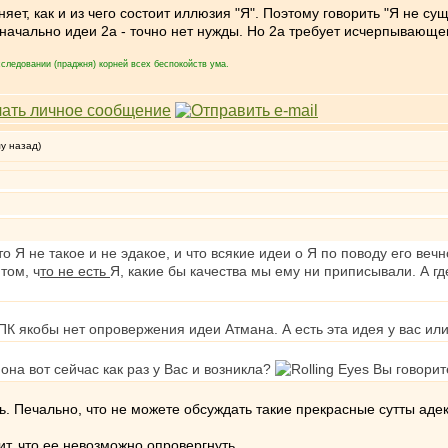
яет, как и из чего состоит иллюзия "Я". Поэтому говорить "Я не с
значально идеи 2а - точно нет нужды. Но 2а требует исчерпывающе
следовании (праджня) корней всех беспокойств ума.
му назад)
то Я не такое и не эдакое, и что всякие идеи о Я по поводу его вечно
 том, ч
то не есть
Я, какие бы качества мы ему ни приписывали. А г
 ПК якобы нет опровержения идеи Атмана. А есть эта идея у вас или
она вот сейчас как раз у Вас и возникла?
Вы говорите
сь. Печально, что не можете обсуждать такие прекрасные сутты аде
ит, что ее невозможно опровергнуть.