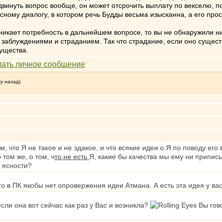
двинуть вопрос вообще, он может отсрочить выплату по векселю, пот
ссному диалогу, в котором речь Будды весьма изысканна, а его про
озникает потребность в дальнейшем вопросе, то вы не обнаружили н
 заблуждениями и страданием. Так что страдание, если оно существ
ущества.
му назад)
ом, что Я не такое и не эдакое, и что всякие идеи о Я по поводу его
о том же, о том, ч
то не есть
Я, какие бы качества мы ему ни припис
 ясности?
то в ПК якобы нет опровержения идеи Атмана. А есть эта идея у вас
сли она вот сейчас как раз у Вас и возникла?
Вы гово