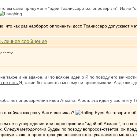
 что вы сами придумали "идеи Тханиссаро Бх. опровергли". Их не "
аю, что как раз наоборот, оппоненты дост. Тханиссаро допускают м
му назад)
 не такое и не эдакое, и что всякие идеи о Я по поводу его вечности 
о не есть
Я, какие бы качества мы ему ни приписывали. А где же з
якобы нет опровержения идеи Атмана. А есть эта идея у вас или у Т
вот сейчас как раз у Вас и возникла?
Вы говорите об 
всем не в утверждении или опровержении "идей об Атмане", а о ве
к
. Следуя методологии Будды по поводу вопросов-ответов, он пред
не придумываю, а просто трактую позицию этого уважаемого монаха. 