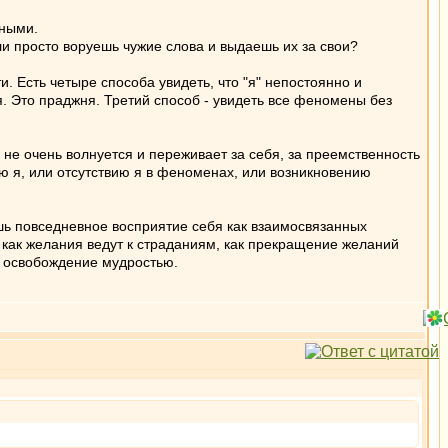
йными.
и просто воруешь чужие слова и выдаешь их за свои?
и. Есть четыре способа увидеть, что "я" непостоянно и
я. Это праджня. Третий способ - увидеть все феномены без
 не очень волнуется и переживает за себя, за преемственность
ию я, или отсутствию я в феноменах, или возникновению
лишь повседневное восприятие себя как взаимосвязанных
ь как желания ведут к страданиям, как прекращение желаний
и освобождение мудростью.