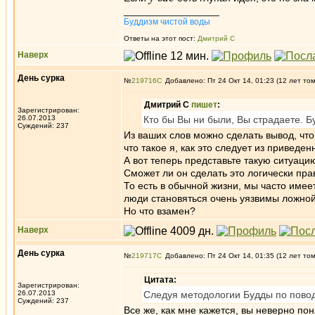
_________________
Буддизм чистой воды
Ответы на этот пост:
Дмитрий С
Наверх
День сурка
№
219716
Добавлено: Пт 24 Окт 14, 01:23 (12 лет то
Дмитрий С
пишет
:
Зарегистрирован:
26.07.2013
Кто бы Вы ни были, Вы страдаете. Б
Суждений: 237
Из ваших слов можно сделать вывод, что 
что такое я, как это следует из привед
А вот теперь представьте такую ситуаци
Сможет ли он сделать это логически пра
То есть в обычной жизни, мы часто имее
люди становяться очень уязвимы ложной 
Но что взамен?
Наверх
День сурка
№
219717
Добавлено: Пт 24 Окт 14, 01:35 (12 лет то
Цитата:
Зарегистрирован:
26.07.2013
Следуя методологии Будды по поводу
Суждений: 237
Все же, как мне кажется, вы неверно пон