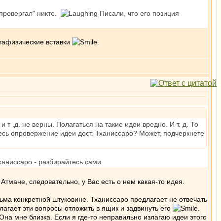
опровергал" никто.
Писали, что его позиция
етафизические вставки
.
и т .д. не верны. Полагаться на такие идеи вредно. И т. д. То
десь опровержение идеи дост. Тханиссаро? Может, подчеркнете
ханиссаро - разбирайтесь сами.
Атмане, следовательно, у Вас есть о нем какая-то идея.
сьма конкретной штуковине. Тханиссаро предлагает не отвечать
лагает эти вопросы отложить в ящик и задвинуть его
.
Она мне близка. Если я где-то неправильно излагаю идеи этого