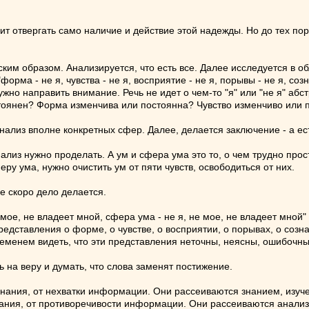
чит отвергать само наличие и действие этой надежды. Но до тех пор,
им образом. Анализируется, что есть все. Далее исследуется в обла
ма - не я, чувства - не я, восприятие - не я, порывы - не я, сознани
Нужно направить внимание. Речь не идет о чем-то "я" или "не я" аб
тоянен? Форма изменчива или постоянна? Чувство изменчиво или п
анализ вполне конкретных сфер. Далее, делается заключение - а е
нализ нужно проделать. А ум и сфера ума это то, о чем трудно прост
еру ума, нужно очистить ум от пяти чувств, освободиться от них.
не скоро дело делается.
 мое, не владеет мной, сфера ума - не я, не мое, не владеет мной"
ставления о форме, о чувстве, о восприятии, о порывах, о сознании
 временем видеть, что эти представления неточны, неясны, ошибочны
ь на веру и думать, что слова заменят постижение.
езнания, от нехватки информации. Они рассеиваются знанием, изу
знания, от противоречивости информации. Они рассеиваются анали