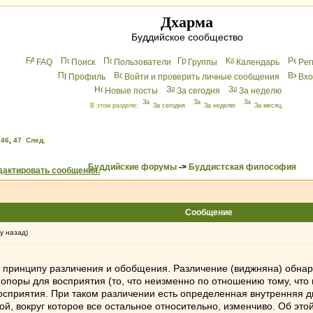
Дхарма
Буддийское сообщество
FAQ
Поиск
Пользователи
Группы
Календарь
Peг
Профиль
Войти и проверить личные сообщения
Вхo
Новые посты
За сегодня
За неделю
В этом разделе:
За сегодня
За неделю
За месяц
,
46
,
47
След.
Буддийские форумы
->
Буддистская философия
Сообщение
у назад)
 по принципу различения и обобщения. Различение (виджняна) обн
опоры для восприятия (то, что неизменно по отношению тому, что
осприятия. При таком различении есть определенная внутренняя 
, вокруг которое все остальное относительно, изменчиво. Об это