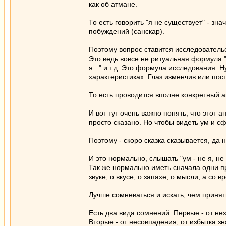
как об атмане.
То есть говорить "я не существует" - зна
побуждений (санскар).
Поэтому вопрос ставится исследовательск
Это ведь вовсе не ритуальная формула "фор
я..." и т.д. Это формула исследования. 
характеристиках. Глаз изменчив или пос
То есть проводится вполне конкретный 
И вот тут очень важно понять, что этот а
просто сказано. Но чтобы видеть ум и сф
Поэтому - скоро сказка сказывается, да 
И это нормально, слышать "ум - не я, не
Так же нормально иметь сначала одни пред
звуке, о вкусе, о запахе, о мысли, а со
Лучше сомневаться и искать, чем принят
Есть два вида сомнений. Первые - от н
Вторые - от несовпадения, от избытка 