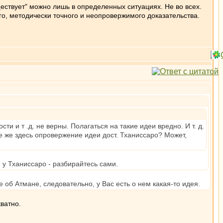
уществует" можно лишь в определенных ситуациях. Не во всех.
го, методически точного и неопровержимого доказательства.
сти и т .д. не верны. Полагаться на такие идеи вредно. И т. д.
де же здесь опровержение идеи дост. Тханиссаро? Может,
 у Тханиссаро - разбирайтесь сами.
 об Атмане, следовательно, у Вас есть о нем какая-то идея.
кватно.