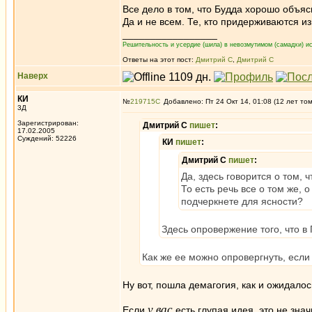
Все дело в том, что Будда хорошо объясн
Да и не всем. Те, кто придерживаются и
_________________
Решительность и усердие (шила) в невозмутимом (самадхи) ис
Ответы на этот пост:
Дмитрий С
,
Дмитрий С
Наверх
КИ
№
219715
Добавлено: Пт 24 Окт 14, 01:08 (12 лет то
3Д
Зарегистрирован:
Дмитрий С
пишет
:
17.02.2005
Суждений: 52226
КИ
пишет
:
Дмитрий С
пишет
:
Да, здесь говорится о том, ч
То есть речь все о том же, о
подчеркнете для ясности?
Здесь опровержение того, что в
Как же ее можно опровергнуть, если 
Ну вот, пошла демагогия, как и ожидало
у вас
Если
есть глупая идея, это не знач