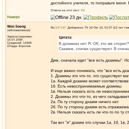
достойного учителя, то поправьте меня. 
Ответы на этот пост:
КИ
Наверх
Won Soeng
№
219714
Добавлено: Пт 24 Окт 14, 01:07 (12 лет то
заблокирован(а)
Зарегистрирован:
Цитата:
14.07.2006
Суждений: 14466
В дхаммах нет Я. ОК, кто же спорит
Откуда: Королев
Скажем, спички существуют. В спичка
Дим, сначала идет "все есть дхаммы". Но 
И еще важно понимать, что "все есть д
1. Дхаммы это что-то, что существует ма
1а. Каждой дхамме может соответствов
1б. Есть невоспринимаемые дхаммы
1в. Нельзя сказать есть ли невосприни
2. Дхаммы это что-то, из чего складывае
2а. По ту сторону дхамм ничего нет
2б. По ту сторону дхамм есть отражаем
2в. Нельзя сказать есть ли что-то по ту 
Так вот "я" дхамм это случаи 1а, 1б, 1в, 