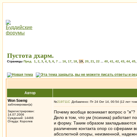
Пустота дхарм.
Страницы
Пред.
1
,
2
,
3
,
4
,
5
,
6
,
7
...
16
,
17
,
18
,
19
,
20
,
21
,
22
...
40
,
41
,
42
,
43
,
44
,
45
Автор
Won Soeng
№
219711
Добавлено: Пт 24 Окт 14, 00:54 (12 лет том
заблокирован(а)
Зарегистрирован:
Почему вообще возникает вопрос о "я"?
14.07.2006
Дело в том, что ум (психика) работает
Суждений: 14466
Откуда: Королев
и форму. Таким образом закладываются 
различение контакта опор со сферами в
абсолютной опоры, неизменной, надежной