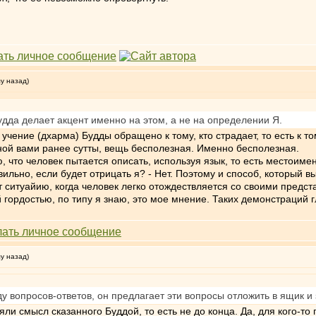
му назад)
удда делает акцент именно на этом, а не на определении Я.
учение (дхарма) Будды обращено к тому, кто страдает, то есть к т
енной вами ранее сутты, вещь бесполезная. Именно бесполезная.
ю, что человек пытается описать, используя язык, то есть местоим
вильно, если будет отрицать я? - Нет. Поэтому и способ, который 
т ситуайию, когда человек легко отождествляется со своими предст
гордостью, по типу я знаю, это мое мнение. Таких демонстраций г
му назад)
 вопросов-ответов, он предлагает эти вопросы отложить в ящик и з
яли смысл сказанного Буддой, то есть не до конца. Да, для кого-то