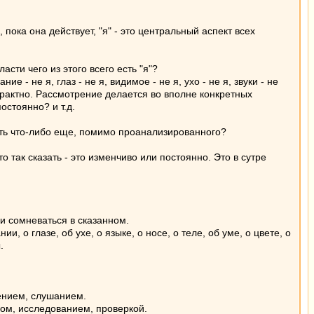
 пока она действует, "я" - это центральный аспект всех
сти чего из этого всего есть "я"?
е - не я, глаз - не я, видимое - не я, ухо - не я, звуки - не
страктно. Рассмотрение делается во вполне конкретных
остоянно? и т.д.
сть что-либо еще, помимо проанализированного?
о так сказать - это изменчиво или постоянно. Это в сутре
 и сомневаться в сказанном.
, о глазе, об ухе, о языке, о носе, о теле, об уме, о цвете, о
.
чением, слушанием.
зом, исследованием, проверкой.