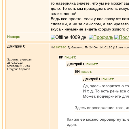
то наверняка знаете, что ум не может за
дело. То есть мы приходим к очень иску
великолепно!
Ведь все просто, если у вас сразу же в
словами, а не за смыслом, а это чревато
вкуса - неумение видеть форму живого с
Наверх
Дмитрий С
№
219718
Добавлено: Пт 24 Окт 14, 01:36 (12 лет то
КИ
пишет
:
Зарегистрирован:
28.03.2013
Дмитрий С
пишет
:
Суждений: 7054
Откуда: Харьков
КИ
пишет
:
Дмитрий С
пишет
:
Да, здесь говорится о т
И т. д. То есть речь все 
Может, подчеркнете для
Здесь опровержение того, ч
Как же ее можно опровергнуть, е
идея.