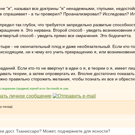
ине "я", называл все доктрины "я" ненадежными, глупыми, недосто
дде спрашивает - а ты проверил? Проанализировал? Исследовал? Ил
предел так глубок, что требуется запредельно развитые способност
кращение я. Это нирвана. Второй способ - увидеть возникновение 
Четвертый способ - увидеть прямо все омрачения. Это бодхичитта.
етыре - не окончательный плод и даже необязательный. Если кто-то
роисходящим, ни к чему его учить прекращению я, или возникновен
аданий. Если кто-то не ввергнут в идеи о я, в теории о я, имеет 
авать теории, а затем опровергать их. Вполне достаточно показат
ужно правильно сторожить желания, чтобы познать их все и обрест
следовании (праджня) корней всех беспокойств ума.
му назад)
еи дост. Тханиссаро? Может, подчеркнете для ясности?