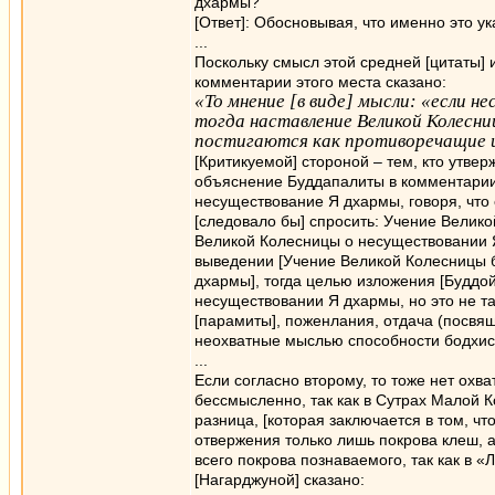
дхармы?
[Ответ]: Обосновывая, что именно это ук
...
Поскольку смысл этой средней [цитаты] и
комментарии этого места сказано:
«То мнение [в виде] мысли: «если н
тогда наставление Великой Колесн
постигаются как противоречащие 
[Критикуемой] стороной – тем, кто утве
объяснение Буддапалиты в комментарии 
несуществование Я дхармы, говоря, что
[следовало бы] спросить: Учение Вели
Великой Колесницы о несуществовании Я 
выведении [Учение Великой Колесницы 
дхармы], тогда целью изложения [Буддо
несуществовании Я дхармы, но это не та
[парамиты], поженлания, отдача (посвящ
неохватные мыслью способности бодхисат
...
Если согласно второму, то тоже нет ох
бессмысленно, так как в Сутрах Малой К
разница, [которая заключается в том, ч
отвержения только лишь покрова клеш, 
всего покрова познаваемого, так как в «Л
[Нагарджуной] сказано: