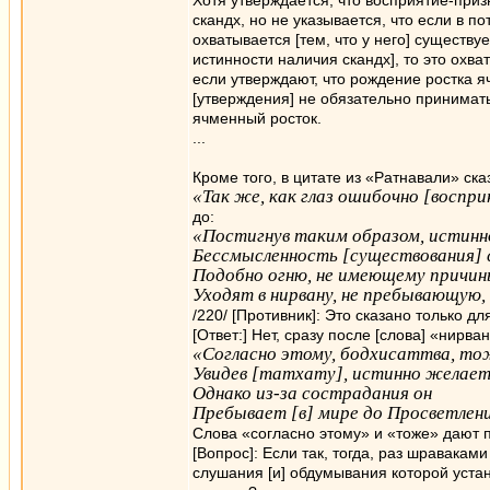
Хотя утверждается, что восприятие-при
скандх, но не указывается, что если в п
охватывается [тем, что у него] существу
истинности наличия скандх], то это охва
если утверждают, что рождение ростка я
[утверждения] не обязательно принимать,
ячменный росток.
...
Кроме того, в цитате из «Ратнавали» сказ
«Так же, как глаз ошибочно [воспр
до:
«Постигнув таким образом, истинно
Бессмысленность [существования] 
Подобно огню, не имеющему причин
Уходят в нирвану, не пребывающую, 
/220/ [Противник]: Это сказано только дл
[Ответ:] Нет, сразу после [слова] «нирва
«Согласно этому, бодхисаттва, то
Увидев [татхату], истинно желает
Однако из-за сострадания он
Пребывает [в] мире до Просветлен
Слова «согласно этому» и «тоже» дают 
[Вопрос]: Если так, тогда, раз шравакам
слушания [и] обдумывания которой уста