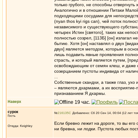
только грубого, не способны отвергнуть
Аналогично и в отношении Питаки Малой 
подходящими сосудами для непосредств
(nyan thos kyi rigs can), чей поток полн
независимого и существующего субстан
четырех Истин [святого], таких как непо
полностью созрел, [113Б] [он] излагал 
бытию. Хотя [он] наставлял о двух [вида
двух] является методом, которым в осно
лишь подавить явные проявления полност
страсть, и который является путем, [пр
освобождающим от семян клеш, и даже 
созерцанием пустоты индивида от налич
...
Собственные скандхи, а также глаз, ухо
– являются дхармами, а их восприятие-
признаванием Я дхармы.
Наверх
сурок
№
216135
Добавлено: Сб 20 Сен 14, 00:04 (12 лет то
Гость
Если бревно лежит на дороге, то вы его
Откуда: Keighley
ни бревна, ни лодки. Пустота любых по