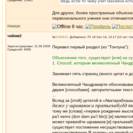
Суждений: 15495
Ведь если то чему учит махаяна ест
Для других, более пространные объяснен
первоначального учения они отличаются 
Наверх
чайник2
№
216061
Добавлено: Пт 19 Сен 14, 13:17 (12 лет то
Зарегистрирован: 11.09.2008
Перевел первый раздел (из "Тонтуна"):
Суждений: 4069
Объяснение того, существует [или] не 
1. Способ, которым великолепный Чандр
Занимает пять страниц (много цитат и до
Великолепный Чандракирти обосновывает
двумя [способами]: авторитетными текст
...
Вслед за [этой] цитатой в «Аватарабхаш
даже у шраваков и пратьекабудд т
тому же [слова] «первое рождение мысли
pa’I sems (don dam pa’I blo)) [и] являют
может превзойти шраваков [и] пратьекаб
существует постижение несуществования 
несуществование Я дхармы на первой сту