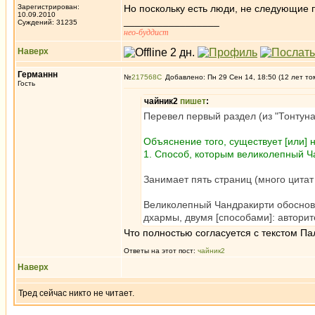
Зарегистрирован:
Но поскольку есть люди, не следующие 
10.09.2010
_________________
Суждений: 31235
нео-буддист
Наверх
Германнн
№
217568
Добавлено: Пн 29 Сен 14, 18:50 (12 лет то
Гость
чайник2
пишет
:
Перевел первый раздел (из "Тонтуна
Объяснение того, существует [или] 
1. Способ, которым великолепный Ч
Занимает пять страниц (много цитат 
Великолепный Чандракирти обосновы
дхармы, двумя [способами]: авторит
Что полностью согласуется с текстом Па
Ответы на этот пост:
чайник2
Наверх
Тред сейчас никто не читает.