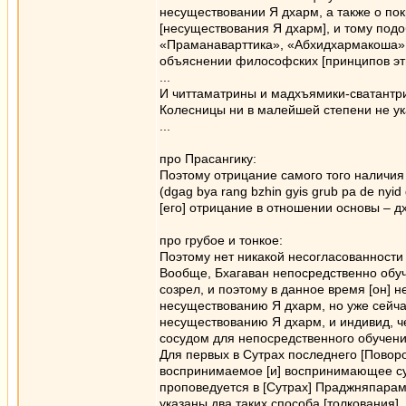
несуществовании Я дхарм, а также о покр
[несуществования Я дхарм], и тому подо
«Праманаварттика», «Абхидхармакоша» и
объяснении философских [принципов эти
...
И читтаматрины и мадхъямики-сватантрик
Колесницы ни в малейшей степени не у
...
про Прасангику:
Поэтому отрицание самого того наличия
(dgag bya rang bzhin gyis grub pa de ny
[его] отрицание в отношении основы – 
про грубое и тонкое:
Поэтому нет никакой несогласованности
Вообще, Бхагаван непосредственно обуч
созрел, и поэтому в данное время [он] 
несуществованию Я дхарм, но уже сейча
несуществованию Я дхарм, и индивид, ч
сосудом для непосредственного обучени
Для первых в Сутрах последнего [Поворо
воспринимаемое [и] воспринимающее суб
проповедуется в [Сутрах] Праджняпарам
указаны два таких способа [толкования]