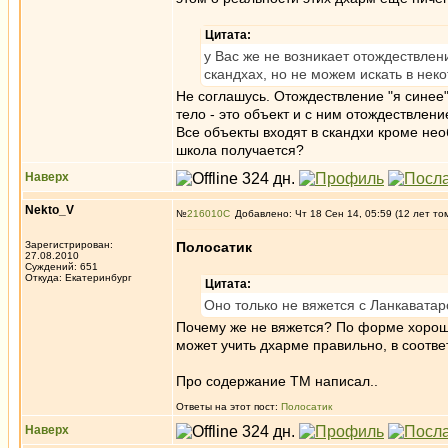
Цитата:
у Вас же не возникает отождествлен
скандхах, но не можем искать в неко
Не соглашусь. Отождествление "я синее"
тело - это объект и с ним отождествлени
Все объекты входят в скандхи кроме нео
школа получается?
Наверх
Nekto_V
№
216010
Добавлено: Чт 18 Сен 14, 05:59 (12 лет то
Зарегистрирован:
Полосатик
27.08.2010
Суждений: 651
Откуда: Екатеринбург
Цитата:
Оно только не вяжется с Ланкаватар
Почему же не вяжется? По форме хорошо в
может учить дхарме правильно, в соответ
Про содержание ТМ написал..
Ответы на этот пост:
Полосатик
Наверх