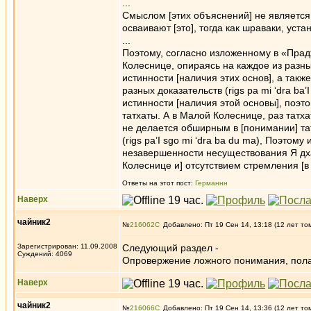
...
Смыслом [этих объяснений] не является 
осваивают [это], тогда как шраваки, уст
...
Поэтому, согласно изложенному в «Прад
Колеснице, опираясь на каждое из разн
истинности [наличия этих основ], а так
разных доказательств (rigs pa mi ‘dra 
истинности [наличия этой основы], поэт
татхаты. А в Малой Колеснице, раз татх
не делается обширным в [понимании] та
(rigs pa’I sgo mi ‘dra ba du ma), Поэтом
незавершенности несуществования Я дха
Колеснице и] отсутствием стремления [в
Ответы на этот пост:
Германнн
Наверх
чайник2
№
216062
Добавлено: Пт 19 Сен 14, 13:18 (12 лет то
Зарегистрирован: 11.09.2008
Следующий раздел -
Суждений: 4069
Опровержение ложного понимания, пол
Наверх
чайник2
№
216066
Добавлено: Пт 19 Сен 14, 13:36 (12 лет то