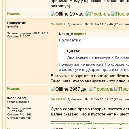
принимаемому у шраваков и махаянистов
nairatmya).
Наверх
Полосатик
№
216018
Добавлено: Чт 18 Сен 14, 12:46 (12 лет то
नक्तचारिन्
Зарегистрирован: 08.11.2010
Nekto_V
пишет
:
Суждений: 2607
Полосатик
Цитата:
Оно только не вяжется с Ланкав
Почему же не вяжется? По форме хоро
и может учить дхарме правильно, в с
В отрывке говорится о понимании безатм
Тамошняя дхарманайратмя - это одно, а
Наверх
Won Soeng
№
216019
Добавлено: Чт 18 Сен 14, 12:57 (12 лет то
заблокирован(а)
Зарегистрирован:
Сутра сердца прямо говорит: пустота ест
14.07.2006
Далее сказано, что в пустоте нет ни шес
Суждений: 14466
Откуда: Королев
_________________
Решительность и усердие (шила) в невозмутимом (самадхи) ис