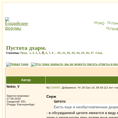
FAQ
Пои
Про
Пустота дхарм.
Страницы
Пред.
1
,
2
,
3
,
4
,
5
,
6
,
7
,
8
...
40
,
41
,
42
,
43
,
44
,
45
,
46
,
47
След.
Автор
Nekto_V
№
216009
Добавлено: Чт 18 Сен 14, 05:44 (12 лет то
Зарегистрирован:
Серж
27.08.2010
Цитата:
Суждений: 651
Откуда: Екатеринбург
Еесть еще и необусловленные дхар
- в обсуждаемой цитате имеются в виду в
этом о реальности этих дхарм еще ничег