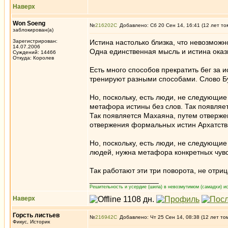
Наверх
Won Soeng
№
216202
Добавлено: Сб 20 Сен 14, 16:41 (12 лет то
заблокирован(а)
Зарегистрирован:
Истина настолько близка, что невозможн
14.07.2006
Одна единственная мысль и истина оказ
Суждений: 14466
Откуда: Королев
Есть много способов прекратить бег за 
тренируют разными способами. Слово Бу
Но, поскольку, есть люди, не следующие
метафора истины без слов. Так появляе
Так появляется Махаяна, путем отверже
отвержения формальных истин Архатств
Но, поскольку, есть люди, не следующие
людей, нужна метафора конкретных чувс
Так работают эти три поворота, не отри
_________________
Решительность и усердие (шила) в невозмутимом (самадхи) ис
Наверх
Горсть листьев
№
216942
Добавлено: Чт 25 Сен 14, 08:38 (12 лет то
Фикус, Историк