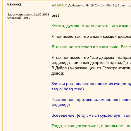
чайник2
№
216011
Добавлено: Чт 18 Сен 14, 08:49 (12 лет то
Зарегистрирован: 11.09.2008
test
Суждений: 4069
Кстати, думаю, можно сказать, что атма
Я понимаю так, что атман каждой дхарм
Я такого не встречал в явном виде. Все 
Я так понимаю, что "все дхармы - найра
индивида - ни сама дхарма "индивид", ни 
В Дуйре (выражающей т.з. "саутрантиков
довод:
Заячьи рога являются одним из существ
zag gi bdag med)
Постоянное; противоположное являющем
индивида
Всеведение; [его] смысл существует, та
Тогда, и концептуальное, и реальное - а