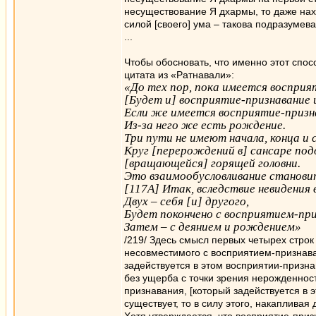
несуществование Я дхармы, то даже нах
силой [своего] ума – такова подразумев
...
Чтобы обосновать, что именно этот спо
цитата из «Ратнавали»:
«До тех пор, пока имеется восприя
[Будет и] восприятие-признавание и
Если же имеется восприятие-признав
Из-за него же есть рождение.
Три пути не имеют начала, конца и 
Круг [перерождений в] сансаре подо
[вращающейся] горящей головни.
Это взаимообусловливание станови
[117А] Итак, вследствие невидения 
Двух – себя [и] другого,
Будет покончено с восприятием-при
Затем – с деянием и рождением»
/219/ Здесь смысл первых четырех строк
несовместимого с восприятием-признава
задействуется в этом восприятии-призна
без ущерба с точки зрения нерожденнос
признавания, [который задействуется в 
существует, то в силу этого, накапливая