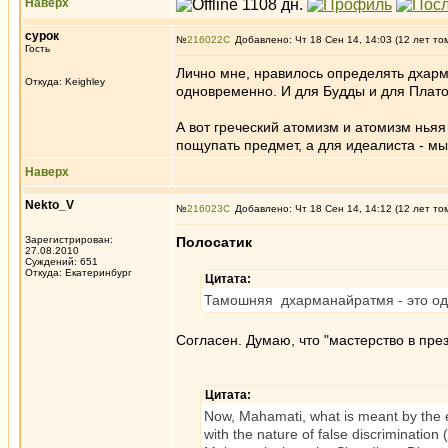
Наверх
сурок
№
216022
Добавлено: Чт 18 Сен 14, 14:03 (12 лет то
Гость
Лично мне, нравилось определять дхармы
Откуда: Keighley
одновременно. И для Будды и для Плат
А вот греческий атомизм и атомизм ньяя
пощупать предмет, а для идеалиста - мы
Наверх
Nekto_V
№
216023
Добавлено: Чт 18 Сен 14, 14:12 (12 лет то
Зарегистрирован:
Полосатик
27.08.2010
Суждений: 651
Откуда: Екатеринбург
Цитата:
Тамошняя дхарманайратмя - это одн
Согласен. Думаю, что "мастерство в пр
Цитата:
Now, Mahamati, what is meant by the e
with the nature of false discriminatio