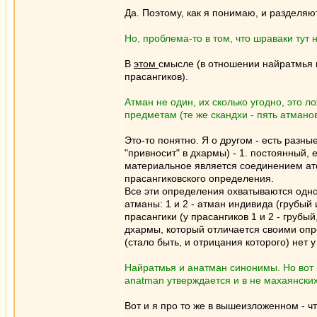
Да. Поэтому, как я понимаю, и разделяю
Но, проблема-то в том, что шраваки тут 
В
этом
смысле (в отношении найратмья п
прасангиков).
Атман не один, их сколько угодно, это 
предметам (те же скандхи - пять атманов
Это-то понятно. Я о другом - есть разн
"привносит" в дхармы) - 1. постоянный,
материальное является соединением ат
прасангиковского определения.
Все эти определения охватываются одной
атманы: 1 и 2 - атман индивида (грубый
прасангики (у прасангиков 1 и 2 - грубы
дхармы, который отличается своими опр
(стало быть, и отрицания которого) нет 
Найратмья и анатман синонимы. Но вот п
anatman утверждается и в не махаянски
Вот и я про то же в вышеизложенном - 