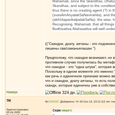
Mahamati, since the Skandhas, Dhatus
Skandhas, and subject to the condition
thus there is no creating agent (?) in
(svasAmAnyalakSaNavirahita); and the 
(abhUtaparikalpalakSaNa); the wise, h
Recognising, Mahamati, that all things
Bodhisattva-Mahasattva will well unde
(("Скандхи, дхату, аятаны - это подчине
лишены сва/саманьялашан ")
Предположу, что скандхи возникают, но 
противном случае получилась бы метафиз
что скандхи - это "одна штука", которая
Поскольку в одном моменте это именно "о
как речь о единичном признаке можно ве
что и скандхи, дхату аятаны, то есть по
скандх, которые единичны уже в собстве
Наверх
ТМ
№
216032
Добавлено: Чт 18 Сен 14, 23:12 (12 лет то
Зарегистрирован:
Серж
пишет
:
05.04.2005