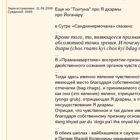
Зарегистрирован: 11.09.2008
Еще из "Тонтуна" про Я дхармы:
Суждений: 4069
про Йогачару:
в Сутре «Сандхинирмочана» сказано:
...
Кроме того, то, являющееся призн
абсолютной точки зрения. И почем
дхарм (chos rnams kyi chos kyi bda
...
В «Праманаварттике» восприятие-призн
двойственного сознания органов чувств
...
Тогда здесь именно явление чувственног
имеющей место благодаря собственному п
отпечатки (bag chags), и принимаемого 
как оно (это явление) явлено, отрицае
(yongs grub), отрицающая Я дхармы, а 
несуществования Я дхармы.
Отрицая, что чувственное и так далее и
благодаря собственному признаку основ
dang khyad par du ‘dogs pa’i tha snyad ky
...
В обеих школах - вайбхашиков и саутран
в Питаке Малой Колесницы указывается 