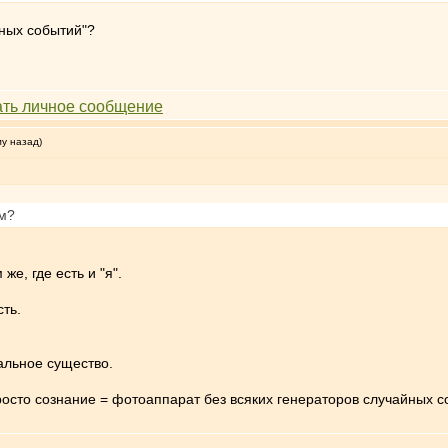
йных событий"?
му назад)
ем?
же, где есть и "я".
сть.
льное существо.
росто сознание = фотоаппарат без всяких генераторов случайных с