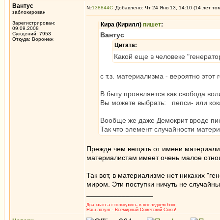
Вантус
№
138844
Добавлено: Чт 24 Янв 13, 14:10 (14 лет то
заблокирован
Зарегистрирован:
Кира (Кирилл)
пишет
:
09.09.2008
Суждений: 7953
Вантус
Откуда: Воронеж
Цитата:
Какой еще в человеке "генерато
с т.з. материализма - вероятно этот 
В быту проявляется как свобода вол
Вы можете выбрать: пепси- или кока
Вообще же даже Демокрит вроде писа
Так что элемент случайности матер
Прежде чем вещать от имени материалис
материалистам имеет очень малое отно
Так вот, в материализме нет никаких "
миром. Эти поступки ничуть не случайны
_________________
Два класса столкнулись в последнем бою;
Наш лозунг - Всемирный Советский Союз!