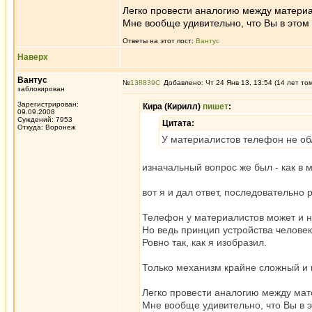
Легко провести аналогию между матери
Мне вообще удивительно, что Вы в этом 
Ответы на этот пост:
Вантус
Наверх
Вантус
№
138839
Добавлено: Чт 24 Янв 13, 13:54 (14 лет то
заблокирован
Зарегистрирован:
Кира (Кирилл)
пишет
:
09.09.2008
Суждений: 7953
Цитата:
Откуда: Воронеж
У материалистов телефон не об
изначальный вопрос же был - как в 
вот я и дал ответ, последовательно
Телефон у материалистов может и не
Но ведь принцип устройства человек
Ровно так, как я изобразил.
Только механизм крайне сложный и
Легко провести аналогию между ма
Мне вообще удивительно, что Вы в э