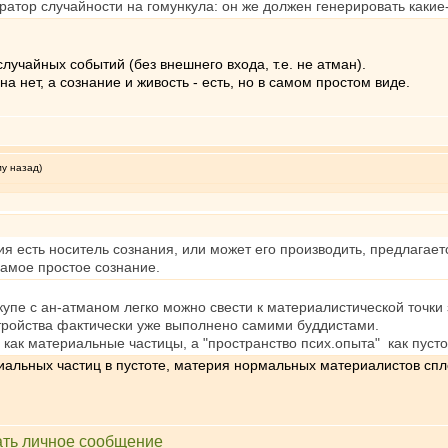
ратор случайности на гомункула: он же должен генерировать какие
лучайных событий (без внешнего входа, т.е. не атман).
а нет, а сознание и живость - есть, но в самом простом виде.
му назад)
я есть носитель сознания, или может его производить, предлагает
амое простое сознание.
вкупе с ан-атманом легко можно свести к материалистической точки
тройства фактически уже выполнено самими буддистами.
как материальные частицы, а "пространство псих.опыта" как пустот
иальных частиц в пустоте, материя нормальных материалистов сп