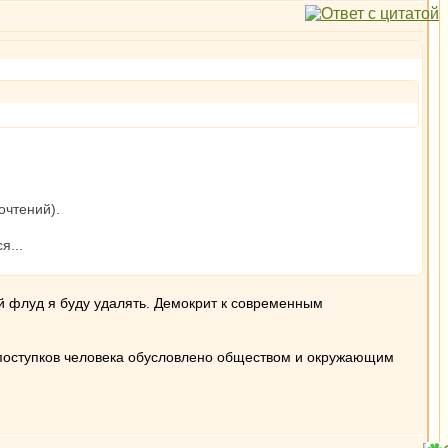
очтений).
я...
й флуд я буду удалять. Демокрит к современным
е поступков человека обусловлено обществом и окружающим