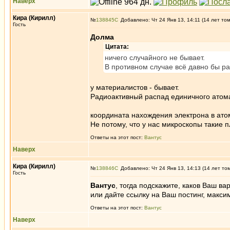
Наверх
Кира (Кирилл)
№
138845
Добавлено: Чт 24 Янв 13, 14:11 (14 лет то
Гость
Долма
Цитата:
ничего случайного не бывает.
В противном случае всё давно бы ра
у материалистов - бывает.
Радиоактивный распад единичного атома
координата нахождения электрона в атом
Не потому, что у нас микроскопы такие 
Ответы на этот пост:
Вантус
Наверх
Кира (Кирилл)
№
138846
Добавлено: Чт 24 Янв 13, 14:13 (14 лет то
Гость
Вантус
, тогда подскажите, каков Ваш ва
или дайте ссылку на Ваш постинг, макс
Ответы на этот пост:
Вантус
Наверх