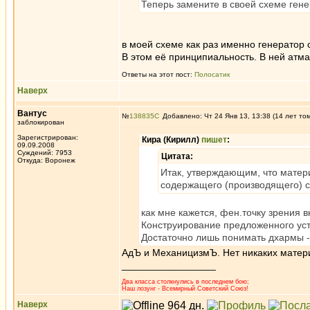
Теперь замените в своей схеме гене
в моей схеме как раз именно генератор с
В этом её принципиальность. В ней атман
Ответы на этот пост:
Полосатик
Наверх
Вантус
№
138835
Добавлено: Чт 24 Янв 13, 13:38 (14 лет то
заблокирован
Зарегистрирован:
Кира (Кирилл)
пишет
:
09.09.2008
Суждений: 7953
Цитата:
Откуда: Воронеж
Итак, утверждающим, что матери
содержащего (производящего) с
как мне кажется, фен.точку зрения 
Конструирование предложенного ус
Достаточно лишь понимать дхармы - 
АдЪ и МеханицизмЪ. Нет никаких матер
_________________
Два класса столкнулись в последнем бою;
Наш лозунг - Всемирный Советский Союз!
Наверх