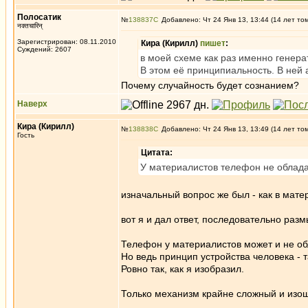
Полосатик
№
138837
Добавлено: Чт 24 Янв 13, 13:44 (14 лет то
नक्तचारिन्
Зарегистрирован: 08.11.2010
Кира (Кирилл)
пишет
:
Суждений: 2607
в моей схеме как раз именно генерат
В этом её принципиальность. В ней а
Почему случайность будет сознанием?
Наверх
Кира (Кирилл)
№
138838
Добавлено: Чт 24 Янв 13, 13:49 (14 лет то
Гость
Цитата:
У материалистов телефон не облада
изначальный вопрос же был - как в мате
вот я и дал ответ, последовательно раз
Телефон у материалистов может и не обл
Но ведь принцип устройства человека - 
Ровно так, как я изобразил.
Только механизм крайне сложный и изо