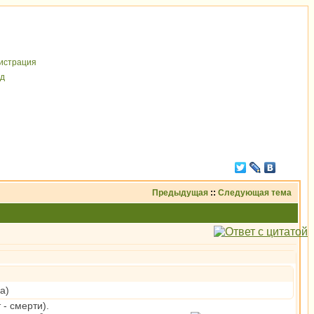
иcтрaция
д
Предыдущая
::
Следующая тема
а)
- смерти).