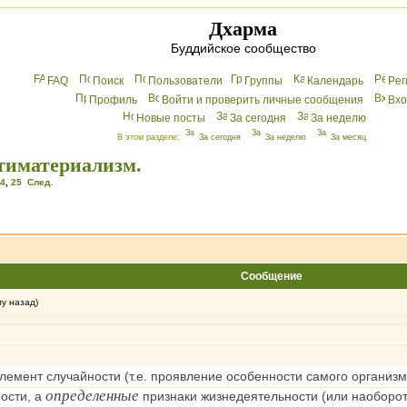
Дхарма
Буддийское сообщество
FAQ
Поиск
Пользователи
Группы
Календарь
Peг
Профиль
Войти и проверить личные сообщения
Вхo
Новые посты
За сегодня
За неделю
В этом разделе:
За сегодня
За неделю
За месяц
нтиматериализм.
4
,
25
След.
Сообщение
му назад)
элемент случайности (т.е. проявление особенности самого организм
определенные
ости, а
признаки жизнедеятельности (или наоборот 