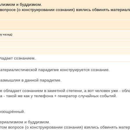
ализмом и буддизмом.
вопросе (о конструировании сознания) взялись обвинять материали
му назад)
ладает сознанием.
материалистической парадигме конструируется сознание.
 размышляя в данной парадигме.
 обладает сознанием в заметной степени, а вот человек уже - обла
а - такой же как у телефона + генератор случайных событий.
 изощрённый.
териализмом и буддизмом.
том вопросе (о конструировании сознания) взялись обвинять матер