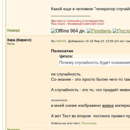
Какой еще в человеке "генератор случа
_________________
Два класса столкнулись в последнем бою;
Наш лозунг - Всемирный Советский Союз!
Наверх
Кира (Кирилл)
№
138840
Добавлено: Чт 24 Янв 13, 13:55 (14 лет то
Гость
Полосатик
Цитата:
Почему случайность будет сознани
не случайность.
Со-знание - это просто бытие чего-то там 
А случайность - это то, что придаёт живо
=======
в моей схеме изображено
живое
материа
А вот Тест во втором постинге привел п
Ответы на этот пост:
Полосатик