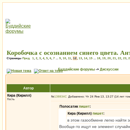
Коробочка с осознанием синего цвета. А
Страницы
Пред.
1
,
2
,
3
,
4
,
5
,
6
,
7
...
9
,
10
,
11
,
12
,
13
,
14
,
15
...
18
,
19
,
20
,
21
,
22
,
23
,
2
Буддийские форумы
->
Дискуссии
Автор
Кира (Кирилл)
№
138834
Добавлено: Чт 24 Янв 13, 13:27 (14 лет то
Гость
Полосатик
пишет
:
Кира (Кирилл)
пишет
:
в этом газообмене легко найти 
Вообще-то ищут не элемент случайн