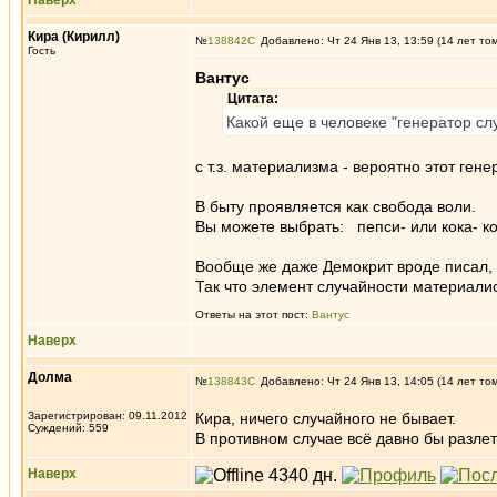
Наверх
Кира (Кирилл)
№
138842
Добавлено: Чт 24 Янв 13, 13:59 (14 лет то
Гость
Вантус
Цитата:
Какой еще в человеке "генератор с
с т.з. материализма - вероятно этот гене
В быту проявляется как свобода воли.
Вы можете выбрать: пепси- или кока- ко
Вообще же даже Демокрит вроде писал, ч
Так что элемент случайности материали
Ответы на этот пост:
Вантус
Наверх
Долма
№
138843
Добавлено: Чт 24 Янв 13, 14:05 (14 лет то
Зарегистрирован: 09.11.2012
Кира, ничего случайного не бывает.
Суждений: 559
В противном случае всё давно бы разлет
Наверх