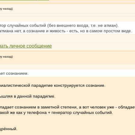
му назад)
ор случайных событий (без внешнего входа, т.е. не атман).
тмана нет, а сознание и живость - есть, но в самом простом виде.
му назад)
ет сознанием.
риалистической парадигме конструируется сознание.
мышляя в данной парадигме.
адает сознанием в заметной степени, а вот человек уже - обладает
такой же как у телефона + генератор случайных событий.
щрённый.