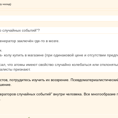
му назад)
р случайных событий"?
генератор заключён где-то в мозге.
и.
- колу купить в магазине (при одинаковой цене и отсутствии предп
л, что атомы имеют свойство случайно колебаться или отклонятьс
иалисты признают.
тов, потрудитесь изучить их воззрение. Псевдоматериалистически
шение.
генераторов случайных событий" внутри человека. Все многообрази
.