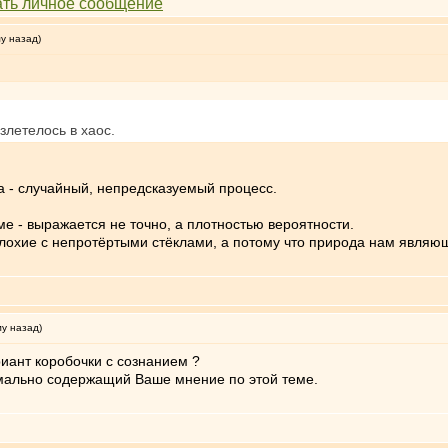
му назад)
злетелось в хаос.
 - случайный, непредсказуемый процесс.
е - выражается не точно, а плотностью вероятности.
плохие с непротёртыми стёклами, а потому что природа нам являю
му назад)
риант коробочки с сознанием ?
имально содержащий Ваше мнение по этой теме.