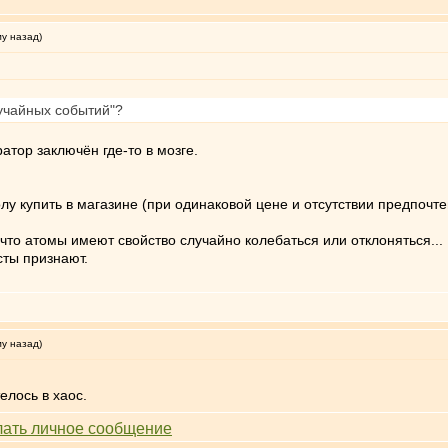
му назад)
лучайных событий"?
ратор заключён где-то в мозге.
лу купить в магазине (при одинаковой цене и отсутствии предпочте
то атомы имеют свойство случайно колебаться или отклоняться...
сты признают.
му назад)
елось в хаос.