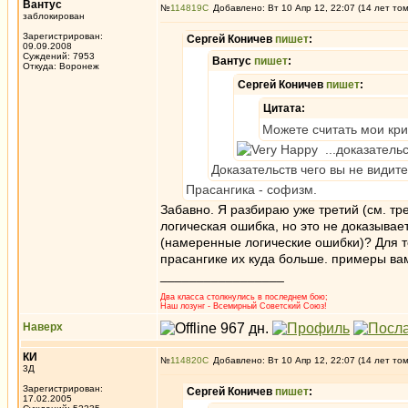
Вантус
№
114819
Добавлено: Вт 10 Апр 12, 22:07 (14 лет то
заблокирован
Зарегистрирован:
Сергей Коничев
пишет
:
09.09.2008
Суждений: 7953
Вантус
пишет
:
Откуда: Воронеж
Сергей Коничев
пишет
:
Цитата:
Можете считать мои кр
...доказательс
Доказательств чего вы не видит
Прасангика - софизм.
Забавно. Я разбираю уже третий (см. тр
логическая ошибка, но это не доказывае
(намеренные логические ошибки)? Для т
прасангике их куда больше. примеры ва
_________________
Два класса столкнулись в последнем бою;
Наш лозунг - Всемирный Советский Союз!
Наверх
КИ
№
114820
Добавлено: Вт 10 Апр 12, 22:07 (14 лет то
3Д
Зарегистрирован:
Сергей Коничев
пишет
:
17.02.2005