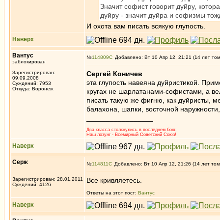
Значит софист говорит дуйру, котор
дуйру - значит дуйра и софизмы тож
И охота вам писать всякую глупость.
Наверх
Вантус
№
114809
Добавлено: Вт 10 Апр 12, 21:21 (14 лет то
заблокирован
Зарегистрирован:
Сергей Коничев
09.09.2008
эта глупость навеяна дуйристикой. При
Суждений: 7953
Откуда: Воронеж
кругах не шарлатанами-софистами, а ве
писать такую же фигню, как дуйристы, м
балахона, шапки, восточной наружности
_________________
Два класса столкнулись в последнем бою;
Наш лозунг - Всемирный Советский Союз!
Наверх
Серж
№
114811
Добавлено: Вт 10 Апр 12, 21:26 (14 лет том
Зарегистрирован: 28.01.2011
Все кривляетесь.
Суждений: 4126
Ответы на этот пост:
Вантус
Наверх