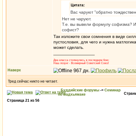
Цитата:
Вас чаруют "обратно тождествен
Нет не чаруют.
Т.е. вы вывели формулу софизма? И
софист?
Так изложите свои сомнения в виде силл
пустословия, для чего и нужна матлогик
может сделать.
_________________
Два класса столкнулись в последнем бою;
Наш лозунг - Всемирный Советский Союз!
Наверх
Тред сейчас никто не читает.
Буддийские форумы
->
Семинар
Стран
по мадхьямаке
Страница
21
из
56