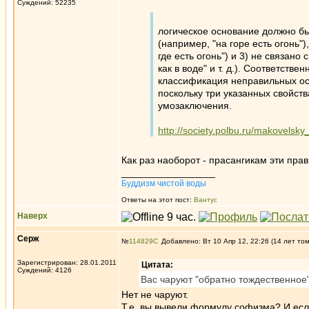
Суждений: 52235
логическое основание должно бы
(например, "на горе есть огонь"
где есть огонь") и 3) не связан
как в воде" и т. д.). Соответств
классификация неправильных осн
поскольку три указанных свойст
умозаключения.
http://society.polbu.ru/makovelsky_
Как раз наоборот - прасангикам эти прав
_________________
Буддизм чистой воды
Ответы на этот пост:
Вантус
Наверх
Серж
№
114829
Добавлено: Вт 10 Апр 12, 22:26 (14 лет то
Зарегистрирован: 28.01.2011
Цитата:
Суждений: 4126
Вас чаруют "обратно тождественное"
Нет не чаруют.
Т.е. вы вывели формулу софизма? И есл