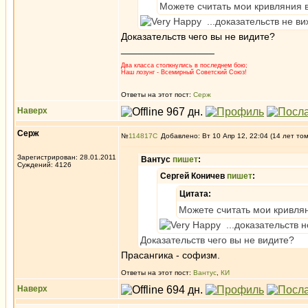
Можете считать мои кривляния 
...доказательств не ви
Доказательств чего вы не видите?
_________________
Два класса столкнулись в последнем бою;
Наш лозунг - Всемирный Советский Союз!
Ответы на этот пост:
Серж
Наверх
Серж
№
114817
Добавлено: Вт 10 Апр 12, 22:04 (14 лет то
Зарегистрирован: 28.01.2011
Вантус
пишет
:
Суждений: 4126
Сергей Коничев
пишет
:
Цитата:
Можете считать мои кривля
...доказательств н
Доказательств чего вы не видите?
Прасангика - софизм.
Ответы на этот пост:
Вантус
,
КИ
Наверх