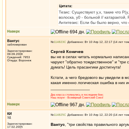
Цитата:
Тезис: Существуют y,x, такие что P(y,
волоска, y0 - больной // катарактой,
Антитезис: Если бы было верно, что с
Наверх
Вантус
№
114823
Добавлено: Вт 10 Апр 12, 22:17 (14 лет то
заблокирован
Зарегистрирован:
Сергей Коничев
09.09.2008
вы не в силах читать нормально написан
Суждений: 7953
Откуда: Воронеж
чаруют "обратно тождественное" и "три 
думать! Цель прасангики достигнута!
Кстати, а чего бредового вы увидели в 
какая именно логическая ошибка в них ис
_________________
Два класса столкнулись в последнем бою;
Наш лозунг - Всемирный Советский Союз!
Наверх
КИ
№
114825
Добавлено: Вт 10 Апр 12, 22:20 (14 лет то
3Д
Зарегистрирован:
Вантус
, "три свойства правильного аргу
17.02.2005