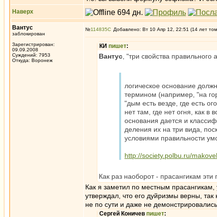
Наверх
Вантус
№
114835
Добавлено: Вт 10 Апр 12, 22:51 (14 лет то
заблокирован
Зарегистрирован:
КИ
пишет
:
09.09.2008
Суждений: 7953
Вантус
, "три свойства правильного 
Откуда: Воронеж
логическое основание должно
термином (например, "на го
"дым есть везде, где есть о
нет там, где нет огня, как в 
основания дается и классиф
деления их на три вида, пос
условиями правильности ум
http://society.polbu.ru/makove
Как раз наоборот - прасангикам эти 
Как я заметил по местным прасангикам, 
утверждал, что его дуйризмы верны, так
не по сути и даже не демонстрировались
Сергей Коничев
пишет
: