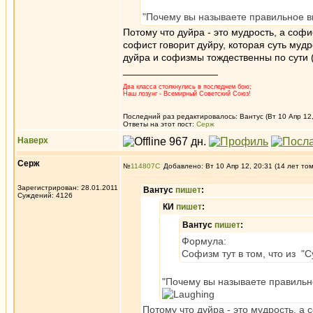
"Почему вы называете правильное 
Потому что дуйра - это мудрость, а софис
софист говорит дуйру, которая суть муд
дуйра и софизмы тождественны по сути (
_________________
Два класса столкнулись в последнем бою;
Наш лозунг - Всемирный Советский Союз!
Последний раз редактировалось: Вантус (Вт 10 Апр 12,
Ответы на этот пост:
Серж
Наверх
Серж
№
114807
Добавлено: Вт 10 Апр 12, 20:31 (14 лет то
Зарегистрирован: 28.01.2011
Вантус
пишет
:
Суждений: 4126
КИ
пишет
:
Вантус
пишет
:
Формула:
Софизм тут в том, что из "Су
"Почему вы называете правиль
Потому что дуйра - это мудрость, а с