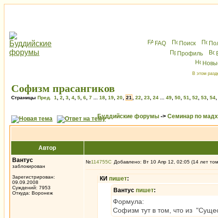
FAQ
Поиск
По
Профиль
Новы
В этом разд
Софизм прасангиков
Страницы
Пред.
1
,
2
,
3
,
4
,
5
,
6
,
7
...
18
,
19
,
20
,
21
,
22
,
23
,
24
...
49
,
50
,
51
,
52
,
53
,
54
Буддийские форумы
->
Семинар по мад
Автор
Вантус
№
114755
Добавлено: Вт 10 Апр 12, 02:05 (14 лет то
заблокирован
Зарегистрирован:
КИ
пишет
:
09.09.2008
Суждений: 7953
Вантус
пишет
:
Откуда: Воронеж
Формула:
Софизм тут в том, что из "Сущест