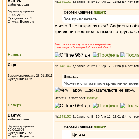
Вантус
№
114813
Добавлено: Вт 10 Апр 12, 21:52 (14 лет то
заблокирован
Зарегистрирован:
Сергей Коничев
пишет
:
09.09.2008
Суждений: 7953
Все кривляетесь.
Откуда: Воронеж
А чего б не покривляться? Софисты пойм
кривляния военной пляской на трупах с
_________________
Два класса столкнулись в последнем бою;
Наш лозунг - Всемирный Советский Союз!
Наверх
Серж
№
114814
Добавлено: Вт 10 Апр 12, 21:56 (14 лет то
Зарегистрирован: 28.01.2011
Цитата:
Суждений: 4126
Можете считать мои кривляния воен
...доказательств не вижу.
Ответы на этот пост:
Вантус
Наверх
Вантус
№
114815
Добавлено: Вт 10 Апр 12, 22:01 (14 лет то
заблокирован
Зарегистрирован:
Сергей Коничев
пишет
:
09.09.2008
Суждений: 7953
Цитата:
Откуда: Воронеж