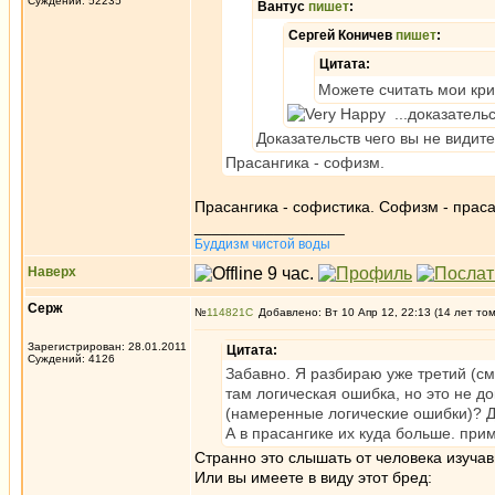
Суждений: 52235
Вантус
пишет
:
Сергей Коничев
пишет
:
Цитата:
Можете считать мои кр
...доказательс
Доказательств чего вы не видит
Прасангика - софизм.
Прасангика - софистика. Софизм - праса
_________________
Буддизм чистой воды
Наверх
Серж
№
114821
Добавлено: Вт 10 Апр 12, 22:13 (14 лет то
Зарегистрирован: 28.01.2011
Цитата:
Суждений: 4126
Забавно. Я разбираю уже третий (см
там логическая ошибка, но это не д
(намеренные логические ошибки)? Д
А в прасангике их куда больше. пр
Странно это слышать от человека изуча
Или вы имеете в виду этот бред: