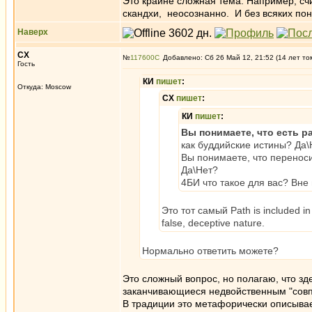
Это крайне сложная тема. Например, сч
скандхи, неосознанно. И без всяких пон
Наверх
СХ
№
117600
Добавлено: Сб 26 Май 12, 21:52 (14 лет то
Гость
КИ
пишет
:
Откуда: Moscow
СХ
пишет
:
КИ
пишет
:
Вы понимаете, что есть р
как буддийские истины? Да\
Вы понимаете, что перенос
Да\Нет?
4БИ что такое для вас? Вне
Это тот самый Path is included in th
false, deceptive nature.
Нормально ответить можете?
Это сложный вопрос, но полагаю, что зд
заканчивающиеся недвойственным "совпа
В традиции это метафорически описыва