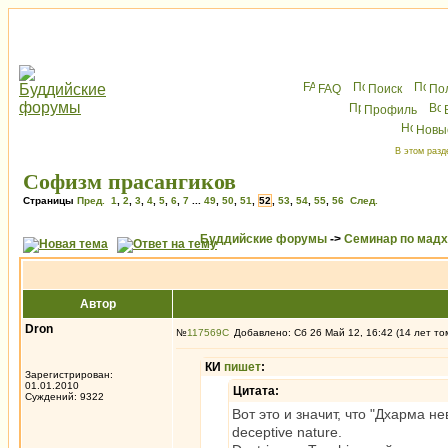
FAQ
Поиск
По
Профиль
Новы
В этом разд
Софизм прасангиков
Страницы
Пред.
1
,
2
,
3
,
4
,
5
,
6
,
7
...
49
,
50
,
51
,
52
,
53
,
54
,
55
,
56
След.
Буддийские форумы
->
Семинар по мад
Автор
Dron
№
117569
Добавлено: Сб 26 Май 12, 16:42 (14 лет то
КИ
пишет
:
Зарегистрирован:
01.01.2010
Цитата:
Суждений: 9322
Вот это и значит, что "Дхарма невы
deceptive nature.