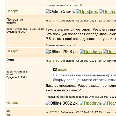
Ответы на этот пост:
Dron
,
СХ
Наверх
Полосатик
№
117574
Добавлено: Сб 26 Май 12, 17:12 (14 лет то
नक्तचारिन्
Тексты являются методом. Результат пр
Зарегистрирован: 08.11.2010
Суждений: 2607
Эта позиция позволяет оправдывать любу
P.S. тексты ещё закладывают в ступы и 
Ответы на этот пост:
КИ
Наверх
Dron
№
117575
Добавлено: Сб 26 Май 12, 17:16 (14 лет то
КИ
пишет
:
Зарегистрирован:
01.01.2010
СХ понимает иносказательное прямо.
Суждений: 9322
Дхарму вообще ничего сказать нельз
Дико сомневаюсь. Разве сказав про подли
якобы не понимает?
Последний раз редактировалось: Dron (Сб 26 Май 12, 1
Наверх
КИ
№
117576
Добавлено: Сб 26 Май 12, 17:23 (14 лет то
3Д