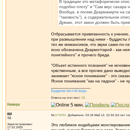
В традиции это метафорически опи
подобно плоту" и "Сам вкус сахара н
Вообще, в логике Дхармакирти на са
"таковость"), а содержательное опис
Думаю, этот закон должен быть прим
Отбрасывается привязанность к учению, 
при размышлении над ними - буддисты 
тех же мимансиков, что звуки сами-по-с
ясно обозначена Дхармоттарой - как нея
понятийного" и прочего бреда.
"Объект истинного познания" не мгновенн
чувственным, а все прочее дано выводно
занимает "ясное понимание" - это сказа
Ясное понимание "как на ладони" - не чу
_________________
Буддизм чистой воды
Ответы на этот пост:
СХ
Наверх
КИ
№
117605
Добавлено: Сб 26 Май 12, 22:34 (14 лет то
3Д
Зарегистрирован:
Это любимое индийцами жонглирование с
17.02.2005