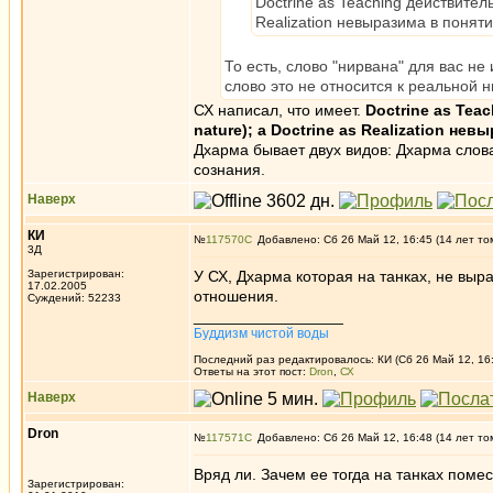
Doctrine as Teaching действитель
Realization невыразима в поняти
То есть, слово "нирвана" для вас н
слово это не относится к реальной н
СХ написал, что имеет.
Doctrine as Tea
nature); а Doctrine as Realization не
Дхарма бывает двух видов: Дхарма слова
сознания.
Наверх
КИ
№
117570
Добавлено: Сб 26 Май 12, 16:45 (14 лет то
3Д
Зарегистрирован:
У СХ, Дхарма которая на танках, не выра
17.02.2005
отношения.
Суждений: 52233
_________________
Буддизм чистой воды
Последний раз редактировалось: КИ (Сб 26 Май 12, 16:
Ответы на этот пост:
Dron
,
СХ
Наверх
Dron
№
117571
Добавлено: Сб 26 Май 12, 16:48 (14 лет то
Вряд ли. Зачем ее тогда на танках поме
Зарегистрирован: