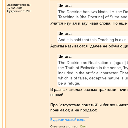
Зарегистрирован:
Цитата:
17.02.2005
Суждений: 52233
The Doctrine has two kinds, i.e. the D
Teaching is [the Doctrine] of Sūtra and 
Учатся изучая и заучивая слова. Но еще
Цитата:
And it is said that this Teaching is aki
Архаты называются "далее не обучающи
Цитата:
The Doctrine as Realization is [again] t
the Truth of Extinction in the sense, ‘by
included in the artificial character. Tha
which is of false, deceptive nature is u
be a refuge.
В разных школах разные трактовки - счит
версий.
Про "отсутствие понятий" и близко ничего 
понимают, а не продают.
_________________
Буддизм чистой воды
Ответы на этот пост:
Dron