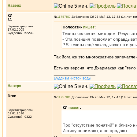
Наверх
КИ
№
117578
Добавлено: Сб 26 Май 12, 17:43 (14 лет то
3Д
Зарегистрирован:
Полосатик
пишет
:
17.02.2005
Суждений: 52233
Тексты являются методом. Результа
- Эта позиция позволяет оправдыват
P.S. тексты ещё закладывают в ступ
Так йога же это многократное запечатле
Есть же версия, что Дхармакая как "тел
_________________
Буддизм чистой воды
Наверх
Dron
№
117579
Добавлено: Сб 26 Май 12, 17:47 (14 лет то
КИ
пишет
:
Зарегистрирован:
01.01.2010
Суждений: 9322
Про "отсутствие понятий" и близко нич
Истину понимают, а не продают.