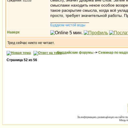
смысл), значит Дхарма вне слов. Затем м
Суждений: 52233
смыслами находить некое особое воззр
такое раскрытие смысла, когда всё укл
просто, требует значительной работы. Пр
_________________
Буддизм чистой воды
Наверх
Тред сейчас никто не читает.
Буддийские форумы
->
Семинар по мад
Страница
52
из
56
За информацию, размещённую на сайте пол
Мощь пх