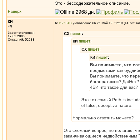
Это - бессодержательное описание.
Наверх
КИ
№
117604
Добавлено: Сб 26 Май 12, 22:19 (14 лет то
3Д
Зарегистрирован:
СХ
пишет
:
17.02.2005
Суждений: 52233
КИ
пишет
:
СХ
пишет
:
КИ
пишет
:
Вы понимаете, что ес
предметами как буддий
Вы понимаете, что пер
йогапратякши? Да\Нет?
4БИ что такое для вас?
Это тот самый Path is included 
of false, deceptive nature.
Нормально ответить можете?
Это сложный вопрос, но полагаю, чт
заканчивающиеся недвойственным "с