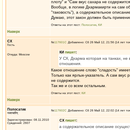
плоту" и "Сам вкус сахара не содержится 
Вообще, в логике Дхармакирти на сам об
"таковость"), а содержательное описание
Думаю, этот закон должен быть применим
Ответы на этот пост:
Полосатик
,
КИ
Наверх
СХ
№
117601
Добавлено: Сб 26 Май 12, 21:56 (14 лет то
Гость
КИ
пишет
:
Откуда: Moscow
У СХ, Дхарма которая на танках, не 
отношения.
Какое отношение слово "сладость" имеет
Только как ярлык-указатель. А сам вкус
не содержится.
Так же и со всем остальным.
Ответы на этот пост:
КИ
Наверх
Полосатик
№
117602
Добавлено: Сб 26 Май 12, 22:02 (14 лет то
नक्तचारिन्
Зарегистрирован: 08.11.2010
СХ
пишет
:
Суждений: 2607
а содержательное описание осуществ