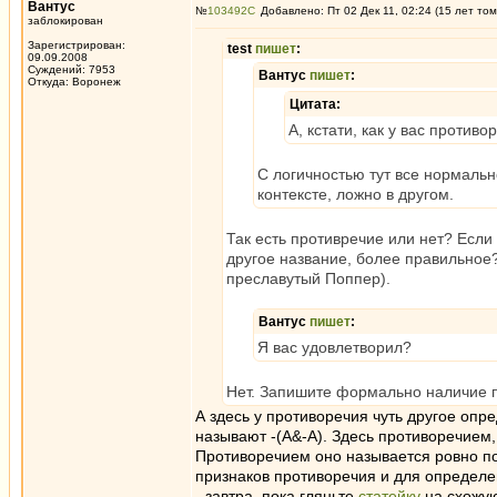
Вантус
№
103492
Добавлено: Пт 02 Дек 11, 02:24 (15 лет том
заблокирован
Зарегистрирован:
test
пишет
:
09.09.2008
Суждений: 7953
Вантус
пишет
:
Откуда: Воронеж
Цитата:
А, кстати, как у вас против
С логичностью тут все нормально
контексте, ложно в другом.
Так есть противречие или нет? Есл
другое название, более правильное? 
преславутый Поппер).
Вантус
пишет
:
Я вас удовлетворил?
Нет. Запишите формально наличие пр
А здесь у противоречия чуть другое опр
называют -(A&-A). Здесь противоречием
Противоречием оно называется ровно по
признаков противоречия и для определе
- завтра, пока гляньте
статейку
на схожую