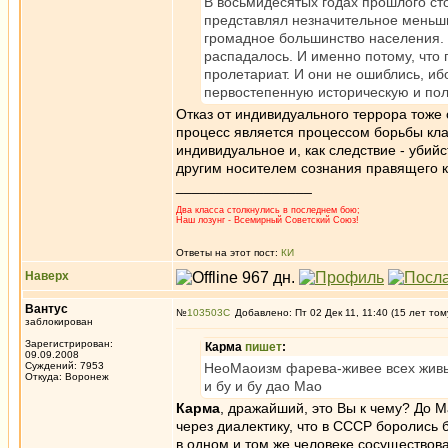
В восьмидесятых годах прошлого сто
представлял незначительное меньши
громадное большинство населения. Н
распадалось. И именно потому, что 
пролетариат. И они не ошиблись, иб
первостепенную историческую и пол
Отказ от индивидуального террора тоже
процесс является процессом борьбы кла
индивидуальное и, как следствие - убий
другим носителем сознания правящего к
_________________
Два класса столкнулись в последнем бою;
Наш лозунг - Всемирный Советский Союз!
Ответы на этот пост:
КИ
Наверх
Вантус
№
103503
Добавлено: Пт 02 Дек 11, 11:40 (15 лет том
заблокирован
Зарегистрирован:
Карма
пишет
:
09.09.2008
Суждений: 7953
НеоМаоизм фарева-живее всех жив
Откуда: Воронеж
и бу и бу дао Мао
Карма
, дражайший, это Вы к чему? До 
через диалектику, что в СССР боролись 
в одном и том же человеке сосуществов