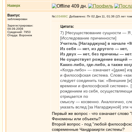
Наверх
Вантус
№
103488
Добавлено: Пт 02 Дек 11, 01:36 (15 лет том
заблокирован
Зарегистрирован:
Цитата:
09.09.2008
Суждений: 7953
7) [Несуществование сущности — Я 
Откуда: Воронеж
[Исследование причинности]
Учитель [Нагарджуна] в начале «
Из себя — нет, из другого — нет,
Из двух — нет, без причины — нет
Не существует рождение вещей 
Каких-либо, где-либо, а также ког
«Когда-либо» — означает «[даже] из
и философская система. Слово «как
следует соединить так: «Внешние [и
времени и философской системе». [Сл
рождением из себя, осуществляющим 
отрицается по
смыслу — косвенно. Аналогично, сле
указать вслед [за Нагарджуной] эти ч
Первый же вопрос - что означает слово 
Феномены или объекты?
Второй вопрос - под "любой философск
современные Чандракирти системы?