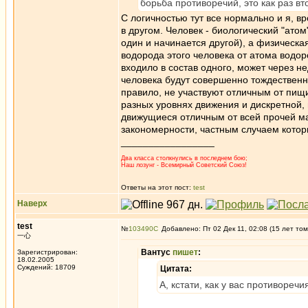
борьба противоречий, это как раз вт
С логичностью тут все нормально и я, вро
в другом. Человек - биологический "атом
один и начинается другой), а физическ
водорода этого человека от атома водоро
входило в состав одного, может через н
человека будут совершенно тождественн
правило, не участвуют отличным от пищ
разных уровнях движения и дискретной, 
движущиеся отличным от всей прочей ма
закономерности, частным случаем котор
_________________
Два класса столкнулись в последнем бою;
Наш лозунг - Всемирный Советский Союз!
Ответы на этот пост:
test
Наверх
test
№
103490
Добавлено: Пт 02 Дек 11, 02:08 (15 лет том
一心
Вантус
пишет
:
Зарегистрирован:
18.02.2005
Суждений: 18709
Цитата:
А, кстати, как у вас противореч