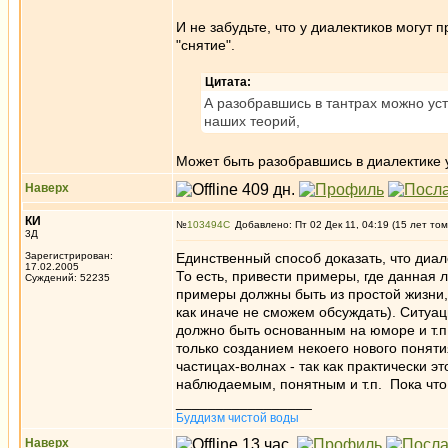
И не забудьте, что у диалектиков могут 
"снятие".
Цитата:
А разобравшись в тантрах можно уст
наших теорий,
Может быть разобравшись в диалектике у
Наверх
КИ
№
103494
Добавлено: Пт 02 Дек 11, 04:19 (15 лет том
3Д
Зарегистрирован:
Единственный способ доказать, что диале
17.02.2005
То есть, привести примеры, где данная л
Суждений: 52235
примеры должны быть из простой жизни,
как иначе не сможем обсуждать). Ситуа
должно быть основанным на юморе и т.п
только созданием некоего нового поняти
частицах-волнах - так как практически 
наблюдаемым, понятным и т.п. Пока что,
_________________
Буддизм чистой воды
Наверх