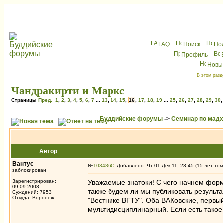
FAQ
Поиск
По
Профиль
Новы
В этом разд
Чандракирти и Маркс
Страницы
Пред.
1
,
2
,
3
,
4
,
5
,
6
,
7
...
13
,
14
,
15
,
16
,
17
,
18
,
19
...
25
,
26
,
27
,
28
,
29
,
30
Буддийские форумы
->
Семинар по мад
Автор
Вантус
№
103486
Добавлено: Чт 01 Дек 11, 23:45 (15 лет том
заблокирован
Зарегистрирован:
Уважаемые знатоки! С чего начнем форм
09.09.2008
также будем ли мы публиковать результа
Суждений: 7953
Откуда: Воронеж
"Вестнике ВГТУ". Оба ВАКовские, первый
мультидисциплинарный. Если есть такое
_________________