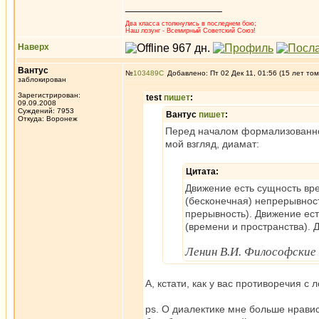
_________________
Два класса столкнулись в последнем бою;
Наш лозунг - Всемирный Советский Союз!
Наверх
Вантус
№
103489
Добавлено: Пт 02 Дек 11, 01:56 (15 лет том
заблокирован
Зарегистрирован:
test
пишет
:
09.09.2008
Суждений: 7953
Вантус
пишет
:
Откуда: Воронеж
Перед началом формализованного
мой взгляд, диамат:
Цитата:
Движение есть сущность вр
(бесконечная) непрерывность
прерывность). Движение ест
(времени и пространства). 
Ленин В.И. Философские
А, кстати, как у вас противоречия с
ps. О диалектике мне больше нравис