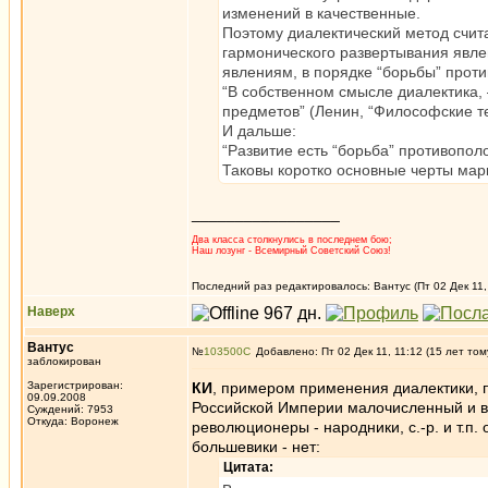
изменений в качественные.
Поэтому диалектический метод счита
гармонического развертывания явле
явлениям, в порядке “борьбы” прот
“В собственном смысле диалектика, 
предметов” (Ленин, “Философские те
И дальше:
“Развитие есть “борьба” противополож
Таковы коротко основные черты марк
_________________
Два класса столкнулись в последнем бою;
Наш лозунг - Всемирный Советский Союз!
Последний раз редактировалось: Вантус (Пт 02 Дек 11, 
Наверх
Вантус
№
103500
Добавлено: Пт 02 Дек 11, 11:12 (15 лет том
заблокирован
Зарегистрирован:
КИ
, примером применения диалектики, п
09.09.2008
Российской Империи малочисленный и в
Суждений: 7953
Откуда: Воронеж
революционеры - народники, с.-р. и т.п
большевики - нет:
Цитата: