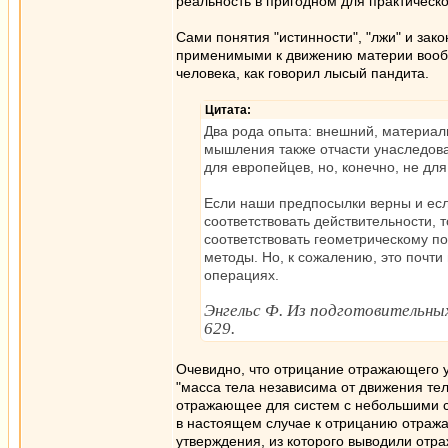
реальность в пригодном для практическ
Сами понятия "истинности", "лжи" и зак
применимыми к движению материи вообще
человека, как говорил лысый пандита.
Цитата:
Два рода опыта: внешний, материа
мышления также отчасти унаследова
для европейцев, но, конечно, не дл
Если наши предпосылки верны и есл
соответствовать действительности, 
соответствовать геометрическому п
методы. Но, к сожалению, это почти
операциях.
Энгельс Ф. Из подготовительных 
629.
Очевидно, что отрицание отражающего 
"масса тела независима от движения тел
отражающее для систем с небольшими ск
в настоящем случае к отрицанию отраж
утверждения, из которого выводили отр