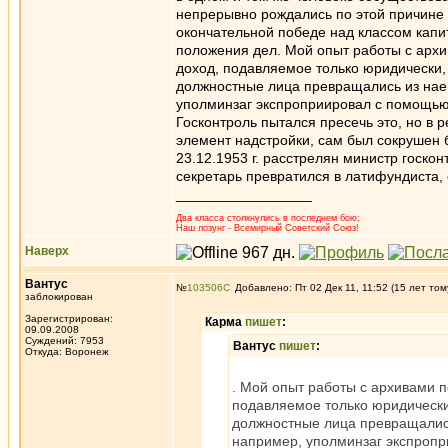
непрерывно рождались по этой причине 
окончательной победе над классом капи
положения дел. Мой опыт работы с архи
доход, подавляемое только юридически
должностные лица превращались из нае
уполминзаг экспроприировал с помощью о
Госконтроль пытался пресечь это, но в р
элемент надстройки, сам был сокрушен б
23.12.1953 г. расстрелян министр госк
секретарь превратился в латифундиста,
_________________
Два класса столкнулись в последнем бою;
Наш лозунг - Всемирный Советский Союз!
Наверх
Вантус
№
103506
Добавлено: Пт 02 Дек 11, 11:52 (15 лет том
заблокирован
Зарегистрирован:
Карма
пишет
:
09.09.2008
Суждений: 7953
Вантус
пишет
:
Откуда: Воронеж
. Мой опыт работы с архивами п
подавляемое только юридическ
должностные лица превращались
например, уполминзаг экспропр