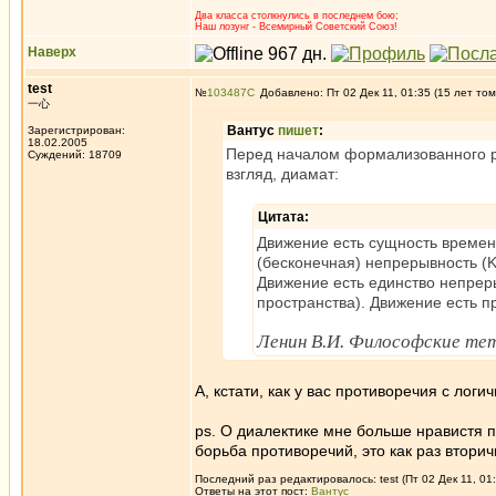
Два класса столкнулись в последнем бою;
Наш лозунг - Всемирный Советский Союз!
Наверх
test
№
103487
Добавлено: Пт 02 Дек 11, 01:35 (15 лет том
一心
Вантус
пишет
:
Зарегистрирован:
18.02.2005
Перед началом формализованного раз
Суждений: 18709
взгляд, диамат:
Цитата:
Движение есть сущность времен
(бесконечная) непрерывность (Ko
Движение есть единство непрер
пространства). Движение есть п
Ленин В.И. Философские те
А, кстати, как у вас противоречия с лог
ps. О диалектике мне больше нравистя п
борьба противоречий, это как раз вторич
Последний раз редактировалось: test (Пт 02 Дек 11, 01
Ответы на этот пост:
Вантус