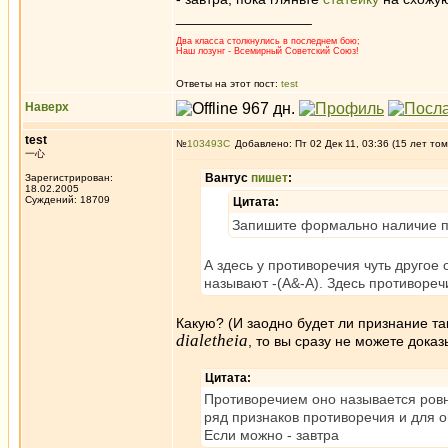
_________________
Два класса столкнулись в последнем бою;
Наш лозунг - Всемирный Советский Союз!
Ответы на этот пост:
test
Наверх
test
№
103493
Добавлено: Пт 02 Дек 11, 03:36 (15 лет том
一心
Вантус
пишет
:
Зарегистрирован:
18.02.2005
Суждений: 18709
Цитата:
Запишите формально наличие пр
А здесь у противоречия чуть другое
называют -(A&-A). Здесь противоре
Какую? (И заодно будет ли признание та
dialetheia
, то вы сразу не можете доказы
Цитата:
Противоречием оно называется ровн
ряд признаков противоречия и для 
Если можно - завтра