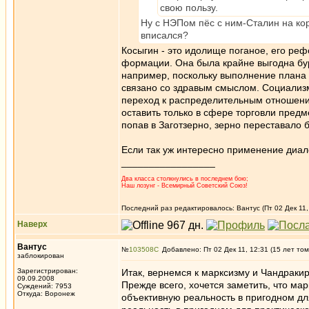
свою пользу.
Ну с НЭПом пёс с ним-Сталин на ко
вписался?
Косыгин - это идолище поганое, его ре
формации. Она была крайне выгодна бу
например, поскольку выполнение план
связано со здравым смыслом. Социализ
переход к распределительным отношени
оставить только в сфере торговли предм
попав в Заготзерно, зерно переставало 
Если так уж интересно применение диал
_________________
Два класса столкнулись в последнем бою;
Наш лозунг - Всемирный Советский Союз!
Последний раз редактировалось: Вантус (Пт 02 Дек 11,
Наверх
Вантус
№
103508
Добавлено: Пт 02 Дек 11, 12:31 (15 лет том
заблокирован
Зарегистрирован:
Итак, вернемся к марксизму и Чандракир
09.09.2008
Прежде всего, хочется заметить, что м
Суждений: 7953
Откуда: Воронеж
объективную реальность в пригодном д