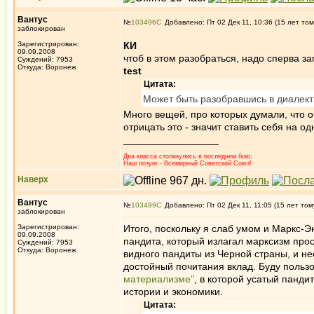
Вантус
№
103496
Добавлено: Пт 02 Дек 11, 10:36 (15 лет том
заблокирован
Зарегистрирован:
КИ
09.09.2008
чтоб в этом разобраться, надо сперва з
Суждений: 7953
Откуда: Воронеж
test
Цитата:
Может быть разобравшись в диалекти
Много вещей, про которых думали, что он
отрицать это - значит ставить себя на 
_________________
Два класса столкнулись в последнем бою;
Наш лозунг - Всемирный Советский Союз!
Наверх
Вантус
№
103499
Добавлено: Пт 02 Дек 11, 11:05 (15 лет том
заблокирован
Зарегистрирован:
Итого, поскольку я слаб умом и Маркс-Э
09.09.2008
пандита, который излагал марксизм прос
Суждений: 7953
Откуда: Воронеж
видного пандиты из Черной страны, и н
достойный почитания вклад. Буду польз
материализме"
, в которой усатый панд
истории и экономики.
Цитата: