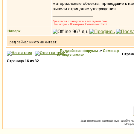
материальные объекты, приведшие к на
вывели отрицание утверждения.
_________________
Два класса столкнулись в последнем бою;
Наш лозунг - Всемирный Советский Союз!
Наверх
Тред сейчас никто не читает.
Буддийские форумы
->
Семинар
Стран
по мадхьямаке
Страница
16
из
32
За информацию, размещённую на сайте пол
Мощь пх