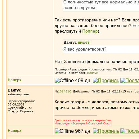
С логичностью тут все нормально и я,
ложно в другом.
Так есть противоречие или нет? Если п
другое название, более правильное? Если
пресловутый
Поппер
).
Вантус
пишет
:
Я вас удовлетворил?
Нет. Запишите формально наличие против
Последний раз редактировалось: test (Пт 02 Дек 11, 02:
Ответы на этот пост:
Вантус
Наверх
Вантус
№
103491
Добавлено: Пт 02 Дек 11, 02:11 (15 лет том
заблокирован
Зарегистрирован:
Короче говоря - я человек, поэтому отлич
09.09.2008
прочее на Земле, и мои атомы те же, что
Суждений: 7953
Откуда: Воронеж
_________________
Два класса столкнулись в последнем бою;
Наш лозунг - Всемирный Советский Союз!
Наверх