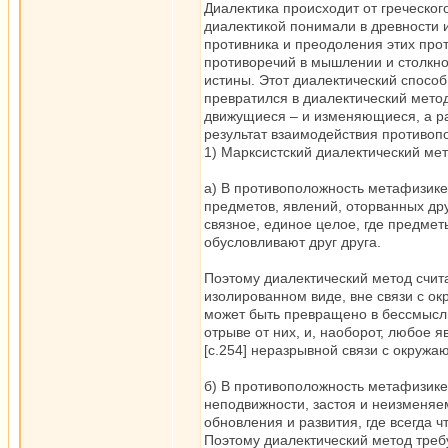
Диалектика происходит от греческого
диалектикой понимали в древности 
противника и преодоления этих про
противоречий в мышлении и столкн
истины. Этот диалектический спосо
превратился в диалектический мето
движущиеся – и изменяющиеся, а раз
результат взаимодействия противоп
1) Марксистский диалектический ме
а) В противоположность метафизике
предметов, явлений, оторванных друг
связное, единое целое, где предметы
обусловливают друг друга.
Поэтому диалектический метод считае
изолированном виде, вне связи с 
может быть превращено в бессмысли
отрыве от них, и, наоборот, любое 
[c.254] неразрывной связи с окруж
б) В противоположность метафизике
неподвижности, застоя и неизменяе
обновления и развития, где всегда ч
Поэтому диалектический метод требу