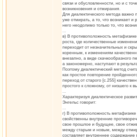
связи и обусловленности, но и с точ
возникновения и отмирания.
Для диалектического метода важно п
уже отмирать, а то, что возникает 
него неодолимо только то, что возни
...
в) В противоположность метафизике
роста, где количественные изменени
переходит от незначительных и скр
коренным, к изменениям качественн
внезапно, а виде скачкообразного п
а закономерно, наступают в резуль
Поэтому диалектический метод считае
как простое повторение пройденного
переход от старого [c.255] качестве
простого к сложному, от низшего к 
...
Характеризуя диалектическое разви
Энгельс говорит:
...
г) В противоположность метафизике
свойственны внутренние противореч
свое прошлое и будущее, свое отжи
между старым и новым, между отм
составляет внутреннее содержание 