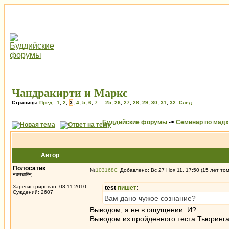
Чандракирти и Маркс
Страницы
Пред.
1
,
2
,
3
,
4
,
5
,
6
,
7
...
25
,
26
,
27
,
28
,
29
,
30
,
31
,
32
След.
Буддийские форумы
->
Семинар по мад
Автор
Полосатик
№
103168
Добавлено: Вс 27 Ноя 11, 17:50 (15 лет то
नक्तचारिन्
Зарегистрирован: 08.11.2010
test
пишет
:
Суждений: 2607
Вам дано чужое сознание?
Выводом, а не в ощущении. И?
Выводом из пройденного теста Тьюринга