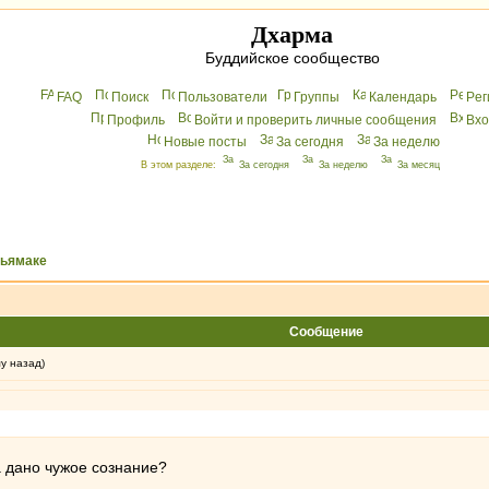
Дхарма
Буддийское сообщество
FAQ
Поиск
Пользователи
Группы
Календарь
Peг
Профиль
Войти и проверить личные сообщения
Вхo
Новые посты
За сегодня
За неделю
В этом разделе:
За сегодня
За неделю
За месяц
хьямаке
Сообщение
му назад)
 дано чужое сознание?