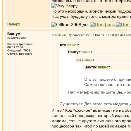
Можно было бы сказать, от его потери бу
Но это нехороший, эгоистический подход
Нас учат: буддисту тело с мозгом нужно
Наверх
Вантус
№
103174
Добавлено: Вс 27 Ноя 11, 18:38 (15 лет то
заблокирован
Зарегистрирован:
test
пишет
:
09.09.2008
Суждений: 7953
Вантус
пишет
:
Откуда: Воронеж
test
пишет
:
Вантус
пишет
:
Это вы пишете о причин
Самое главное, что ест
Нет, метафизику пишите Вы, ибо
Существует. Для этого есть медитаци
И что? Код "красное" возникает не на 
сигнальный процессор, который издавал 
модема, тот - с другого сигнального пр
процессора так, чтоб по моей команде м