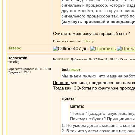
сигнальный процессор, который изда
другого модема, тот - с другого си
сигнального процессора так, чтоб 
(замкнуть приемный и передающи
Считаете мозг излучает красный свет?
Ответы на этот пост:
Вантус
Наверх
Полосатик
№
103176
Добавлено: Вс 27 Ноя 11, 18:45 (15 лет то
नक्तचारिन्
Зарегистрирован: 08.11.2010
test
пишет
:
Суждений: 2607
точно
Мы знаем
, что машина работ
Простая
машина, представленная нам со
Тогда как ICQ-боты по факту уже проход
Цитата:
Цитата:
"Нельзя" (создать такую машину,
Почему не будет? Принципиально
1. Не умеем делать машины с созна
2. В тех что умеем сознания нет, он