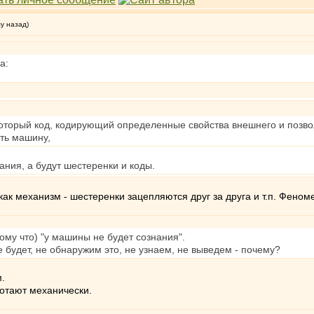
му назад)
а:
который код, кодирующий определенные свойства внешнего и позвол
ть машину,
ания, а будут шестеренки и коды.
как механизм - шестеренки зацепляются друг за друга и т.п. Феном
ому что) "у машины не будет сознания".
будет, не обнаружим это, не узнаем, не выведем - почему?
.
ботают механически.