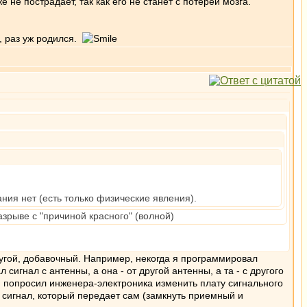
е не пострадает, так как его не станет с потерей мозга.
, раз уж родился.
ания нет (есть только физические явления).
зрыве с "причиной красного" (волной)
ругой, добавочный. Например, некогда я программировал
гнал с антенны, а она - от другой антенны, а та - с другого
 я попросил инженера-электроника изменить плату сигнального
 сигнал, который передает сам (замкнуть приемный и