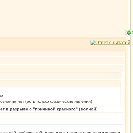
на.
сознания нет (есть только физические явления).
ет в разрыве с "причиной красного" (волной
)
на другой, добавочный. Например, некогда я программировал