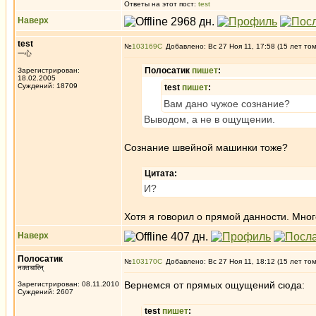
Ответы на этот пост:
test
Наверх
test
№
103169
Добавлено: Вс 27 Ноя 11, 17:58 (15 лет то
一心
Полосатик
пишет
:
Зарегистрирован:
18.02.2005
Суждений: 18709
test
пишет
:
Вам дано чужое сознание?
Выводом, а не в ощущении.
Сознание швейной машинки тоже?
Цитата:
И?
Хотя я говорил о прямой данности. Мног
Наверх
Полосатик
№
103170
Добавлено: Вс 27 Ноя 11, 18:12 (15 лет то
नक्तचारिन्
Вернемся от прямых ощущений сюда:
Зарегистрирован: 08.11.2010
Суждений: 2607
test
пишет
: