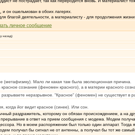
ддист не пострадает, так как переродится вновь. И материалист тож
, и он ошельмован в обоих лагерях.
 для благой деятельности, а материалисту - для продолжения жизни
му назад)
е (метафизику). Мало ли какая там была эволюционная причина.
ь красное сознание (феномен красного), а в материи красного созн
 разрываете неразрывное. "Красное" (феномен) не существует в ра
я, когда йог видит красное (синее). Или сон.
обычный раздражитель, которому он обязан происхождением, а на д
прерывание в ответ на прием сообщения с модема. Модем получал си
оцессора. Но в моем распоряжении был только один аппарат. Тогда
одем получал бы сигнал не от антенны, а получал бы тот же самый