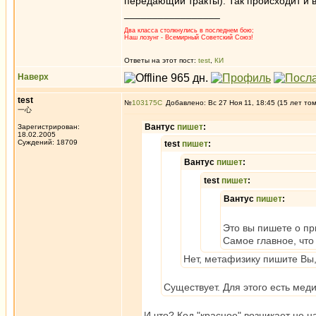
передающий тракты). Так происходит и в
_________________
Два класса столкнулись в последнем бою;
Наш лозунг - Всемирный Советский Союз!
Ответы на этот пост:
test
,
КИ
Наверх
test
№
103175
Добавлено: Вс 27 Ноя 11, 18:45 (15 лет то
一心
Вантус
пишет
:
Зарегистрирован:
18.02.2005
Суждений: 18709
test
пишет
:
Вантус
пишет
:
test
пишет
:
Вантус
пишет
:
Это вы пишете о пр
Самое главное, что
Нет, метафизику пишите Вы,
Существует. Для этого есть меди
И что? Код "красное" возникает не 