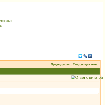
иcтрaция
д
Предыдущая
::
Следующая тема