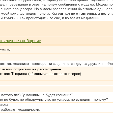
вал прерывание в ответ на прием сообщения с модема. Модем получ
гнального процессора. Но в моем распоряжении был только один ап
по моей команде модем получал бы
сигнал не от антенны, а полу
й тракты
). Так происходит и во сне, и во время медитации.
му назад)
ает как механизм - шестеренки зацепляются друг за друга и т.п. Ф
 всеми потрохами на рассмотрение.
ят тест Тьюринга (обманывая некоторых юзеров).
 потому что) "у машины не будет сознания".
 не будет, не обнаружим это, не узнаем, не выведем - почему?
нием.
и работают механически.