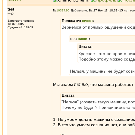
test
№
103172
Добавлено: Вс 27 Ноя 11, 18:31 (15 лет то
一心
Полосатик
пишет
:
Зарегистрирован:
18.02.2005
Вернемся от прямых ощущений сюд
Суждений: 18709
test
пишет
:
Цитата:
Красное - это же просто не
Подобно этому можно созда
Нельзя, у машины не будет созн
точно
Мы знаем
, что машина работает 
Цитата:
"Нельзя" (создать такую машину, пот
Почему не будет? Принципиально не 
1. Не умеем делать машины с сознанием
2. В тех что умеем сознания нет, они ра