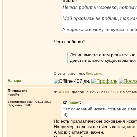
Цитата:
Нельзя родить человека, потому 
Мой организм не родили, так ка
А марксисты почему-то думают наоб
Чего наоборот?
Ленин вместе с тем решительно 
действительного существования 
Ответы на этот пост:
Полосатик
Наверх
Полосатик
№
103173
Добавлено: Вс 27 Ноя 11, 18:38 (15 лет то
नक्तचारिन्
Зарегистрирован: 08.11.2010
КИ
пишет
:
Суждений: 2607
Нет оснований искать сознание в ма
8)
Но есть прагматические основания иска
Например, волосы не очень важны, можн
А мозг, считается, важен.