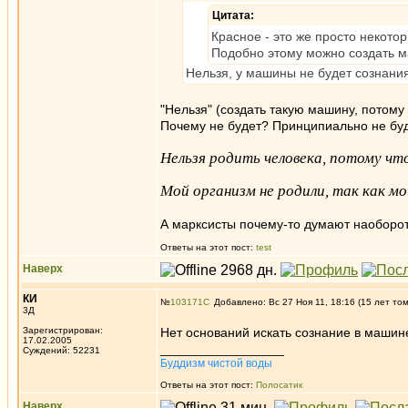
Цитата:
Красное - это же просто некото
Подобно этому можно создать м
Нельзя, у машины не будет сознания
"Нельзя" (создать такую машину, потому 
Почему не будет? Принципиально не буде
Нельзя родить человека, потому что
Мой организм не родили, так как м
А марксисты почему-то думают наоборот
Ответы на этот пост:
test
Наверх
КИ
№
103171
Добавлено: Вс 27 Ноя 11, 18:16 (15 лет то
3Д
Зарегистрирован:
Нет оснований искать сознание в машине
17.02.2005
_________________
Суждений: 52231
Буддизм чистой воды
Ответы на этот пост:
Полосатик
Наверх