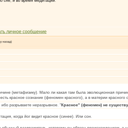
о сне, и во время медитации.
му назад)
ичине (метафизику). Мало ли какая там была эволюционная причи
 есть красное сознание (феномен красного), а в материи красного 
 ибо разрываете неразрывное. "
Красное" (феномен) не существу
тация, когда йог видит красное (синее). Или сон.
на обычный раздражитель, которому он обязан происхождением, а 