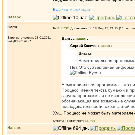
_________________
Буддизм чистой воды
Наверх
Серж
№
113073
Добавлено: Вс 18 Мар 12, 21:15 (14 лет то
Зарегистрирован: 28.01.2011
Вантус
пишет
:
Суждений: 4126
Сергей Коничев
пишет
:
Цитата:
Нематериальная программа 
Нет. Это субъективная информа
)
Нематериальная программа - это ни
Процесс чтения текста бумажки и п
запуска программы и ее исполнения 
обозначающая все возможные случаи
последовательности, охраны этой по
Хм... Процесс не может быть материален
Ответы на этот пост:
Вантус
Наверх