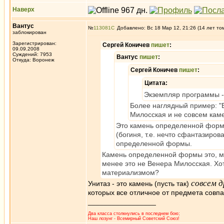
Наверх
Вантус
№
113081
Добавлено: Вс 18 Мар 12, 21:26 (14 лет то
заблокирован
Зарегистрирован:
Сергей Коничев
пишет
:
09.09.2008
Суждений: 7953
Вантус
пишет
:
Откуда: Воронеж
Сергей Коничев
пишет
:
Цитата:
Экземпляр программы - 
Более наглядный пример: "
Милосская и не совсем каме
Это камень определенной формы
(богиня, т.е. нечто сфантазиров
определенной формы.
Камень определенной формы это, мн
менее это не Венера Милосская. Хотя
материализмом?
совсем д
Унитаз - это камень (пусть так)
которых все отличное от предмета совп
_________________
Два класса столкнулись в последнем бою;
Наш лозунг - Всемирный Советский Союз!