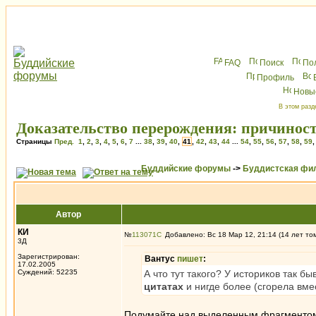
FAQ
Поиск
По
Профиль
Новы
В этом разд
Доказательство перерождения: причиност
Страницы
Пред.
1
,
2
,
3
,
4
,
5
,
6
,
7
...
38
,
39
,
40
,
41
,
42
,
43
,
44
...
54
,
55
,
56
,
57
,
58
,
59
Буддийские форумы
->
Буддистская фи
Автор
КИ
№
113071
Добавлено: Вс 18 Мар 12, 21:14 (14 лет то
3Д
Зарегистрирован:
Вантус
пишет
:
17.02.2005
Суждений: 52235
А что тут такого? У историков так бы
цитатах
и нигде более (сгорела вме
Подумайте над выделенным фрагментом.