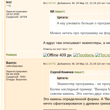
test
№
113074
Добавлено: Вс 18 Мар 12, 21:16 (14 лет то
一心
КИ
пишет
:
Зарегистрирован:
18.02.2005
Суждений: 18709
Цитата:
А кау узнавать больше о програм
Можно читать про программу на фор
А вдруг там описывают экземпляры, а н
Ответы на этот пост:
КИ
Наверх
Вантус
№
113075
Добавлено: Вс 18 Мар 12, 21:16 (14 лет то
заблокирован
Зарегистрирован:
Сергей Коничев
пишет
:
09.09.2008
Суждений: 7953
Цитата:
Откуда: Воронеж
Экземпляр программы - не прогр
Более наглядный пример: "Венера М
совсем камень. Это синтез двух этих
Это камень определенной формы. А "Вене
нечто сфантазированое у древних греко
_________________