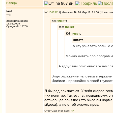
Наверх
test
№
113083
Добавлено: Вс 18 Мар 12, 21:30 (14 лет то
一心
КИ
пишет
:
Зарегистрирован:
18.02.2005
Суждений: 18709
test
пишет
:
КИ
пишет
:
Цитата:
А кау узнавать больше о
Можно читать про программ
А вдруг там описывают экземпл
Видя отражение человека в зеркале 
Или\или - признайся в своей глупост
Я бы рад признаться. У тебя скорее всег
них понятие. Так вот, ты, повидимому, с
есть общее понятие (это было бы нормал
эйдоса), а не от её экземпляров.
Ответы на этот пост:
КИ