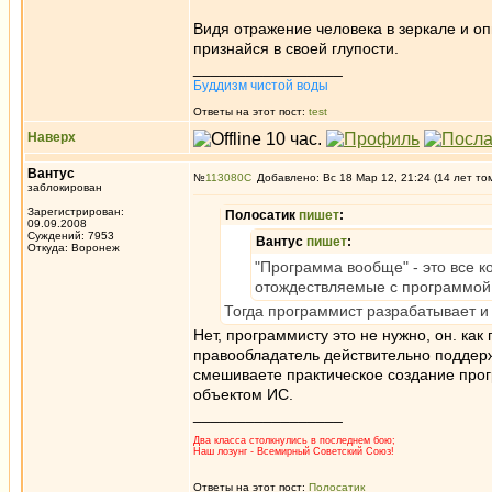
Видя отражение человека в зеркале и оп
признайся в своей глупости.
_________________
Буддизм чистой воды
Ответы на этот пост:
test
Наверх
Вантус
№
113080
Добавлено: Вс 18 Мар 12, 21:24 (14 лет то
заблокирован
Зарегистрирован:
Полосатик
пишет
:
09.09.2008
Суждений: 7953
Вантус
пишет
:
Откуда: Воронеж
"Программа вообще" - это все 
отождествляемые с программой
Тогда программист разрабатывает и
Нет, программисту это не нужно, он. ка
правообладатель действительно поддерж
смешиваете практическое создание про
объектом ИС.
_________________
Два класса столкнулись в последнем бою;
Наш лозунг - Всемирный Советский Союз!
Ответы на этот пост:
Полосатик