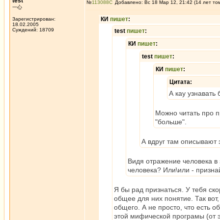
test
№
113088
Добавлено: Вс 18 Мар 12, 21:42 (14 лет то
一心
КИ
пишет
:
Зарегистрирован:
18.02.2005
Суждений: 18709
test
пишет
:
КИ
пишет
:
test
пишет
:
КИ
пишет
:
Цитата:
А кау узнавать 
Можно читать про 
"больше".
А вдруг там описывают 
Видя отражение человека в 
человека? Или\или - признай
Я бы рад признаться. У тебя ско
общее для них понятие. Так вот,
общего. А не просто, что есть 
этой мифической програмы (от э