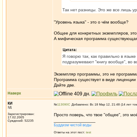
Так нет разницы. Это же все лишь у
"Уровень языка" - это о чём вообще?
Общее для конкретных экземпляров, это
А мифическая программа существующая б
Цитата:
Я говорю так, как правильно в язык
подразумевают "книгу вообще", во 
Экземпляр программы, это не программа
Программа существует в виде лиценции -
Дайте две.
Наверх
КИ
№
113090
Добавлено: Вс 18 Мар 12, 21:48 (14 лет то
3Д
Зарегистрирован:
Просто поверь, что твое "общее", это м
17.02.2005
_________________
Суждений: 52235
Буддизм чистой воды
Ответы на этот пост:
test