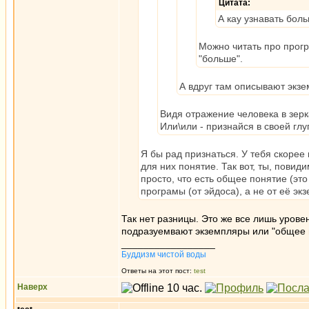
Цитата:
А кау узнавать боль
Можно читать про прог
"больше".
А вдруг там описывают экз
Видя отражение человека в зерк
Или\или - признайся в своей глу
Я бы рад признаться. У тебя скорее 
для них понятие. Так вот, ты, повид
просто, что есть общее понятие (эт
програмы (от эйдоса), а не от её эк
Так нет разницы. Это же все лишь уровен
подразуемвают экземпляры или "общее п
_________________
Буддизм чистой воды
Ответы на этот пост:
test
Наверх