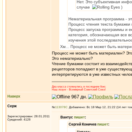
Нет. Это субъективная инф
случае
)
Нематериальная программа - это
Процесс чтения текста бумажки 
Процесс запуска программы и е
категория, обозначающая все в
изучения этой последовательнос
Хм... Процесс не может быть матери
Процесс не может быть материален? Это 
Это нематериально?
Чтение бумажки состоит из взаимодейст
рецепторов попадают в уже существующий
интерпретируются в уже известных челове
_________________
Два класса столкнулись в последнем бою;
Наш лозунг - Всемирный Советский Союз!
Наверх
Серж
№
113078
Добавлено: Вс 18 Мар 12, 21:22 (14 лет то
Зарегистрирован: 28.01.2011
Вантус
пишет
:
Суждений: 4126
Сергей Коничев
пишет
: