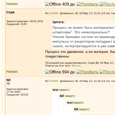
Наверх
Серж
№
113084
Добавлено: Вс 18 Мар 12, 21:31 (14 лет то
Зарегистрирован: 28.01.2011
Цитата:
Суждений: 4126
Процесс не может быть материален? 
штамповки". Это нематериально?
Чтение бумажки состоит из взаимоде
импульсы от рецепторов попадают в 
самое, интерпретируются в уже извес
Процесс это движение, а не материя. Ка
тождественны.
Последний раз редактировалось: Серж (Вс 18 Мар 12, 2
Ответы на этот пост:
Вантус
Наверх
КИ
№
113085
Добавлено: Вс 18 Мар 12, 21:33 (14 лет то
3Д
Зарегистрирован:
test
пишет
:
17.02.2005
Суждений: 52235
КИ
пишет
:
test
пишет
:
КИ
пишет
: