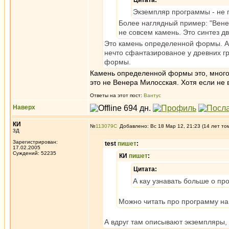
Цитата:
Экземпляр программы - не п
Более наглядный пример: "Вене
не совсем камень. Это синтез дв
Это камень определенной формы. А "
нечто сфантазированое у древних гр
формы.
Камень определенной формы это, много
это не Венера Милосская. Хотя если не 
Ответы на этот пост:
Вантус
Наверх
КИ
№
113079
Добавлено: Вс 18 Мар 12, 21:23 (14 лет то
3Д
Зарегистрирован:
test
пишет
:
17.02.2005
Суждений: 52235
КИ
пишет
:
Цитата:
А кау узнавать больше о про
Можно читать про программу на
А вдруг там описывают экземпляры,