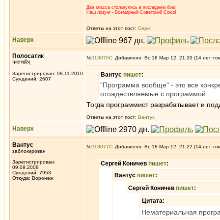
Два класса столкнулись в последнем бою;
Наш лозунг - Всемирный Советский Союз!
Ответы на этот пост:
Серж
Наверх
Полосатик
№
113076
Добавлено: Вс 18 Мар 12, 21:20 (14 лет то
नक्तचारिन्
Зарегистрирован: 08.11.2010
Вантус
пишет
:
Суждений: 2607
"Программа вообще" - это все конк
отождествляемые с программой.
Тогда программист разрабатывает и под
Ответы на этот пост:
Вантус
Наверх
Вантус
№
113077
Добавлено: Вс 18 Мар 12, 21:22 (14 лет то
заблокирован
Зарегистрирован:
Сергей Коничев
пишет
:
09.09.2008
Суждений: 7953
Вантус
пишет
:
Откуда: Воронеж
Сергей Коничев
пишет
:
Цитата:
Нематериальная програ