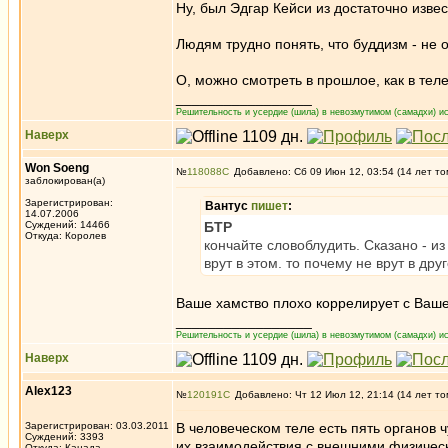
Ну, был Эдгар Кейси из достаточно изве
Людям трудно понять, что буддизм - не 
О, можно смотреть в прошлое, как в тел
_________________
Решительность и усердие (шила) в невозмутимом (самадхи) ис
Наверх
Won Soeng
№
118088
Добавлено: Сб 09 Июн 12, 03:54 (14 лет то
заблокирован(а)
Зарегистрирован:
Вантус
пишет
:
14.07.2006
Суждений: 14466
БТР
Откуда: Королев
кончайте словоблудить. Сказано - из 
врут в этом. то почему не врут в др
Ваше хамство плохо коррелирует с Ваше
_________________
Решительность и усердие (шила) в невозмутимом (самадхи) ис
Наверх
Alex123
№
120191
Добавлено: Чт 12 Июл 12, 21:14 (14 лет то
Зарегистрирован: 03.03.2011
В человеческом теле есть пять органов ч
Суждений: 3393
их взаимодействия с внешними физическ
Откуда: Канада