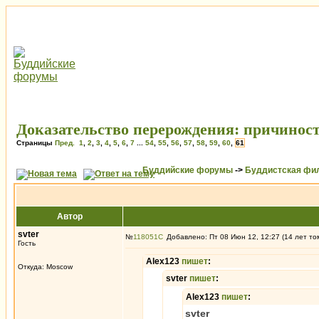
Доказательство перерождения: причиност
Страницы
Пред.
1
,
2
,
3
,
4
,
5
,
6
,
7
...
54
,
55
,
56
,
57
,
58
,
59
,
60
,
61
Буддийские форумы
->
Буддистская фи
Автор
svter
№
118051
Добавлено: Пт 08 Июн 12, 12:27 (14 лет то
Гость
Alex123
пишет
:
Откуда: Moscow
svter
пишет
:
Alex123
пишет
:
svter