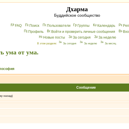
Дхарма
Буддийское сообщество
FAQ
Поиск
Пользователи
Группы
Календарь
Peг
Профиль
Войти и проверить личные сообщения
Вхo
Новые посты
За сегодня
За неделю
В этом разделе:
За сегодня
За неделю
За месяц
ь ума от ума.
лософия
Сообщение
му назад)