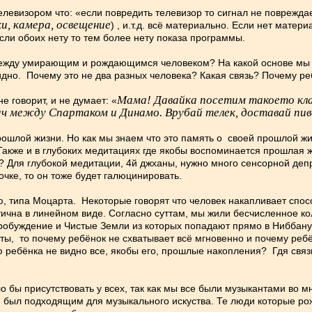
левизором что: «если повредить телевизор то сигнал не повреждает
ки, камера, освещение
) , и.т.д. всё материально. Если нет мате
если обоих нету то тем более нету показа программы.
ежду умирающим и рождающимся человеком? На какой основе мы го
дно. Почему это не два разных человека? Какая связь? Почему реб
Мама! Давайка посетим такоето кл
е говорит, и не думает: «
 между Спартаком и Динамо. Врубай телек, доставай пиво
шлой жизни. Но как мы знаем что это память о своей прошлой жизн
Также и в глубоких медитациях где якобы воспоминается прошлая ж
? Для глубокой медитации, 4й джханы, нужно много сенсорной деп
чке, то он тоже будет галюцинировать.
 типа Моцарта. Некоторые говорят что человек накапливает способ
ична в линейном виде. Согласно суттам, мы жили бесчисленное кол
робуждение и Чистые Земли из которых попадают прямо в Ниббану.
тты, то почему ребёнок не схватывает всё мгновенно и почему ребё
 ребёнка не видно все, якобы его, прошлые накопления? Гдя связ
о бы присутствовать у всех, так как мы все были музыкантами во мн
 был подходящим для музыкального искуства. Те люди которые рож