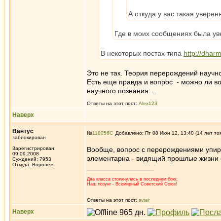
А откуда у вас такая уверен
Где в моих сообщениях была уве
В некоторых постах типа
http://dhar
Это не так. Теория перерождений научн
Есть еще правда и вопрос - можно ли 
научного познания....
Ответы на этот пост:
Alex123
Наверх
Вантус
№
118056
Добавлено: Пт 08 Июн 12, 13:40 (14 лет то
заблокирован
Зарегистрирован:
Вообще, вопрос с перерождениями упира
09.09.2008
элементарна - видящий прошлые жизни 
Суждений: 7953
Откуда: Воронеж
_________________
Два класса столкнулись в последнем бою;
Наш лозунг - Всемирный Советский Союз!
Ответы на этот пост:
svter
Наверх