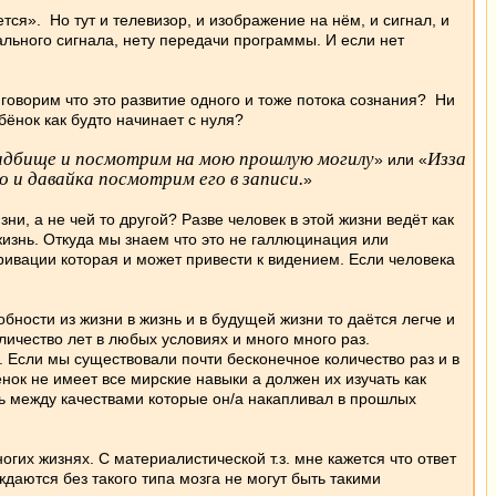
ся». Но тут и телевизор, и изображение на нём, и сигнал, и
риального сигнала, нету передачи программы. И если нет
ворим что это развитие одного и тоже потока сознания? Ни
ёнок как будто начинает с нуля?
адбище и посмотрим на мою прошлую могилу
Изза
» или «
 и давайка посмотрим его в записи.
»
и, а не чей то другой? Разве человек в этой жизни ведёт как
изнь. Откуда мы знаем что это не галлюцинация или
ривации которая и может привести к видением. Если человека
ности из жизни в жизнь и в будущей жизни то даётся легче и
ичество лет в любых условиях и много много раз.
 Если мы существовали почти бесконечное количество раз и в
нок не имеет все мирские навыки а должен их изучать как
ь между качествами которые он/а накапливал в прошлых
огих жизнях. С материалистической т.з. мне кажется что ответ
даются без такого типа мозга не могут быть такими