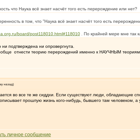
ность что Наука всё знает насчёт того есть перерождение или нет?
ренность в том, что "Наука всё знает насчёт того есть перерожден
ma.org.ru/board/post118010.html#118010
. По крайней мере мне так 
о ни подтверждена ни опровергнута.
вообще отнести теорию перерождений именно к НАУЧНЫМ теориям -
му назад)
ется во все те же сиддхи. Если существуют люди, обладающие сп
описывает прошлую жизнь кого-нибудь, бывшего там человеком, а