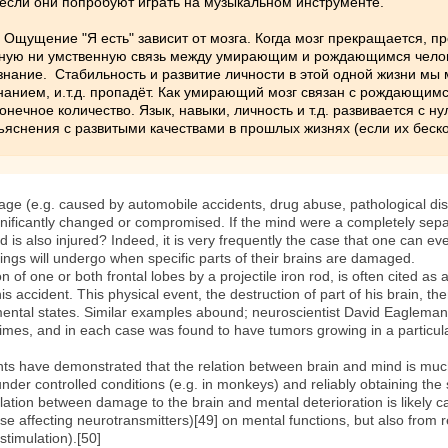
 если они попробуют играть на музыкальном инструменте.
 Ощущение "Я есть" зависит от мозга. Когда мозг прекращается, пр
ую ни умственную связь между умирающим и рождающимся человеко
сознание. Стабильность и развитие личности в этой одной жизни мы
знанием, и.т.д. пропадёт. Как умирающий мозг связан с рождающимс
нечное количество. Язык, навыки, личность и т.д. развивается с н
ъяснения с развитыми качествами в прошлых жизнях (если их беск
age (e.g. caused by automobile accidents, drug abuse, pathological dise
gnificantly changed or compromised. If the mind were a completely sepa
nd is also injured? Indeed, it is very frequently the case that one can e
ngs will undergo when specific parts of their brains are damaged.
of one or both frontal lobes by a projectile iron rod, is often cited as 
s accident. This physical event, the destruction of part of his brain, 
mental states. Similar examples abound; neuroscientist David Eagleman 
times, and in each case was found to have tumors growing in a particular
s have demonstrated that the relation between brain and mind is much
under controlled conditions (e.g. in monkeys) and reliably obtaining the
lation between damage to the brain and mental deterioration is likely ca
e affecting neurotransmitters)[49] on mental functions, but also from re
stimulation).[50]