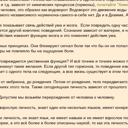
 т.д. зависят от химических процессов (гормоны),
почитайте "Хим
и человек, это образно как водоворот. Водоворот это движение вод
кого независимого ноуменона-самого-в-себе нет. Да и в Дхамме, А
 показывает связь действий ума и мозга. Если повредить одну час
ется другой комплекс поведений. Сознание зависит от материи, и н
ействия изменят функцию мозга и это поменяет действие ума.
х принципах. Они блокируют сигнал боли так что бы он не попал 
оры не повлияло бы на ощущение боли.
 повреждается умственная функция? И всё точнее и точнее можно 
зникнут такие желания. Если другой тип гормонов, то поведение из
ыгает с одного тела на следующие, а всю жизнь существует в этом те
от эмбриона, до рождения. Потом от рождения, тело передвигаетс
иях этого тела. Также сегоднящная личность зависит от прошлого 
 Допустим мы возьмём перерождение от человека к человеку.
зрослую личность, знает один или несколько языков, имеет конкр
ичность, не знает язык, не имеет навыки и не имеет взрослое пов
атерии, а это всё более и более описанны наукой, то как эта лично