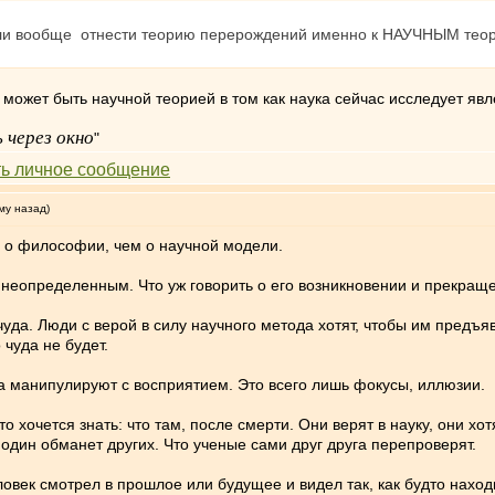
ли вообще отнести теорию перерождений именно к НАУЧНЫМ теория
может быть научной теорией в том как наука сейчас исследует явл
 через окно
"
му назад)
е о философии, чем о научной модели.
 неопределенным. Что уж говорить о его возникновении и прекращ
уда. Люди с верой в силу научного метода хотят, чтобы им предъяв
 чуда не будет.
са манипулируют с восприятием. Это всего лишь фокусы, иллюзии.
хочется знать: что там, после смерти. Они верят в науку, они хотя
 один обманет других. Что ученые сами друг друга перепроверят.
ловек смотрел в прошлое или будущее и видел так, как будто наход