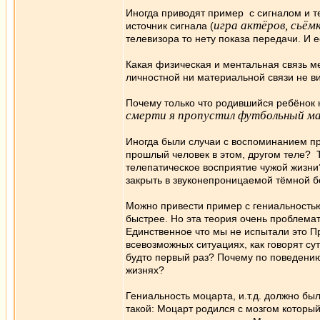
Иногда приводят пример с сигналом и те
игра актёров, сьём
источник сигнала (
телевизора то нету показа передачи. И 
Какая физическая и ментальная связь м
личностной ни материальной связи не ви
Почему только что родившийся ребёнок н
смерти я пропустил футбольный мач
Иногда были случаи с воспоминанием про
прошлый человек в этом, другом теле? 
телепатическое восприятие чужой жизни
закрыть в звуконепроницаемой тёмной бо
Можно привести пример с гениальностью,
быстрее. Но эта теория очень проблемат
Единственное что мы не испытали это П
всевозможных ситуациях, как говорят су
будто первый раз? Почему по поведению
жизнях?
Гениальность моцарта, и.т.д. должно был
такой: Моцарт родился с мозгом который