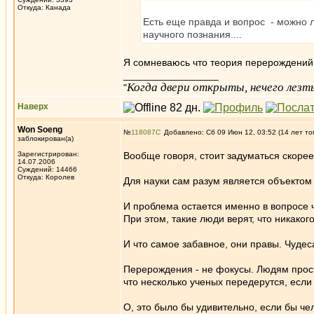
Откуда: Канада
Есть еще правда и вопрос - можно 
научного познания....
Я сомневаюсь что теория перерождений 
_________________
Когда двери открыты, нечего лезть
"
Наверх
Won Soeng
№
118087
Добавлено: Сб 09 Июн 12, 03:52 (14 лет то
заблокирован(а)
Зарегистрирован:
Вообще говоря, стоит задуматься скоре
14.07.2006
Суждений: 14466
Откуда: Королев
Для науки сам разум является объектом
И проблема остается именно в вопросе ч
При этом, такие люди верят, что никакого
И что самое забавное, они правы. Чуде
Перерождения - не фокусы. Людям просто 
что несколько ученых передерутся, если
О, это было бы удивительно, если бы че