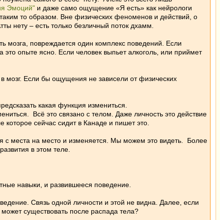
ия Эмоций"
и даже само ощущение «Я есть» как нейрологи
ы таким то образом. Вне физических феноменов и действий, о
тты нету – есть только безличный поток дхамм.
ть мозга, повреждается один комплекс поведений. Если
а это опыте ясно. Если человек выпьет алкоголь, или приймет
в мозг. Если бы ощущения не зависели от физических
предсказать какая функция измениться.
мениться. Всё это связано с телом. Даже личность это действие
ле которое сейчас сидит в Канаде и пишет это.
я с места на место и изменяется. Мы можем это видеть. Более
развития в этом теле.
етные навыки, и развившееся поведение.
едение. Связь одной личности и этой не видна. Далее, если
сть может существовать после распада тела?