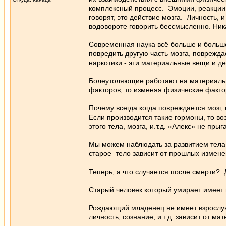
комплексный процесс. Эмоции, реакции и
говорят, это действие мозга. Личность, 
водовороте говорить бессмысленно. Ника
Современная наука всё больше и больше
повредить другую часть мозга, поврежда
наркотики - эти материальные вещи и д
Болеутоляющие работают на материальны
факторов, то изменяя физические факт
Почему всегда когда повреждается мозг,
Если производится такие гормоны, то во
этого тела, мозга, и.т.д. «Алекс» не пр
Мы можем наблюдать за развитием тела 
старое тело зависит от прошлых изменен
Теперь, а что случается после смерти?
Старый человек который умирает имеет в
Рождающий младенец не имеет взрослую л
личность, сознание, и т.д. зависит от м