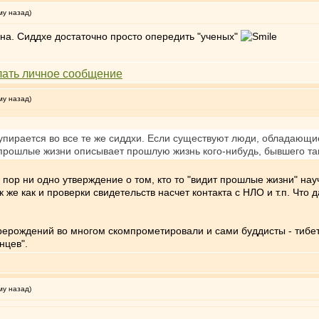
му назад)
на. Сиддхе достаточно просто опередить "ученых"
му назад)
пирается во все те же сиддхи. Если существуют люди, обладающи
прошлые жизни описывает прошлую жизнь кого-нибудь, бывшего та
х пор ни одно утверждение о том, кто то "видит прошлые жизни" нау
 же как и проверки свидетельств насчет контакта с НЛО и т.п. Что 
рерождений во многом скомпрометировали и сами буддисты - тибетск
нцев".
му назад)