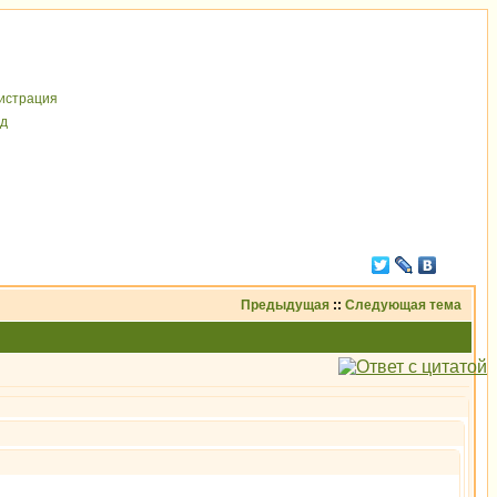
иcтрaция
д
Предыдущая
::
Следующая тема