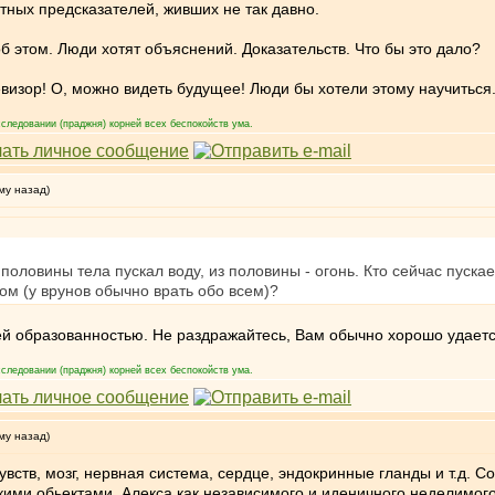
стных предсказателей, живших не так давно.
об этом. Люди хотят объяснений. Доказательств. Что бы это дало?
евизор! О, можно видеть будущее! Люди бы хотели этому научиться
следовании (праджня) корней всех беспокойств ума.
му назад)
половины тела пускал воду, из половины - огонь. Кто сейчас пускает
угом (у врунов обычно врать обо всем)?
й образованностью. Не раздражайтесь, Вам обычно хорошо удается
следовании (праджня) корней всех беспокойств ума.
му назад)
увств, мозг, нервная система, сердце, эндокринные гланды и т.д. 
ими обьектами. Алекса как независимого и иденичного неделимого