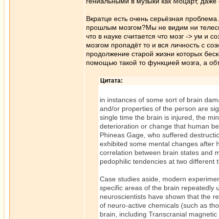
гениальными в музыки как Моцарт, даже
Вкратце есть очень серьёзная проблема.
прошлым мозгом?Мы не видим ни телесн
что в науке считается что мозг -> ум и 
мозгом пропадёт то и вся личность с со
продолжение старой жизни которых беско
помощью такой то функцией мозга, а об
Цитата:
in instances of some sort of brain dam
and/or properties of the person are si
single time the brain is injured, the mi
deterioration or change that human bei
Phineas Gage, who suffered destruction 
exhibited some mental changes after hi
correlation between brain states and 
pedophilic tendencies at two different 
Case studies aside, modern experiment
specific areas of the brain repeatedly 
neuroscientists have shown that the re
of neuro-active chemicals (such as thos
brain, including Transcranial magnetic 