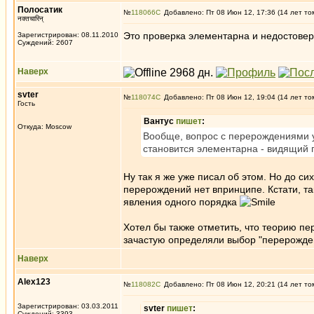
Полосатик
№
118066
Добавлено: Пт 08 Июн 12, 17:36 (14 лет то
नक्तचारिन्
Это проверка элементарна и недостовер
Зарегистрирован: 08.11.2010
Суждений: 2607
Наверх
svter
№
118074
Добавлено: Пт 08 Июн 12, 19:04 (14 лет то
Гость
Вантус
пишет
:
Откуда: Moscow
Вообще, вопрос с перерождениями у
становится элементарна - видящий 
Ну так я же уже писал об этом. Но до си
перерождений нет впринципе. Кстати, так
явления одного порядка
Хотел бы также отметить, что теорию пе
зачастую определяли выбор "перерожде
Наверх
Alex123
№
118082
Добавлено: Пт 08 Июн 12, 20:21 (14 лет то
Зарегистрирован: 03.03.2011
svter
пишет
:
Суждений: 3393