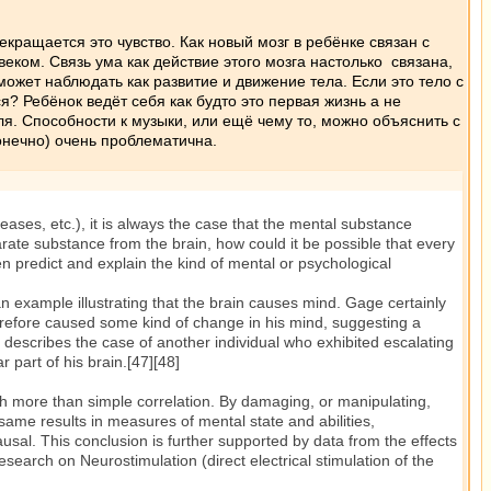
екращается это чувство. Как новый мозг в ребёнке связан с
м. Связь ума как действие этого мозга настолько связана,
 может наблюдать как развитие и движение тела. Если это тело с
я? Ребёнок ведёт себя как будто это первая жизнь а не
уля. Способности к музыки, или ещё чему то, можно объяснить с
онечно) очень проблематична.
ases, etc.), it is always the case that the mental substance
rate substance from the brain, how could it be possible that every
ven predict and explain the kind of mental or psychological
an example illustrating that the brain causes mind. Gage certainly
therefore caused some kind of change in his mind, suggesting a
describes the case of another individual who exhibited escalating
 part of his brain.[47][48]
 more than simple correlation. By damaging, or manipulating,
 same results in measures of mental state and abilities,
usal. This conclusion is further supported by data from the effects
search on Neurostimulation (direct electrical stimulation of the