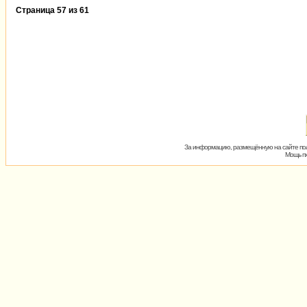
Страница
57
из
61
За информацию, размещённую на сайте пол
Мощь пх