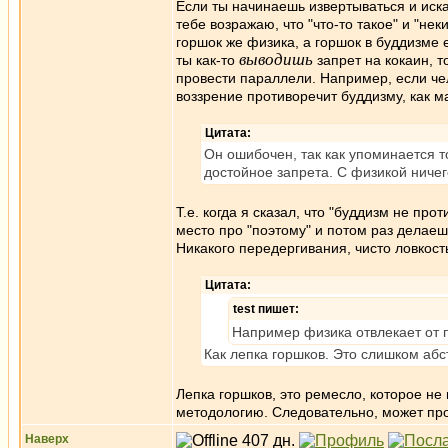
Если ты начинаешь извертываться и искат
тебе возражаю, что "что-то такое" и "не
горшок же физика, а горшок в буддизме е
выводишь
ты как-то
запрет на кокаин, т
провести параллели. Например, если че
воззрение противоречит буддизму, как 
Цитата:
Он ошибочен, так как упоминается т
достойное запрета. С физикой ничего
Т.е. когда я сказал, что "буддизм не пр
место про "поэтому" и потом раз делаеш
Никакого передергивания, чисто ловкость
Цитата:
test пишет:
Например физика отвлекает от 
Как лепка горшков. Это слишком абс
Лепка горшков, это ремесло, которое не
методологию. Следовательно, может про
Наверх