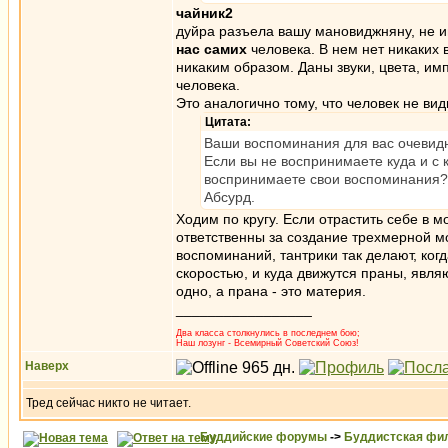
чайник2
дуйра разъела вашу мановиджняну, не и
нас самих
человека. В нем нет никаких 
никаким образом. Даны звуки, цвета, им
человека.
Это аналогично тому, что человек не види
Цитата:
Ваши воспоминания для вас очевидны
Если вы не воспринимаете куда и с к
воспринимаете свои воспоминания? 
Абсурд.
Ходим по кругу. Если отрастить себе в м
ответственны за создание трехмерной м
воспоминаний, тантрики так делают, ког
скоростью, и куда движутся праны, явля
одно, а прана - это материя.
_________________
Два класса столкнулись в последнем бою;
Наш лозунг - Всемирный Советский Союз!
Наверх
Тред сейчас никто не читает.
Буддийские форумы
->
Буддистская фи