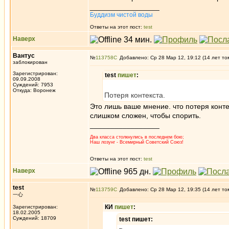
_________________
Буддизм чистой воды
Ответы на этот пост:
test
Наверх
Вантус
№
113758
Добавлено: Ср 28 Мар 12, 19:12 (14 лет то
заблокирован
Зарегистрирован:
test
пишет
:
09.09.2008
Суждений: 7953
Откуда: Воронеж
Потеря контекста.
Это лишь ваше мнение. что потеря контек
слишком сложен, чтобы спорить.
_________________
Два класса столкнулись в последнем бою;
Наш лозунг - Всемирный Советский Союз!
Ответы на этот пост:
test
Наверх
test
№
113759
Добавлено: Ср 28 Мар 12, 19:35 (14 лет то
一心
КИ
пишет
:
Зарегистрирован:
18.02.2005
Суждений: 18709
test пишет: