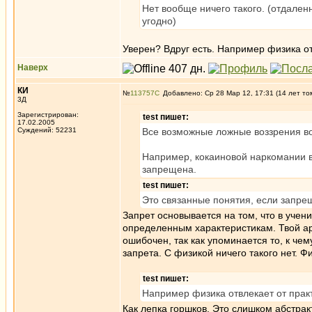
Нет вообще ничего такого. (отдален
угодно)
Уверен? Вдруг есть. Например физика от
Наверх
КИ
№
113757
Добавлено: Ср 28 Мар 12, 17:31 (14 лет то
3Д
Зарегистрирован:
test пишет:
17.02.2005
Суждений: 52231
Все возможные ложные воззрения во
Например, кокаиновой наркомании во
запрещена.
test пишет:
Это связанные понятия, если запрещ
Запрет основывается на том, что в учен
определенным характеристикам. Твой арг
ошибочен, так как упоминается то, к че
запрета. С физикой ничего такого нет. Ф
test пишет:
Например физика отвлекает от прак
Как лепка горшков. Это слишком абстрак