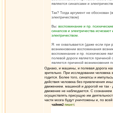
являются синапсами и электричеств
Так? Тогда аргумент не обоснован 
электричеством)
Вы:
воспоминание и пр. психические
синапсов и электричества исчезают 
электричеством.
Я: не охватывается (даже если при 
возникновении воспоминания возник
воспоминание и пр. психические яв
полевой дороги является причиной 
является причиной возникновения п
Однако, и машины, и полевая дорога на
зрительно. При исследовании человека з
годится. Более того, синапсы и импульс
действия человека без привлечения ины
движением. машиной и дорогой не так - 
движение не наблюдается. С сознанием н
осуществлять присущую им деятельность
части мозга будут уничтожены и, по всей
чайник2
пишет
: