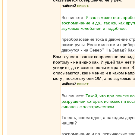
оказывается совершенно не у дел.
чайник2
пишет
:
Вы пишете:
У вас в мозге есть приб
воспоминание и др., так же, как др
звуковые колебания и подобное.
преобразование тока в движение стр
рамки рупы. Если с мозгом и прибор
движутся - на Север? На Запад? Как
Вам глупость ваших вопросов не очевидн
поэтому - не видно как. И ушей там нет 
увидите, да и самого вольтметра тоже. В
описываются, как именно и в каком нап
могут, поскольку они ЭМ, а не звуковые 
чайник2
пишет
:
Вы пишете:
Такой, что при поиске в
разрушении которых исчезают и вос
синапсы с электричеством.
То есть, ищем одно, а находим друго
нашли?
воспоминание и пр. психические яв