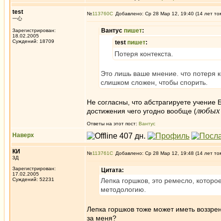
test
№
113760
Добавлено: Ср 28 Мар 12, 19:40 (14 лет то
一心
Вантус
пишет
:
Зарегистрирован:
18.02.2005
Суждений: 18709
test
пишет
:
Потеря контекста.
Это лишь ваше мнение. что потеря ко
слишком сложен, чтобы спорить.
Не согласны, что абстрагируете учение 
любых
достижения чего угодно вообще (
Ответы на этот пост:
Вантус
Наверх
КИ
№
113761
Добавлено: Ср 28 Мар 12, 19:48 (14 лет то
3Д
Зарегистрирован:
Цитата:
17.02.2005
Суждений: 52231
Лепка горшков, это ремесло, которо
методологию.
Лепка горшков тоже может иметь воззрен
за меня?