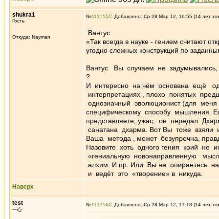
shukra1
№
113755
Добавлено: Ср 28 Мар 12, 16:55 (14 лет то
Гость
Вантус
Откуда: Nayman
«Так всегда в науке - гением считают о
угодно сложных конструкций по заданн
Вантус Вы случаем не задумывались, 
?
И интересно на чём основана ещё од
интерпретациях , плохо понятых предш
однозначный эволюционист (для меня э
специфическому способу мышления. Ес
представляете, ужас, он передал Дхар
санатана дхарма. Вот Вы тоже взяли и
Ваша метода , может безупречна, прав
Назовите хоть одного гения коий не и
«гениальную новонаправленную мысль» 
алхим. И пр. Или Вы не опираетесь н
и ведёт это «творение» в никуда.
Наверх
test
№
113756
Добавлено: Ср 28 Мар 12, 17:18 (14 лет то
一心