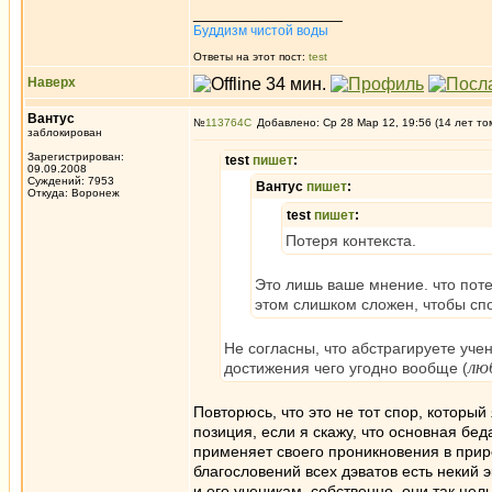
_________________
Буддизм чистой воды
Ответы на этот пост:
test
Наверх
Вантус
№
113764
Добавлено: Ср 28 Мар 12, 19:56 (14 лет то
заблокирован
Зарегистрирован:
test
пишет
:
09.09.2008
Суждений: 7953
Вантус
пишет
:
Откуда: Воронеж
test
пишет
:
Потеря контекста.
Это лишь ваше мнение. что потер
этом слишком сложен, чтобы спо
Не согласны, что абстрагируете уче
лю
достижения чего угодно вообще (
Повторюсь, что это не тот спор, который
позиция, если я скажу, что основная бед
применяет своего проникновения в приро
благословений всех дэватов есть некий 
и его ученикам, собственно, они так цел