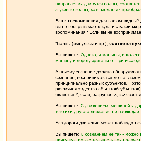
направлении движутся волны, соответств
звуковые волны, хотя можно их преобраз
Ваши воспоминания для вас очевидны? Да
вы не воспринимаете куда и с какой ско
воспоминания? Если вы не воспринимает
"Волны (импульсы и пр.),
соответству
Вы пишете:
Однако, и машины, и полева
машину и дорогу зрительно. При исследо
А почему сознание должно обнаруживать
сознание, воспринимаются же не глазом
принципиально разных субъектов. Поэто
различие\тождество объектов\субъектов)
является Y, если, разрушая X, исчезает и 
Вы пишете:
С движением. машиной и доро
того или другого движение не наблюдает
Без дороги движение может наблюдаться
Вы пишете:
С сознанием не так - можно
присущую им деятельность при подаче н