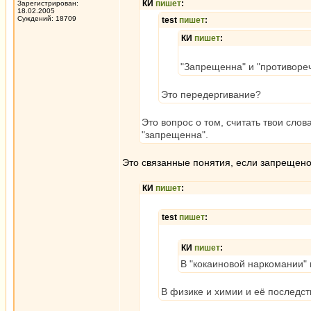
КИ
пишет
:
Зарегистрирован:
18.02.2005
Суждений: 18709
test
пишет
:
КИ
пишет
:
"Запрещенна" и "противореч
Это передергивание?
Это вопрос о том, считать твои слов
"запрещенна".
Это связанные понятия, если запрещено,
КИ
пишет
:
test
пишет
:
КИ
пишет
:
В "кокаиновой наркомании" 
В физике и химии и её последст