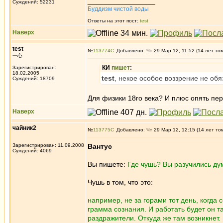
_________________
Суждений: 52231
Буддизм чистой воды
Ответы на этот пост:
test
Наверх
test
№
113774
Добавлено: Чт 29 Мар 12, 11:52 (14 лет то
一心
КИ
пишет
:
Зарегистрирован:
18.02.2005
test
, некое особое воззрение не обя
Суждений: 18709
Для физики 18го века? И плюс опять пер
Наверх
чайник2
№
113775
Добавлено: Чт 29 Мар 12, 12:15 (14 лет то
Зарегистрирован: 11.09.2008
Вантус
Суждений: 4069
Вы пишете:
Где чушь? Вы разучились д
Чушь в том, что это:
например, не за горами тот день, когда
грамма сознания. И работать будет он та
раздражители. Откуда же там возникнет.