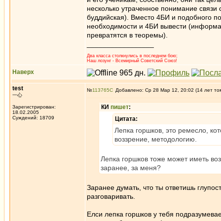
несколько утраченное понимание связи с
буддийская). Вместо 4БИ и подобного по
необходимости и 4БИ вывести (информац
превратятся в теоремы).
_________________
Два класса столкнулись в последнем бою;
Наш лозунг - Всемирный Советский Союз!
Наверх
test
№
113765
Добавлено: Ср 28 Мар 12, 20:02 (14 лет то
一心
КИ
пишет
:
Зарегистрирован:
18.02.2005
Суждений: 18709
Цитата:
Лепка горшков, это ремесло, ко
воззрение, методологию.
Лепка горшков тоже может иметь воз
заранее, за меня?
Заранее думать, что ты ответишь глупос
разговаривать.
Елси лепка горшков у тебя подразумевае