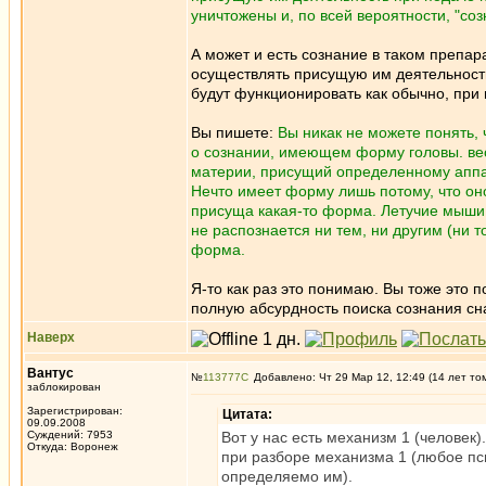
уничтожены и, по всей вероятности, "соз
А может и есть сознание в таком препар
осуществлять присущую им деятельность 
будут функционировать как обычно, при
Вы пишете:
Вы никак не можете понять, 
о сознании, имеющем форму головы. вес
материи, присущий определенному аппар
Нечто имеет форму лишь потому, что он
присуща какая-то форма. Летучие мыши,
не распознается ни тем, ни другим (ни то
форма.
Я-то как раз это понимаю. Вы тоже это 
полную абсурдность поиска сознания сна
Наверх
Вантус
№
113777
Добавлено: Чт 29 Мар 12, 12:49 (14 лет то
заблокирован
Зарегистрирован:
Цитата:
09.09.2008
Суждений: 7953
Вот у нас есть механизм 1 (человек)
Откуда: Воронеж
при разборе механизма 1 (любое пси
определяемо им).