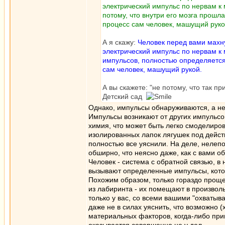
электрический импульс по нервам к 
потому, что внутри его мозга прошла
процесс сам человек, машущий руко
А я скажу:
Человек перед вами махну
электрический импульс по нервам к
импульсов, полностью определяется е
сам человек, машущий рукой.
А вы скажете: "не потому, что так пр
Детский сад
Однако, импульсы обнаруживаются, а не
Импульсы возникают от других импульсов
химия, что может быть легко смоделиро
изолированных лапок лягушек под действ
полностью все уяснили. На деле, нелепо
обширно, что неясно даже, как с вами о
Человек - система с обратной связью, 
вызывают определенные импульсы, котор
Похожим образом, только гораздо проще
из лабиринта - их помещают в произволь
только у вас, со всеми вашими "охваты
даже не в силах уяснить, что возможно (
материальных факторов, когда-либо при