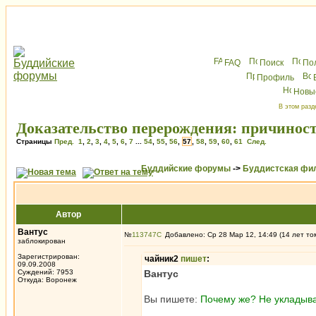
FAQ
Поиск
По
Профиль
Новы
В этом разд
Доказательство перерождения: причиност
Страницы
Пред.
1
,
2
,
3
,
4
,
5
,
6
,
7
...
54
,
55
,
56
,
57
,
58
,
59
,
60
,
61
След.
Буддийские форумы
->
Буддистская фи
Автор
Вантус
№
113747
Добавлено: Ср 28 Мар 12, 14:49 (14 лет то
заблокирован
Зарегистрирован:
чайник2
пишет
:
09.09.2008
Суждений: 7953
Вантус
Откуда: Воронеж
Вы пишете:
Почему же? Не укладыва