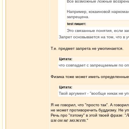
Все возможные ложные воззрени
Например, кокаиновой наркомани
запрещена.
test пишет:
Это связанные понятия, если за
Запрет основывается на том, что в 
Т.е. предмет запрета не умопинается.
Цитата:
что совпадает с запрещаемым по о
Физика тоже может иметь определенные 
Цитата:
Твой аргумент - "вообще никак не уп
Я не говорил, что "просто так". А говори
не может противоречить буддизму. Не уп
А
Речь про "пэтому" в этой твоей фразе: "
им он не может
."