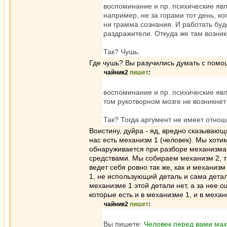
воспоминание и пр. психические яв
например, не за горами тот день, к
ни грамма сознания. И работать буде
раздражители. Откуда же там возник
Так? Чушь.
Где чушь? Вы разучились думать с пом
чайник2
пишет
:
воспоминание и пр. психические явл
том рукотворном мозге не возникне
Так? Тогда аргумент не имеет отноше
Воистину, дуйра - яд, вредно сказывающ
нас есть механизм 1 (человек). Мы хотим
обнаруживается при разборе механизма 
средствами. Мы собираем механизм 2, т
ведет себя ровно так же, как и механизм
1, не использующий деталь и сама детал
механизме 1 этой детали нет, а за нее
которые есть и в механизме 1, и в механ
чайник2
пишет
:
Вы пишете:
Человек перед вами махн