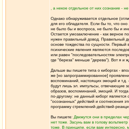
, а некое отдельное от них сознание - н
Однако обнаруживается отдельное (отлич
для его обладателя. Если бы то, что оно
не было бы и воспроса, не было бы и ин
Остается умозаключение - как верное п
нужен правильный довод. Правильный дов
основе тождества по сущности. Первый в
психические явления являются последов
или равен "последовательностям электрич
где "береза" меньше "дерева"). Вот я и ж
Дальше вы пишете типа о киборгах - впо
же [но запрограммированное] проявление
воспоминаний, настоящих эмоций и т.д. -
будут лишь эл. импульсы, отвечающие за
образов, воспоминаний, эмоций. И тогд
по-другому: не данный киборг является
"осознанных" действий и соотнесения эт
программу стремлений-действий-реакций
Вы пишете:
Движутся они в пределах чере
нет тоже. Засунь вам в голову вольтметр
тоже. В принципе, если вам интересно, м