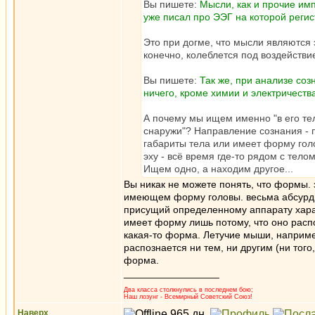
Вы пишете:
Мысли, как и прочие имп
уже писал про ЭЭГ на которой реги
Это при догме, что мысли являются 
конечно, колеблется под воздействи
Вы пишете:
Так же, при анализе соз
ничего, кроме химии и электричеств
А почему мы ищем именно "в его тел
снаружи"? Направление сознания - 
габариты тела или имеет форму гол
эху - всё время где-то рядом с тел
Ищем одно, а находим другое...
Вы никак не можете понять, что формы. з
имеющем форму головы. весьма абсурдно
присущий определенному аппарату харак
имеет форму лишь потому, что оно расп
какая-то форма. Летучие мыши, например
распознается ни тем, ни другим (ни того,
форма.
_________________
Два класса столкнулись в последнем бою;
Наш лозунг - Всемирный Советский Союз!
Наверх