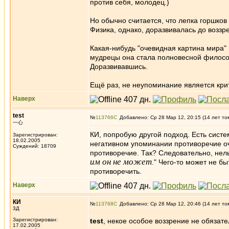
против себя, молодец.)
Но обычно считается, что лепка горшков
Физика, однако, доразвивалась до воззр
Какая-нибудь "очевидная картина мира" 
мудрецы она стала полновесной философ
Доразвивавшись.
Ещё раз, не неупоминание является крит
Наверх
test
№
113766
Добавлено: Ср 28 Мар 12, 20:15 (14 лет то
一心
КИ, попробую другой подход. Есть систе
Зарегистрирован:
18.02.2005
негативном упоминании противоречие о
Суждений: 18709
противоречие. Так? Следовательно, нельз
им он не может
." Чего-то может не б
противоречить.
Наверх
КИ
№
113768
Добавлено: Ср 28 Мар 12, 20:46 (14 лет то
3Д
Зарегистрирован:
test
, некое особое воззрение не обязате
17.02.2005