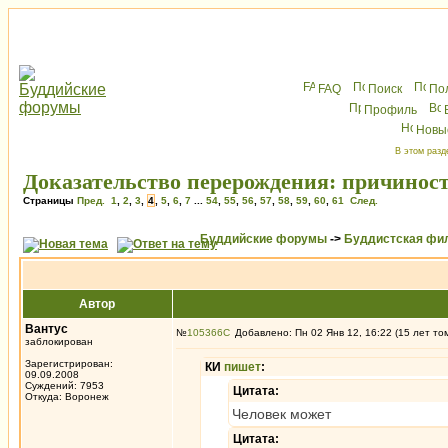
FAQ
Поиск
По
Профиль
Новы
В этом разд
Доказательство перерождения: причиност
Страницы
Пред.
1
,
2
,
3
,
4
,
5
,
6
,
7
...
54
,
55
,
56
,
57
,
58
,
59
,
60
,
61
След.
Буддийские форумы
->
Буддистская фи
Автор
Вантус
№
105366
Добавлено: Пн 02 Янв 12, 16:22 (15 лет то
заблокирован
Зарегистрирован:
КИ
пишет
:
09.09.2008
Суждений: 7953
Цитата:
Откуда: Воронеж
Человек может
Цитата: