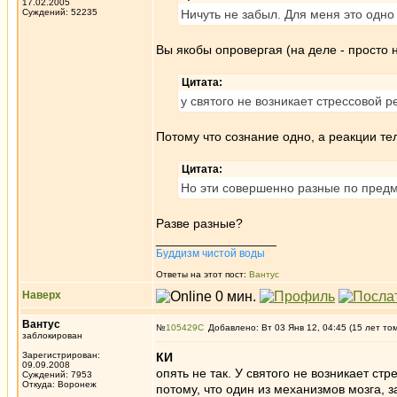
17.02.2005
Суждений: 52235
Ничуть не забыл. Для меня это одно 
Вы якобы опровергая (на деле - просто н
Цитата:
у святого не возникает стрессовой р
Потому что сознание одно, а реакции тел
Цитата:
Но эти совершенно разные по предм
Разве разные?
_________________
Буддизм чистой воды
Ответы на этот пост:
Вантус
Наверх
Вантус
№
105429
Добавлено: Вт 03 Янв 12, 04:45 (15 лет то
заблокирован
Зарегистрирован:
КИ
09.09.2008
опять не так. У святого не возникает стр
Суждений: 7953
Откуда: Воронеж
потому, что один из механизмов мозга, з