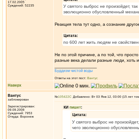
17.02.2005
Суждений: 52235
У святого выброс не произойдет, так 
эволюционно обусловленный механи
Реакция тела тут одно, а сознание друго
Цитата:
по 600 лет жить людям не свойствен
Не по этой причине, а по той, что прост
разные века делали разные люди, хоть 
_________________
Буддизм чистой воды
Ответы на этот пост:
Вантус
Наверх
Вантус
№
105422
Добавлено: Вт 03 Янв 12, 03:00 (15 лет то
заблокирован
Зарегистрирован:
КИ
пишет
:
09.09.2008
Суждений: 7953
Цитата:
Откуда: Воронеж
У святого выброс не произойдет, 
чего эволюционно обусловленны