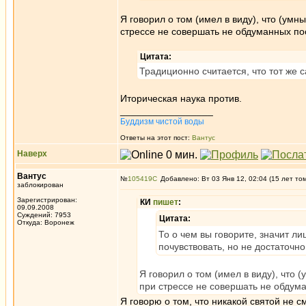
Я говорил о том (имел в виду), что (умн
стрессе не совершать не обдуманных пос
Цитата:
Традиционно считается, что тот же 
Иторическая наука против.
_________________
Буддизм чистой воды
Ответы на этот пост:
Вантус
Наверх
Вантус
№
105419
Добавлено: Вт 03 Янв 12, 02:04 (15 лет то
заблокирован
Зарегистрирован:
КИ
пишет
:
09.09.2008
Суждений: 7953
Цитата:
Откуда: Воронеж
То о чем вы говорите, значит л
почувствовать, но не достаточно
Я говорил о том (имел в виду), что 
при стрессе не совершать не обдума
Я говорю о том, что никакой святой не 