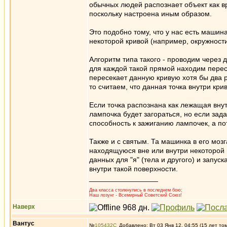
обычных людей распознает объект как вред
поскольку настроена иным образом.
Это подобно тому, что у нас есть машин
некоторой кривой (например, окружности
Алгоритм типа такого - проводим через 
для каждой такой прямой находим перес
пересекает данную кривую хотя бы два 
то считаем, что данная точка внутри крив
Если точка распознана как лежащая внут
лампочка будет загораться, но если зада
способность к зажиганию лампочек, а по
Также и с святым. Та машинка в его моз
находящуюся вне или внутри некоторой 
данных для "я" (тела и другого) и запус
внутри такой поверхности.
_________________
Два класса столкнулись в последнем бою;
Наш лозунг - Всемирный Советский Союз!
Наверх
Вантус
№
105432
Добавлено: Вт 03 Янв 12, 04:55 (15 лет то