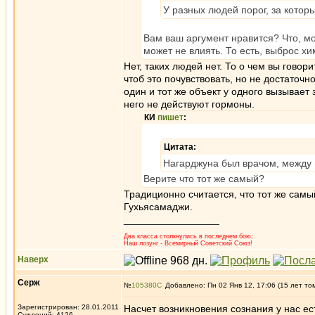
У разных людей порог, за кото
Вам ваш аргумент нравится? Что, мо
может не влиять. То есть, выброс хи
Нет, таких людей нет. То о чем вы говор
чтоб это почувствовать, но не достаточн
один и тот же объект у одного вызывает з
него не действуют гормоны.
КИ
пишет
:
Цитата:
Нагарджуна был врачом, между 
Верите что тот же самый?
Традиционно считается, что тот же самы
Гухьясамаджи.
_________________
Два класса столкнулись в последнем бою;
Наш лозунг - Всемирный Советский Союз!
Наверх
Серж
№
105380
Добавлено: Пн 02 Янв 12, 17:06 (15 лет то
Зарегистрирован: 28.01.2011
Насчет возникновения сознания у нас ес
Суждений: 4126