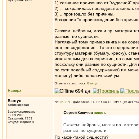
1) сознание произошло от "чудесной" при
2) ... сохранилась последовательность 
3) ...произошло без причины.
Воззрения "о происхождении без причины
Скажем: нейроны, мозг и пр. материя те
разные по сущности.
Наглядный тому пример книга и ее содер
есть ее содержание. То что содержание 
структуру материи (бумагу, краску), ст
искаженным для восприятие, но сама ма
поскольку они разные по сущности. Для 
по сути подобный содержанию) им може
машину) либо человеческий ум.
Ответы на этот пост:
Вантус
Наверх
Вантус
№
105387
Добавлено: Пн 02 Янв 12, 19:16 (15 лет то
заблокирован
Зарегистрирован:
Сергей Коничев
пишет
:
09.09.2008
Суждений: 7953
Откуда: Воронеж
Скажем: нейроны, мозг и пр. матери
разные по сущности.
По какой-такой сущности?