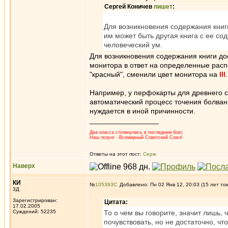
Сергей Коничев
пишет
:
Для возникновения содержания книг
им может быть другая книга с ее с
человеческий ум.
Для возникновения содержания книги дос
монитора в ответ на определенные расп
"красный", сменили цвет монитора на
lll
.
Например, у перфокарты для древнего ст
автоматический процесс точения болван
нуждается в иной причинности.
_________________
Два класса столкнулись в последнем бою;
Наш лозунг - Всемирный Советский Союз!
Ответы на этот пост:
Серж
Наверх
КИ
№
105393
Добавлено: Пн 02 Янв 12, 20:03 (15 лет то
3Д
Зарегистрирован:
Цитата:
17.02.2005
Суждений: 52235
То о чем вы говорите, значит лишь,
почувствовать, но не достаточно, чт