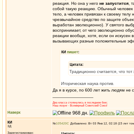
реакция. Но она у него
не запустится
, 
собой такую реакцию. Обычный человек мо
тело, а человек привязан к своему телу 
чрезвычайное средство по защите объек
выработан эволюционно). У святого выбро
воспринимает, от чего эволюционно обус
реакции вообще, хотя, если он искусен 
вызывающих разные положительные эф
КИ
пишет
:
Цитата:
Традиционно считается, что тот
Иторическая наука против.
Да я в курсе, по 600 лет жить людям не 
_________________
Два класса столкнулись в последнем бою;
Наш лозунг - Всемирный Советский Союз!
Наверх
КИ
№
105420
Добавлено: Вт 03 Янв 12, 02:18 (15 лет то
3Д
Зарегистрирован:
Цитата: