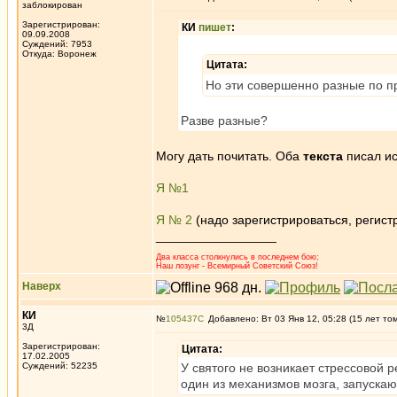
заблокирован
Зарегистрирован:
КИ
пишет
:
09.09.2008
Суждений: 7953
Откуда: Воронеж
Цитата:
Но эти совершенно разные по п
Разве разные?
Могу дать почитать. Оба
текста
писал ис
Я №1
Я № 2
(надо зарегистрироваться, регист
_________________
Два класса столкнулись в последнем бою;
Наш лозунг - Всемирный Советский Союз!
Наверх
КИ
№
105437
Добавлено: Вт 03 Янв 12, 05:28 (15 лет то
3Д
Зарегистрирован:
Цитата:
17.02.2005
Суждений: 52235
У святого не возникает стрессовой р
один из механизмов мозга, запускаю