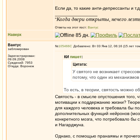
Если да, то какие анти-депрессанты и т.
_________________
Когда двери открыты, нечего лезть
"
Ответы на этот пост:
Вантус
Наверх
Вантус
№
105466
Добавлено: Вт 03 Янв 12, 06:16 (15 лет то
заблокирован
Зарегистрирован:
КИ
пишет
:
09.09.2008
Суждений: 7953
Цитата:
Откуда: Воронеж
У святого не возникает стрессов
потому, что один из механизмов 
То есть, в теории, святость можно
Святость - в смысле опустошения того, 
мотивации к поддержанию жизни? Теорет
для каждого человека и требовала бы по
дополнительных функций нейронов (мозг 
конкретного мозга, что потребовало бы 
и Нагарджуна.
Однако, с помощью пранаямы и прочего,