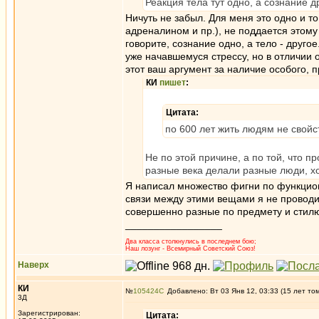
Реакция тела тут одно, а сознание д
Ничуть не забыл. Для меня это одно и т
адреналином и пр.), не поддается этому
говорите, сознание одно, а тело - другое
уже начавшемуся стрессу, но в отличии о
этот ваш аргумент за наличие особого, п
КИ
пишет
:
Цитата:
по 600 лет жить людям не свойс
Не по этой причине, а по той, что п
разные века делали разные люди, х
Я написал множество фигни по функцион
связи между этими вещами я не проводил
совершенно разные по предмету и стил
_________________
Два класса столкнулись в последнем бою;
Наш лозунг - Всемирный Советский Союз!
Наверх
КИ
№
105424
Добавлено: Вт 03 Янв 12, 03:33 (15 лет то
3Д
Зарегистрирован:
Цитата: