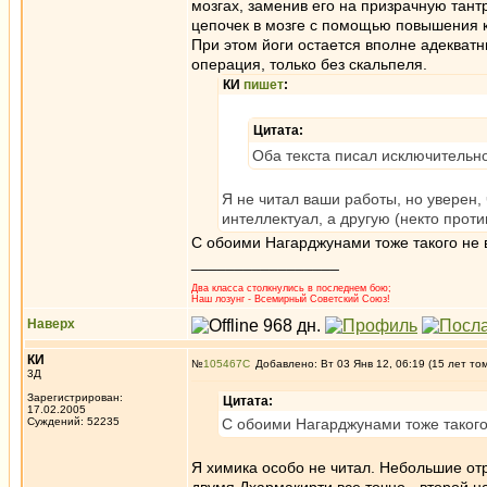
мозгах, заменив его на призрачную тант
цепочек в мозге с помощью повышения к
При этом йоги остается вполне адекватн
операция, только без скальпеля.
КИ
пишет
:
Цитата:
Оба текста писал исключительн
Я не читал ваши работы, но уверен,
интеллектуал, а другую (некто прот
С обоими Нагарджунами тоже такого не в
_________________
Два класса столкнулись в последнем бою;
Наш лозунг - Всемирный Советский Союз!
Наверх
КИ
№
105467
Добавлено: Вт 03 Янв 12, 06:19 (15 лет то
3Д
Зарегистрирован:
Цитата:
17.02.2005
Суждений: 52235
С обоими Нагарджунами тоже такого 
Я химика особо не читал. Небольшие отр