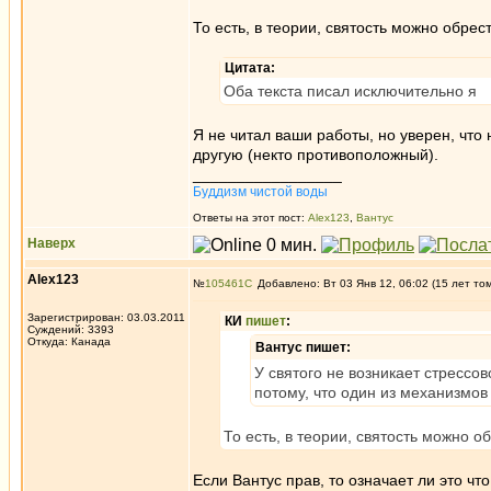
То есть, в теории, святость можно обр
Цитата:
Оба текста писал исключительно я
Я не читал ваши работы, но уверен, что
другую (некто противоположный).
_________________
Буддизм чистой воды
Ответы на этот пост:
Alex123
,
Вантус
Наверх
Alex123
№
105461
Добавлено: Вт 03 Янв 12, 06:02 (15 лет то
Зарегистрирован: 03.03.2011
КИ
пишет
:
Суждений: 3393
Откуда: Канада
Вантус пишет:
У святого не возникает стрессов
потому, что один из механизмов 
То есть, в теории, святость можно
Если Вантус прав, то означает ли это ч