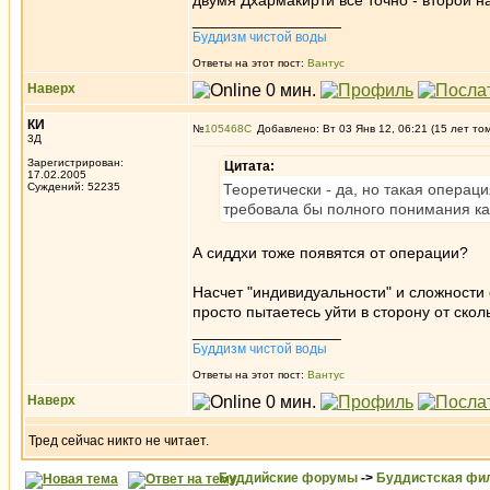
двумя Дхармакирти все точно - второй н
_________________
Буддизм чистой воды
Ответы на этот пост:
Вантус
Наверх
КИ
№
105468
Добавлено: Вт 03 Янв 12, 06:21 (15 лет то
3Д
Зарегистрирован:
Цитата:
17.02.2005
Суждений: 52235
Теоретически - да, но такая операц
требовала бы полного понимания ка
А сиддхи тоже появятся от операции?
Насчет "индивидуальности" и сложности 
просто пытаетесь уйти в сторону от скол
_________________
Буддизм чистой воды
Ответы на этот пост:
Вантус
Наверх
Тред сейчас никто не читает.
Буддийские форумы
->
Буддистская фи