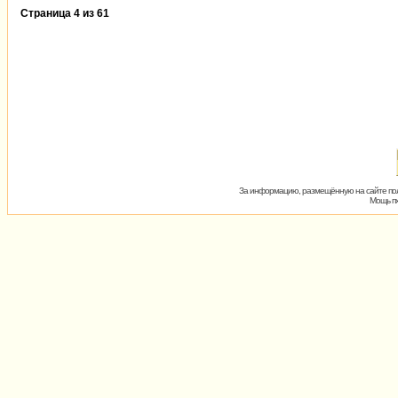
Страница
4
из
61
За информацию, размещённую на сайте пол
Мощь пх