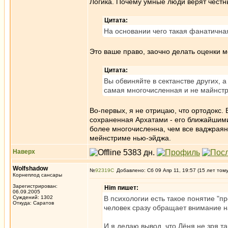
Логика. Почему умные люди верят честн
Цитата:
На основании чего такая фанатична
Это ваше право, заочно делать оценки м
Цитата:
Вы обвиняйте в сектанстве других, а
самая многочисленная и не майнстр
Во-первых, я не отрицаю, что ортодокс.
сохраненная Архатами - его ближайшими 
более многочисленна, чем все ваджраянс
мейнстриме нью-эйджа.
Наверх
Wolfshadow
№
92319
Добавлено: Сб 09 Апр 11, 19:57 (15 лет том
Корнеплод сансары
Зарегистрирован:
Him пишет:
06.09.2005
Суждений: 1302
В психологии есть такое понятие "пр
Откуда: Саратов
человек сразу обращает внимание на
И я делаю вывод, что Лёня не зря та