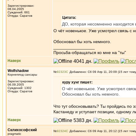
Зарегистрирован:
08.04.2005
Суждений: 661
Откуда: Саратов
Цитата:
ДО, которая несомненно находится 
О чёт новенькое. Уже усмотрел связь с 
Обосновал бы хоть немного.
_________________
Просьба-обращаться ко мне на "ты"
Наверх
Wolfshadow
№
92323
Добавлено: Сб 09 Апр 11, 20:09 (15 лет том
Корнеплод сансары
Зарегистрирован:
куру хунг пишет:
06.09.2005
Суждений: 1302
О чёт новенькое. Уже усмотрел связ
Откуда: Саратов
Обосновал бы хоть немного.
Что тут обосновывать? Ты пройдись по э
Кастанеду и уступает позиции, одному 
Наверх
Склихософский
№
92324
Добавлено: Сб 09 Апр 11, 20:12 (15 лет том
pragmatic