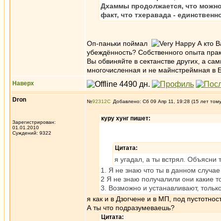
Дхаммы продолжается, что можно 
факт, что тхеравада - единствен
Оп-паньки поймал
А кто В
убеждённость? Собственного опыта прак
Вы обвиняйте в сектанстве других, а сам
многочисленная и не майнстреймная в Б
Наверх
Dron
№
92312
Добавлено: Сб 09 Апр 11, 19:28 (15 лет том
куру хунг пишет:
Зарегистрирован:
01.01.2010
Суждений: 9322
Цитата:
я угадал, а ты встрял. Объясни
1. Я не знаю что ты в данном случа
2 Я не знаю получалили они какие т
3. Возможно и устанавливают, только
я как и в Дзогчене и в МП, под пустотн
А ты что подразумеваешь?
Цитата: