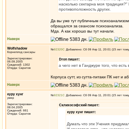
насколько сектарна моя традиция?" 
противоположность других.
Да вы уже тут публичным психоанализо
обращался за сеансом психоанализа.
Мда. А как хорошо вы тут начали.
Наверх
Wolfshadow
№
92320
Добавлено: Сб 09 Апр 11, 20:01 (15 лет том
Корнеплод сансары
Зарегистрирован:
Dron пишет:
06.09.2005
Суждений: 1302
а чего нет в Ганджуре того, что есть
Откуда: Саратов
Корпуса сутт, из сутта-питаки ПК нет и 
Наверх
куру хунг
№
92321
Добавлено: Сб 09 Апр 11, 20:01 (15 лет том
умер
Зарегистрирован:
Склихософский пишет:
08.04.2005
Суждений: 661
куру хунг пишет:
Откуда: Саратов
Думать что эти Учения придумал