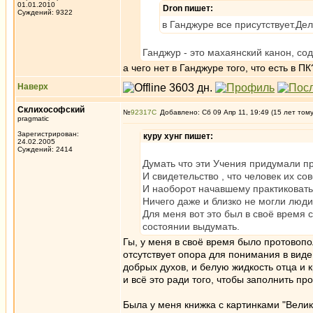
01.01.2010
Dron пишет:
Суждений: 9322
в Ганджуре все присутствует.Де
Ганджур - это махаянский канон, со
а чего нет в Ганджуре того, что есть в ПК
Наверх
Склихософский
№
92317
Добавлено: Сб 09 Апр 11, 19:49 (15 лет том
pragmatic
Зарегистрирован:
куру хунг пишет:
24.02.2005
Суждений: 2414
Думать что эти Учения придумали пр
И свидетельство , что человек их со
И наоборот начавшему практиковать 
Ничего даже и близко не могли люди
Для меня вот это был в своё время с
состоянии выдумать.
Гы, у меня в своё время было протовопо
отсутствует опора для понимания в виде
добрых духов, и белую жидкость отца и к
и всё это ради того, чтобы заполнить пр
Была у меня книжка с картинками "Вели