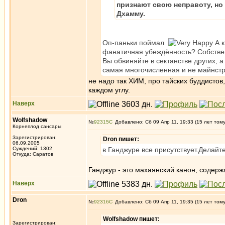
признают свою неправоту, но
Дхамму.
Оп-паньки поймал
А к
фанатичная убеждённость? Собствен
Вы обвиняйте в сектанстве других, а
самая многочисленная и не майнстр
не надо так ХИМ, про тайских буддистов
каждом углу.
Наверх
Wolfshadow
№
92315
Добавлено: Сб 09 Апр 11, 19:33 (15 лет том
Корнеплод сансары
Зарегистрирован:
Dron пишет:
06.09.2005
Суждений: 1302
в Ганджуре все присутствует.Делайт
Откуда: Саратов
Ганджур - это махаянский канон, содерж
Наверх
Dron
№
92316
Добавлено: Сб 09 Апр 11, 19:35 (15 лет том
Wolfshadow пишет:
Зарегистрирован: