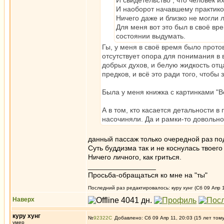
И свидетельство , что человек и
И наоборот начавшему практиков
Ничего даже и близко не могли 
Для меня вот это был в своё вре
состоянии выдумать.
Гы, у меня в своё время было прото
отсутствует опора для понимания в 
добрых духов, и белую жидкость отца
предков, и всё это ради того, чтобы
Была у меня книжка с картинками "
А в том, кто касается детальности 
насочиняли. Да и рамки-то довольно
данный пассаж только очередной раз под
Суть буддизма так и не коснулась твоег
Ничего личного, как гриться.
_________________
Просьба-обращаться ко мне на "ты"
Последний раз редактировалось: куру хунг (Сб 09 Апр 1
Наверх
куру хунг
№
92322
Добавлено: Сб 09 Апр 11, 20:03 (15 лет том
умер