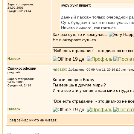
Зарегистрирован:
куру хунг пишет:
24.02.2005
Суждений: 2414
данный пассаж только очередной раз
Суть буддизма так и не коснулась т
Ничего личного, как гриться.
Как раз суть-то и коснулась.
Не в антураже суть-та.
_________________
"Всё есть страдание" - это диагноз не вс
Наверх
Склихософский
№
92325
Добавлено: Сб 09 Апр 11, 20:19 (15 лет том
pragmatic
Зарегистрирован:
Кстати, вопрос Волку.
24.02.2005
Ты веришь в другие миры?
Суждений: 2414
И что все эти учения в наш мир оттуда 
_________________
"Всё есть страдание" - это диагноз не вс
Наверх
Тред сейчас никто не читает.