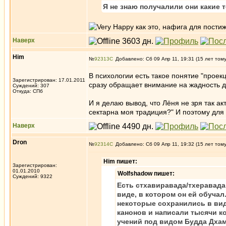
Я не знаю получалили они какие т
как это, нафига для пости
Наверх
Him
№
92313
Добавлено: Сб 09 Апр 11, 19:31 (15 лет том
В психологии есть такое понятие "проекц
Зарегистрирован: 17.01.2011
сразу обращает внимание на жадность др
Суждений: 307
Откуда: СПб
И я делаю вывод, что Лёня не зря так ак
сектарна моя традиция?" И поэтому для 
Наверх
Dron
№
92314
Добавлено: Сб 09 Апр 11, 19:32 (15 лет том
Him пишет:
Зарегистрирован:
01.01.2010
Wolfshadow пишет:
Суждений: 9322
Есть стхавиравада/тхеравада
виде, в котором он ей обучал
некоторые сохранились в вид
канонов и написали тысячи к
учений под видом Будда Дхам