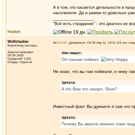
А в том, кто касается детальности в пр
насочиняли. Да и рамки-то довольно узк
_________________
"Всё есть страдание" - это диагноз не вс
Наверх
Wolfshadow
№
92318
Добавлено: Сб 09 Апр 11, 19:51 (15 лет том
Корнеплод сансары
Зарегистрирован:
Him пишет:
06.09.2005
Суждений: 1302
Оп-паньки поймал
Откуда: Саратов
Не знаю, что вы там поймали, и чему та
Цитата:
А кто Вам это сказал, Лёня?
Известный факт. Вы думаете я сам это 
Цитата:
Почему Вы верите именно этим людя