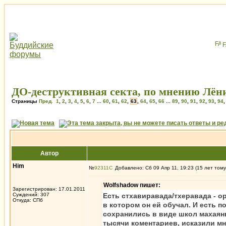
ДО-деструктивная секта, по мнению Лёни
Страницы
Пред.
1
,
2
,
3
,
4
,
5
,
6
,
7
...
60
,
61
,
62
,
63
,
64
,
65
,
66
...
89
,
90
,
91
,
92
,
93
,
94
Автор
Him
№
92311
Добавлено: Сб 09 Апр 11, 19:23 (15 лет тому
Wolfshadow пишет:
Зарегистрирован: 17.01.2011
Суждений: 307
Есть стхавиравада/тхеравада - о
Откуда: СПб
в котором он ей обучал. И есть 
сохранились в виде школ махаяны
тысячи коментариев, исказили м