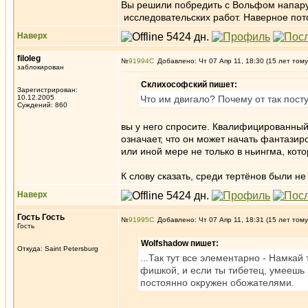
Вы решили побредить с Вольфом напару?
исследовательских работ. Наверное пото
Наверх
filoleg
№
91994
Добавлено: Чт 07 Апр 11, 18:30 (15 лет тому
заблокирован
Склихософский пишет:
Зарегистрирован:
10.12.2005
Что им двигало? Почему от так пост
Суждений: 860
вы у него спросите. Квалифицированный
означает, что он может начать фантазир
или иной мере не только в ньингма, кот
К слову сказать, среди тертёнов были не
Наверх
Гость Гость
№
91995
Добавлено: Чт 07 Апр 11, 18:31 (15 лет тому
Гость
Wolfshadow пишет:
Откуда: Saint Petersburg
...Так тут все элементарно - Намка
фишкой, и если ты тибетец, умеешь 
постоянно окружен обожателями.