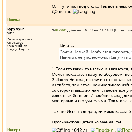
О... Тут я пал под стол... Так вот в чём,
ДО не так
Наверх
куру хунг
№
91996
Добавлено: Чт 07 Апр 11, 18:31 (15 лет тому
умер
Зарегистрирован:
08.04.2005
Цитата:
Суждений: 661
Откуда: Саратов
Зачем Намкай Норбу стал говорить, 
Ньингма не уполномочил бы учить о
1.Если кто какой то частью и являеться, 
Может показаться кому то абсурдом, но э
2.Школа Нингма, в отличие от остальных
из тибета, там стали номинального изби
со стороны высоких лам, становиться уч
известных йогинов. И вообще к сведения
мастерами и его учителями. Так что за 
Так что Илья твои догадки мимо кассы. 
_________________
Просьба-обращаться ко мне на "ты"
Наверх