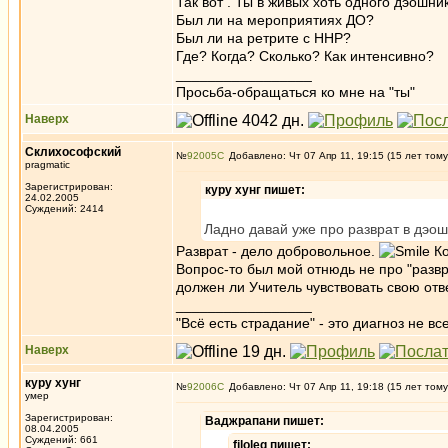
Так вот . Ты в живых хоть одного дэошн
Был ли на мероприятиях ДО?
Был ли на ретрите с ННР?
Где? Когда? Сколько? Как интенсивно?
_________________
Просьба-обращаться ко мне на "ты"
Наверх
Склихософский
№
92005
Добавлено: Чт 07 Апр 11, 19:15 (15 лет тому
pragmatic
Зарегистрирован:
куру хунг пишет:
24.02.2005
Суждений: 2414
Ладно давай уже про разврат в дэош
Разврат - дело добровольное.
Ко
Вопрос-то был мой отнюдь не про "развр
должен ли Учитель чувствовать свою отв
_________________
"Всё есть страдание" - это диагноз не вс
Наверх
куру хунг
№
92006
Добавлено: Чт 07 Апр 11, 19:18 (15 лет тому
умер
Зарегистрирован:
Ваджрапани пишет:
08.04.2005
Суждений: 661
filoleg пишет: