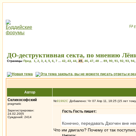
ДО-деструктивная секта, по мнению Лёни
Страницы
Пред.
1
,
2
,
3
,
4
,
5
,
6
,
7
...
42
,
43
,
44
,
45
,
46
,
47
,
48
...
89
,
90
,
91
,
92
,
93
,
94
Автор
Склихософский
№
91992
Добавлено: Чт 07 Апр 11, 18:25 (15 лет тому
pragmatic
Зарегистрирован:
Гость Гость пишет:
24.02.2005
Суждений: 2414
Конечно, передавать Дзогчен вне не
Что им двигало? Почему от так поступил
Цитата: