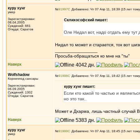
куру хунг
№
91997
Добавлено: Чт 07 Апр 11, 18:39 (15 лет тому
умер
Зарегистрирован:
Склихософский пишет:
08.04.2005
Суждений: 661
Откуда: Саратов
Оле Нидал вот, надо отдать ему тут
Нидал то может и старается, ток вот шиз
_________________
Просьба-обращаться ко мне на "ты"
Наверх
Wolfshadow
№
91998
Добавлено: Чт 07 Апр 11, 18:42 (15 лет тому
Корнеплод сансары
Зарегистрирован:
куру хунг пишет:
06.09.2005
Суждений: 1302
Если кто какой то частью и являетьс
Откуда: Саратов
но это так..
Может и Дхарма, лишь частный случ
Наверх
куру хунг
№
91999
Добавлено: Чт 07 Апр 11, 18:45 (15 лет тому
умер