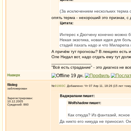
(За исключением нескольких терма 
опять терма - нехороший это признак, с
Цитата:
Интерес к Дзогчену конечно можно б
Некая экзотика, новая идея для бол
стадий пахать надо и что Миларепа в
А причём тут прогнозы? В лекциях есть 
Оле Нидал вот, надо отдать ему тут дол
_________________
"Всё есть страдание" - это диагноз не вс
Наверх
filoleg
№
91993
Добавлено: Чт 07 Апр 11, 18:26 (15 лет тому
заблокирован
Ваджрапани пишет:
Зарегистрирован:
10.12.2005
Wolfshadow пишет:
Суждений: 860
Как откуда? Из фантазий, ясное
Да никто его никуда не приносил. О