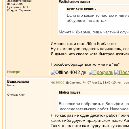
Зарегистрирован:
Wolfshadow пишет:
08.04.2005
Суждений: 661
куру хунг пишет:
Откуда: Саратов
Если кто какой то частью и явля
абсурдом, но это так..
Может и Дхарма, лишь частный с
Именно так и есть Лёня.В яблочко.
Ну ты меня уже радовать начинаешь, со
Я думал, что своего кота быстрее дзогче
_________________
Просьба-обращаться ко мне на "ты"
Наверх
Ваджрапани
№
92000
Добавлено: Чт 07 Апр 11, 18:45 (15 лет тому
Гость
filoleg пишет:
Откуда: Kiev
Вы решили побредить с Вольфом нап
исследовательских работ. Наверное 
Я то как раз не один десяток работ проч
каких либо другом пракритском языке Аз
Так что полноте вам пургу гнать уважаем