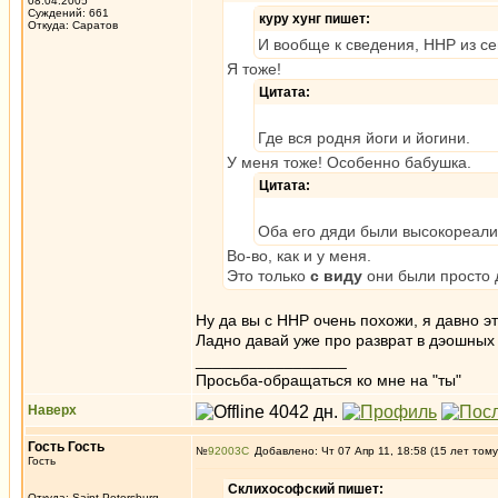
08.04.2005
Суждений: 661
куру хунг пишет:
Откуда: Саратов
И вообще к сведения, ННР из се
Я тоже!
Цитата:
Где вся родня йоги и йогини.
У меня тоже! Особенно бабушка.
Цитата:
Оба его дяди были высокореали
Во-во, как и у меня.
Это только
с виду
они были просто 
Ну да вы с ННР очень похожи, я давно э
Ладно давай уже про разврат в дэошных
_________________
Просьба-обращаться ко мне на "ты"
Наверх
Гость Гость
№
92003
Добавлено: Чт 07 Апр 11, 18:58 (15 лет тому
Гость
Склихософский пишет:
Откуда: Saint Petersburg