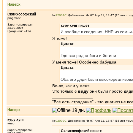
Наверх
Склихософский
№
92001
Добавлено: Чт 07 Апр 11, 18:47 (15 лет тому
pragmatic
Зарегистрирован:
куру хунг пишет:
24.02.2005
Суждений: 2414
И вообще к сведения, ННР из семьи-
Я тоже!
Цитата:
Где вся родня йоги и йогини.
У меня тоже! Особенно бабушка.
Цитата:
Оба его дяди были высокореализов
Во-во, как и у меня.
Это только
с виду
они были просто дяди
_________________
"Всё есть страдание" - это диагноз не вс
Наверх
куру хунг
№
92002
Добавлено: Чт 07 Апр 11, 18:57 (15 лет тому
умер
Зарегистрирован:
Склихософский пишет: