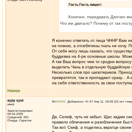
Гость Гость пишет:
Конечно, передавать Дзогчен вн
Что им двигало? Почему от так пост
Я конечно ответить от лица ЧННР Вам не
не помню, а отсебятины гнать не хочу. П
От себя могу лишь сказать, что существ
буддизма на 4-ре основные школы. Може
А так Ваш вопрос чем то сродни вопрос
выделить Чань в отдельную буддийскую 
Несколько слов про шизотериков. Приходя
превратятся, так и пропадают сразу... 
на себя ответственность за свои поступк
Наверх
куру хунг
№
92004
Добавлено: Чт 07 Апр 11, 19:09 (15 лет тому
умер
Зарегистрирован:
08.04.2005
Да, Склиф, чуть не забыл. Щас задам са
Суждений: 661
Откуда: Саратов
правило обличения и разоблачения быст
Так вот, Скиф, а поделись вкратце свои