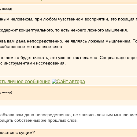
у назад)
чным человеком, при любом чувственном восприятии, это позиция 
содержит концептуального, то есть некоего ложного мышления.
хава вам дана непосредственно, не являясь ложным мышлением. Т
 собственных же прошлых слов.
о-то чем-то будет считать, это уже не так неважно. Сперва надо опр
 с инструментами исследования.
у назад)
свабхава вам дана непосредственно, не являясь ложным мышление
трицать собственных же прошлых слов.
носится с сущим?