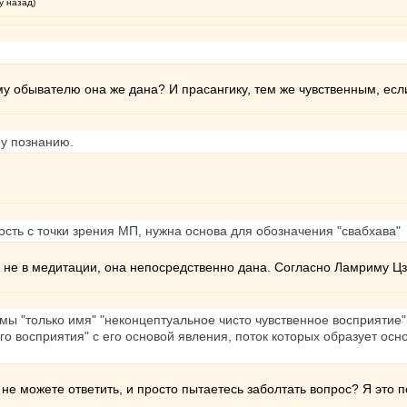
у назад)
у обывателю она же дана? И прасангику, тем же чувственным, если
му познанию.
ость с точки зрения МП, нужна основа для обозначения "свабхава"
 не в медитации, она непосредственно дана. Согласно Ламриму Ц
мы "только имя" "неконцептуальное чисто чувственное восприятие" 
го восприятия" с его основой явления, поток которых образует ос
не можете ответить, и просто пытаетесь заболтать вопрос? Я это по