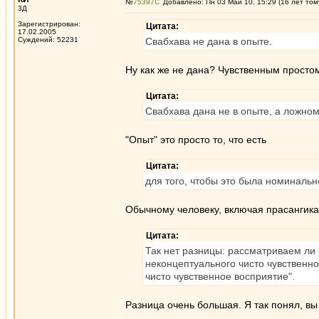
№
75397
Добавлено: Пн 03 Май 10, 15:29 (16 лет том
3Д
Зарегистрирован:
Цитата:
17.02.2005
Суждений: 52231
Свабхава не дана в опыте.
Ну как же не дана? Чувственным простом
Цитата:
Свабхава дана не в опыте, а ложно
"Опыт" это просто то, что есть
Цитата:
для того, чтобы это была номинальн
Обычному человеку, включая прасангика
Цитата:
Так нет разницы: рассматриваем ли 
неконцептуального чисто чувственно
чисто чувственное восприятие".
Разница очень большая. Я так понял, вы 