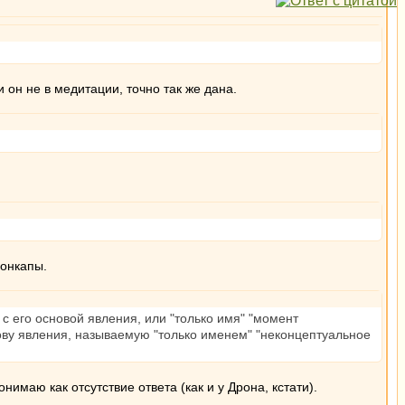
 он не в медитации, точно так же дана.
зонкапы.
с его основой явления, или "только имя" "момент
нову явления, называемую "только именем" "неконцептуальное
нимаю как отсутствие ответа (как и у Дрона, кстати).