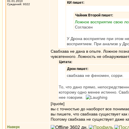
01.01.2010
КИ пишет:
Суждений: 9322
Чайник Второй пишет:
Ложное восприятие свою лож
Согласен
У Дрона восприятие при этом не
восприятием. При анализе у Дро
Свабхава не дана в опыте. Ложное позна
чувсвтенного. Ложность не обнаруживает
Цитата:
Дрон пишет:
свабхава не феномен, сорри.
То, что дано прямо, непосредственн
которому одно менее истинно. Свабх
нее говорим.
[/quote]
вы с точностью до наоборот все понима
вы пишете, что свабхава существует как 
Поэтому свабхава не существует даже к
Наверх