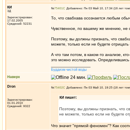
КИ
№
75401
Добавлено: Пн 03 Май 10, 17:34 (16 лет том
3Д
Зарегистрирован:
То, что свабхава осознается любым обы
17.02.2005
Суждений: 52231
Чувственное, по вашему же мнению, не 
Поэтому, вы должны признать, что сваб
можете, только если не будете отрицать
А что там потом, в каком-то анализе, кт
это можно исследовать. Определившись
_________________
Буддизм чистой воды
Наверх
Dron
№
75402
Добавлено: Пн 03 Май 10, 19:25 (16 лет том
КИ пишет:
Зарегистрирован:
01.01.2010
Суждений: 9322
Поэтому, вы должны признать, что 
не можете, только если не будете о
.
Что значит "прямой феномен"? Как соот