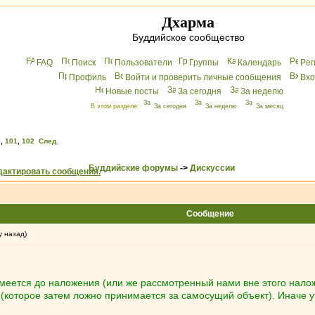
Дхарма
Буддийское сообщество
FAQ
Поиск
Пользователи
Группы
Календарь
Peг
Профиль
Войти и проверить личные сообщения
Вхo
Новые посты
За сегодня
За неделю
В этом разделе:
За сегодня
За неделю
За месяц
0
,
101
,
102
След.
Буддийские форумы
->
Дискуссии
Сообщение
у назад)
имеется до наложения (или же рассмотренный нами вне этого нало
 (которое затем ложно принимается за самосущий объект). Иначе ут