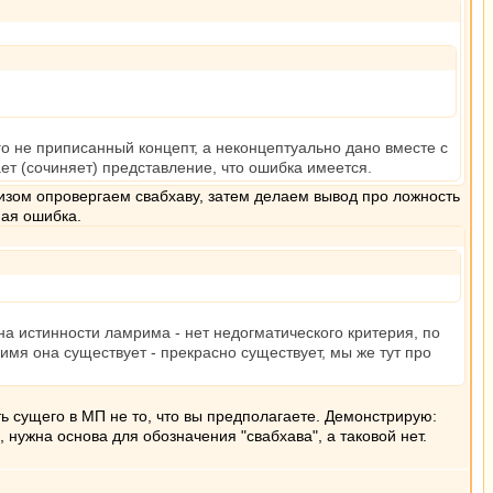
го не приписанный концепт, а неконцептуально дано вместе с
ет (сочиняет) представление, что ошибка имеется.
лизом опровергаем свабхаву, затем делаем вывод про ложность
ная ошибка.
на истинности ламрима - нет недогматического критерия, по
мя она существует - прекрасно существует, мы же тут про
ь сущего в МП не то, что вы предполагаете. Демонстрирую:
, нужна основа для обозначения "свабхава", а таковой нет.