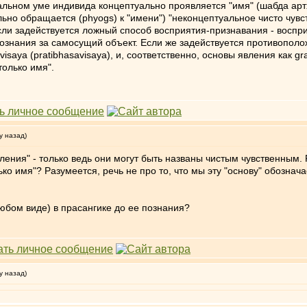
альном уме индивида концептуально проявляется "имя" (шабда артха,
но обращается (phyogs) к "имени") "неконцептуальное чисто чувс
сли задействуется ложный способ восприятия-признавания - восприя
ознания за самосущий объект. Если же задействуется противополо
visaya (pratibhasavisaya), и, соответственно, основы явления как g
только имя".
у назад)
ления" - только ведь они могут быть названы чистым чувственным. 
лько имя"? Разумеется, речь не про то, что мы эту "основу" обозн
любом виде) в прасангике до ее познания?
у назад)