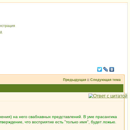
иcтрaция
д
Предыдущая
::
Следующая тема
жения) на него свабхавных представлений. В уме прасангика
верждение, что восприятие есть "только имя", будет ложью.