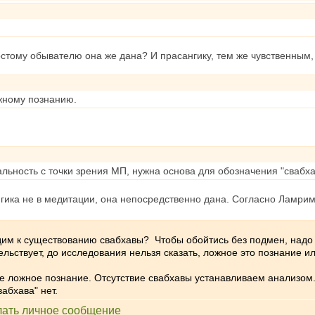
стому обывателю она же дана? И прасангику, тем же чувственным, 
ожному познанию.
альность с точки зрения МП, нужна основа для обозначения "свабха
гика не в медитации, она непосредственно дана. Согласно Ламрим
одим к существованию свабхавы? Чтобы обойтись без подмен, надо
льствует, до исследования нельзя сказать, ложное это познание ил
не ложное познание. Отсутствие свабхавы устанавливаем анализом
абхава" нет.