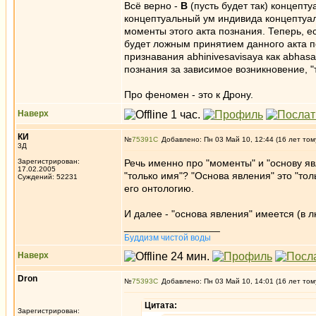
Всё верно -
В
(пусть будет так) концепту
концептуальный ум индивида концептуаль
моменты этого акта познания. Теперь, е
будет ложным принятием данного акта п
признавания abhinivesavisaya как abhasa
познания за зависимое возникновение, "
Про феномен - это к Дрону.
Наверх
КИ
№
75391
Добавлено: Пн 03 Май 10, 12:44 (16 лет том
3Д
Зарегистрирован:
Речь именно про "моменты" и "основу яв
17.02.2005
"только имя"? "Основа явления" это "то
Суждений: 52231
его онтологию.
И далее - "основа явления" имеется (в 
_________________
Буддизм чистой воды
Наверх
Dron
№
75393
Добавлено: Пн 03 Май 10, 14:01 (16 лет том
Цитата:
Зарегистрирован: