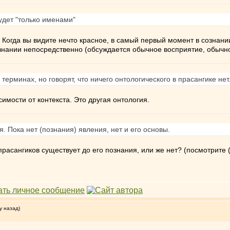
удет "только именами"
Когда вы видите нечто красное, в самый первый момент в сознани
нании непосредственно (обсуждается обычное восприятие, обычно
ерминах, но говорят, что ничего онтологического в прасангике нет
имости от контекста. Это другая онтология.
. Пока нет (познания) явления, нет и его основы.
асангиков существует до его познания, или же нет? (посмотрите (в
у назад)