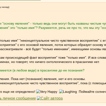
у назад)
 "основу явления" - только ведь они могут быть названы чистым ч
ления" это "только имя"? Разумеется, речь не про то, что мы эту 
только имя" "неконцептуальное чисто чувственное восприятие" с ег
осприятия" с его основой явления, поток которых образует основу
 рассматривали - всё будет "только именами", имеющими основы я
"сам происходящий факт восприятия" тоже "только имя". И все сло
нах, но говорят, что ничего онтологического в прасангике нет.
имеется (в любом виде) в прасангике до ее познания?
ния. Пока нет (познания) явления, нет и его основы.
неконцептуальное чисто чувственное восприятие", пока (с помощь
что еще не определено!
Поймайте солнечн