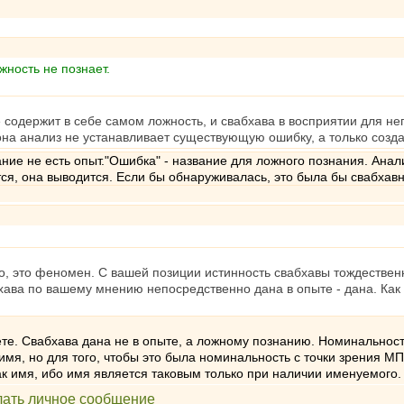
ность не познает.
 содержит в себе самом ложность, и свабхава в восприятии для не
на анализ не устанавливает существующую ошибку, а только созда
ние не есть опыт."Ошибка" - название для ложного познания. Ана
ся, она выводится. Если бы обнаруживалась, это была бы свабхав
о, это феномен. С вашей позиции истинность свабхавы тождествен
ава по вашему мнению непосредственно дана в опыте - дана. Как и
ете. Свабхава дана не в опыте, а ложному познанию. Номинальност
имя, но для того, чтобы это была номинальность с точки зрения МП
ак имя, ибо имя является таковым только при наличии именуемого.