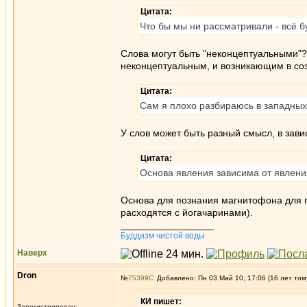
Цитата:
Что бы мы ни рассматривали - всё б
Слова могут быть "неконцептуальными"? 
неконцептуальным, и возникающим в соз
Цитата:
Сам я плохо разбираюсь в западных т
У слов может быть разный смысл, в завис
Цитата:
Основа явления зависима от явления
Основа для познания магнитофона для пр
расходятся с йогачаринами).
_________________
Буддизм чистой воды
Наверх
Dron
№
75399
Добавлено: Пн 03 Май 10, 17:06 (16 лет том
КИ пишет:
Зарегистрирован: