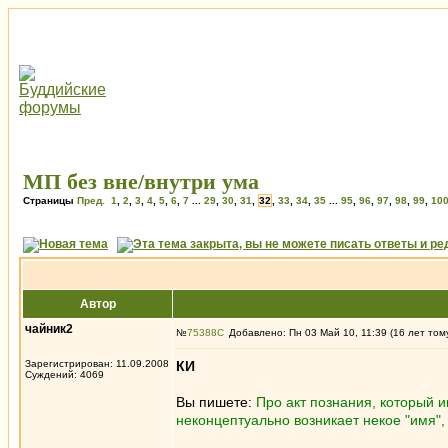
МП без вне/внутри ума
Страницы
Пред.
1
,
2
,
3
,
4
,
5
,
6
,
7
...
29
,
30
,
31
,
32
,
33
,
34
,
35
...
95
,
96
,
97
,
98
,
99
,
10
Автор
чайник2
№
75388
Добавлено: Пн 03 Май 10, 11:39 (16 лет том
Зарегистрирован: 11.09.2008
КИ
Суждений: 4069
Вы пишете:
Про акт познания, который 
неконцептуально возникает некое "имя",