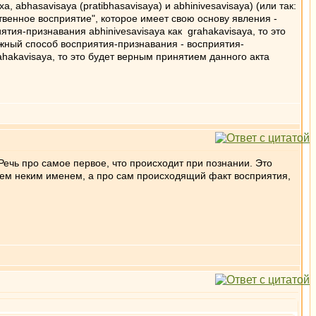
 abhasavisaya (pratibhasavisaya) и abhinivesavisaya) (или так:
твенное восприятие", которое имеет свою основу явления -
тия-признавания abhinivesavisaya как grahakavisaya, то это
жный способ восприятия-признавания - восприятия-
rahakavisaya, то это будет верным принятием данного акта
Речь про самое первое, что происходит при познании. Это
ачаем неким именем, а про сам происходящий факт восприятия,