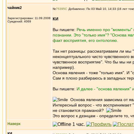
чайник2
№
75395
Добавлено: Пн 03 Май 10, 14:33 (16 лет том
Зарегистрирован: 11.09.2008
КИ
Суждений: 4069
Вы пишете:
Речь именно про "моменты" и
познании. Это "только имя"? "Основа яв
факт восприятия, его онтологию.
Так нет разницы: рассматриваем ли мы "
неконцептуального чисто чувственного в
чувственное восприятие". Что бы мы ни
например).
Основа явления - тоже "только имя". И 
Сам я плохо разбираюсь в западных терми
Вы пишете:
И далее - "основа явления" 
Основа явления зависима от явле
Интересный вопрос - что воспринимает "
не становится праманой?
Это вопрос к дзэнцам - определите то, 
Наверх
КИ