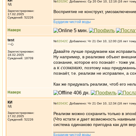
КИ
№
82029
Добавлено: Ср 20 Окт 10, 12:16 (16 лет том
3Д
Зарегистрирован:
Восприятие не конструкт, умозаключение 
17.02.2005
_________________
Суждений: 52226
Буддизм чистой воды
Наверх
test
№
82042
Добавлено: Чт 21 Окт 10, 12:00 (16 лет тому
一心
Давайте лучше придумаем как исправит
Зарегистрирован:
18.02.2005
Ну например, в реализме объект внешний,
Суждений: 18709
сознание, которое его познаёт - тоже у
к сознанию
а
, поэтому наш придуманны
познаёт, т.е. реализм не исправлен, а со
Как же придумать реализм, чтоб его не
Наверх
КИ
№
82043
Добавлено: Чт 21 Окт 10, 12:34 (16 лет тому
3Д
Зарегистрирован:
Реализм можно сохранить только в эпохé. 
17.02.2005
(Что кстати и дает возможность наивным
Суждений: 52226
система одинаково пригодна как для вер
_________________
Буддизм чистой воды