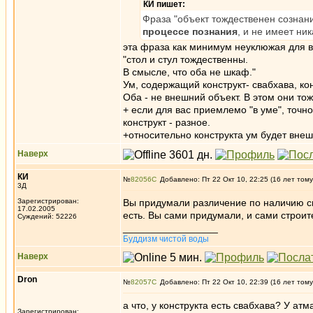
КИ пишет:
Фраза "объект тождественен сознани
процессе познания
, и не имеет ни
эта фраза как минимум неуклюжая для в
"стол и стул тождественны.
В смысле, что оба не шкаф."
Ум, содержащий конструкт- свабхава, кон
Оба - не внешний объект. В этом они то
+ если для вас приемлемо "в уме", точно
конструкт - разное.
+относительно конструкта ум будет вне
Наверх
КИ
№
82056
Добавлено: Пт 22 Окт 10, 22:25 (16 лет тому
3Д
Зарегистрирован:
Вы придумали различение по наличию сваб
17.02.2005
есть. Вы сами придумали, и сами строит
Суждений: 52226
_________________
Буддизм чистой воды
Наверх
Dron
№
82057
Добавлено: Пт 22 Окт 10, 22:39 (16 лет тому
а что, у конструкта есть свабхава? У ат
Зарегистрирован: