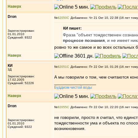
Наверх
Dron
№
82050
Добавлено: Чт 21 Окт 10, 22:38 (16 лет тому
КИ пишет:
Зарегистрирован:
01.01.2010
Фраза "объект тождественен сознани
Суждений: 9322
процессе познания
, и не имеет ни
ровно то же самое и во всех остальных 
Наверх
КИ
№
82051
Добавлено: Пт 22 Окт 10, 01:26 (16 лет тому
3Д
Зарегистрирован:
А мы говорили о том, чем считаются кон
17.02.2005
_________________
Суждений: 52226
Буддизм чистой воды
Наверх
Dron
№
82055
Добавлено: Пт 22 Окт 10, 22:20 (16 лет тому
не говорили, просто я считал, что един
Зарегистрирован:
тождественности ума и объекта по спос
01.01.2010
Суждений: 9322
возникновения.