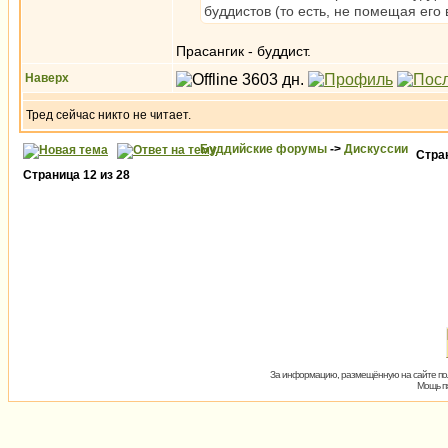
буддистов (то есть, не помещая его
Прасангик - буддист.
Наверх
Тред сейчас никто не читает.
Буддийские форумы
->
Дискуссии
Стра
Страница
12
из
28
За информацию, размещённую на сайте пол
Мощь пх