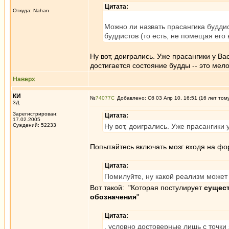
Цитата:
Откуда: Nahan
Можно ли назвать прасангика буддис
буддистов (то есть, не помещая его
Ну вот, доигрались. Уже прасангики у Вас
достигается состояние будды -- это мело
Наверх
КИ
№
74077
Добавлено: Сб 03 Апр 10, 16:51 (16 лет том
3Д
Зарегистрирован:
Цитата:
17.02.2005
Суждений: 52233
Ну вот, доигрались. Уже прасангики 
Попытайтесь включать мозг входя на фор
Цитата:
Помилуйте, ну какой реализм может 
Вот такой: "Которая постулирует
сущес
обозначения
"
Цитата:
, условно достоверные лишь с точки