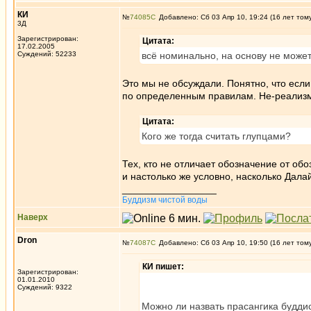
КИ
№
74085
Добавлено: Сб 03 Апр 10, 19:24 (16 лет том
3Д
Зарегистрирован:
Цитата:
17.02.2005
Суждений: 52233
всё номинально, на основу не може
Это мы не обсуждали. Понятно, что если
по определенным правилам. Не-реализм 
Цитата:
Кого же тогда считать глупцами?
Тех, кто не отличает обозначение от об
и настолько же условно, насколько Дала
_________________
Буддизм чистой воды
Наверх
Dron
№
74087
Добавлено: Сб 03 Апр 10, 19:50 (16 лет том
КИ пишет:
Зарегистрирован:
01.01.2010
Суждений: 9322
Можно ли назвать прасангика буддис