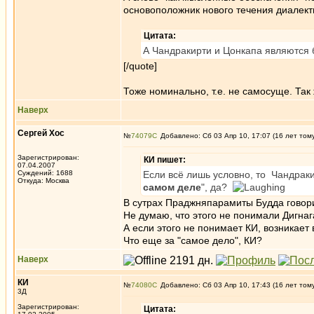
основоположник нового течения диалект
Цитата:
А Чандракирти и Цонкапа являются 
[/quote]
Тоже номинально, т.е. не самосуще. Так
Наверх
Сергей Хос
№
74079
Добавлено: Сб 03 Апр 10, 17:07 (16 лет том
Зарегистрирован:
КИ пишет:
07.04.2007
Суждений: 1688
Если всё лишь условно, то Чандрак
Откуда: Москва
самом деле
", да?
В сутрах Праджняпарамиты Будда говорит
Не думаю, что этого не понимали Дигнаг
А если этого не понимает КИ, возникает
Что еще за "самое дело", КИ?
Наверх
КИ
№
74080
Добавлено: Сб 03 Апр 10, 17:43 (16 лет том
3Д
Зарегистрирован:
Цитата: