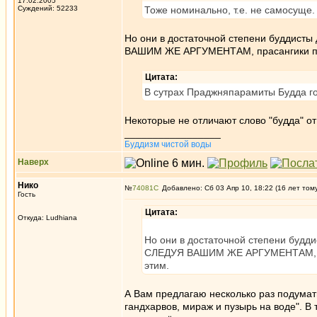
17.02.2005
Суждений: 52233
Тоже номинально, т.е. не самосуще.
Но они в достаточной степени буддист
ВАШИМ ЖЕ АРГУМЕНТАМ, прасангики пол
Цитата:
В сутрах Праджняпарамиты Будда гов
Некоторые не отличают слово "будда" от
_________________
Буддизм чистой воды
Наверх
Нико
№
74081
Добавлено: Сб 03 Апр 10, 18:22 (16 лет том
Гость
Цитата:
Откуда: Ludhiana
Но они в достаточной степени будд
СЛЕДУЯ ВАШИМ ЖЕ АРГУМЕНТАМ, пра
этим.
А Вам предлагаю несколько раз подумать
гандхарвов, мираж и пузырь на воде". В 