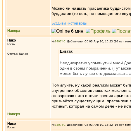
Можно ли назвать прасангика буддистом,
буддистов (то есть, не помещая его вну
_________________
Буддизм чистой воды
Наверх
Нико
№
74074
Добавлено: Сб 03 Апр 10, 16:23 (16 лет том
Гость
Цитата:
Откуда: Nahan
Неоднократно упомянутый мной Дрей
один в своём помрачении. (Тут можн
может быть лучше его доказаывать с
Помилуйте, ну какой реализм может быт
внутренних объектов лишь как мысленны
оговаривают, что с точки зрения арьи эт
признаётся существующим, прасангики 
истины", которая на самом деле - не исти
Наверх
Нико
№
74075
Добавлено: Сб 03 Апр 10, 16:42 (16 лет том
Гость