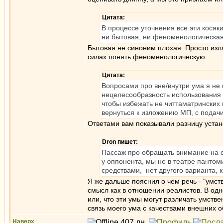
Цитата:
В процессе уточнения все эти кося
ни бытовая, ни феноменологическа
Бытовая не синоним плохая. Просто изла
силах понять феноменологическую.
Цитата:
Вопросами про вне/внутри ума я не
нецелесообразность использования 
чтобы избежать не читтаматрински
вернуться к изложению МП, с подачи
Ответами вам показывали разницу устан
Dron пишет:
Пассаж про обращать внимание на с
у оппонента, мы не в театре пантом
средствами, нет другого варианта,
Я же дальше пояснил о чем речь - "умст
смысл как в отношении реалистов. В одн
или, что эти умы могут различать умстве
связь моего ума с качествами внешних о
Наверх