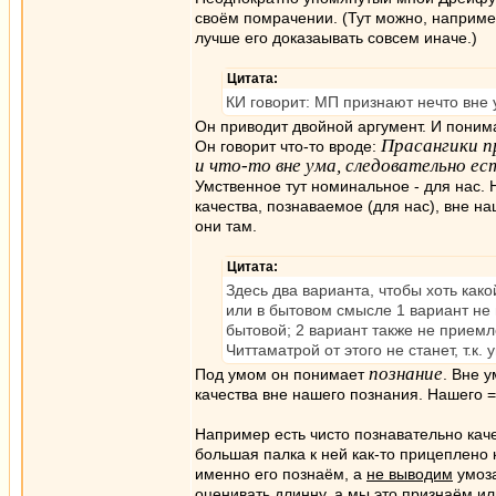
своём помрачении. (Тут можно, наприме
лучше его доказаывать совсем иначе.)
Цитата:
КИ говорит: МП признают нечто вне 
Он приводит двойной аргумент. И понима
Прасангики п
Он говорит что-то вроде:
и что-то вне ума, следовательно ес
Умственное тут номинальное - для нас. 
качества, познаваемое (для нас), вне на
они там.
Цитата:
Здесь два варианта, чтобы хоть как
или в бытовом смысле 1 вариант не 
бытовой; 2 вариант также не приемле
Читтаматрой от этого не станет, т.к
познание
Под умом он понимает
. Вне 
качества вне нашего познания. Нашего =
Например есть чисто познавательно кач
большая палка к ней как-то прицеплено 
именно его познаём, а
не выводим
умоза
оценивать длинну, а мы это признаём или