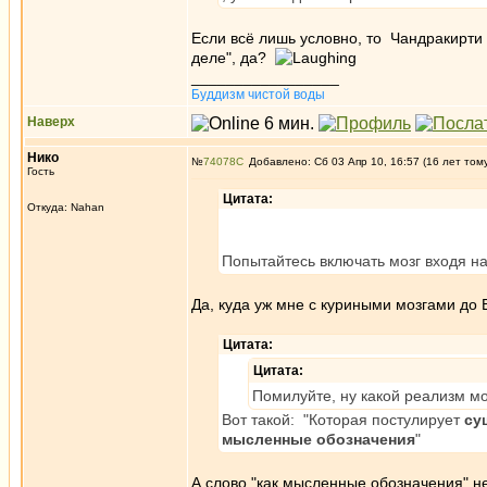
Если всё лишь условно, то Чандракирти
деле", да?
_________________
Буддизм чистой воды
Наверх
Нико
№
74078
Добавлено: Сб 03 Апр 10, 16:57 (16 лет том
Гость
Цитата:
Откуда: Nahan
Попытайтесь включать мозг входя на
Да, куда уж мне с куриными мозгами до В
Цитата:
Цитата:
Помилуйте, ну какой реализм мо
Вот такой: "Которая постулирует
су
мысленные обозначения
"
А слово "как мысленные обозначения" не