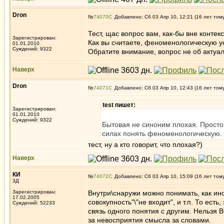
Dron
№
74070
Добавлено: Сб 03 Апр 10, 12:21 (16 лет том
Тест, щас вопрос вам, как-бы вне контекс
Зарегистрирован:
Как вы считаете, феноменологическую ус
01.01.2010
Суждений: 9322
Обратите внимание, вопрос не об актуаль
Наверх
Dron
№
74071
Добавлено: Сб 03 Апр 10, 12:43 (16 лет том
test пишет:
Зарегистрирован:
01.01.2010
Суждений: 9322
Бытовая не синоним плохая. Просто 
силах понять феноменологическую.
тест, ну а кто говорит, что плохая?)
Наверх
КИ
№
74072
Добавлено: Сб 03 Апр 10, 15:09 (16 лет том
3Д
Зарегистрирован:
Внутри\снаружи можно понимать, как инос
17.02.2005
совокупность"\"не входит", и т.п. То ест
Суждений: 52233
связь одного понятия с другим. Нельзя В
за невосприятия смысла за словами.