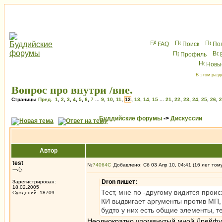
FAQ
Поиск
По
Профиль
Новы
В этом разд
Вопрос про внутри /вне.
Страницы
Пред.
1
,
2
,
3
,
4
,
5
,
6
,
7
...
9
,
10
,
11
,
12
,
13
,
14
,
15
...
21
,
22
,
23
,
24
,
25
,
26
,
2
Буддийские форумы
->
Дискуссии
Автор
test
№
74064
Добавлено: Сб 03 Апр 10, 04:41 (16 лет том
一心
Dron пишет:
Зарегистрирован:
18.02.2005
Тест, мне по -другому видится прои
Суждений: 18709
КИ выдвигает аргументы против МП, 
будто у них есть общие элементы, т
Неоднократно упомянутый мной Дрейфус 