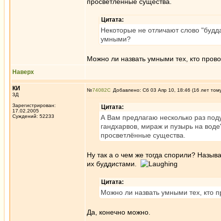
просветлённые существа.
Цитата:
Некоторые не отличают слово "будда
умными?
Можно ли назвать умными тех, кто прово
Наверх
КИ
№
74082
Добавлено: Сб 03 Апр 10, 18:46 (16 лет том
3Д
Зарегистрирован:
Цитата:
17.02.2005
Суждений: 52233
А Вам предлагаю несколько раз поду
гандхарвов, мираж и пузырь на воде"
просветлённые существа.
Ну так а о чем же тогда спорили? Называ
их буддистами.
Цитата:
Можно ли назвать умными тех, кто п
Да, конечно можно.