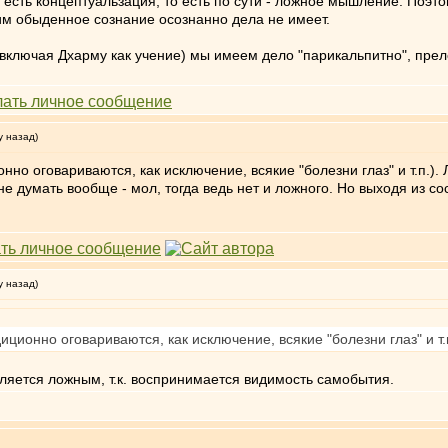
и есть концептуальзация, то есть по сути - ложное мышление. Поэ
ним обыденное сознание осознанно дела не имеет.
(включая Дхарму как учение) мы имеем дело "парикальпитно", прел
у назад)
но оговариваются, как исключение, всякие "болезни глаз" и т.п.)
 думать вообще - мол, тогда ведь нет и ложного. Но выходя из со
у назад)
ционно оговариваются, как исключение, всякие "болезни глаз" и т
вляется ложным, т.к. воспринимается видимость самобытия.