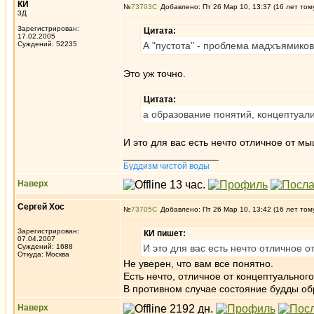
КИ
№
73703
Добавлено: Пт 26 Мар 10, 13:37 (16 лет том
3Д
Зарегистрирован:
Цитата:
17.02.2005
Суждений: 52235
А "пустота" - проблема мадхъямиков
Это уж точно.
Цитата:
а образование понятий, концептуал
И это для вас есть нечто отличное от м
_________________
Буддизм чистой воды
Наверх
Сергей Хос
№
73705
Добавлено: Пт 26 Мар 10, 13:42 (16 лет том
Зарегистрирован:
КИ пишет:
07.04.2007
Суждений: 1688
И это для вас есть нечто отличное 
Откуда: Москва
Не уверен, что вам все понятно.
Есть нечто, отличное от концептуально
В противном случае состояние будды об
Наверх