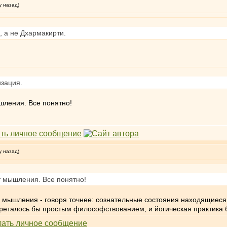
у назад)
, а не Дхармакирти.
изация.
ышления. Все понятно!
у назад)
от мышления. Все понятно!
го мышления - говоря точнее: сознательные состояния находящиес
реталось бы простым философствованием, и йогическая практика 