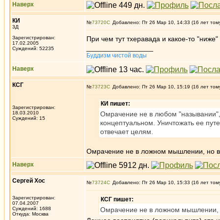
Наверх
КИ
№
73720
Добавлено: Пт 26 Мар 10, 14:33 (16 лет том
3Д
Зарегистрирован:
При чем тут тхеравада и какое-то "ниже"
17.02.2005
_________________
Суждений: 52235
Буддизм чистой воды
Наверх
КСГ
№
73723
Добавлено: Пт 26 Мар 10, 15:19 (16 лет том
КИ пишет:
Зарегистрирован:
18.03.2010
Омрачение не в любом "назывании",
Суждений: 15
концептуальном. Уничтожать ее путе
отвечает целям.
Омрачение не в ложном мышлении, но в 
Наверх
Сергей Хос
№
73724
Добавлено: Пт 26 Мар 10, 15:33 (16 лет том
Зарегистрирован:
КСГ пишет:
07.04.2007
Суждений: 1688
Омрачение не в ложном мышлении, н
Откуда: Москва