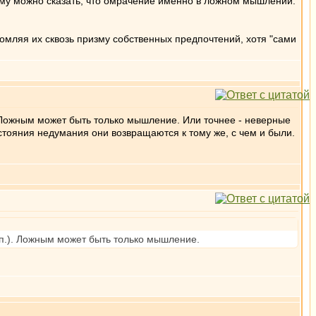
тому можно сказать, что омрачение именно в ложном мышлении.
омляя их сквозь призму собственных предпочтений, хотя "сами
. Ложным может быть только мышление. Или точнее - неверные
стояния недумания они возвращаются к тому же, с чем и были.
.п.). Ложным может быть только мышление.