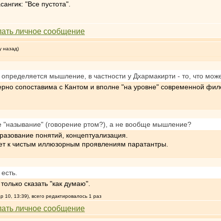
ангик: "Все пустота".
у назад)
 определяется мышление, в частности у Дхармакирти - то, что може
ерно сопоставима с Кантом и вполне "на уровне" современной фил
е "называние" (говорение ртом?), а не вообще мышление?
бразование понятий, концептуализация.
яет к чистым иллюзорным проявлениям паратантры.
 есть.
только сказать "как думаю".
 10, 13:39), всего редактировалось 1 раз