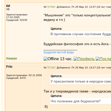
КИ
№
73709
Добавлено: Пт 26 Мар 10, 13:47 (16 лет том
3Д
Зарегистрирован:
"Мышление" это "только концептуальное"
17.02.2005
ведану и т.п.)
Суждений: 52235
Цитата:
В противном случае состояние будд
Буддийская философия это и есть йога -
_________________
Буддизм чистой воды
Наверх
Fritz
№
73719
Добавлено: Пт 26 Мар 10, 14:27 (16 лет том
Зарегистрирован: 02.11.2006
Цитата:
Суждений: 4470
У прасангиков только в ниродха-сам
Так и у тхеравадинов также - ниродхасам
Цитата:
Что полезнее для бодхисаттв?
8)