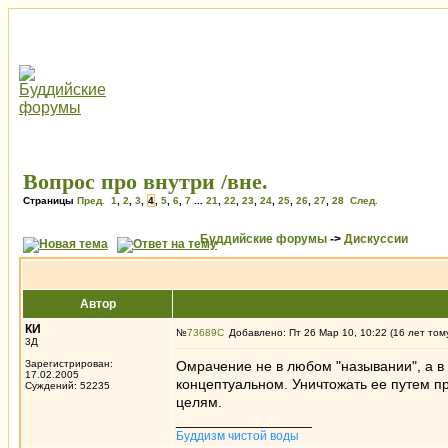
Вопрос про внутри /вне.
Страницы
Пред.
1
,
2
,
3
,
4
,
5
,
6
,
7
...
21
,
22
,
23
,
24
,
25
,
26
,
27
,
28
След.
Буддийские форумы
->
Дискуссии
Автор
КИ
№
73689
Добавлено: Пт 26 Мар 10, 10:22 (16 лет том
3Д
Зарегистрирован:
Омрачение не в любом "назывании", а в
17.02.2005
концептуальном. Уничтожать ее путем пр
Суждений: 52235
целям.
_________________
Буддизм чистой воды