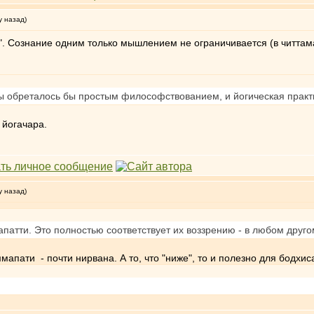
у назад)
. Сознание одним только мышлением не ограничивается (в читтамат
ы обреталось бы простым философствованием, и йогическая практ
 йогачара.
у назад)
апатти. Это полностью соответствует их воззрению - в любом друг
мапати - почти нирвана. А то, что "ниже", то и полезно для бодхиса