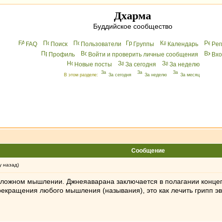
Дхарма
Буддийское сообщество
FAQ
Поиск
Пользователи
Группы
Календарь
Peг
Профиль
Войти и проверить личные сообщения
Вхo
Новые посты
За сегодня
За неделю
В этом разделе:
За сегодня
За неделю
За месяц
Сообщение
у назад)
 ложном мышлении. Джнеяаварана заключается в полагании концеп
екращения любого мышления (называния), это как лечить грипп эвт