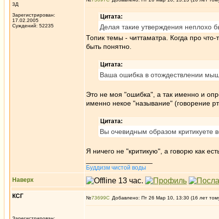
3Д
Зарегистрирован:
Цитата:
17.02.2005
Суждений: 52235
Делая такие утверждения неплохо бы
Топик темы - читтаматра. Когда про что
быть понятно.
Цитата:
Ваша ошибка в отождествлении мыш
Это не моя "ошибка", а так именно и опр
именно некое "называние" (говорение р
Цитата:
Вы очевидным образом критикуете в
Я ничего не "критикую", а говорю как ес
_________________
Буддизм чистой воды
Наверх
КСГ
№
73699
Добавлено: Пт 26 Мар 10, 13:30 (16 лет том
Зарегистрирован: