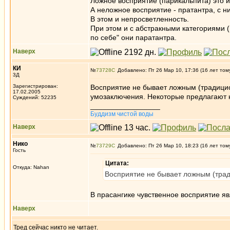
Ложное восприятие (парикальпита) это 
А неложное восприятие - пратантра, с 
В этом и непросветленность.
При этом и с абстракными категориями 
по себе" они паратантра.
Наверх
КИ
№
73728
Добавлено: Пт 26 Мар 10, 17:36 (16 лет том
3Д
Зарегистрирован:
Восприятие не бывает ложным (традицион
17.02.2005
умозаключения. Некоторые предлагают не
Суждений: 52235
_________________
Буддизм чистой воды
Наверх
Нико
№
73729
Добавлено: Пт 26 Мар 10, 18:23 (16 лет том
Гость
Цитата:
Откуда: Nahan
Восприятие не бывает ложным (тради
В прасангике чувственное восприятие я
Наверх
Тред сейчас никто не читает.