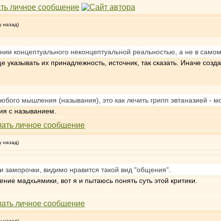
у назад)
нии концептуального неконцептуальной реальностью, а не в само
 указывать их принадлежность, источник, так сказать. Иначе созда
бого мышления (называния), это как лечить грипп эвтаназией - мо
ия с называнием.
у назад)
и заморочки, видимо нравится такой вид "общения".
ние мадхьямики, вот я и пытаюсь понять суть этой критики.
у назад)