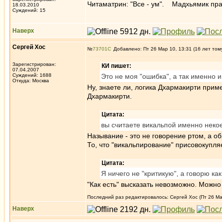
Читаматрин: "Все - ум". Мадхьямик прас
18.03.2010
Суждений: 15
Наверх
Сергей Хос
№
73701
Добавлено: Пт 26 Мар 10, 13:31 (16 лет том
Зарегистрирован:
КИ пишет:
07.04.2007
Суждений: 1688
Это не моя "ошибка", а так именно и
Откуда: Москва
Ну, знаете ли, логика Дхармакирти прим
Дхармакирти.
Цитата:
вы считаете викальпой именно неко
Называние - это не говорение ртом, а о
То, что "викальпирование" присовокупл
Цитата:
Я ничего не "критикую", а говорю как
"Как есть" высказать невозможно. Можно 
Последний раз редактировалось: Сергей Хос (Пт 26 Мар
Наверх