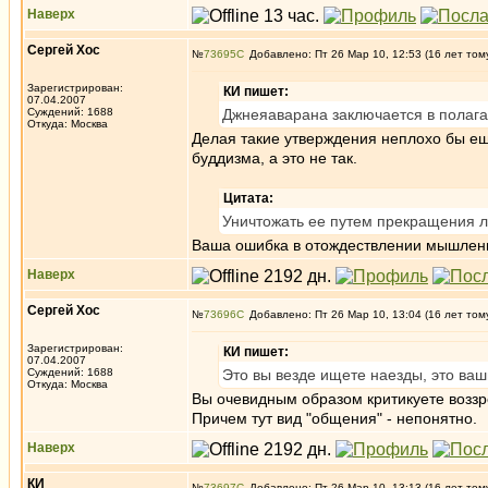
Наверх
Сергей Хос
№
73695
Добавлено: Пт 26 Мар 10, 12:53 (16 лет том
Зарегистрирован:
КИ пишет:
07.04.2007
Суждений: 1688
Джнеяаварана заключается в полага
Откуда: Москва
Делая такие утверждения неплохо бы еще
буддизма, а это не так.
Цитата:
Уничтожать ее путем прекращения лю
Ваша ошибка в отождествлении мышлен
Наверх
Сергей Хос
№
73696
Добавлено: Пт 26 Мар 10, 13:04 (16 лет том
Зарегистрирован:
КИ пишет:
07.04.2007
Суждений: 1688
Это вы везде ищете наезды, это ваш
Откуда: Москва
Вы очевидным образом критикуете воззре
Причем тут вид "общения" - непонятно.
Наверх
КИ
№
73697
Добавлено: Пт 26 Мар 10, 13:13 (16 лет том