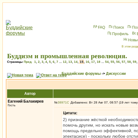
FAQ
Поиск
По
Профиль
Новы
В этом разд
Буддизм и промышленная революция.
Страницы
Пред.
1
,
2
,
3
,
4
,
5
,
6
,
7
...
12
,
13
,
14
,
15
,
16
,
17
,
18
...
54
,
55
,
56
,
57
,
58
,
59
Буддийские форумы
->
Дискуссии
Автор
Еагений Балакирев
№
38971
Добавлено: Вт 28 Авг 07, 08:57 (19 лет тому
Гость
Цитата:
2) признание жёсткой необходимос
помочь другим, но искать новые воз
помощь предельно эффективной, пос
эпектасисе) - поскольку любое отст