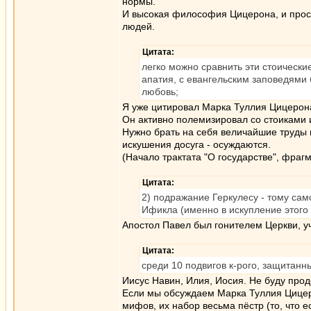
нормы.
И высокая философия Цицерона, и прост
людей.
Цитата:
легко можно сравнить эти стоически
апатия, с евангельским заповедями 
любовь;
Я уже цитировал Марка Туллия Цицерон
Он активно полемизировал со стоиками 
Нужно брать на себя величайшие труды 
искушения досуга - осуждаются.
(Начало трактата "О государстве", фрагм
Цитата:
2) подражание Геркулесу - тому сам
Ификла (именно в искупление этого
Апостол Павел был гонителем Церкви, уч
Цитата:
среди 10 подвигов к-рого, защитан
Иисус Навин, Илия, Иосия. Не буду продо
Если мы обсуждаем Марка Туллия Цицеро
мифов, их набор весьма пёстр (то, что е