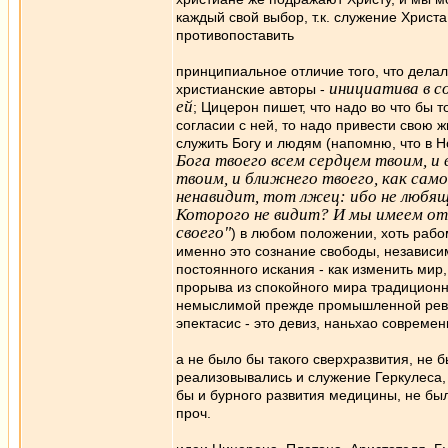
каждый свой выбор, т.к. служение Христа
противопоставить
принципиальное отличие того, что делал
инициатива в со
христианские авторы -
ей
; Цицерон пишет, что надо во что бы 
согласии с ней, то надо привести свою ж
служить Богу и людям (напомню, что в Н
Бога твоего всем сердцем твоим, и
твоим, и ближнего твоего, как само
ненавидит, тот лжец: ибо не любящ
Которого не видит? И мы имеем от
своего"
) в любом положении, хоть рабом
именно это сознание свободы, независи
постоянного искания - как изменить мир
прорыва из спокойного мира традиционн
немыслимой прежде промышленной револ
эпектасис - это девиз, наньхао совреме
а не было бы такого сверхразвития, не 
реализовывались и служение Геркулеса,
бы и бурного развития медицины, не бы
проч.