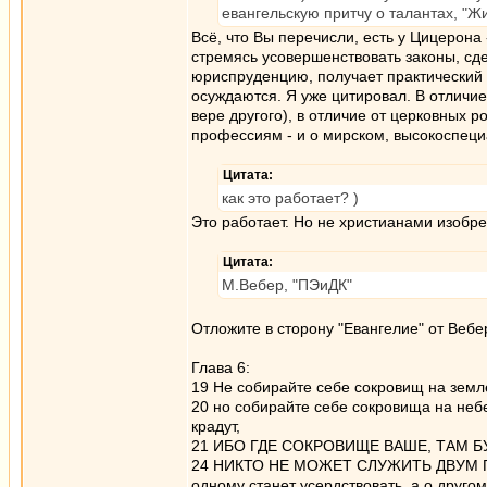
евангельскую притчу о талантах, "
Всё, что Вы перечисли, есть у Цицерона
стремясь усовершенствовать законы, с
юриспруденцию, получает практический о
осуждаются. Я уже цитировал. В отличие 
вере другого), в отличие от церковных 
профессиям - и о мирском, высокоспеци
Цитата:
как это работает? )
Это работает. Но не христианами изобре
Цитата:
М.Вебер, "ПЭиДК"
Отложите в сторону "Евангелие" от Вебе
Глава 6:
19 Не собирайте себе сокровищ на земле
20 но собирайте себе сокровища на небе
крадут,
21 ИБО ГДЕ СОКРОВИЩЕ ВАШЕ, ТАМ БУДЕ
24 НИКТО НЕ МОЖЕТ СЛУЖИТЬ ДВУМ ГОСП
одному станет усердствовать, а о друго