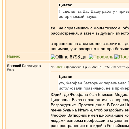
Цитата:
Я сделал за Вас Вашу работу - прив
исторической науке.
т.е., не справившись с моим тезисом, 
рассмотрения, а затем выдумали вместо 
в принципе на этом можно закончить - 
понимаю, уже раскрыта и автора больше
Наверх
Евгений Балакирев
№
39021
Добавлено: Ср 29 Авг 07, 06:59 (19 лет тому
Гость
Цитата:
угу, Феофан Затворник переиначил Е
истолковали правильно, не в прим
Юрий. До Феофана был Епископ Медиола
Цицерона. Была волна античных перево
Возрождение. Просвещение. В России Ц
где-нибудь на Италии, чтоб раздобыть его
Феофан Затворник имел широчайшие кон
людьми вопросы профессии и служения 
распространению его идей в Российско