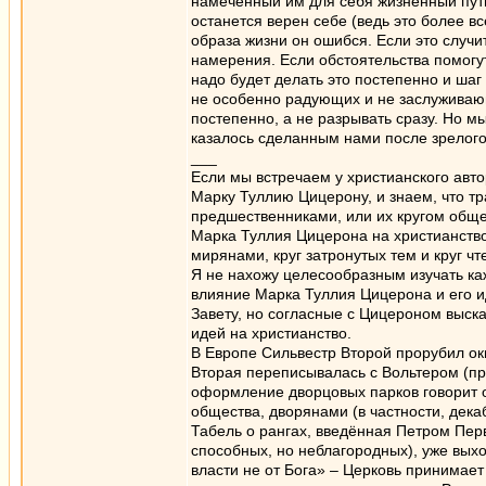
намеченный им для себя жизненный путь
останется верен себе (ведь это более вс
образа жизни он ошибся. Если это случит
намерения. Если обстоятельства помогут
надо будет делать это постепенно и шаг 
не особенно радующих и не заслужива
постепенно, а не разрывать сразу. Но мы
казалось сделанным нами после зрелог
___
Если мы встречаем у христианского авт
Марку Туллию Цицерону, и знаем, что т
предшественниками, или их кругом общ
Марка Туллия Цицерона на христианство
мирянами, круг затронутых тем и круг чт
Я не нахожу целесообразным изучать ка
влияние Марка Туллия Цицерона и его и
Завету, но согласные с Цицероном выск
идей на христианство.
В Европе Сильвестр Второй прорубил окн
Вторая переписывалась с Вольтером (пр
оформление дворцовых парков говорит о
общества, дворянами (в частности, дека
Табель о рангах, введённая Петром Пер
способных, но неблагородных), уже выхо
власти не от Бога» – Церковь принимае