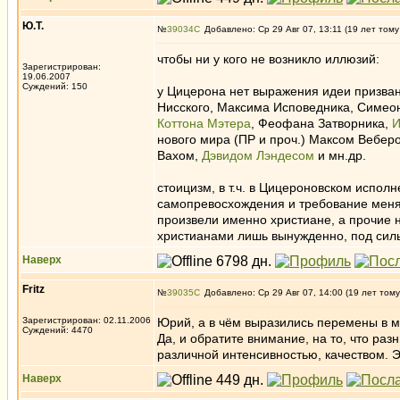
Ю.Т.
№
39034
Добавлено: Ср 29 Авг 07, 13:11 (19 лет тому
чтобы ни у кого не возникло иллюзий:
Зарегистрирован:
19.06.2007
Суждений: 150
у Цицерона нет выражения идеи призвани
Нисского, Максима Исповедника, Симео
Коттона Мэтера
, Феофана Затворника,
И
нового мира (ПР и проч.) Максом Вебер
Вахом,
Дэвидом Лэндесом
и мн.др.
стоицизм, в т.ч. в Цицероновском исполн
самопревосхождения и требование менять
произвели именно христиане, а прочие 
христианами лишь вынужденно, под си
Наверх
Fritz
№
39035
Добавлено: Ср 29 Авг 07, 14:00 (19 лет тому
Зарегистрирован: 02.11.2006
Юрий, а в чём выразились перемены в м
Суждений: 4470
Да, и обратите внимание, на то, что ра
различной интенсивностью, качеством. Э
Наверх