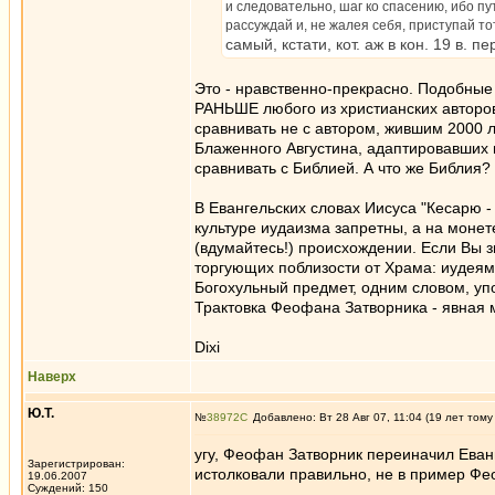
и следовательно, шаг ко спасению, ибо п
рассуждай и, не жалея себя, приступай тот
самый, кстати, кот. аж в кон. 19 в. 
Это - нравственно-прекрасно. Подобные
РАНЬШЕ любого из христианских авторов
сравнивать не с автором, жившим 2000 л
Блаженного Августина, адаптировавших 
сравнивать с Библией. А что же Библия?
В Евангельских словах Иисуса "Кесарю -
культуре иудаизма запретны, а на монет
(вдумайтесь!) происхождении. Если Вы 
торгующих поблизости от Храма: иудеям
Богохульный предмет, одним словом, упо
Трактовка Феофана Затворника - явная м
Dixi
Наверх
Ю.Т.
№
38972
Добавлено: Вт 28 Авг 07, 11:04 (19 лет тому
угу, Феофан Затворник переиначил Еванг
Зарегистрирован:
истолковали правильно, не в пример Ф
19.06.2007
Суждений: 150