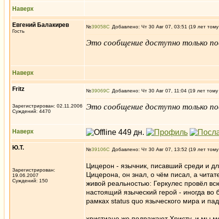
Наверх
Евгений Балакирев
№
39058
Добавлено: Чт 30 Авг 07, 03:51 (19 лет тому
Гость
Это сообщение доступно только по
Наверх
Fritz
№
39069
Добавлено: Чт 30 Авг 07, 11:04 (19 лет тому
Это сообщение доступно только по
Зарегистрирован: 02.11.2006
Суждений: 4470
Наверх
Ю.Т.
№
39106
Добавлено: Чт 30 Авг 07, 13:52 (19 лет тому
Цицерон - язычник, писавший среди и д
Зарегистрирован:
Цицерона, он знал, о чём писал, а читат
19.06.2007
Суждений: 150
живой реальностью: Геркулес провёл вс
настоящий языческий герой - иногда во б
рамках status quo языческого мира и па
христиане же подражают Христу, и мы м