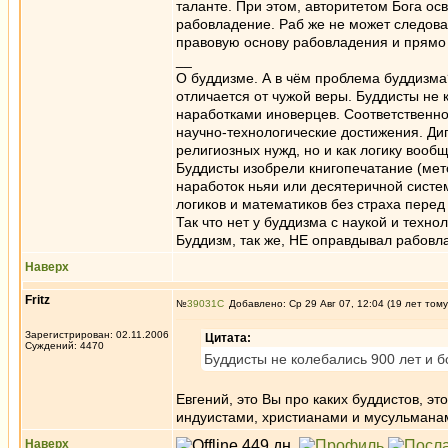
таланте. При этом, авторитетом Бога ос
рабовладение. Раб же не может следова
правовую основу рабовладения и прямо 
__
О буддизме. А в чём проблема буддизма
отличается от чужой веры. Буддисты не
наработками иноверцев. Соответственно
научно-технологические достижения. Диг
религиозных нужд, но и как логику вооб
Буддисты изобрели книгопечатание (мет
наработок ньяи или десятеричной систе
логиков и математиков без страха перед
Так что нет у буддизма с наукой и техно
Буддизм, так же, НЕ оправдывал рабовл
Наверх
Fritz
№
39031
Добавлено: Ср 29 Авг 07, 12:04 (19 лет тому
Зарегистрирован: 02.11.2006
Цитата:
Суждений: 4470
Буддисты не колебались 900 лет и 
Евгений, это Вы про каких буддистов, э
индуистами, христианами и мусульманам
Наверх