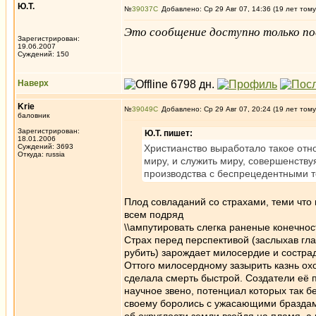
Ю.Т.
№
39037
Добавлено: Ср 29 Авг 07, 14:36 (19 лет тому
Это сообщение доступно только по
Зарегистрирован:
19.06.2007
Суждений: 150
Наверх
Krie
№
39049
Добавлено: Ср 29 Авг 07, 20:24 (19 лет тому
баловник
Зарегистрирован:
Ю.Т. пишет:
18.01.2006
Суждений: 3693
Христианство выработало такое отно
Откуда: russia
миру, и служить миру, совершенств
производства с беспрецедентными т
Плод совладаний со страхами, теми что
всем подряд
\\ампутировать слегка раненые конечност
Страх перед перспективой (заслыхав гл
рубить) зарождает милосердие и состра
Оттого милосердному зазырить казнь охот
сделала смерть быстрой. Создатели её п
научное звено, потенциал которых так б
своему боролись с ужасающими браздам