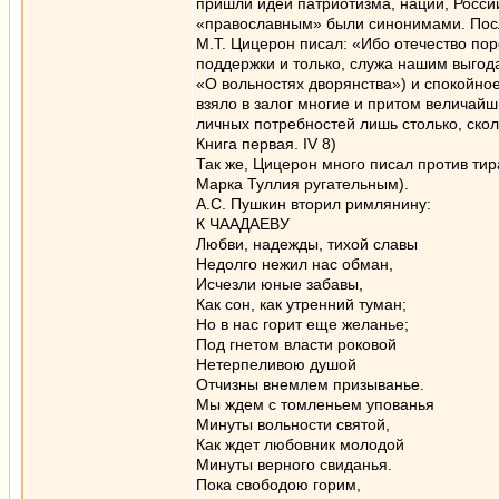
пришли идеи патриотизма, нации, России
«православным» были синонимами. Посл
М.Т. Цицерон писал: «Ибо отечество поро
поддержки и только, служа нашим выгода
«О вольностях дворянства») и спокойное 
взяло в залог многие и притом величай
личных потребностей лишь столько, скол
Книга первая. IV 8)
Так же, Цицерон много писал против тир
Марка Туллия ругательным).
А.С. Пушкин вторил римлянину:
К ЧААДАЕВУ
Любви, надежды, тихой славы
Недолго нежил нас обман,
Исчезли юные забавы,
Как сон, как утренний туман;
Но в нас горит еще желанье;
Под гнетом власти роковой
Нетерпеливою душой
Отчизны внемлем призыванье.
Мы ждем с томленьем упованья
Минуты вольности святой,
Как ждет любовник молодой
Минуты верного свиданья.
Пока свободою горим,