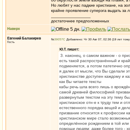
об округлости земли взойдя на пламя, а 
Но любят у нас падкие христиане, на з
крайне проявление суперэга выдать за 
_________________
достаточнее предположенных
Наверх
Евгений Балакирев
№
39057
Добавлено: Чт 30 Авг 07, 02:36 (19 лет тому
Гость
Ю.Т. пишет:
3. наконец, о самом важном - о при
есть такой распространённый и край
подменяется, а потом патетично опр
я далек от мысли, что Вы сделали эт
христианстве доступен каждому и ка
как Вы читаете тексты
кабы речь шла всего лишь о врождён
самой древней философией призвани
развернутым текстом на эту тему бы
христианское отн-е к труду тем и от
естественного порядка вещей и де
призвание относится к профессии ка
христианском мире стало возможным
определённое рождением в той или 
помощи людям; даже более того - 