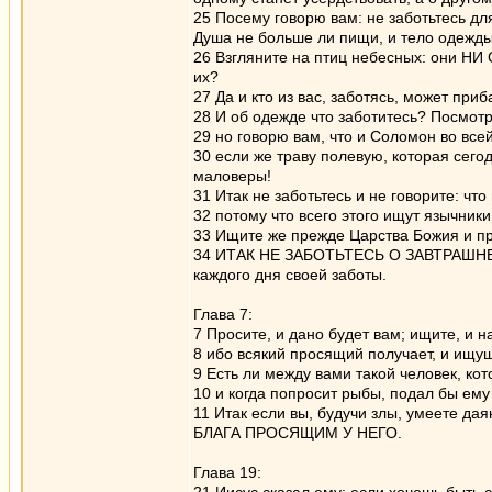
25 Посему говорю вам: не заботьтесь для
Душа не больше ли пищи, и тело одежд
26 Взгляните на птиц небесных: они НИ
их?
27 Да и кто из вас, заботясь, может приб
28 И об одежде что заботитесь? Посмот
29 но говорю вам, что и Соломон во всей
30 если же траву полевую, которая сегод
маловеры!
31 Итак не заботьтесь и не говорите: что
32 потому что всего этого ищут язычники
33 Ищите же прежде Царства Божия и пра
34 ИТАК НЕ ЗАБОТЬТЕСЬ О ЗАВТРАШНЕМ 
каждого дня своей заботы.
Глава 7:
7 Просите, и дано будет вам; ищите, и на
8 ибо всякий просящий получает, и ищущ
9 Есть ли между вами такой человек, кот
10 и когда попросит рыбы, подал бы ем
11 Итак если вы, будучи злы, умеете 
БЛАГА ПРОСЯЩИМ У НЕГО.
Глава 19: