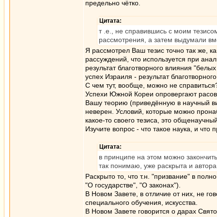
предельно чётко.
Цитата:
т .е., не справившись с моим тези
рассмотрения, а затем выдумали вме
Я рассмотрел Ваш тезис точно так же, к
рассуждений, что используется при анал
результат благотворного влияния "белых
успех Израиля - результат благотворног
С чем тут, вообще, можно не справиться
Успехи Южной Кореи опровергают расову
Вашу теорию (приведённую в научный вид
неверен. Условий, которые можно пронаб
какое-то своего тезиса, это общенаучны
Изучите вопрос - что такое наука, и что
Цитата:
в принципе на этом можно закончит
так понимаю, уже раскрыта и автора
Раскрыто то, что т.н. "призвание" в по
"О государстве", "О законах").
В Новом Завете, в отличие от них, не г
специального обучения, искусства.
В Новом Завете говорится о дарах Свят