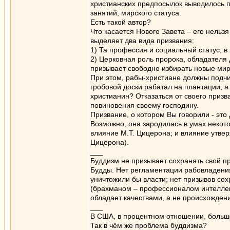
христианских предпосылок выводилось п
занятий, мирского статуса.
Есть такой автор?
Что касается Нового Завета – его нельз
выделяет два вида призвания:
1) Та профессия и социальный статус, в
2) Церковная роль пророка, обладателя 
призывает свободно избирать новые мир
При этом, рабы-христиане должны подчин
гробовой доски рабатал на плантации, а 
христианин? Отказаться от своего призва
повиновения своему господину.
Призвание, о котором Вы говорили - это
Возможно, она зародилась в умах некото
влияние М.Т. Цицерона; и влияние утве
Цицерона).
___
Буддизм не призывает сохранять свой пр
Будды. Нет регламентации рабовладения
уничтожили бы власти; нет призывов сох
(брахманом – профессионалом интеллекту
обладает качествами, а не происхожден
___
В США, в процентном отношении, больше
Так в чём же проблема буддизма?