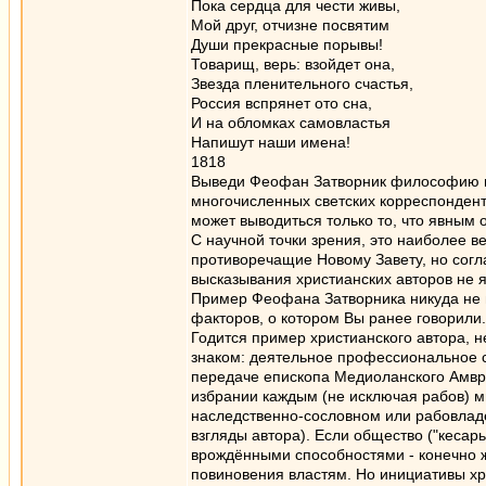
Пока сердца для чести живы,
Мой друг, отчизне посвятим
Души прекрасные порывы!
Товарищ, верь: взойдет она,
Звезда пленительного счастья,
Россия вспрянет ото сна,
И на обломках самовластья
Напишут наши имена!
1818
Выведи Феофан Затворник философию пр
многочисленных светских корреспонденто
может выводиться только то, что явным 
С научной точки зрения, это наиболее в
противоречащие Новому Завету, но согл
высказывания христианских авторов не 
Пример Феофана Затворника никуда не г
факторов, о котором Вы ранее говорили.
Годится пример христианского автора, н
знаком: деятельное профессиональное с
передаче епископа Медиоланского Амвро
избрании каждым (не исключая рабов) м
наследственно-сословном или рабовладе
взгляды автора). Если общество ("кесар
врождёнными способностями - конечно же
повиновения властям. Но инициативы хри