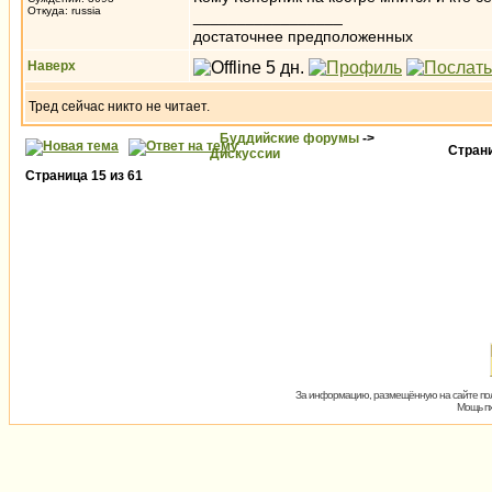
Откуда: russia
_________________
достаточнее предположенных
Наверх
Тред сейчас никто не читает.
Буддийские форумы
->
Стран
Дискуссии
Страница
15
из
61
За информацию, размещённую на сайте пол
Мощь пх