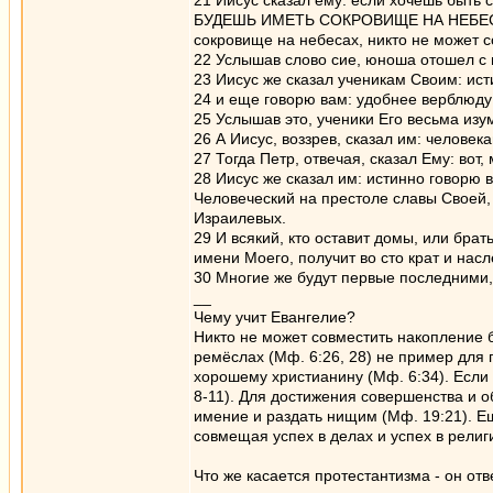
21 Иисус сказал ему: если хочешь бы
БУДЕШЬ ИМЕТЬ СОКРОВИЩЕ НА НЕБЕСАХ; 
сокровище на небесах, никто не может 
22 Услышав слово сие, юноша отошел с 
23 Иисус же сказал ученикам Своим: ист
24 и еще говорю вам: удобнее верблюду 
25 Услышав это, ученики Его весьма изум
26 А Иисус, воззрев, сказал им: человек
27 Тогда Петр, отвечая, сказал Ему: вот
28 Иисус же сказал им: истинно говорю 
Человеческий на престоле славы Своей, 
Израилевых.
29 И всякий, кто оставит домы, или брать
имени Моего, получит во сто крат и нас
30 Многие же будут первые последними,
__
Чему учит Евангелие?
Никто не может совместить накопление б
ремёслах (Мф. 6:26, 28) не пример для
хорошему христианину (Мф. 6:34). Если 
8-11). Для достижения совершенства и о
имение и раздать нищим (Мф. 19:21). Е
совмещая успех в делах и успех в религи
Что же касается протестантизма - он о