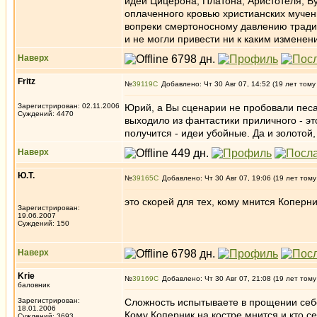
идеи Цицерона, Платона, Аристотеля, Б
оплаченного кровью христианских мучен
вопреки смертоносному давлению традиц
и не могли привести ни к каким изменен
Наверх
Fritz
№
39119
Добавлено: Чт 30 Авг 07, 14:52 (19 лет тому
Зарегистрирован: 02.11.2006
Юрий, а Вы сценарии не пробовали песа
Суждений: 4470
выходило из фантастики приличного - эт
получится - идеи убойные. Да и золотой
Наверх
Ю.Т.
№
39165
Добавлено: Чт 30 Авг 07, 19:06 (19 лет тому
это скорей для тех, кому мнится Коперни
Зарегистрирован:
19.06.2007
Суждений: 150
Наверх
Krie
№
39169
Добавлено: Чт 30 Авг 07, 21:08 (19 лет тому
баловник
Зарегистрирован:
Сложность испытываете в прощении себ
18.01.2006
Кому Коперник на костре мнится и кто се
Суждений: 3693