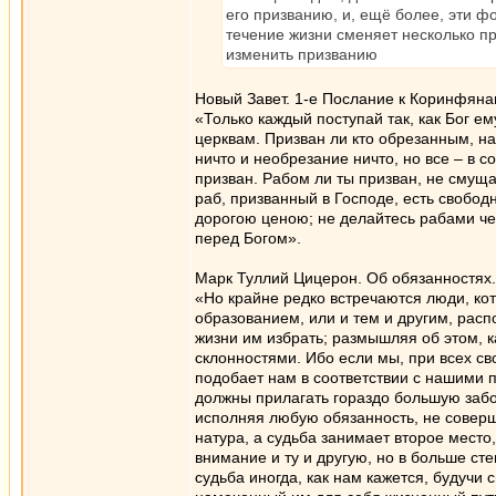
его призванию, и, ещё более, эти ф
течение жизни сменяет несколько п
изменить призванию
Новый Завет. 1-е Послание к Коринфянам
«Только каждый поступай так, как Бог ем
церквам. Призван ли кто обрезанным, н
ничто и необрезание ничто, но все – в 
призван. Рабом ли ты призван, не смущ
раб, призванный в Господе, есть свобод
дорогою ценою; не делайтесь рабами чел
перед Богом».
Марк Туллий Цицерон. Об обязанностях. 
«Но крайне редко встречаются люди, к
образованием, или и тем и другим, расп
жизни им избрать; размышляя об этом, 
склонностями. Ибо если мы, при всех св
подобает нам в соответствии с нашими 
должны прилагать гораздо большую забот
исполняя любую обязанность, не соверш
натура, а судьба занимает второе место
внимание и ту и другую, но в больше сте
судьба иногда, как нам кажется, будучи 