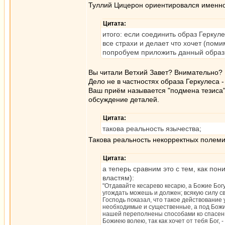
Туллий Цицерон ориентировался именно н
Цитата:
итого: если соединить образ Геркуле
все страхи и делает что хочет (пом
попробуем приложить данный образ 
Вы читали Ветхий Завет? Внимательно?
Дело не в частностях образа Геркулеса 
Ваш приём называется "подмена тезиса": 
обсуждение деталей.
Цитата:
такова реальность язычества;
Такова реальность некорректных полеми
Цитата:
а теперь сравним это с тем, как пон
властям):
"Отдавайте кесарево кесарю, а Божие Богу
угождать можешь и должен; всякую силу св
Господь показал, что такое действование
необходимые и существенные, а под Божии
нашей переполнены способами ко спасени
Божиею волею, так как хочет от тебя Бог, 