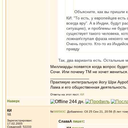
Объясните, как вы пришли к
КИ: "То есть, у европейцев ест
всегда вру". А в Индии, будут 
ситуацию), и проблемы не будет,
существует такого человека, ко
ложная\глупая фраза некоего че
Очень просто. Кто-то из Индийск
правду
Так, два варианта есть. Остальные 
Миллиарды появятся когда вопрос будет 
Сочи. Или почему ТМ не хочет жениться. 
_________________
Практикую интегральную йогу Шри Ауроб
Лама и его общественная деятельность.
Ответы на этот пост:
КИ
Наверх
КИ
№
589593
Добавлено: Сб 25 Сен 21, 20:56 (5 лет том
3Д
Зарегистрирован:
СлаваА
пишет
:
17.02.2005
Суждений: 52233