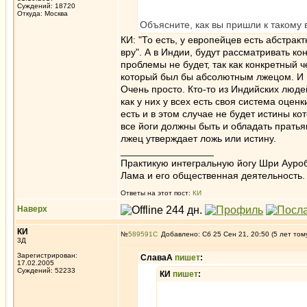
Суждений: 18720
Откуда: Москва
Объясните, как вы пришли к такому
КИ: "То есть, у европейцев есть абстрак
вру". А в Индии, будут рассматривать к
проблемы не будет, так как конкретный ч
который был бы абсолютным лжецом. И в
Очень просто. Кто-то из Индийских людей 
как у них у всех есть своя система оценк
есть и в этом случае не будет истины к
все йоги должны быть и обладать пратья
лжец утверждает ложь или истину.
_________________
Практикую интегральную йогу Шри Ауроб
Лама и его общественная деятельность.
Ответы на этот пост:
КИ
Наверх
КИ
№
589591
Добавлено: Сб 25 Сен 21, 20:50 (5 лет том
3Д
Зарегистрирован:
СлаваА
пишет
:
17.02.2005
Суждений: 52233
КИ
пишет
: