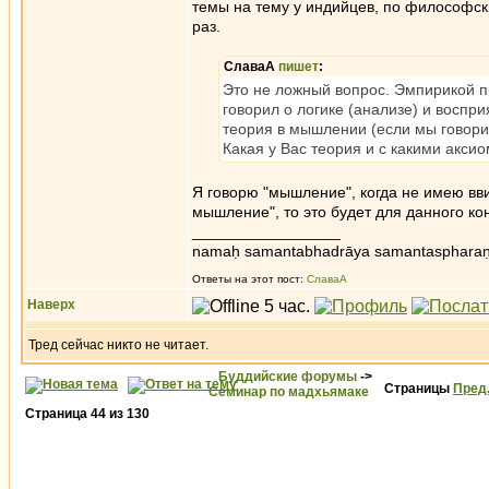
темы на тему у индийцев, по философски
раз.
СлаваА
пишет
:
Это не ложный вопрос. Эмпирикой п
говорил о логике (анализе) и воспр
теория в мышлении (если мы говорим
Какая у Вас теория и с какими акси
Я говорю "мышление", когда не имею вв
мышление", то это будет для данного ко
_________________
namaḥ samantabhadrāya samantaspharaṇ
Ответы на этот пост:
СлаваА
Наверх
Тред сейчас никто не читает.
Буддийские форумы
->
Страницы
Пред
Семинар по мадхьямаке
Страница
44
из
130