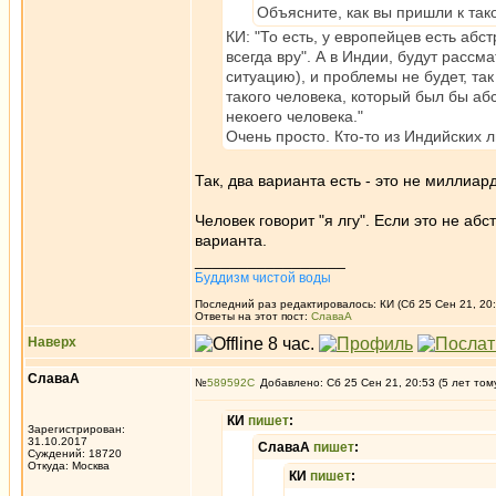
Объясните, как вы пришли к так
КИ: "То есть, у европейцев есть абс
всегда вру". А в Индии, будут расс
ситуацию), и проблемы не будет, так
такого человека, который был бы а
некоего человека."
Очень просто. Кто-то из Индийских л
Так, два варианта есть - это не миллиа
Человек говорит "я лгу". Если это не абс
варианта.
_________________
Буддизм чистой воды
Последний раз редактировалось: КИ (Сб 25 Сен 21, 20:
Ответы на этот пост:
СлаваА
Наверх
СлаваА
№
589592
Добавлено: Сб 25 Сен 21, 20:53 (5 лет том
КИ
пишет
:
Зарегистрирован:
31.10.2017
СлаваА
пишет
:
Суждений: 18720
Откуда: Москва
КИ
пишет
: