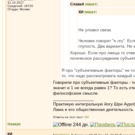
31.10.2017
СлаваА
пишет
:
Суждений: 18720
Откуда: Москва
КИ
пишет
:
Не уловил связи.
Человек говорит "я лгу". Есл
глупость. Два варианта. Не
Хорошо. Если про лжеца то ответ
логическое рассуждение субъе
Я про "субъективные факторы" не го
то, что надо рассматривать каждый 
Говорили про субъективные факторы - ти
значит и 1 не всегда равен 1? То есть о
философском смысле.
_________________
Практикую интегральную йогу Шри Ауроб
Лама и его общественная деятельность.
Ответы на этот пост:
КИ
Наверх
КИ