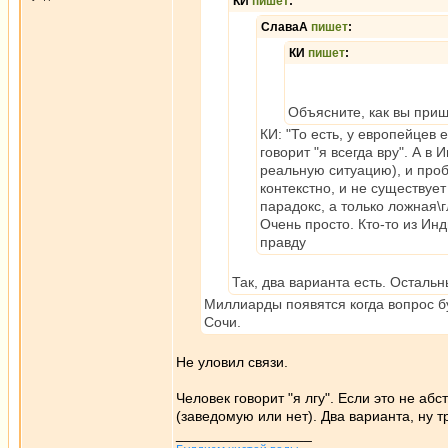
КИ
пишет
:
СлаваА
пишет
:
КИ
пишет
:
Объясните, как вы приш
КИ: "То есть, у европейцев
говорит "я всегда вру". А в
реальную ситуацию), и проб
контекстно, и не существуе
парадокс, а только ложная\
Очень просто. Кто-то из Инд
правду
Так, два варианта есть. Осталь
Миллиарды появятся когда вопрос бу
Сочи.
Не уловил связи.
Человек говорит "я лгу". Если это не абс
(заведомую или нет). Два варианта, ну 
_________________