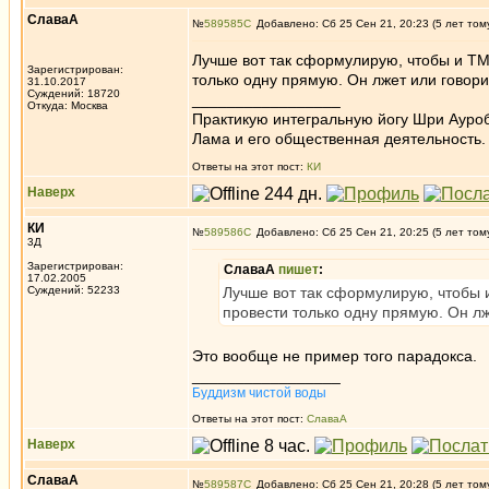
СлаваА
№
589585
Добавлено: Сб 25 Сен 21, 20:23 (5 лет том
Лучше вот так сформулирую, чтобы и ТМ
Зарегистрирован:
только одну прямую. Он лжет или говори
31.10.2017
Суждений: 18720
_________________
Откуда: Москва
Практикую интегральную йогу Шри Ауроб
Лама и его общественная деятельность.
Ответы на этот пост:
КИ
Наверх
КИ
№
589586
Добавлено: Сб 25 Сен 21, 20:25 (5 лет том
3Д
Зарегистрирован:
СлаваА
пишет
:
17.02.2005
Суждений: 52233
Лучше вот так сформулирую, чтобы 
провести только одну прямую. Он лж
Это вообще не пример того парадокса.
_________________
Буддизм чистой воды
Ответы на этот пост:
СлаваА
Наверх
СлаваА
№
589587
Добавлено: Сб 25 Сен 21, 20:28 (5 лет том