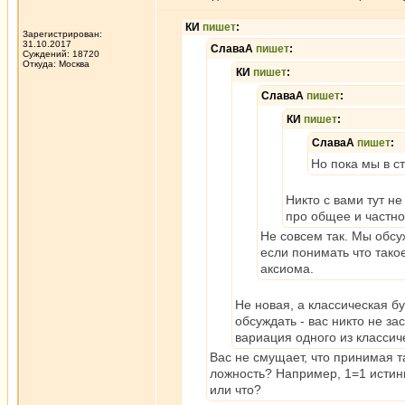
КИ
пишет
:
Зарегистрирован:
31.10.2017
СлаваА
пишет
:
Суждений: 18720
Откуда: Москва
КИ
пишет
:
СлаваА
пишет
:
КИ
пишет
:
СлаваА
пишет
:
Но пока мы в с
Никто с вами тут не
про общее и частное
Не совсем так. Мы обс
если понимать что такое
аксиома.
Не новая, а классическая б
обсуждать - вас никто не за
вариация одного из классич
Вас не смущает, что принимая т
ложность? Например, 1=1 истинн
или что?