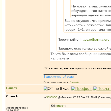
Не новая, а классическ
обсуждать - вас никто н
вариация одного из кла
Вас не смущает, что приним
истинность и ложность? Нап
говорит 1=1, он врет или чт
Перечитайте:
https://dharma.org
Парадокс есть только в ложной 
То что Вы в этом сообщении написа
на планете
Объясните, как вы пришли к такому выв
_________________
Буддизм чистой воды
Ответы на этот пост:
СлаваА
Наверх
СлаваА
№
589590
Добавлено: Сб 25 Сен 21, 20:49 (5 лет том
КИ
пишет
:
Зарегистрирован:
31.10.2017