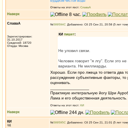
Буддизм чистой воды
Ответы на этот пост:
СлаваА
Наверх
СлаваА
№
589594
Добавлено: Сб 25 Сен 21, 20:58 (5 лет том
КИ
пишет
:
Зарегистрирован:
31.10.2017
Суждений: 18720
Откуда: Москва
Не уловил связи.
Человек говорит "я лгу". Если это не
варианта. Не миллиарды.
Хорошо. Если про лжеца то ответа два то
рассуждение субъективные факторы, то р
оценивать.
_________________
Практикую интегральную йогу Шри Ауроб
Лама и его общественная деятельность.
Ответы на этот пост:
КИ
Наверх
КИ
№
589595
Добавлено: Сб 25 Сен 21, 21:01 (5 лет том
3Д