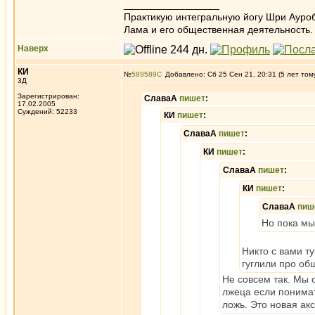
_________________
Практикую интегральную йогу Шри Ауроб
Лама и его общественная деятельность.
Наверх
КИ
№
589589
Добавлено: Сб 25 Сен 21, 20:31 (5 лет том
3Д
Зарегистрирован:
СлаваА
пишет
:
17.02.2005
Суждений: 52233
КИ
пишет
:
СлаваА
пишет
:
КИ
пишет
:
СлаваА
пишет
:
КИ
пишет
:
СлаваА
пиш
Но пока мы
Никто с вами ту
гуглили про общ
Не совсем так. Мы 
лжеца если понимат
ложь. Это новая ак