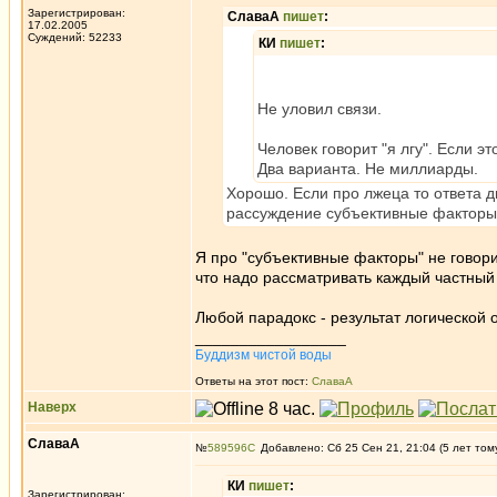
Зарегистрирован:
СлаваА
пишет
:
17.02.2005
Суждений: 52233
КИ
пишет
:
Не уловил связи.
Человек говорит "я лгу". Если эт
Два варианта. Не миллиарды.
Хорошо. Если про лжеца то ответа дв
рассуждение субъективные факторы
Я про "субъективные факторы" не говорил
что надо рассматривать каждый частный
Любой парадокс - результат логической
_________________
Буддизм чистой воды
Ответы на этот пост:
СлаваА
Наверх
СлаваА
№
589596
Добавлено: Сб 25 Сен 21, 21:04 (5 лет том
КИ
пишет
:
Зарегистрирован: