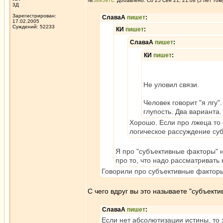
№
589597
Добавлено: Сб 25 Сен 21, 21:08 (5 лет том
3Д
Зарегистрирован:
СлаваА
пишет
:
17.02.2005
Суждений: 52233
КИ
пишет
:
СлаваА
пишет
:
КИ
пишет
:
Не уловил связи.
Человек говорит "я лгу"
глупость. Два варианта
Хорошо. Если про лжеца то о
логическое рассуждение су
Я про "субъективные факторы" н
про то, что надо рассматривать
Говорили про субъективные факторы 
С чего вдруг вы это называете "субъект
СлаваА
пишет
:
Если нет абсолютизации истины, то з