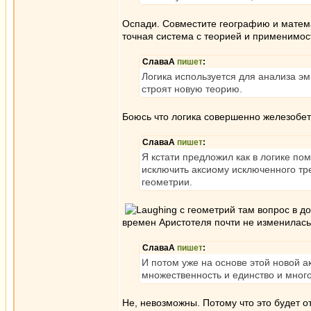
Оспади. Совместите географию и матема
точная система с теорией и применимос
СлаваА
пишет
:
Логика используется для анализа эм
строят новую теорию.
Боюсь что логика совершенно железобето
СлаваА
пишет
:
Я кстати предложил как в логике по
исключить аксиому исключенного тре
геометрии.
с геометрий там вопрос в до
времен Аристотеля почти не изменилась
СлаваА
пишет
:
И потом уже на основе этой новой 
множественность и единство и мног
Не, невозможны. Потому что это будет отн