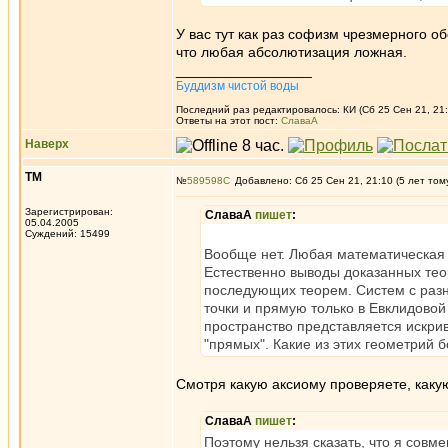
У вас тут как раз софизм чрезмерного о
что любая абсолютизация ложная.
_________________
Буддизм чистой воды
Последний раз редактировалось: КИ (Сб 25 Сен 21, 21:
Ответы на этот пост:
СлаваА
Наверх
ТМ
№
589598
Добавлено: Сб 25 Сен 21, 21:10 (5 лет том
Зарегистрирован:
СлаваА
пишет
:
05.04.2005
Суждений: 15499
Вообще нет. Любая математическая 
Естественно выводы доказанных тео
последующих теорем. Систем с раз
точки и прямую только в Евклидовой
пространство представляется искри
"прямых". Какие из этих геометрий 
Смотря какую аксиому проверяете, какую
СлаваА
пишет
:
Поэтому нельзя сказать, что я совме