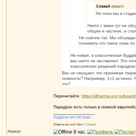
СлаваА
пишет
:
Но пока мы в стади
Никто с вами тут не обс
общее и частное, и стал
Не совсем так. Мы обсужда
понимать что такое ложь по 
Не новая, а классическая будди
вас никто не заставляет. Это то
классических решений парадокс
Вас не смущает, что принимая такую
ложность? Например, 1=1 истинно. Н
что?
Перечитайте:
https://dharma.org.ru/boar
Парадокс есть только в ложной европей
_________________
Буддизм чистой воды
Ответы на этот пост:
СлаваА
Наверх