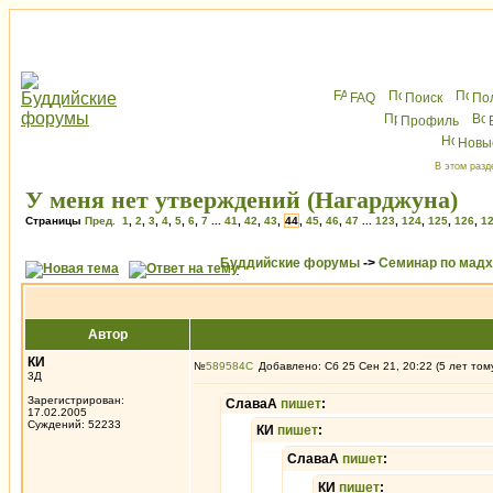
FAQ
Поиск
По
Профиль
Новы
В этом разд
У меня нет утверждений (Нагарджуна)
Страницы
Пред.
1
,
2
,
3
,
4
,
5
,
6
,
7
...
41
,
42
,
43
,
44
,
45
,
46
,
47
...
123
,
124
,
125
,
126
,
1
Буддийские форумы
->
Семинар по мад
Автор
КИ
№
589584
Добавлено: Сб 25 Сен 21, 20:22 (5 лет том
3Д
Зарегистрирован:
СлаваА
пишет
:
17.02.2005
Суждений: 52233
КИ
пишет
:
СлаваА
пишет
:
КИ
пишет
: