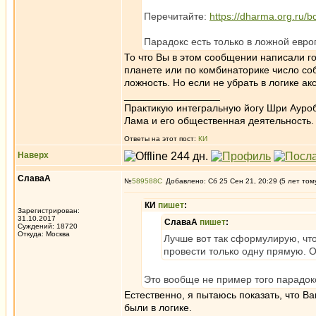
Перечитайте:
https://dharma.org.ru/
Парадокс есть только в ложной евро
То что Вы в этом сообщении написали г
планете или по комбинаторике число соб
ложность. Но если не убрать в логике ак
_________________
Практикую интегральную йогу Шри Ауроб
Лама и его общественная деятельность.
Ответы на этот пост:
КИ
Наверх
СлаваА
№
589588
Добавлено: Сб 25 Сен 21, 20:29 (5 лет том
КИ
пишет
:
Зарегистрирован:
31.10.2017
СлаваА
пишет
:
Суждений: 18720
Откуда: Москва
Лучше вот так сформулирую, чт
провести только одну прямую. О
Это вообще не пример того парадок
Естественно, я пытаюсь показать, что 
были в логике.